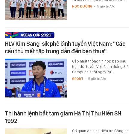
HỌC ĐƯỜNG
-
5 giờ trước
HLV Kim Sang-sik phê bình tuyển Việt Nam: "Các
cầu thủ mất tập trung dẫn đến bàn thua"
Cập nhật thông tin họp báo sau
trận đội tuyển Việt Nam thắng 3-1
Campuchia tối ngày 7/8.
SPORT
-
5 giờ trước
Thi hành lệnh bắt tạm giam Hà Thị Thu Hiền SN
1992
Cơ quan An ninh điều tra Công an