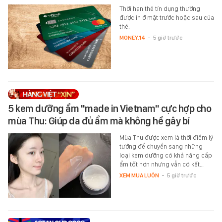
Thời hạn thẻ tín dụng thường
được in ở mặt trước hoặc sau của
thẻ.
MONEY.14
-
5 giờ trước
5 kem dưỡng ẩm "made in Vietnam" cực hợp cho
mùa Thu: Giúp da đủ ẩm mà không hề gây bí
Mùa Thu được xem là thời điểm lý
tưởng để chuyển sang những
loại kem dưỡng có khả năng cấp
ẩm tốt hơn nhưng vẫn có kết…
XEM MUA LUÔN
-
5 giờ trước