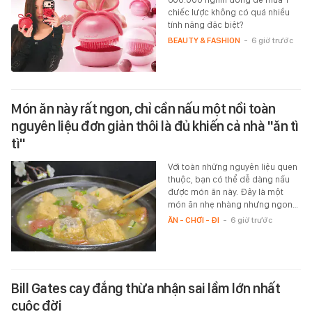
chiếc lược không có quá nhiều
tính năng đặc biệt?
BEAUTY & FASHION
-
6 giờ trước
Món ăn này rất ngon, chỉ cần nấu một nồi toàn
nguyên liệu đơn giản thôi là đủ khiến cả nhà "ăn tì
tì"
Với toàn những nguyên liệu quen
thuộc, bạn có thể dễ dàng nấu
được món ăn này. Đây là một
món ăn nhẹ nhàng nhưng ngon…
ĂN - CHƠI - ĐI
-
6 giờ trước
Bill Gates cay đắng thừa nhận sai lầm lớn nhất
cuộc đời