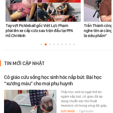
Tay vợt Pickleball gốc Việt Lực Phạm
Trấn Thành công 
phải lên xe cấp cứu sau trận đấu tại PPA
nghe tên ai cũng
Hồ Chí Minh
là siêu phẩm”
TIN MỚI CẬP NHẬT
Cô giáo cứu sống học sinh hóc nắp bút: Bài học
“xương máu” cho mọi phụ huynh
Thấy học sinh bị ngạt thở do
ngậm nắp bút, cô giáo đã áp
dụng chuẩn xác thủ thuật
Heimlich chỉ trong vòng 60 giây…
SỨC KHỎE
-
7 giờ trước