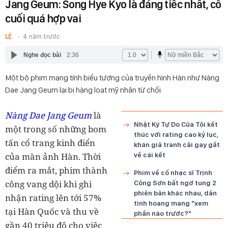
Jang Geum: Song Hye Kyo là đáng tiếc nhất, cô
cuối quá hợp vai
LỆ
4 năm trước
Nghe đọc bài
2:36
Một bộ phim mang tính biểu tượng của truyền hình Hàn như Nàng
Dae Jang Geum lại bị hàng loạt mỹ nhân từ chối.
Nàng Dae Jang Geum
là
Nhật Ký Tự Do Của Tôi kết
một trong số những bom
thúc với rating cao kỷ lục,
tấn cổ trang kinh điển
khán giả tranh cãi gay gắt
của màn ảnh Hàn. Thời
về cái kết
điểm ra mắt, phim thành
Phim về cố nhạc sĩ Trịnh
công vang dội khi ghi
Công Sơn bất ngờ tung 2
phiên bản khác nhau, dân
nhận rating lên tới 57%
tình hoang mang "xem
tại Hàn Quốc và thu về
phần nào trước?"
gần 40 triệu đô cho việc