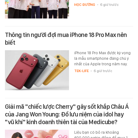
HỌC ĐƯỜNG
-
6 giờ trước
Thông tin người đợi mua iPhone 18 Pro Max nên
biết
iPhone 18 Pro Max được kỳ vọng
là mẫu smartphone đáng chú ý
nhất của Apple trong năm nay.
TEK-LIFE
-
6 giờ trước
Giải mã "chiếc lược Cherry" gây sốt khắp Châu Á
của Jang Won Young: Đồ lưu niệm của idol hay
"vũ khí" kinh doanh thiên tài của Medicube?
Liệu bạn có bỏ ra khoảng
600.000 nghìn đồng để mua 1