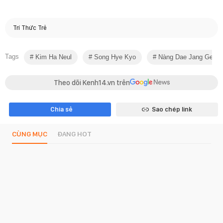
Trí Thức Trẻ
Tags
Kim Ha Neul
Song Hye Kyo
Nàng Dae Jang Geum
Theo dõi Kenh14.vn trên
Chia sẻ
Sao chép link
CÙNG MỤC
ĐANG HOT