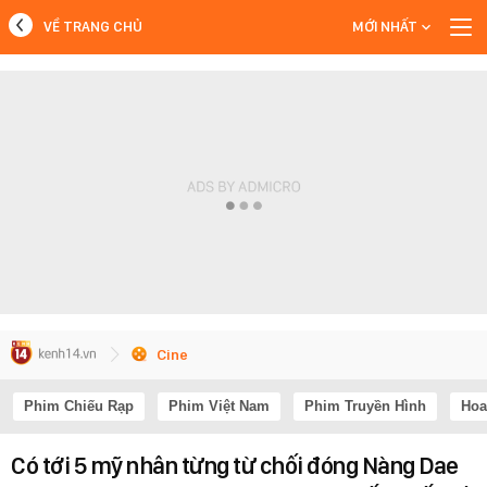
VỀ TRANG CHỦ
MỚI NHẤT
MỚI NHẤT
Xem thêm
Cine
Phim Chiếu Rạp
Phim Việt Nam
Phim Truyền Hình
Hoa
Có tới 5 mỹ nhân từng từ chối đóng Nàng Dae