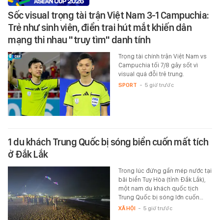
Sốc visual trọng tài trận Việt Nam 3-1 Campuchia:
Trẻ như sinh viên, điển trai hút mắt khiến dân
mạng thi nhau "truy tìm" danh tính
Trọng tài chính trận Việt Nam vs
Campuchia tối 7/8 gây sốt vì
visual quá đỗi trẻ trung.
SPORT
-
5 giờ trước
1 du khách Trung Quốc bị sóng biển cuốn mất tích
ở Đắk Lắk
Trong lúc đứng gần mép nước tại
bãi biển Tuy Hòa (tỉnh Đắk Lắk),
một nam du khách quốc tịch
Trung Quốc bị sóng lớn cuốn…
XÃ HỘI
-
5 giờ trước