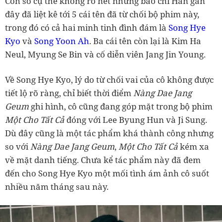
Con số cụ thể không rõ nét nhưng báo chí Hàn gần
đây đã liệt kê tới 5 cái tên đã từ chối bộ phim này,
trong đó có cả hai minh tinh đình đám là
Song Hye
Kyo
và
Song Yoon Ah
. Ba cái tên còn lại là Kim Ha
Neul, Myung Se Bin và cố diễn viên Jang Jin Young.
Về Song Hye Kyo, lý do từ chối vai của cô không được
tiết lộ rõ ràng, chỉ biết thời điểm
Nàng Dae Jang
Geum
ghi hình, cô cũng đang góp mặt trong bộ phim
Một Cho Tất Cả
đóng với Lee Byung Hun và Ji Sung.
Dù đây cũng là một tác phẩm khá thành công nhưng
so với
Nàng Dae Jang Geum
,
Một Cho Tất Cả
kém xa
về mặt danh tiếng. Chưa kể tác phẩm này đã đem
đến cho Song Hye Kyo một mối tình ám ảnh cô suốt
nhiều năm tháng sau này.