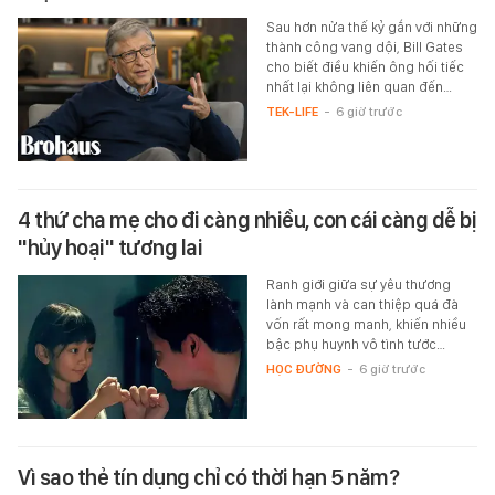
Sau hơn nửa thế kỷ gắn với những
thành công vang dội, Bill Gates
cho biết điều khiến ông hối tiếc
nhất lại không liên quan đến…
TEK-LIFE
-
6 giờ trước
4 thứ cha mẹ cho đi càng nhiều, con cái càng dễ bị
"hủy hoại" tương lai
Ranh giới giữa sự yêu thương
lành mạnh và can thiệp quá đà
vốn rất mong manh, khiến nhiều
bậc phụ huynh vô tình tước…
HỌC ĐƯỜNG
-
6 giờ trước
Vì sao thẻ tín dụng chỉ có thời hạn 5 năm?