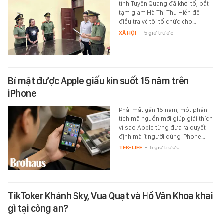
tỉnh Tuyên Quang đã khởi tố, bắt
tạm giam Hà Thị Thu Hiền để
điều tra về tội tổ chức cho…
XÃ HỘI
-
5 giờ trước
Bí mật được Apple giấu kín suốt 15 năm trên
iPhone
Phải mất gần 15 năm, một phân
tích mã nguồn mới giúp giải thích
vì sao Apple từng đưa ra quyết
định mà ít người dùng iPhone…
TEK-LIFE
-
5 giờ trước
TikToker Khánh Sky, Vua Quạt và Hồ Văn Khoa khai
gì tại công an?