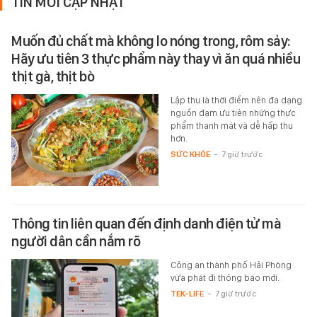
TIN MỚI CẬP NHẬT
Muốn đủ chất mà không lo nóng trong, rôm sảy:
Hãy ưu tiên 3 thực phẩm này thay vì ăn quá nhiều
thịt gà, thịt bò
Lập thu là thời điểm nên đa dạng
nguồn đạm ưu tiên những thực
phẩm thanh mát và dễ hấp thu
hơn.
SỨC KHỎE
-
7 giờ trước
Thông tin liên quan đến định danh điện tử mà
người dân cần nắm rõ
Công an thành phố Hải Phòng
vừa phát đi thông báo mới.
TEK-LIFE
-
7 giờ trước