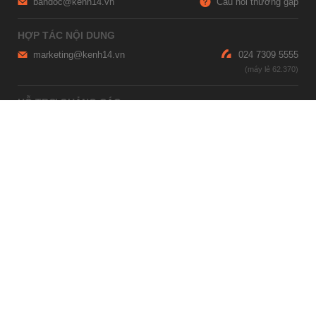
bandoc@kenh14.vn
Câu hỏi thường gặp
HỢP TÁC NỘI DUNG
marketing@kenh14.vn
024 7309 5555
HỖ TRỢ QUẢNG CÁO
giaitrixahoi@admicro.vn
02473007108
TRỤ SỞ HÀ NỘI
Tầng 21, Tòa nhà Center Building, Hapulico Complex, Số 01, phố
Nguyễn Huy Tưởng, phường Thanh Xuân, thành phố Hà Nội
TRỤ SỞ TP.HỒ CHÍ MINH
Tầng 4, Tòa nhà 123, số 127 Võ Văn Tần, Phường Xuân Hòa, TPHCM
Giấy phép thiết lập trang thông tin điện tử tổng hợp trên mạng số
2215/GP-TTĐT do Sở Thông tin và Truyền thông Hà Nội cấp ngày 10
tháng 4 năm 2019