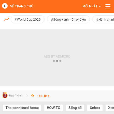
VỀ TRANG CHỦ
MỚI NHẤT
MỚI NHẤT
#World Cup 2026
#Sống xanh - Chạy điện
#Hành chính
Xem thêm
Tek-life
The connected home
HOW-TO
Sống số
Unbox
Xem