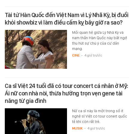
Tài tử Hàn Quốc đến Việt Nam vì Lý Nhã Kỳ, bị đuổi
khỏi showbiz vì làm điều cấm kỵ bây giờ ra sao?
Mối quan hệ giữa Lý Nhã Kỳ và
nam thần Hàn Quốc này bất ngờ
thu hút sự chú ý của cư dân
mạng.
CINE
-
4 giờ trước
Ca sĩ Việt 24 tuổi đã có tour concert cá nhân ở Mỹ:
Ái nữ con nhà nòi, thừa hưởng trọn vẹn gene tài
năng từ gia đình
Nữ ca sĩ này là một trong số ít
nghệ sĩ Việt có tour conert quốc
tế khi còn rất trẻ.
MUSIK
-
4 giờ trước