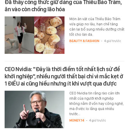
Đã thấy công thức giữ dáng của Thiều Bảo Trâm,
ăn vào còn chống lão hóa
Món ăn vặt của Thiều Bảo Trâm
vừa giúp no lâu, hạn chế tăng
cân lại bổ sung nhiều dưỡng chất
tốt cho làn da.
BEAUTY & FASHION
-
4 giờ trước
CEO Nvidia: "Đây là thời điểm tốt nhất lịch sử để
khởi nghiệp", nhiều người thất bại chỉ vì mắc kẹt ở
1 ĐIỀU ai cũng hiểu nhưng ít khi vượt qua được
CEO Nvidia tin rằng rào cản lớn
nhất của người khởi nghiệp
không nằm ở vốn hay công nghệ,
mà ở việc lo lắng quá nhiều
trước…
MONEY.14
-
4 giờ trước