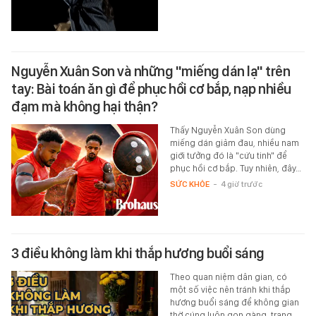
Nguyễn Xuân Son và những "miếng dán lạ" trên
tay: Bài toán ăn gì để phục hồi cơ bắp, nạp nhiều
đạm mà không hại thận?
Thấy Nguyễn Xuân Son dùng
miếng dán giảm đau, nhiều nam
giới tưởng đó là "cứu tinh" để
phục hồi cơ bắp. Tuy nhiên, đây…
SỨC KHỎE
-
4 giờ trước
3 điều không làm khi thắp hương buổi sáng
Theo quan niệm dân gian, có
một số việc nên tránh khi thắp
hương buổi sáng để không gian
thờ cúng luôn gọn gàng, trang…