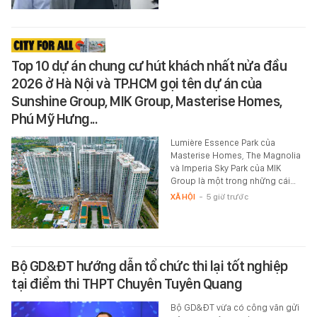
Top 10 dự án chung cư hút khách nhất nửa đầu
2026 ở Hà Nội và TP.HCM gọi tên dự án của
Sunshine Group, MIK Group, Masterise Homes,
Phú Mỹ Hưng...
Lumière Essence Park của
Masterise Homes, The Magnolia
và Imperia Sky Park của MIK
Group là một trong những cái…
XÃ HỘI
-
5 giờ trước
Bộ GD&ĐT hướng dẫn tổ chức thi lại tốt nghiệp
tại điểm thi THPT Chuyên Tuyên Quang
Bộ GD&ĐT vừa có công văn gửi