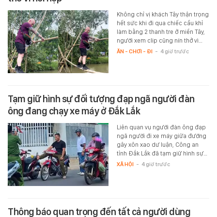
Không chỉ vị khách Tây thận trọng
hết sức khi đi qua chiếc cầu khỉ
làm bằng 2 thanh tre ở miền Tây,
người xem clip cũng nín thở vì…
ĂN - CHƠI - ĐI
-
4 giờ trước
Tạm giữ hình sự đối tượng đạp ngã người đàn
ông đang chạy xe máy ở Đắk Lắk
Liên quan vụ người đàn ông đạp
ngã người đi xe máy giữa đường
gây xôn xao dư luận, Công an
tỉnh Đắk Lắk đã tạm giữ hình sự…
XÃ HỘI
-
4 giờ trước
Thông báo quan trọng đến tất cả người dùng