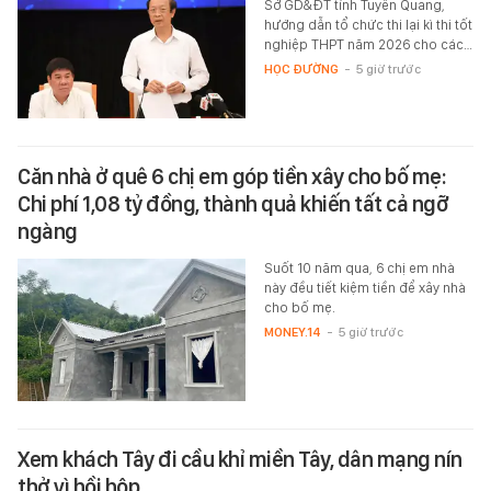
Sở GD&ĐT tỉnh Tuyên Quang,
hướng dẫn tổ chức thi lại kì thi tốt
nghiệp THPT năm 2026 cho các…
HỌC ĐƯỜNG
-
5 giờ trước
Căn nhà ở quê 6 chị em góp tiền xây cho bố mẹ:
Chi phí 1,08 tỷ đồng, thành quả khiến tất cả ngỡ
ngàng
Suốt 10 năm qua, 6 chị em nhà
này đều tiết kiệm tiền để xây nhà
cho bố mẹ.
MONEY.14
-
5 giờ trước
Xem khách Tây đi cầu khỉ miền Tây, dân mạng nín
thở vì hồi hộp