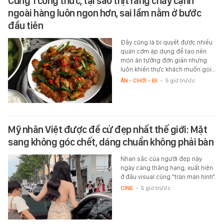
Cùng 1 công thức, tại sao thịt rang cháy cạnh
ngoài hàng luôn ngon hơn, sai lầm nằm ở bước
đầu tiên
Đây cũng là bí quyết được nhiều
quán cơm áp dụng để tạo nên
món ăn tưởng đơn giản nhưng
luôn khiến thực khách muốn gọi…
ĂN - CHƠI - ĐI
-
5 giờ trước
Mỹ nhân Việt được đề cử đẹp nhất thế giới: Mặt
sang không góc chết, dáng chuẩn không phải bàn
Nhan sắc của người đẹp này
ngày càng thăng hạng, xuất hiện
ở đâu visual cũng "tràn màn hình".
CINE
-
5 giờ trước