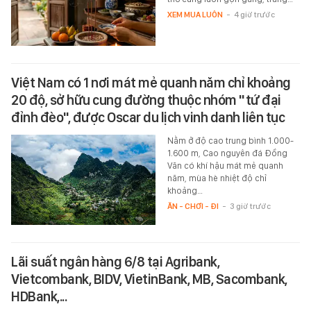
XEM MUA LUÔN
-
4 giờ trước
Việt Nam có 1 nơi mát mẻ quanh năm chỉ khoảng
20 độ, sở hữu cung đường thuộc nhóm "tứ đại
đỉnh đèo", được Oscar du lịch vinh danh liên tục
Nằm ở độ cao trung bình 1.000-
1.600 m, Cao nguyên đá Đồng
Văn có khí hậu mát mẻ quanh
năm, mùa hè nhiệt độ chỉ
khoảng…
ĂN - CHƠI - ĐI
-
3 giờ trước
Lãi suất ngân hàng 6/8 tại Agribank,
Vietcombank, BIDV, VietinBank, MB, Sacombank,
HDBank,...