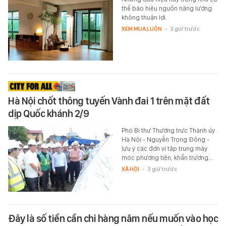
thể báo hiệu nguồn năng lượng
không thuận lợi.
XEM MUA LUÔN
-
3 giờ trước
Hà Nội chốt thông tuyến Vành đai 1 trên mặt đất
dịp Quốc khánh 2/9
Phó Bí thư Thường trực Thành ủy
Hà Nội - Nguyễn Trọng Đông -
lưu ý các đơn vị tập trung máy
móc phương tiện, khẩn trương…
XÃ HỘI
-
3 giờ trước
Đây là số tiền cần chi hàng năm nếu muốn vào học