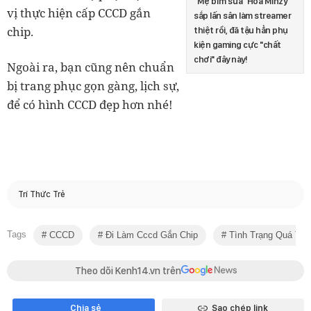
"Mẹ bỉm sữa" Hoà Minzy
vị thực hiện cấp CCCD gắn
sắp lấn sân làm streamer
chip.
thiệt rồi, đã tậu hẳn phụ
kiện gaming cực "chất
chơi" đây này!
Ngoài ra, bạn cũng nên chuẩn
bị trang phục gọn gàng, lịch sự,
để có hình CCCD đẹp hơn nhé!
Trí Thức Trẻ
Tags
CCCD
Đi Làm Cccd Gắn Chip
Tình Trạng Quá Tải
Theo dõi Kenh14.vn trên
Chia sẻ
Sao chép link