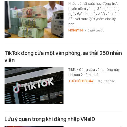
Khảo sát lãi suất huy động trực
tuyến niêm yết tại 34 ngân hàng
ngày 6/8 cho thấy ACB vẫn dẫn
đầu với mức 7,8%/năm cho kỳ
hạn…
MONEY.14
-
3 giờ trước
TikTok đóng cửa một văn phòng, sa thải 250 nhân
viên
TikTok đóng cửa văn phòng này
chỉ sau 2 năm thuê.
THẾ GIỚI ĐÓ ĐÂY
-
3 giờ trước
Lưu ý quan trọng khi đăng nhập VNeID