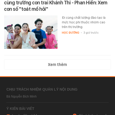
cùng trường con trai Khánh Thi - Phan Hiển: Xem
con số "toát mồ hôi"
Đi cùng chất lượng đào tạo là
mức học phí thuộc nhóm cao
trên thị trường.
HỌC ĐƯỜNG
-
3 giờ trước
Xem thêm
CHỊU TRÁCH NHIỆM QUẢN LÝ NỘI DUNG
Bà Nguyễn Bích Minh
Ý KIẾN BÀI VIẾT