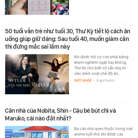
50 tuổi vẫn trẻ như tuổi 30, Thư Kỳ tiết lộ cách ăn
uống giúp giữ dáng: Sau tuổi 40, muốn giảm cân
thì đừng mắc sai lầm này
Khi được hỏi có còn phải kiêng
khem nghiêm ngặt hay không,
Thư Kỳ cho biết cô vẫn duy trì
việc kiểm soát chế độ ăn,…
SỨC KHỎE
-
6 giờ trước
Căn nhà của Nobita, Shin - Cậu bé bút chì và
Maruko, cái nào đắt nhất?
Ba căn nhà quen thuộc trong loạt
anime tuổi thơ, khi được các