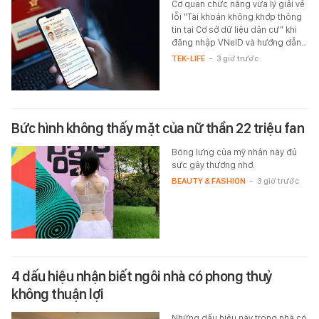
Cơ quan chức năng vừa lý giải về
lỗi "Tài khoản không khớp thông
tin tại Cơ sở dữ liệu dân cư" khi
đăng nhập VNeID và hướng dẫn…
TEK-LIFE
-
3 giờ trước
Bức hình không thấy mặt của nữ thần 22 triệu fan
Bóng lưng của mỹ nhân này đủ
sức gây thương nhớ.
BEAUTY & FASHION
-
3 giờ trước
4 dấu hiệu nhận biết ngôi nhà có phong thuỷ
không thuận lợi
Những dấu hiệu này trong nhà có