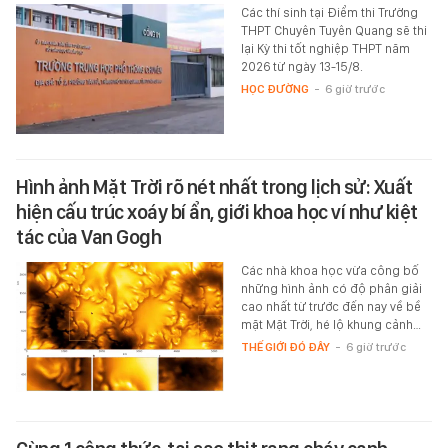
Các thí sinh tại Điểm thi Trường
THPT Chuyên Tuyên Quang sẽ thi
lại Kỳ thi tốt nghiệp THPT năm
2026 từ ngày 13-15/8.
HỌC ĐƯỜNG
-
6 giờ trước
Hình ảnh Mặt Trời rõ nét nhất trong lịch sử: Xuất
hiện cấu trúc xoáy bí ẩn, giới khoa học ví như kiệt
tác của Van Gogh
Các nhà khoa học vừa công bố
những hình ảnh có độ phân giải
cao nhất từ trước đến nay về bề
mặt Mặt Trời, hé lộ khung cảnh…
THẾ GIỚI ĐÓ ĐÂY
-
6 giờ trước