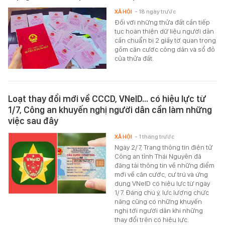
XÃ HỘI
- 18 ngày trước
Đối với những thửa đất cần tiếp
tục hoàn thiện dữ liệu người dân
cần chuẩn bị 2 giấy tờ quan trọng
gồm căn cước công dân và sổ đỏ
của thửa đất.
Loạt thay đổi mới về CCCD, VNeID... có hiệu lực từ
1/7, Công an khuyến nghị người dân cần làm những
việc sau đây
XÃ HỘI
- 1 tháng trước
Ngày 2/7, Trang thông tin điện tử
Công an tỉnh Thái Nguyên đã
đăng tải thông tin về những điểm
mới về căn cước, cư trú và ứng
dụng VNeID có hiệu lực từ ngày
1/7. Đáng chú ý, lực lượng chức
năng cũng có những khuyến
nghị tới người dân khi những
thay đổi trên có hiệu lực.