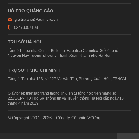
HỖ TRỢ QUẢNG CÁO
giaitrixahoi@admicro.vn
02473007108
TRỤ SỞ HÀ NỘI
Tầng 21, Tòa nhà Center Building, Hapulico Complex, Số 01, phố
Nguyễn Huy Tưởng, phường Thanh Xuân, thành phố Hà Nội
TRỤ SỞ TP.HỒ CHÍ MINH
Tầng 4, Tòa nhà 123, số 127 Võ Văn Tần, Phường Xuân Hòa, TPHCM
Giấy phép thiết lập trang thông tin điện tử tổng hợp trên mạng số
2215/GP-TTĐT do Sở Thông tin và Truyền thông Hà Nội cấp ngày 10
tháng 4 năm 2019
© Copyright 2007 - 2026 – Công ty Cổ phần VCCorp