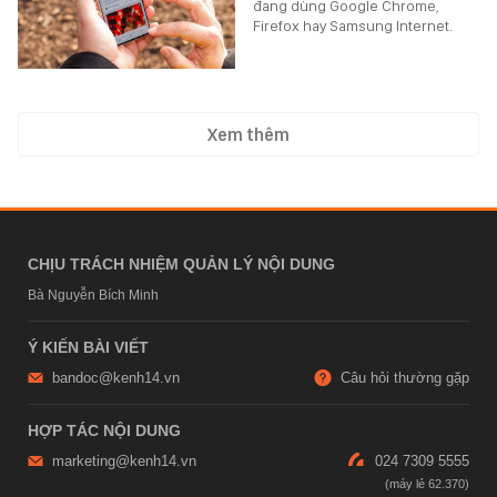
đang dùng Google Chrome,
Firefox hay Samsung Internet.
Xem thêm
CHỊU TRÁCH NHIỆM QUẢN LÝ NỘI DUNG
Bà Nguyễn Bích Minh
Ý KIẾN BÀI VIẾT
bandoc@kenh14.vn
Câu hỏi thường gặp
HỢP TÁC NỘI DUNG
marketing@kenh14.vn
024 7309 5555