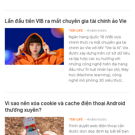
Lần đầu tiên VIB ra mắt chuyên gia tài chính ảo Vie
TEK-LIFE
- 4 năm trước
Ngân hàng Quốc Tế (VIB) vừa
chính thức ra mắt chuyên gia tài
chính ảo Vie với MV “Vie là AI”. Vie
được xây dựng trên cơ sở dữ liệu
và tập hợp các xu hướng với
những công nghệ hiện đại hàng
đầu như Trí tuệ nhân tạo (AI), Máy
học (Machine learning), công
nghệ mô phỏng 3D siêu thực...
Vì sao nên xóa cookie và cache điện thoại Android
thường xuyên?
TEK-LIFE
- 4 năm trước
Trình duyệt web điện thoại cần
được dọn dẹp định kỳ, bất kể bạn