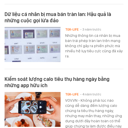
Dữ liệu cá nhân bị mua bán tràn lan: Hậu quả là
những cuộc gọi lừa đảo
TEK-LIFE
- 3 năm trước
Những thông tin cá nhân bị mua
bán trái phép tràn lan trên mạng
không chỉ gây ra phiền phức mà
nhiều hệ lụy tiêu cực cũng đã xảy
ra.
Kiểm soát lượng calo tiêu thụ hàng ngày bằng
những app hữu ích
TEK-LIFE
- 4 năm trước
VOV.VN - Không phải lúc nào
cũng dễ dàng đếm lượng calo
chúng ta tiêu thụ hàng ngày,
nhưng may mắn thay, những ứng
dụng dưới đây hoàn toàn có thể
giúp chúng ta làm được điều này.