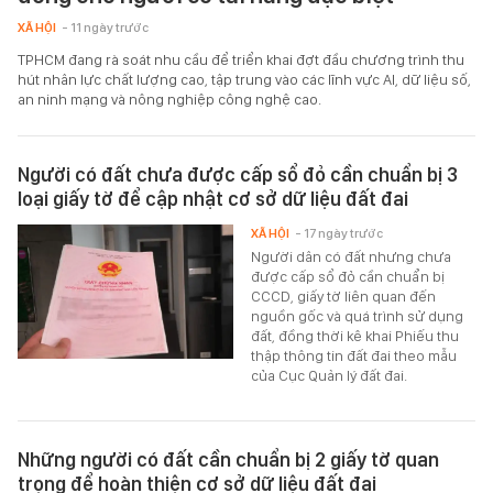
XÃ HỘI
- 11 ngày trước
TPHCM đang rà soát nhu cầu để triển khai đợt đầu chương trình thu
hút nhân lực chất lượng cao, tập trung vào các lĩnh vực AI, dữ liệu số,
an ninh mạng và nông nghiệp công nghệ cao.
Người có đất chưa được cấp sổ đỏ cần chuẩn bị 3
loại giấy tờ để cập nhật cơ sở dữ liệu đất đai
XÃ HỘI
- 17 ngày trước
Người dân có đất nhưng chưa
được cấp sổ đỏ cần chuẩn bị
CCCD, giấy tờ liên quan đến
nguồn gốc và quá trình sử dụng
đất, đồng thời kê khai Phiếu thu
thập thông tin đất đai theo mẫu
của Cục Quản lý đất đai.
Những người có đất cần chuẩn bị 2 giấy tờ quan
trọng để hoàn thiện cơ sở dữ liệu đất đai