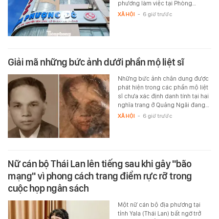
phương làm việc tại Phòng…
XÃ HỘI
-
6 giờ trước
Giải mã những bức ảnh dưới phần mộ liệt sĩ
Những bức ảnh chân dung được
phát hiện trong các phần mộ liệt
sĩ chưa xác định danh tính tại hai
nghĩa trang ở Quảng Ngãi đang…
XÃ HỘI
-
6 giờ trước
Nữ cán bộ Thái Lan lên tiếng sau khi gây "bão
mạng" vì phong cách trang điểm rực rỡ trong
cuộc họp ngân sách
Một nữ cán bộ địa phương tại
tỉnh Yala (Thái Lan) bất ngờ trở