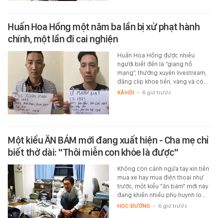
Huấn Hoa Hồng một năm ba lần bị xử phạt hành
chính, một lần đi cai nghiện
Huấn Hoa Hồng được nhiều
người biết đến là “giang hồ
mạng”, thường xuyên livestream,
đăng clip khoe tiền, vàng và có…
XÃ HỘI
-
6 giờ trước
Một kiểu ĂN BÁM mới đang xuất hiện - Cha mẹ chỉ
biết thở dài: "Thôi miễn con khỏe là được"
Không còn cảnh ngửa tay xin tiền
mua xe hay mua điện thoại như
trước, một kiểu "ăn bám" mới này
đang khiến nhiều phụ huynh lo…
HỌC ĐƯỜNG
-
6 giờ trước