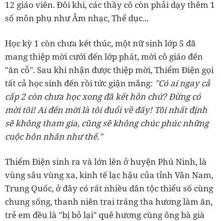
12 giáo viên. Đôi khi, các thầy cô còn phải dạy thêm 1
số môn phụ như Âm nhạc, Thể dục...
Học kỳ 1 còn chưa kết thúc, một nữ sinh lớp 5 đã
mang thiệp mời cưới đến lớp phát, mời cô giáo đến
"ăn cỗ". Sau khi nhận được thiệp mời, Thiểm Điện gọi
tất cả học sinh đến rồi tức giận mắng:
"Có ai ngay cả
cấp 2 còn chưa học xong đã kết hôn chứ? Đừng có
mời tôi! Ai đến mời là tôi đuổi về đấy! Tôi nhất định
sẽ không tham gia, cũng sẽ không chúc phúc những
cuộc hôn nhân như thế."
Thiểm Điện sinh ra và lớn lên ở huyện Phú Ninh, là
vùng sâu vùng xa, kinh tế lạc hậu của tỉnh Vân Nam,
Trung Quốc, ở đây có rất nhiều dân tộc thiểu số cùng
chung sống, thanh niên trai tráng tha hương làm ăn,
trẻ em đều là "bị bỏ lại" quê hương cùng ông bà già