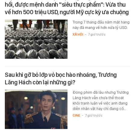
hồi, được mệnh danh "siêu thực phẩm": Vừa thu
về hơn 500 triệu USD, người Mỹ cực kỳ ưa chuộng
Trong 7 tháng đầu năm mặt hàng
này đã mang về hơn nửa tỷ USD.
XÃ HỘI
-
7 giờ trước
Sau khi gỡ bỏ lớp vỏ bọc hào nhoáng, Trương
Lăng Hách còn lại những gì?
Đóng phim đã lâu nhưng Trương
Lăng Hách vẫn chưa thể thoát
khỏi tranh luận về việc anh đang
diễn nhân vật hay chỉ đang cố…
CINE
-
7 giờ trước