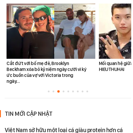
Cắt đứt với bố mẹ đẻ, Brooklyn
Mối quan hệ giữa
Beckham xóa bỏ kỷ niệm ngày cưới vì ký
HIEUTHUHAI
ức buồn của vợ với Victoria trong
ngày…
TIN MỚI CẬP NHẬT
Việt Nam sở hữu một loại cá giàu protein hơn cá