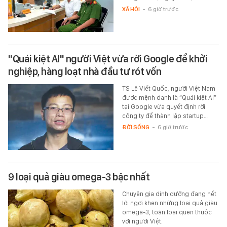
XÃ HỘI
-
6 giờ trước
"Quái kiệt AI" người Việt vừa rời Google để khởi
nghiệp, hàng loạt nhà đầu tư rót vốn
TS Lê Viết Quốc, người Việt Nam
được mệnh danh là “Quái kiệt AI”
tại Google vừa quyết định rời
công ty để thành lập startup…
ĐỜI SỐNG
-
6 giờ trước
9 loại quả giàu omega-3 bậc nhất
Chuyên gia dinh dưỡng đang hết
lời ngợi khen những loại quả giàu
omega-3, toàn loại quen thuộc
với người Việt.