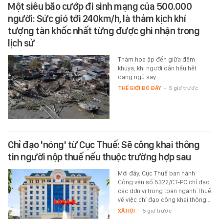
Một siêu bão cướp đi sinh mạng của 500.000
người: Sức gió tới 240km/h, là thảm kịch khí
tượng tàn khốc nhất từng được ghi nhận trong
lịch sử
Thảm họa ập đến giữa đêm
khuya, khi người dân hầu hết
đang ngủ say.
THẾ GIỚI ĐÓ ĐÂY
-
5 giờ trước
Chỉ đạo 'nóng' từ Cục Thuế: Sẽ công khai thông
tin người nộp thuế nếu thuộc trường hợp sau
Mới đây, Cục Thuế ban hành
Công văn số 5322/CT-PC chỉ đạo
các đơn vị trong toàn ngành Thuế
về việc chỉ đạo công khai thông…
XÃ HỘI
-
5 giờ trước