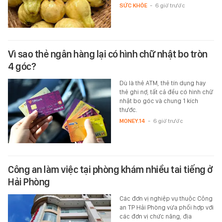
SỨC KHỎE
-
6 giờ trước
Vì sao thẻ ngân hàng lại có hình chữ nhật bo tròn
4 góc?
Dù là thẻ ATM, thẻ tín dụng hay
thẻ ghi nợ, tất cả đều có hình chữ
nhật bo góc và chung 1 kích
thước.
MONEY.14
-
6 giờ trước
Công an làm việc tại phòng khám nhiều tai tiếng ở
Hải Phòng
Các đơn vị nghiệp vụ thuộc Công
an TP Hải Phòng vừa phối hợp với
các đơn vị chức năng, địa