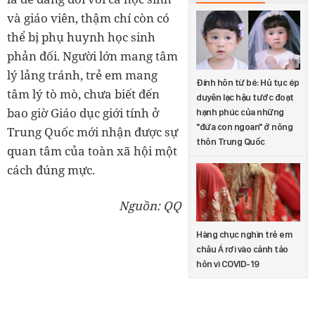
và giáo viên, thậm chí còn có
thể bị phụ huynh học sinh
phản đối. Người lớn mang tâm
lý lảng tránh, trẻ em mang
Đính hôn từ bé: Hủ tục ép
tâm lý tò mò, chưa biết đến
duyên lạc hậu tước đoạt
bao giờ Giáo dục giới tính ở
hạnh phúc của những
"đứa con ngoan" ở nông
Trung Quốc mới nhận được sự
thôn Trung Quốc
quan tâm của toàn xã hội một
cách đúng mực.
Nguồn: QQ
Hàng chục nghìn trẻ em
châu Á rơi vào cảnh tảo
hôn vì COVID-19