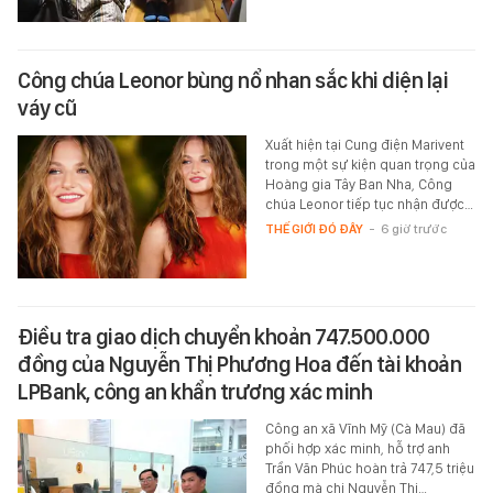
Công chúa Leonor bùng nổ nhan sắc khi diện lại
váy cũ
Xuất hiện tại Cung điện Marivent
trong một sự kiện quan trọng của
Hoàng gia Tây Ban Nha, Công
chúa Leonor tiếp tục nhận được…
THẾ GIỚI ĐÓ ĐÂY
-
6 giờ trước
Điều tra giao dịch chuyển khoản 747.500.000
đồng của Nguyễn Thị Phương Hoa đến tài khoản
LPBank, công an khẩn trương xác minh
Công an xã Vĩnh Mỹ (Cà Mau) đã
phối hợp xác minh, hỗ trợ anh
Trần Văn Phúc hoàn trả 747,5 triệu
đồng mà chị Nguyễn Thị…