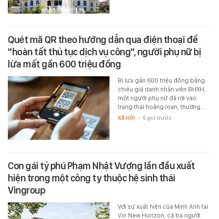
Quét mã QR theo hướng dẫn qua điện thoại để
"hoàn tất thủ tục dịch vụ công", người phụ nữ bị
lừa mất gần 600 triệu đồng
Bị lừa gần 600 triệu đồng bằng
chiêu giả danh nhân viên BHXH,
một người phụ nữ đã rơi vào
trạng thái hoảng loạn, thường…
XÃ HỘI
-
5 giờ trước
Con gái tỷ phú Phạm Nhật Vượng lần đầu xuất
hiện trong một công ty thuộc hệ sinh thái
Vingroup
Với sự xuất hiện của Minh Anh tại
Vin New Horizon, cả ba người