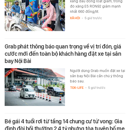
xăng dầu đồng loạt giảm, trong
đó xăng E5 RON92 giảm mạnh
nhất 660 đồng/lít.
XÃ HỘI
-
5 giờ trước
Grab phát thông báo quan trọng về vị trí đón, giá
cước mới đến toàn bộ khách hàng đặt xe tại sân
bay Nội Bài
Người dùng Grab muốn đặt xe tại
sân bay Nội Bài cần chú ý thông
báo sau.
TEK-LIFE
-
5 giờ trước
Bé gái 4 tuổi rơi từ tầng 14 chung cư tử vong: Gia
đình đòi bồi thường 2,4 tỷ nhưng tòa tuyên bố mẹ