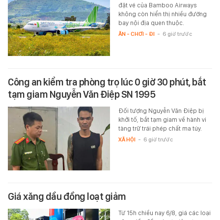
đặt vé của Bamboo Airways
không còn hiển thị nhiều đường
bay nội địa quen thuộc.
ĂN - CHƠI - ĐI
-
6 giờ trước
Công an kiểm tra phòng trọ lúc 0 giờ 30 phút, bắt
tạm giam Nguyễn Văn Điệp SN 1995
Đối tượng Nguyễn Văn Điệp bị
khởi tố, bắt tạm giam về hành vi
tàng trữ trái phép chất ma túy.
XÃ HỘI
-
6 giờ trước
Giá xăng dầu đồng loạt giảm
Từ 15h chiều nay 6/8, giá các loại