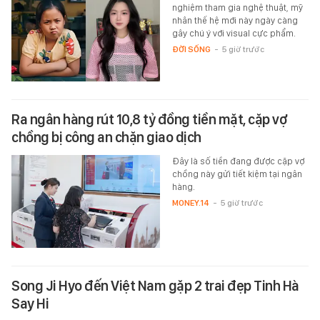
nghiệm tham gia nghệ thuật, mỹ
nhân thế hệ mới này ngày càng
gây chú ý với visual cực phẩm.
ĐỜI SỐNG
-
5 giờ trước
Ra ngân hàng rút 10,8 tỷ đồng tiền mặt, cặp vợ
chồng bị công an chặn giao dịch
Đây là số tiền đang được cặp vợ
chồng này gửi tiết kiệm tại ngân
hàng.
MONEY.14
-
5 giờ trước
Song Ji Hyo đến Việt Nam gặp 2 trai đẹp Tinh Hà
Say Hi