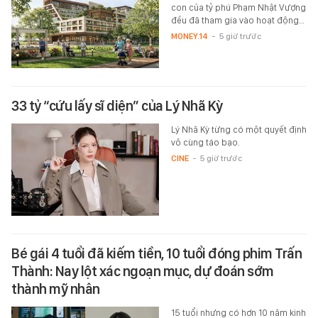
con của tỷ phú Phạm Nhật Vượng
đều đã tham gia vào hoạt động…
MONEY.14
-
5 giờ trước
33 tỷ “cứu lấy sĩ diện” của Lý Nhã Kỳ
Lý Nhã Kỳ từng có một quyết định
vô cùng táo bạo.
CINE
-
5 giờ trước
Bé gái 4 tuổi đã kiếm tiền, 10 tuổi đóng phim Trấn
Thành: Nay lột xác ngoạn mục, dự đoán sớm
thành mỹ nhân
15 tuổi nhưng có hơn 10 năm kinh