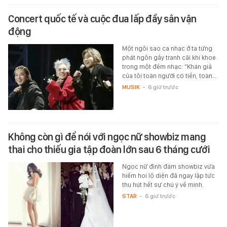
Concert quốc tế và cuộc đua lấp đầy sân vận
động
Một ngôi sao ca nhạc ở ta từng
phát ngôn gây tranh cãi khi khoe
trong một đêm nhạc: “Khán giả
của tôi toàn người có tiền, toàn…
MUSIK
-
6 giờ trước
Không còn gì để nói với ngọc nữ showbiz mang
thai cho thiếu gia tập đoàn lớn sau 6 tháng cưới
Ngọc nữ đình đám showbiz vừa
hiếm hoi lộ diện đã ngay lập tức
thu hút hết sự chú ý về mình.
STAR
-
6 giờ trước