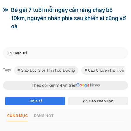
Bé gái 7 tuổi mỗi ngày cắn răng chạy bộ
10km, nguyên nhân phía sau khiến ai cũng vỡ
oà
Trí Thức Trẻ
Tags
Giáo Dục Giới Tính Học Đường
Câu Chuyện Hài Hước
Theo dõi Kenh14.vn trên
Chia sẻ
Sao chép link
CÙNG MỤC
ĐANG HOT