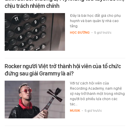
chịu trách nhiệm chính
Đây là bài học đắt giá cho phụ
huynh và ban quản lý nhà cao
tầng.
HỌC ĐƯỜNG
-
5 giờ trước
Rocker người Việt trở thành hội viên của tổ chức
đứng sau giải Grammy là ai?
Với tư cách hội viên của
Recording Academy, nam nghệ
sỹ này trở thành một trong những
người bỏ phiếu lựa chọn các
tác…
MUSIK
-
5 giờ trước