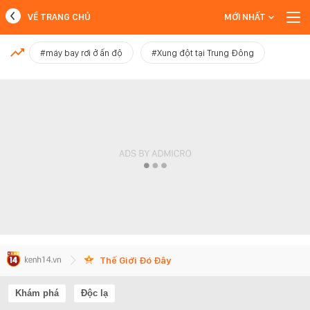
VỀ TRANG CHỦ
MỚI NHẤT
MỚI NHẤT
#máy bay rơi ở ấn độ
#Xung đột tại Trung Đông
Xem thêm
Thế Giới Đó Đây
Khám phá
Độc lạ