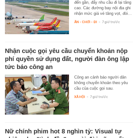
đến gần, đẩy nhu cầu đi lại tăng
cao. Các đường bay nội địa ghi
nhận mức giá vé tăng vọt, đòi…
ĂN - CHƠI - ĐI
-
7 giờ trước
Nhận cuộc gọi yêu cầu chuyển khoản nộp
phí quyền sử dụng đất, người đàn ông lập
tức báo công an
Công an cảnh báo người dân
không chuyển khoản theo yêu
cầu của cuộc gọi sau.
XÃ HỘI
-
7 giờ trước
Nữ chính phim hot 8 nghìn tỷ: Visual tự