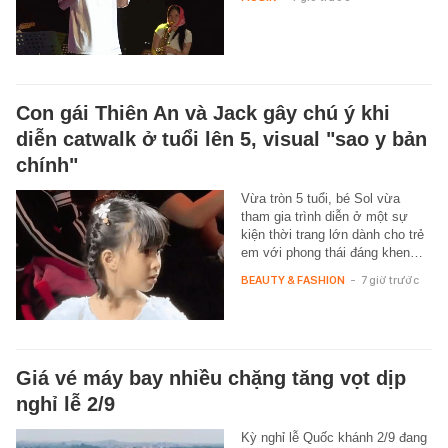
Con gái Thiên An và Jack gây chú ý khi
diễn catwalk ở tuổi lên 5, visual "sao y bản
chính"
Vừa tròn 5 tuổi, bé Sol vừa
tham gia trình diễn ở một sự
kiện thời trang lớn dành cho trẻ
em với phong thái đáng khen…
BEAUTY & FASHION
-
7 giờ trước
Giá vé máy bay nhiều chặng tăng vọt dịp
nghỉ lễ 2/9
Kỳ nghỉ lễ Quốc khánh 2/9 đang