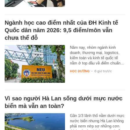
Ngành học cao điểm nhất của ĐH Kinh tế
Quốc dân năm 2026: 9,5 điểm/môn vẫn
chưa thể đỗ
Năm nay, nhóm ngành kinh
doanh, thương mại, logistics,
kiểm toán và kinh tế quốc tế
nằm ở top đầu về điểm chuẩn…
HỌC ĐƯỜNG
-
6 giờ trước
Vì sao người Hà Lan sống dưới mực nước
biển mà vẫn an toàn?
Gần 1/3 lãnh thổ nằm dưới mực
nước biển nhưng Hà Lan không
phải nơm nớp sợ những cơn