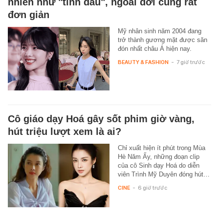
nhiên như "tình đầu", ngoài đời cũng rất
đơn giản
Mỹ nhân sinh năm 2004 đang
trở thành gương mặt được săn
đón nhất châu Á hiện nay.
BEAUTY & FASHION
-
7 giờ trước
Cô giáo dạy Hoá gây sốt phim giờ vàng,
hút triệu lượt xem là ai?
Chỉ xuất hiện ít phút trong Mùa
Hè Năm Ấy, những đoạn clip
của cô Sinh dạy Hoá do diễn
viên Trình Mỹ Duyên đóng hút…
CINE
-
6 giờ trước