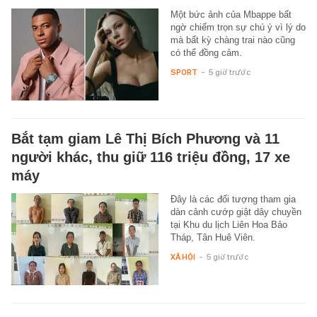
Một bức ảnh của Mbappe bất
ngờ chiếm trọn sự chú ý vì lý do
mà bất kỳ chàng trai nào cũng
có thể đồng cảm.
SPORT
-
5 giờ trước
Bắt tạm giam Lê Thị Bích Phương và 11
người khác, thu giữ 116 triệu đồng, 17 xe
máy
Đây là các đối tượng tham gia
dàn cảnh cướp giật dây chuyền
tại Khu du lịch Liên Hoa Bảo
Tháp, Tân Huê Viên.
XÃ HỘI
-
5 giờ trước