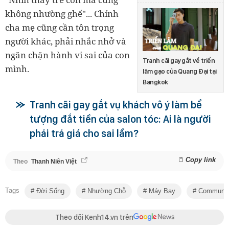
không nhường ghế"... Chính
cha mẹ cũng cần tôn trọng
người khác, phải nhắc nhở và
ngăn chặn hành vi sai của con
Tranh cãi gay gắt về triển
mình.
lãm gạo của Quang Đại tại
Bangkok
Tranh cãi gay gắt vụ khách vô ý làm bể
tượng đắt tiền của salon tóc: Ai là người
phải trả giá cho sai lầm?
Copy link
Theo
Thanh Niên Việt
Tags
Đời Sống
Nhường Chỗ
Máy Bay
Community
Theo dõi Kenh14.vn trên