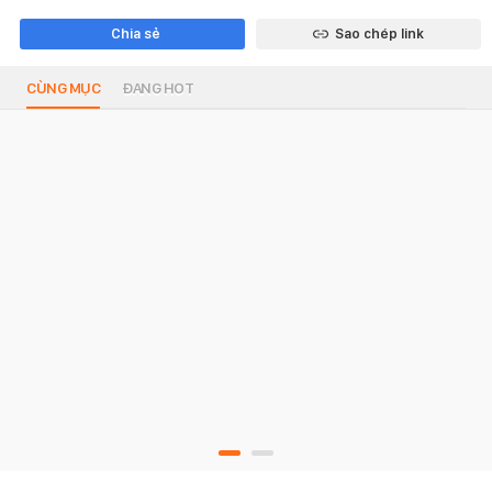
Chia sẻ
Sao chép link
CÙNG MỤC
ĐANG HOT