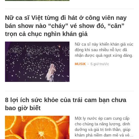
Nữ ca sĩ Việt từng đi hát ở công viên nay
bán show nào “cháy” vé show đó, “cân”
trọn cả chục nghìn khán giả
Nữ ca sĩ này khiến khán giả xúc
động khi sau nhiều nỗ lực đã
nhận được quả ngọt xứng đáng.
MUSIK
-
5 giờ trước
8 lợi ích sức khỏe của trái cam bạn chưa
bao giờ biết
Một ly nước ép cam cung cấp
cho chúng ta năng lượng, dinh
dưỡng và giá trị tinh thần, giúp
khám phá niềm đam mê và vẻ…