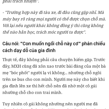
phải trách nhiệm".
- "Trường hợp này đi tàu xe, đi đâu cũng gặp nhỉ. Mà
máy bay rõ ràng mọi người có thể được chọn chỗ mà.
Với lại nếu người khác không đồng ý thì cũng không
thể nào hằn học, trách móc người ta được".
Câu nói: "Con muốn ngồi chỗ này cơ" phản chiếu
cách dạy dỗ của gia đình
Thực tế, đây không phải câu chuyện hiếm gặp. Trước
đây, MXH cũng đã xôn xao trước bài đăng của một bà
mẹ "bóc phốt" người lạ vì không... nhường chỗ ngồi
trên xe bus cho con mình. Người mẹ này cho biết khi
gia đình lên xe thì hết chỗ nên đã nhờ một cô gái
nhường chỗ cho con trai mình.
Tuy nhiên cô gái không nhường nên người mẹ đã