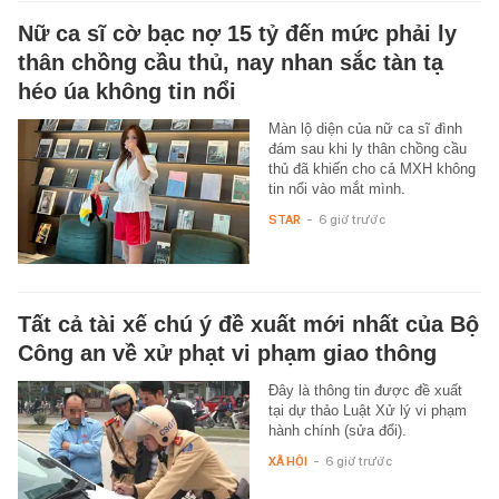
Nữ ca sĩ cờ bạc nợ 15 tỷ đến mức phải ly
thân chồng cầu thủ, nay nhan sắc tàn tạ
héo úa không tin nổi
Màn lộ diện của nữ ca sĩ đình
đám sau khi ly thân chồng cầu
thủ đã khiến cho cả MXH không
tin nổi vào mắt mình.
STAR
-
6 giờ trước
Tất cả tài xế chú ý đề xuất mới nhất của Bộ
Công an về xử phạt vi phạm giao thông
Đây là thông tin được đề xuất
tại dự thảo Luật Xử lý vi phạm
hành chính (sửa đổi).
XÃ HỘI
-
6 giờ trước