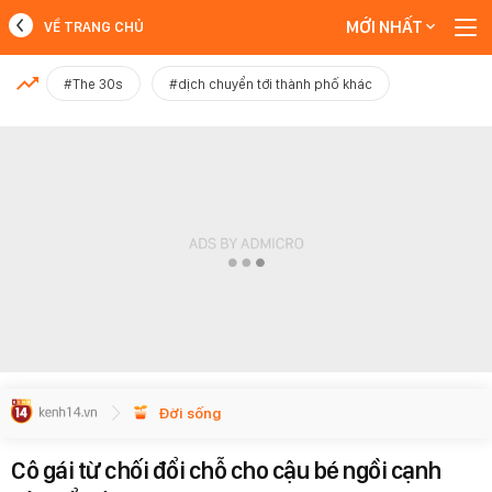
MỚI NHẤT
VỀ TRANG CHỦ
MỚI NHẤT
#The 30s
#dịch chuyển tới thành phố khác
Xem thêm
Đời sống
Cô gái từ chối đổi chỗ cho cậu bé ngồi cạnh