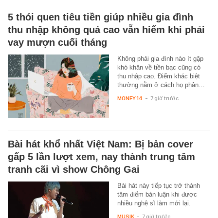
5 thói quen tiêu tiền giúp nhiều gia đình
thu nhập không quá cao vẫn hiếm khi phải
vay mượn cuối tháng
Không phải gia đình nào ít gặp
khó khăn về tiền bạc cũng có
thu nhập cao. Điểm khác biệt
thường nằm ở cách họ phân…
MONEY.14
-
7 giờ trước
Bài hát khổ nhất Việt Nam: Bị bản cover
gấp 5 lần lượt xem, nay thành trung tâm
tranh cãi vì show Chông Gai
Bài hát này tiếp tục trở thành
tâm điểm bàn luận khi được
nhiều nghệ sĩ làm mới lại.
MUSIK
-
7 giờ trước