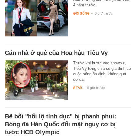
4 năm trước.
ĐỜI SỐNG
-
6 giờ trước
Căn nhà ở quê của Hoa hậu Tiểu Vy
Trước khi bước vào showbiz,
Tiểu Vy từng chia sẻ gia đình có
cuộc sống ổn định, không quá
dư dả.
STAR
-
6 giờ trước
Bê bối "hối lộ tình dục" bị phanh phui:
Bóng đá Hàn Quốc đối mặt nguy cơ bị
tước HCĐ Olympic