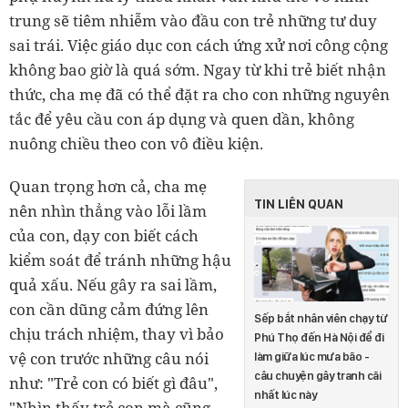
trung sẽ tiêm nhiễm vào đầu con trẻ những tư duy
sai trái. Việc giáo dục con cách ứng xử nơi công cộng
không bao giờ là quá sớm. Ngay từ khi trẻ biết nhận
thức, cha mẹ đã có thể đặt ra cho con những nguyên
tắc để yêu cầu con áp dụng và quen dần, không
nuông chiều theo con vô điều kiện.
Quan trọng hơn cả, cha mẹ
TIN LIÊN QUAN
nên nhìn thẳng vào lỗi lầm
của con, dạy con biết cách
kiểm soát để tránh những hậu
quả xấu. Nếu gây ra sai lầm,
con cần dũng cảm đứng lên
Sếp bắt nhân viên chạy từ
chịu trách nhiệm, thay vì bảo
Phú Thọ đến Hà Nội để đi
vệ con trước những câu nói
làm giữa lúc mưa bão -
câu chuyện gây tranh cãi
như: "Trẻ con có biết gì đâu",
nhất lúc này
"Nhìn thấy trẻ con mà cũng