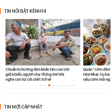
TIN NỔI BẬT KÊNH14
Chuẩn bị hương đèn khấn tìm con trôi
Quán “cơm đếm”
giữa biển, người cha 'đứng tim' khi
Hòe Nhai: Cụ bà 8
nghe con từ cõi chết trở về
nấu cơm mỗi ngà
TIN MỚI CẬP NHẬT