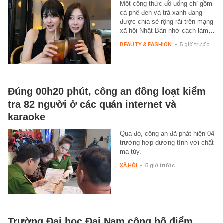
Một công thức đồ uống chỉ gồm
cà phê đen và trà xanh đang
được chia sẻ rộng rãi trên mạng
xã hội Nhật Bản nhờ cách làm…
BEAUTY & FASHION
-
5 giờ trước
Đúng 00h20 phút, công an đồng loạt kiểm
tra 82 người ở các quán internet và
karaoke
Qua đó, công an đã phát hiện 04
trường hợp dương tính với chất
ma túy.
XÃ HỘI
-
5 giờ trước
Trường Đại học Đại Nam công bố điểm