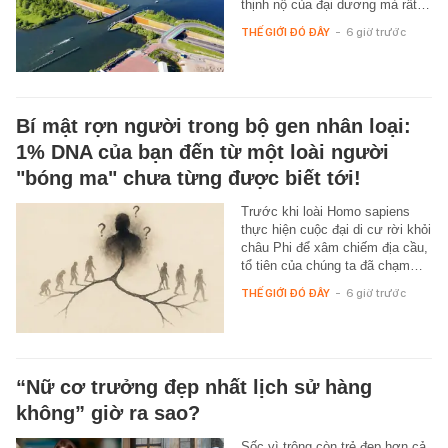
thịnh nộ của đại dương mà rất…
THẾ GIỚI ĐÓ ĐÂY
-
6 giờ trước
Bí mật rợn người trong bộ gen nhân loại:
1% DNA của bạn đến từ một loài người
"bóng ma" chưa từng được biết tới!
Trước khi loài Homo sapiens
thực hiện cuộc đại di cư rời khỏi
châu Phi để xâm chiếm địa cầu,
tổ tiên của chúng ta đã chạm…
THẾ GIỚI ĐÓ ĐÂY
-
6 giờ trước
“Nữ cơ trưởng đẹp nhất lịch sử hàng
không” giờ ra sao?
Sốc vì trông còn trẻ đẹp hơn cả