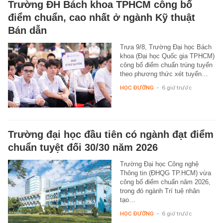
Trường ĐH Bách khoa TPHCM công bố
điểm chuẩn, cao nhất ở ngành Kỹ thuật
Bán dẫn
Trưa 9/8, Trường Đại học Bách
khoa (Đại học Quốc gia TPHCM)
công bố điểm chuẩn trúng tuyển
theo phương thức xét tuyển…
HỌC ĐƯỜNG
-
6 giờ trước
Trường đại học đầu tiên có ngành đạt điểm
chuẩn tuyệt đối 30/30 năm 2026
Trường Đại học Công nghệ
Thông tin (ĐHQG TP.HCM) vừa
công bố điểm chuẩn năm 2026,
trong đó ngành Trí tuệ nhân
tạo…
HỌC ĐƯỜNG
-
6 giờ trước