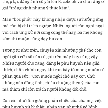
chụp lại, đăng ảnh cô gái lên Facebook và cho rằng cô
gái "trông xinh nhưng ý thức kém".
Màn "bóc phốt" này không nhận được sự hưởng ứng
mà còn bị chỉ trích ngược. Nhiều người còn nghi ngại
với cách ứng xử nơi cộng cộng thế này, bà mẹ không
sớm thì muộn cũng dạy hư con.
Tương tự như trên, chuyện xin nhường ghế cho con
ngồi gần cửa số của cô gái trên máy bay cũng vậy.
Nhiều người cho rằng, đáng lẽ phụ huynh nên giải
thích, chấn chỉnh ngay khi con bày tỏ mong muốn có
phần quá sức: "Con muốn ngồi chỗ này cơ". Chứ
không nên đồng tình, chiều chuộng theo ý của con
mà thậm chí còn trách người không đổi chỗ.
Con cái như tấm gương phản chiếu của cha mẹ, việc
phụ huynh xử lý thiếu nhân văn như thế vô hình