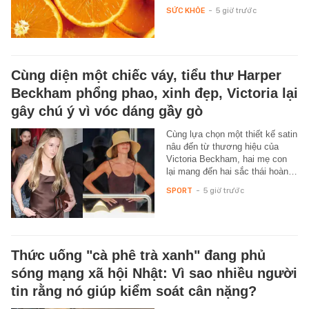
SỨC KHỎE
-
5 giờ trước
Cùng diện một chiếc váy, tiểu thư Harper
Beckham phổng phao, xinh đẹp, Victoria lại
gây chú ý vì vóc dáng gầy gò
Cùng lựa chọn một thiết kế satin
nâu đến từ thương hiệu của
Victoria Beckham, hai mẹ con
lại mang đến hai sắc thái hoàn…
SPORT
-
5 giờ trước
Thức uống "cà phê trà xanh" đang phủ
sóng mạng xã hội Nhật: Vì sao nhiều người
tin rằng nó giúp kiểm soát cân nặng?