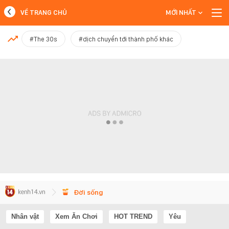
VỀ TRANG CHỦ
MỚI NHẤT
MỚI NHẤT
#The 30s
#dịch chuyển tới thành phố khác
Xem thêm
Đời sống
Nhân vật
Xem Ăn Chơi
HOT TREND
Yêu