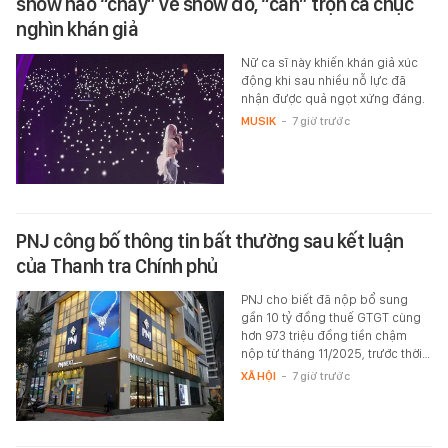
show nào “cháy” vé show đó, “cân” trọn cả chục
nghìn khán giả
Nữ ca sĩ này khiến khán giả xúc
động khi sau nhiều nỗ lực đã
nhận được quả ngọt xứng đáng.
MUSIK
-
7 giờ trước
PNJ công bố thông tin bất thường sau kết luận
của Thanh tra Chính phủ
PNJ cho biết đã nộp bổ sung
gần 10 tỷ đồng thuế GTGT cùng
hơn 973 triệu đồng tiền chậm
nộp từ tháng 11/2025, trước thời…
XÃ HỘI
-
7 giờ trước