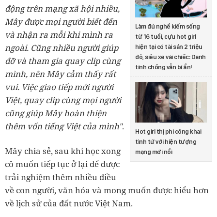
động trên mạng xã hội nhiều,
Mây được mọi người biết đến
Làm đủ nghề kiếm sống
và nhận ra mỗi khi mình ra
từ 16 tuổi, cựu hot girl
ngoài. Cũng nhiều người giúp
hiện tại có tài sản 2 triệu
đô, siêu xe vài chiếc: Danh
đỡ và tham gia quay clip cùng
tính chồng vẫn bí ẩn!
mình, nên Mây cảm thấy rất
vui. Việc giao tiếp mới người
Việt, quay clip cùng mọi người
cũng giúp Mây hoàn thiện
thêm vốn tiếng Việt của mình"
.
Hot girl thị phi công khai
tình tứ với hiện tượng
Mây chia sẻ, sau khi học xong
mạng mới nổi
cô muốn tiếp tục ở lại để được
trải nghiệm thêm nhiều điều
về con người, văn hóa và mong muốn được hiểu hơn
về lịch sử của đất nước Việt Nam.