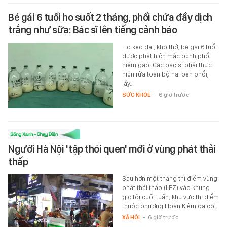
Bé gái 6 tuổi ho suốt 2 tháng, phổi chứa đầy dịch
trắng như sữa: Bác sĩ lên tiếng cảnh báo
Ho kéo dài, khó thở, bé gái 6 tuổi
được phát hiện mắc bệnh phổi
hiếm gặp. Các bác sĩ phải thực
hiện rửa toàn bộ hai bên phổi,
lấy…
SỨC KHỎE
-
6 giờ trước
Người Hà Nội 'tập thói quen' mới ở vùng phát thải
thấp
Sau hơn một tháng thí điểm vùng
phát thải thấp (LEZ) vào khung
giờ tối cuối tuần, khu vực thí điểm
thuộc phường Hoàn Kiếm đã có…
XÃ HỘI
-
6 giờ trước