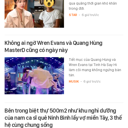
qua quãng thời gian khó khăn
trong đời.
STAR
-
6 giờ trước
Không ai ngờ Wren Evans và Quang Hùng
MasterD cũng có ngày này
Tiết mục của Quang Hùng và
Wren Evans tại Tinh Hà Say Hi
làm cõi mạng không ngừng bàn
tán.
MUSIK
-
6 giờ trước
Bên trong biệt thự 500m2 như khu nghỉ dưỡng
của nam ca sĩ quê Ninh Bình lấy vợ miền Tây, 3 thế
hệ cùng chung sống