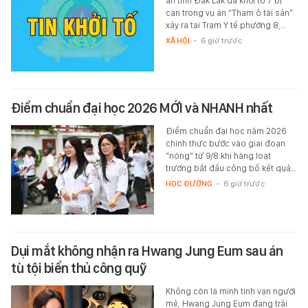
an tỉnh Đắk Lắk đã khởi tố 7 bị
can trong vụ án “Tham ô tài sản”
xảy ra tại Trạm Y tế phường 8,…
XÃ HỘI
-
6 giờ trước
Điểm chuẩn đại học 2026 MỚI và NHANH nhất
Điểm chuẩn đại học năm 2026
chính thức bước vào giai đoạn
"nóng" từ 9/8 khi hàng loạt
trường bắt đầu công bố kết quả…
HỌC ĐƯỜNG
-
6 giờ trước
Dụi mắt không nhận ra Hwang Jung Eum sau án
tù tội biển thủ công quỹ
Không còn là minh tinh vạn người
mê, Hwang Jung Eum đang trải