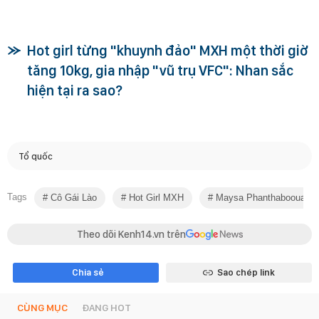
Hot girl từng "khuynh đảo" MXH một thời giờ
tăng 10kg, gia nhập "vũ trụ VFC": Nhan sắc
hiện tại ra sao?
Tổ quốc
Tags
Cô Gái Lào
Hot Girl MXH
Maysa Phanthaboouasy
Theo dõi Kenh14.vn trên
Chia sẻ
Sao chép link
CÙNG MỤC
ĐANG HOT