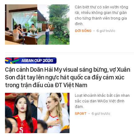
Căn biệt thự có sân vườn rộng
rãi, nhiều không gian thư giãn
cho từng thành viên trong gia
đình.
ĐỜI SỐNG
-
6 giờ trước
Cận cảnh Doãn Hải My visual sáng bừng, vợ Xuân
Son đặt tay lên ngực hát quốc ca đầy cảm xúc
trong trận đấu của ĐT Việt Nam
Loạt khoảnh khắc bắt cận nhan
sắc của dàn WAGs Việt đình
đám.
SPORT
-
6 giờ trước