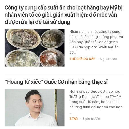
Công ty cung cấp suất ăn cho loạt hãng bay Mỹ bị
nhân viên tố có giòi, gián xuất hiện; đồ mốc vẫn
được rửa lại để tái sử dụng
Nhân viên tại một công ty cung
cấp suất ăn hàng không phục vụ
Sân bay Quốc tế Los Angeles
(LAX) đã nộp đơn khiếu nại lên
cơ…
THẾ GIỚI ĐÓ ĐÂY
-
6 giờ trước
"Hoàng tử xiếc" Quốc Cơ nhận bằng thạc sĩ
Nghệ sĩ xiếc Quốc Cơ theo học
Trường Đại học Văn hóa TPHCM
trong suốt 10 năm, hoàn thành
chương trình đại học và cao học.
…
STAR
-
6 giờ trước