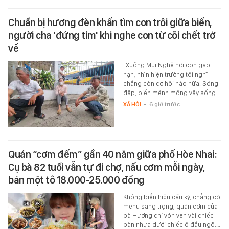
Chuẩn bị hương đèn khấn tìm con trôi giữa biển,
người cha 'đứng tim' khi nghe con từ cõi chết trở
về
"Xuống Mũi Nghê nơi con gặp
nạn, nhìn hiện trường tôi nghĩ
chẳng còn cơ hội nào nữa. Sóng
đập, biển mênh mông vậy sống…
XÃ HỘI
-
6 giờ trước
Quán “cơm đếm” gần 40 năm giữa phố Hòe Nhai:
Cụ bà 82 tuổi vẫn tự đi chợ, nấu cơm mỗi ngày,
bán một tô 18.000-25.000 đồng
Không biển hiệu cầu kỳ, chẳng có
menu sang trọng, quán cơm của
bà Hương chỉ vỏn vẹn vài chiếc
bàn nhựa dưới chiếc ô đầu ngõ.…