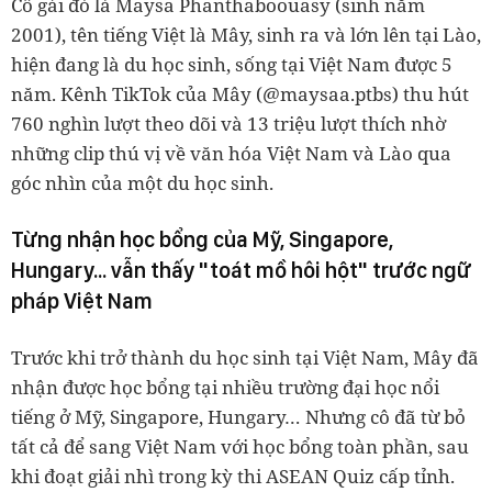
Cô gái đó là Maysa Phanthaboouasy (sinh năm
2001), tên tiếng Việt là Mây, sinh ra và lớn lên tại Lào,
hiện đang là du học sinh, sống tại Việt Nam được 5
năm. Kênh TikTok của Mây (@maysaa.ptbs) thu hút
760 nghìn lượt theo dõi và 13 triệu lượt thích nhờ
những clip thú vị về văn hóa Việt Nam và Lào qua
góc nhìn của một du học sinh.
Từng nhận học bổng của Mỹ, Singapore,
Hungary... vẫn thấy "toát mồ hôi hột" trước ngữ
pháp Việt Nam
Trước khi trở thành du học sinh tại Việt Nam, Mây đã
nhận được học bổng tại nhiều trường đại học nổi
tiếng ở Mỹ, Singapore, Hungary… Nhưng cô đã từ bỏ
tất cả để sang Việt Nam với học bổng toàn phần, sau
khi đoạt giải nhì trong kỳ thi ASEAN Quiz cấp tỉnh.