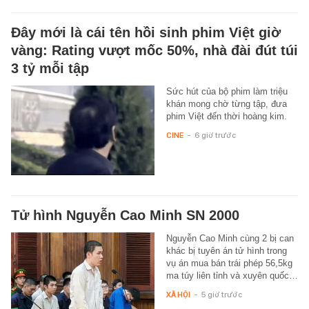
Đây mới là cái tên hồi sinh phim Việt giờ
vàng: Rating vượt mốc 50%, nhà đài đút túi
3 tỷ mỗi tập
Sức hút của bộ phim làm triệu
khán mong chờ từng tập, đưa
phim Việt đến thời hoàng kim.
CINE
-
6 giờ trước
Tử hình Nguyễn Cao Minh SN 2000
Nguyễn Cao Minh cùng 2 bị can
khác bị tuyên án tử hình trong
vụ án mua bán trái phép 56,5kg
ma túy liên tỉnh và xuyên quốc…
XÃ HỘI
-
5 giờ trước