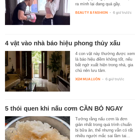
ra mình lại đang quá gầy.
BEAUTY & FASHION
-
6 giờ trước
4 vật vào nhà báo hiệu phong thủy xấu
4 con vật này thường được xem
là báo hiệu điềm không tốt, nếu
bất ngờ xuất hiện trong nhà, gia
chủ nên lưu tâm.
XEM MUA LUÔN
-
6 giờ trước
5 thói quen khi nấu cơm CẦN BỎ NGAY
Tưởng rằng nấu cơm là đơn
giản nhất trong quá trình chuẩn
bị bữa ăn, thế nhưng vẫn có rất
nhiều người mắc sai lầm tai…