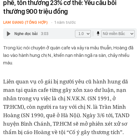
phê, tổn thương 23% cơ thể: Yêu cầu bồi
thường 900 triệu đồng
LAM GIANG (TỔNG HỢP)
1 năm trước
Nghe đọc bài
3:03
Trong lúc nói chuyện ở quán cafe và xảy ra mâu thuẫn, Hoàng đã
lao vào hành hung chị N., khiến nạn nhân ngã ra sàn, chảy nhiều
máu.
Liên quan vụ cô gái bị người yêu cũ hành hung dã
man tại quán cafe từng gây xôn xao dư luận, nạn
nhân trong vụ việc là chị N.V.K.N. (SN 1991, ở
TP.HCM), còn người ra tay với chị N. là Trần Minh
Hoàng (SN 1990, quê ở Hà Nội). Ngày 3/6 tới, TAND
huyện Bình Chánh, TP.HCM sẽ mở phiên xét xử sơ
thẩm bị cáo Hoàng về tội “Cố ý gây thương tích”.