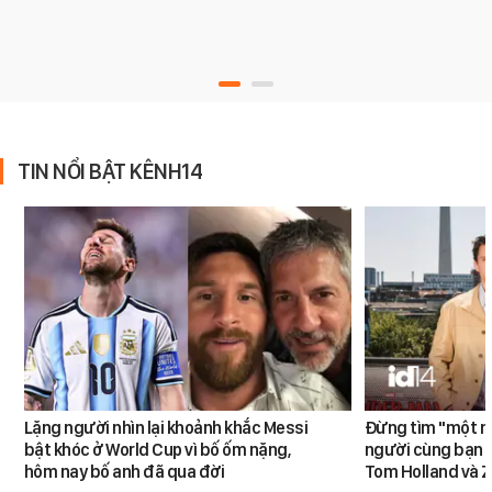
TIN NỔI BẬT KÊNH14
Lặng người nhìn lại khoảnh khắc Messi
Đừng tìm "một nử
bật khóc ở World Cup vì bố ốm nặng,
người cùng bạn 
hôm nay bố anh đã qua đời
Tom Holland và 