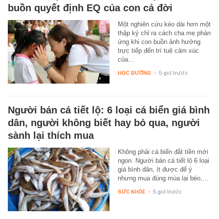
buồn quyết định EQ của con cả đời
Một nghiên cứu kéo dài hơn một
thập kỷ chỉ ra cách cha mẹ phản
ứng khi con buồn ảnh hưởng
trực tiếp đến trí tuệ cảm xúc
của…
HỌC ĐƯỜNG
-
5 giờ trước
Người bán cá tiết lộ: 6 loại cá biển giá bình
dân, người không biết hay bỏ qua, người
sành lại thích mua
Không phải cá biển đắt tiền mới
ngon. Người bán cá tiết lộ 6 loại
giá bình dân, ít được để ý
nhưng mua đúng mùa lại béo,…
SỨC KHỎE
-
5 giờ trước