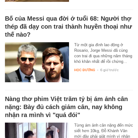
Bố của Messi qua đời ở tuổi 68: Người thợ
thép đã dạy con trai thành huyền thoại như
thế nào?
Từ một gia đình lao động ở
Rosario, Jorge Messi đã cùng
con trai đi qua những năm tháng
khó khăn nhất để rồi chứng…
HỌC ĐƯỜNG
-
6 giờ trước
Nàng thơ phim Việt trăm tỷ bị ám ảnh cân
nặng: Bày đủ cách giảm cân, nay không
nhận ra mình vì "quá đói"
Từng ám ảnh cân nặng đến mức
siết hơn 10kg, Đỗ Khánh Vân
mới đây phải giật mình vì nhận