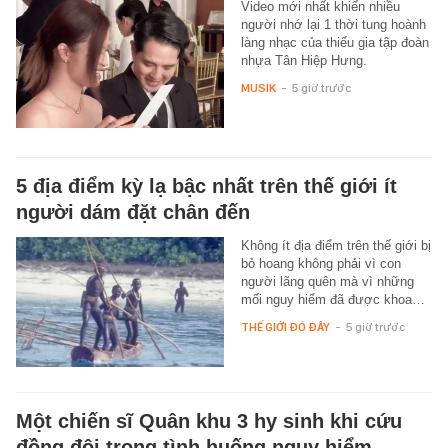
Video mới nhất khiến nhiều
người nhớ lại 1 thời tung hoành
làng nhạc của thiếu gia tập đoàn
nhựa Tân Hiệp Hưng.
MUSIK
-
5 giờ trước
5 địa điểm kỳ lạ bậc nhất trên thế giới ít
người dám đặt chân đến
Không ít địa điểm trên thế giới bị
bỏ hoang không phải vì con
người lãng quên mà vì những
mối nguy hiểm đã được khoa…
THẾ GIỚI ĐÓ ĐÂY
-
5 giờ trước
Một chiến sĩ Quân khu 3 hy sinh khi cứu
đồng đội trong tình huống nguy hiểm