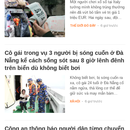
Một người chơi xổ số tại Italy
tưởng mình không trúng thưởng
nên đã vứt bỏ tấm vé trị giá 1
triệu EUR. Hai ngày sau, đội…
THẾ GIỚI ĐÓ ĐÂY
-
6 giờ trước
Cô gái trong vụ 3 người bị sóng cuốn ở Đà
Nẵng kể cách sống sót sau 8 giờ lênh đênh
trên biển dù không biết bơi
Không biết bơi, bị sóng cuốn ra
xa, cô gái 24 tuổi ở Đà Nẵng cố
nằm ngửa, thả lỏng cơ thể để
giữ sức và may mắn bám…
XÃ HỘI
-
6 giờ trước
Công an thông báo người dân từng chuyển