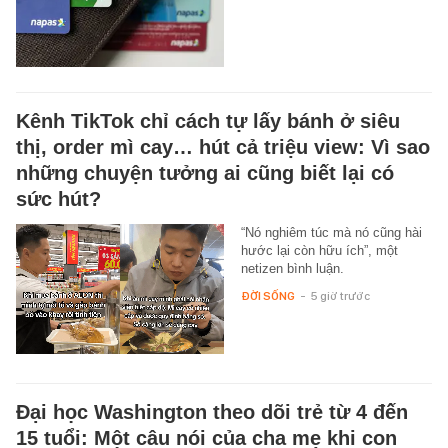
Kênh TikTok chỉ cách tự lấy bánh ở siêu
thị, order mì cay… hút cả triệu view: Vì sao
những chuyện tưởng ai cũng biết lại có
sức hút?
“Nó nghiêm túc mà nó cũng hài
hước lại còn hữu ích”, một
netizen bình luận.
ĐỜI SỐNG
-
5 giờ trước
Đại học Washington theo dõi trẻ từ 4 đến
15 tuổi: Một câu nói của cha mẹ khi con