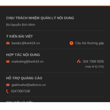
CHỊU TRÁCH NHIỆM QUẢN LÝ NỘI DUNG
Bà Nguyễn Bích Minh
Ý KIẾN BÀI VIẾT
bandoc@kenh14.vn
Câu hỏi thường gặp
HỢP TÁC NỘI DUNG
marketing@kenh14.vn
024 7309 5555
HỖ TRỢ QUẢNG CÁO
giaitrixahoi@admicro.vn
02473007108
TRỤ SỞ HÀ NỘI
Tầng 21, Tòa nhà Center Building, Hapulico Complex, Số 01, phố