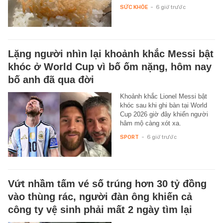
SỨC KHỎE
-
6 giờ trước
Lặng người nhìn lại khoảnh khắc Messi bật
khóc ở World Cup vì bố ốm nặng, hôm nay
bố anh đã qua đời
Khoảnh khắc Lionel Messi bật
khóc sau khi ghi bàn tại World
Cup 2026 giờ đây khiến người
hâm mộ càng xót xa.
SPORT
-
6 giờ trước
Vứt nhầm tấm vé số trúng hơn 30 tỷ đồng
vào thùng rác, người đàn ông khiến cả
công ty vệ sinh phải mất 2 ngày tìm lại