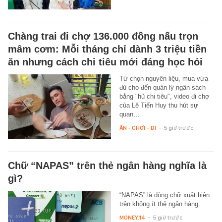
Chàng trai đi chợ 136.000 đồng nấu trọn
mâm cơm: Mỗi tháng chỉ dành 3 triệu tiền
ăn nhưng cách chi tiêu mới đáng học hỏi
Từ chọn nguyên liệu, mua vừa
đủ cho đến quản lý ngân sách
bằng "hũ chi tiêu", video đi chợ
của Lê Tiến Huy thu hút sự
quan…
ĂN - CHƠI - ĐI
-
5 giờ trước
Chữ “NAPAS” trên thẻ ngân hàng nghĩa là
gì?
“NAPAS” là dòng chữ xuất hiện
trên không ít thẻ ngân hàng.
MONEY.14
-
5 giờ trước