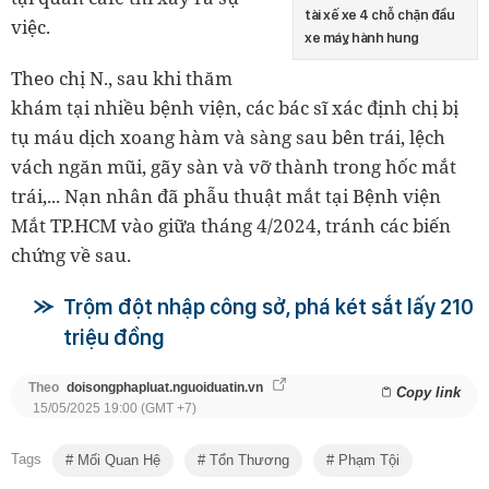
tài xế xe 4 chỗ chặn đầu
việc.
xe máy, hành hung
Theo chị N., sau khi thăm
khám tại nhiều bệnh viện, các bác sĩ xác định chị bị
tụ máu dịch xoang hàm và sàng sau bên trái, lệch
vách ngăn mũi, gãy sàn và vỡ thành trong hốc mắt
trái,... Nạn nhân đã phẫu thuật mắt tại Bệnh viện
Mắt TP.HCM vào giữa tháng 4/2024, tránh các biến
chứng về sau.
Trộm đột nhập công sở, phá két sắt lấy 210
triệu đồng
Theo
doisongphapluat.nguoiduatin.vn
Copy link
15/05/2025 19:00 (GMT +7)
Tags
Mối Quan Hệ
Tổn Thương
Phạm Tội