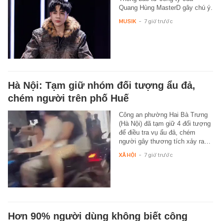
Quang Hùng MasterD gây chú ý.
MUSIK
-
7 giờ trước
Hà Nội: Tạm giữ nhóm đối tượng ẩu đả,
chém người trên phố Huế
Công an phường Hai Bà Trưng
(Hà Nội) đã tạm giữ 4 đối tượng
để điều tra vụ ẩu đả, chém
người gây thương tích xảy ra…
XÃ HỘI
-
7 giờ trước
Hơn 90% người dùng không biết công