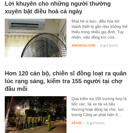
Lời khuyên cho những người thường
xuyên bật điều hoà cả ngày
Mùa hè oi bức, điều hòa trở
thành thiết bị gần như không thể
thiếu trong nhiều gia đình. Tuy
nhiên, việc đóng kín cửa…
XEM MUA LUÔN
-
6 giờ trước
Hơn 120 cán bộ, chiến sĩ đồng loạt ra quân
lúc rạng sáng, kiểm tra 155 người tại chợ
đầu mối
Qua kiểm tra 155 trường hợp là
bốc vác, lái xe tải và tiểu
thương hoạt động tại chợ, lực
lượng Công an phát hiện 4…
XÃ HỘI
-
6 giờ trước