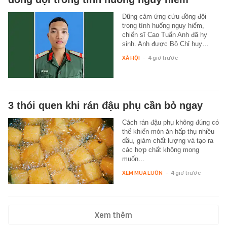
Dũng cảm ứng cứu đồng đội
trong tình huống nguy hiểm,
chiến sĩ Cao Tuấn Anh đã hy
sinh. Anh được Bộ Chỉ huy…
XÃ HỘI
-
4 giờ trước
3 thói quen khi rán đậu phụ cần bỏ ngay
Cách rán đậu phụ không đúng có
thể khiến món ăn hấp thụ nhiều
dầu, giảm chất lượng và tạo ra
các hợp chất không mong
muốn…
XEM MUA LUÔN
-
4 giờ trước
Xem thêm