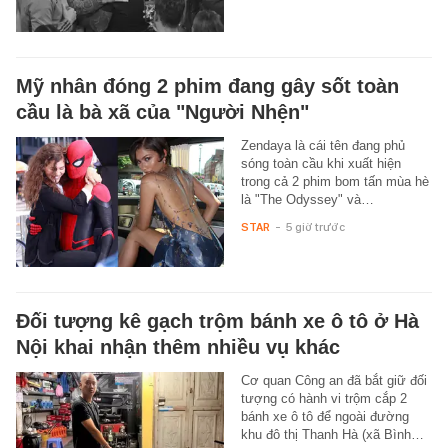
Mỹ nhân đóng 2 phim đang gây sốt toàn
cầu là bà xã của "Người Nhện"
Zendaya là cái tên đang phủ
sóng toàn cầu khi xuất hiện
trong cả 2 phim bom tấn mùa hè
là "The Odyssey" và…
STAR
-
5 giờ trước
Đối tượng kê gạch trộm bánh xe ô tô ở Hà
Nội khai nhận thêm nhiều vụ khác
Cơ quan Công an đã bắt giữ đối
tượng có hành vi trộm cắp 2
bánh xe ô tô để ngoài đường
khu đô thị Thanh Hà (xã Bình…