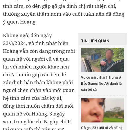
tình cảm, có đến gặp gỡ gia đình chị rất thiện chí,
thường xuyên thăm nom vào cuối tuần nên đã đồng
ý quen Hoàng.
Không ngờ, đến ngày
TIN LIÊN QUAN
23/3/2024, vô tình phát hiện
Hoàng vẫn còn đang trong mối
quan hệ với người cũ và qua
lại với nhiều người khác nên
chị N. muốn gặp các bên để
Vụ cô gái bị hành hung ở
xác định bản thân không phải
Bắc Giang: Người đánh là
người chen chân vào mối quan
cán bộ xã
hệ tình cảm của bất kỳ ai,
đồng thời muốn chấm dứt mối
quan hệ với Hoàng. 3 ngày
sau, trong lúc chị N. gặp chị P.
Cô gái 23 tuổi tố vô cớ bị
tại quán cafe thì xảy ra sự