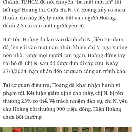
Chánh, TP.HCM để nói chuyện “ba mặt một lời” thì
bất ngờ Hoàng tới. Giữa chị N. và Hoàng xảy ra mâu
thuẫn, chị này lấy ly nước hất vào người Hoàng,
đánh 2-3 cái vào mặt người yêu cũ.
Bực tức, Hoàng đã lao vào đánh chị N., liên tục đấm
đá, lên gối vào mặt nạn nhân khiến chị N. ngã xuống
nền nhà. Được mọi người can ngăn, Hoàng dừng tay
rồi bỏ đi. Chị N. sau đó được đưa đi cấp cứu. Ngày
27/3/2024, nạn nhân đến cơ quan công an trình báo.
Tại cơ quan điều tra, Hoàng đã khai nhận hành vi
phạm tội. Kết luận giám định cho thấy, chị N. bị tổn
thương 23% cơ thể. Về trách nhiệm dân sự, chị N. yêu
cầu Hoàng bồi thường 900 triệu đồng. Hiện Hoàng
chưa bồi thường.