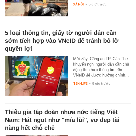
XÃ HỘI
-
5 giờ trước
5 loại thông tin, giấy tờ người dân cần
sớm tích hợp vào VNeID để tránh bỏ lỡ
quyền lợi
Mới đây, Công an TP. Cần Thơ
khuyến nghị người dân cần chủ
động tích hợp thông tin trên
VNeID để được hưởng chính…
TEK-LIFE
-
5 giờ trước
Thiếu gia tập đoàn nhựa nức tiếng Việt
Nam: Hát ngọt như "mía lùi", vợ đẹp tài
năng hết chỗ chê