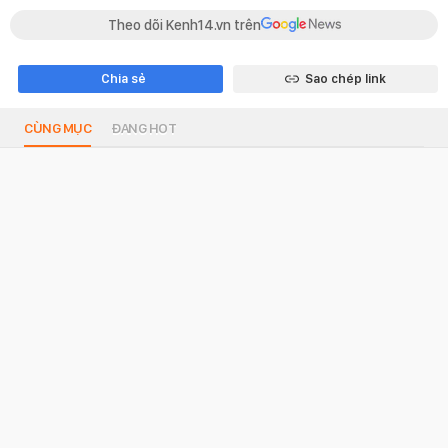
Theo dõi Kenh14.vn trên
Chia sẻ
Sao chép link
CÙNG MỤC
ĐANG HOT