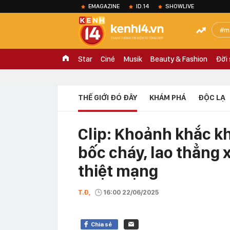
EMAGAZINE
ID.14
SHOWLIVE
m
Star
Ciné
Musik
Beauty & Fashion
Đời
THẾ GIỚI ĐÓ ĐÂY
KHÁM PHÁ
ĐỘC LẠ
Clip: Khoảnh khắc kh
bốc cháy, lao thẳng 
thiệt mạng
T.Đ,
16:00 22/06/2025
Chia sẻ