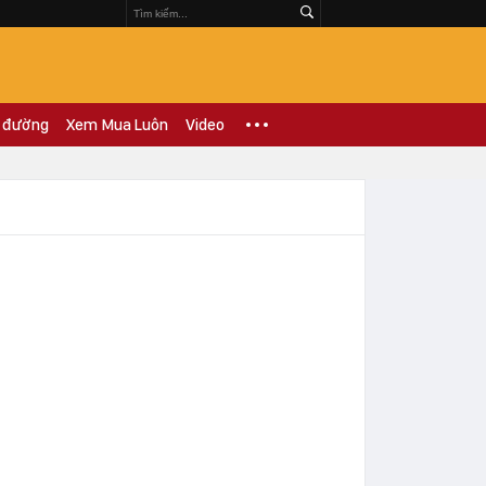
 đường
Xem Mua Luôn
Video