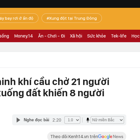
áy bay rơi ở ấn độ
Xung đột tại Trung Đông
 sống
Money.14
Ăn - Chơi - Đi
Xã hội
Sức khỏe
Tek-life
Học
inh khí cầu chở 21 người
xuống đất khiến 8 người
2:20
Nghe đọc bài
Theo dõi Kenh14.vn trên