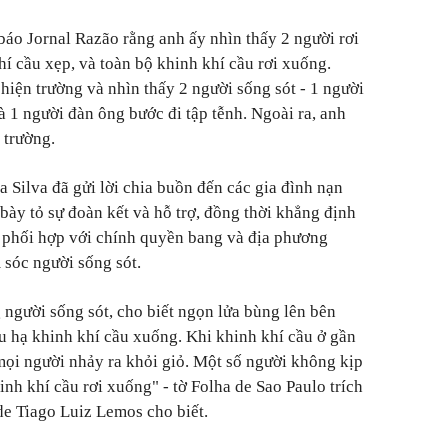
báo Jornal Razão rằng anh ấy nhìn thấy 2 người rơi
khí cầu xẹp, và toàn bộ khinh khí cầu rơi xuống.
hiện trường và nhìn thấy 2 người sống sót - 1 người
à 1 người đàn ông bước đi tập tễnh. Ngoài ra, anh
n trường.
 Silva đã gửi lời chia buồn đến các gia đình nạn
bày tỏ sự đoàn kết và hỗ trợ, đồng thời khẳng định
 phối hợp với chính quyền bang và địa phương
 sóc người sống sót.
 người sống sót, cho biết ngọn lửa bùng lên bên
ầu hạ khinh khí cầu xuống. Khi khinh khí cầu ở gần
 mọi người nhảy ra khỏi giỏ. Một số người không kịp
nh khí cầu rơi xuống" - tờ Folha de Sao Paulo trích
de Tiago Luiz Lemos cho biết.