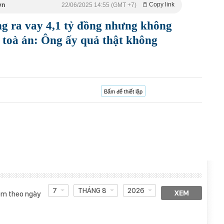
Copy link
vn
22/06/2025 14:55 (GMT +7)
g ra vay 4,1 tỷ đồng nhưng không
, toà án: Ông ấy quả thật không
Bấm để thiết lập
7
THÁNG 8
2026
XEM
m theo ngày