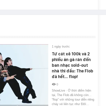
1 ngày trước
Từ cát xê 100k và 2
phiếu ăn gà rán đến
ban nhạc sold-out
nhà thi đấu: The Flob
đã hết… flop!
0
ShowLive · Ở thời điểm hiện
tại, The Flob đã không còn…
“flop” với những tour diễn riêng
cháy vé liên tục như ĐẠI…