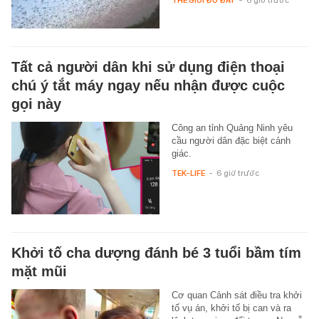
THẾ GIỚI ĐÓ ĐÂY
-
6 giờ trước
Tất cả người dân khi sử dụng điện thoại
chú ý tắt máy ngay nếu nhận được cuộc
gọi này
Công an tỉnh Quảng Ninh yêu
cầu người dân đặc biệt cảnh
giác.
TEK-LIFE
-
6 giờ trước
Khởi tố cha dượng đánh bé 3 tuổi bầm tím
mặt mũi
Cơ quan Cảnh sát điều tra khởi
tố vụ án, khởi tố bị can và ra