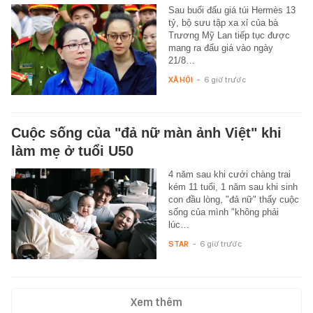
Sau buổi đấu giá túi Hermès 13
tỷ, bộ sưu tập xa xỉ của bà
Trương Mỹ Lan tiếp tục được
mang ra đấu giá vào ngày
21/8…
XÃ HỘI
-
6 giờ trước
Cuộc sống của "đả nữ màn ảnh Việt" khi
làm mẹ ở tuổi U50
4 năm sau khi cưới chàng trai
kém 11 tuổi, 1 năm sau khi sinh
con đầu lòng, "đả nữ" thấy cuộc
sống của mình "không phải
lúc…
STAR
-
6 giờ trước
Xem thêm