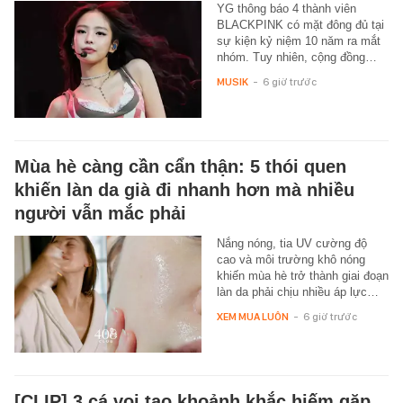
YG thông báo 4 thành viên
BLACKPINK có mặt đông đủ tại
sự kiện kỷ niệm 10 năm ra mắt
nhóm. Tuy nhiên, cộng đồng…
MUSIK
-
6 giờ trước
Mùa hè càng cần cẩn thận: 5 thói quen
khiến làn da già đi nhanh hơn mà nhiều
người vẫn mắc phải
Nắng nóng, tia UV cường độ
cao và môi trường khô nóng
khiến mùa hè trở thành giai đoạn
làn da phải chịu nhiều áp lực…
XEM MUA LUÔN
-
6 giờ trước
[CLIP] 3 cá voi tạo khoảnh khắc hiếm gặp