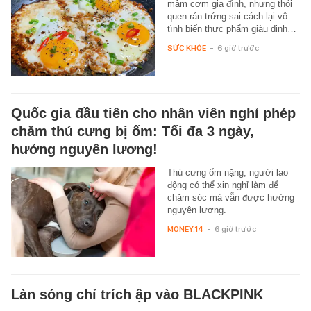
mâm cơm gia đình, nhưng thói
quen rán trứng sai cách lại vô
tình biến thực phẩm giàu dinh…
SỨC KHỎE
-
6 giờ trước
Quốc gia đầu tiên cho nhân viên nghỉ phép
chăm thú cưng bị ốm: Tối đa 3 ngày,
hưởng nguyên lương!
Thú cưng ốm nặng, người lao
động có thể xin nghỉ làm để
chăm sóc mà vẫn được hưởng
nguyên lương.
MONEY.14
-
6 giờ trước
Làn sóng chỉ trích ập vào BLACKPINK