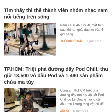
Tìm thấy thi thể thành viên nhóm nhạc nam
nổi tiếng trên sông
Nam ca sĩ 46 tuổi đã mất tích
sau khi ra ngoài đạp xe vào 4
giờ sáng.
THẾ GIỚI ĐÓ ĐÂY
-
7 giờ trước
TP.HCM: Triệt phá đường dây Pod Chill, thu
giữ 13.500 vỏ đầu Pod và 1.460 sản phẩm
chứa ma túy
Công an TP.HCM triệt phá
đường dây ma túy đội lốt Pod
Chill do Lê Quang Trọng cầm
đầu, thu lượng tang vật đủ để…
XÃ HỘI
-
6 giờ trước