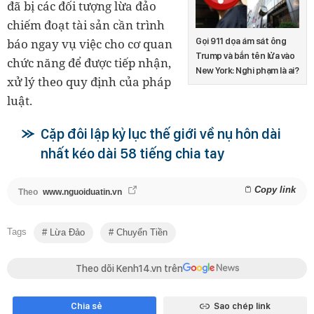
đã bị các đối tượng lừa đảo
chiếm đoạt tài sản cần trình
báo ngay vụ việc cho cơ quan
Gọi 911 dọa ám sát ông
Trump và bắn tên lửa vào
chức năng để được tiếp nhận,
New York: Nghi phạm là ai?
xử lý theo quy định của pháp
luật.
Cặp đôi lập kỷ lục thế giới về nụ hôn dài
nhất kéo dài 58 tiếng chia tay
Copy link
Theo
www.nguoiduatin.vn
Tags
Lừa Đảo
Chuyển Tiền
Theo dõi Kenh14.vn trên
Chia sẻ
Sao chép link