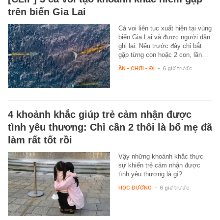
trên biển Gia Lai
Cá voi liên tục xuất hiện tại vùng
biển Gia Lai và được người dân
ghi lại. Nếu trước đây chỉ bắt
gặp từng con hoặc 2 con, lần…
ĂN - CHƠI - ĐI
-
6 giờ trước
4 khoảnh khắc giúp trẻ cảm nhận được
tình yêu thương: Chỉ cần 2 thôi là bố mẹ đã
làm rất tốt rồi
Vậy những khoảnh khắc thực
sự khiến trẻ cảm nhận được
tình yêu thương là gì?
HỌC ĐƯỜNG
-
6 giờ trước