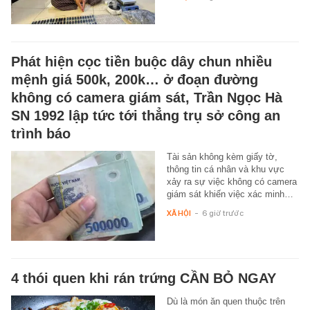
Phát hiện cọc tiền buộc dây chun nhiều
mệnh giá 500k, 200k… ở đoạn đường
không có camera giám sát, Trần Ngọc Hà
SN 1992 lập tức tới thẳng trụ sở công an
trình báo
Tài sản không kèm giấy tờ,
thông tin cá nhân và khu vực
xảy ra sự việc không có camera
giám sát khiến việc xác minh…
XÃ HỘI
-
6 giờ trước
4 thói quen khi rán trứng CẦN BỎ NGAY
Dù là món ăn quen thuộc trên