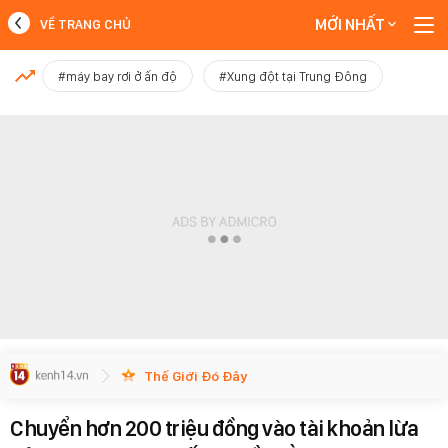
MỚI NHẤT
VỀ TRANG CHỦ
MỚI NHẤT
#máy bay rơi ở ấn độ
#Xung đột tại Trung Đông
Xem thêm
Thế Giới Đó Đây
Chuyển hơn 200 triệu đồng vào tài khoản lừa