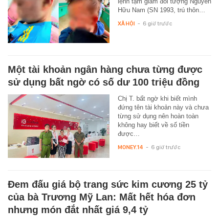
lệnh tạm giam đối tượng Nguyễn
Hữu Nam (SN 1993, trú thôn…
XÃ HỘI
-
6 giờ trước
Một tài khoản ngân hàng chưa từng được
sử dụng bất ngờ có số dư 100 triệu đồng
Chị T. bất ngờ khi biết mình
đứng tên tài khoản này và chưa
từng sử dụng nên hoàn toàn
không hay biết về số tiền
được…
MONEY.14
-
6 giờ trước
Đem đấu giá bộ trang sức kim cương 25 tỷ
của bà Trương Mỹ Lan: Mất hết hóa đơn
nhưng món đắt nhất giá 9,4 tỷ