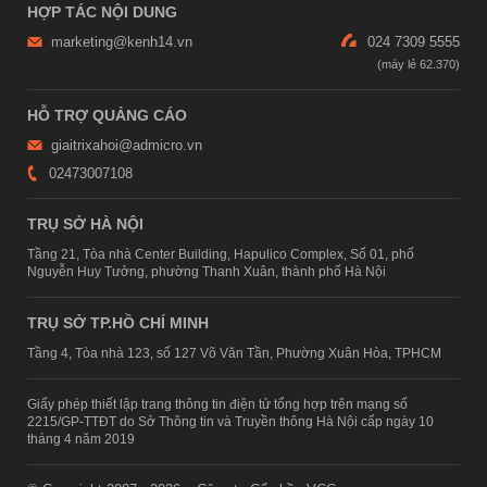
HỢP TÁC NỘI DUNG
marketing@kenh14.vn
024 7309 5555
HỖ TRỢ QUẢNG CÁO
giaitrixahoi@admicro.vn
02473007108
TRỤ SỞ HÀ NỘI
Tầng 21, Tòa nhà Center Building, Hapulico Complex, Số 01, phố
Nguyễn Huy Tưởng, phường Thanh Xuân, thành phố Hà Nội
TRỤ SỞ TP.HỒ CHÍ MINH
Tầng 4, Tòa nhà 123, số 127 Võ Văn Tần, Phường Xuân Hòa, TPHCM
Giấy phép thiết lập trang thông tin điện tử tổng hợp trên mạng số
2215/GP-TTĐT do Sở Thông tin và Truyền thông Hà Nội cấp ngày 10
tháng 4 năm 2019