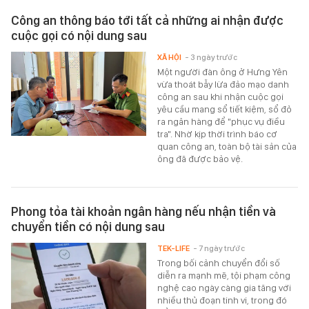
Công an thông báo tới tất cả những ai nhận được
cuộc gọi có nội dung sau
XÃ HỘI
- 3 ngày trước
Một người đàn ông ở Hưng Yên
vừa thoát bẫy lừa đảo mạo danh
công an sau khi nhận cuộc gọi
yêu cầu mang sổ tiết kiệm, sổ đỏ
ra ngân hàng để "phục vụ điều
tra". Nhờ kịp thời trình báo cơ
quan công an, toàn bộ tài sản của
ông đã được bảo vệ.
Phong tỏa tài khoản ngân hàng nếu nhận tiền và
chuyển tiền có nội dung sau
TEK-LIFE
- 7 ngày trước
Trong bối cảnh chuyển đổi số
diễn ra mạnh mẽ, tội phạm công
nghệ cao ngày càng gia tăng với
nhiều thủ đoạn tinh vi, trong đó