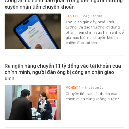
Công an có cảnh báo quan trọng đến người thường
xuyên nhận tiền chuyển khoản
TEK-LIFE
- 23 giờ trước
Thời gian gần đây, nhiều đối
tượng lừa đảo thường lợi dụng
phần mềm chỉnh sửa hình ảnh để
giả mạo biên lai chuyển khoản,
chiếm đoạt tài sản.
Ra ngân hàng chuyển 1,1 tỷ đồng vào tài khoản của
chính mình, người đàn ông bị công an chặn giao
dịch
MONEY.14
- 1 ngày trước
Chuyển tiền vào tài khoản của
chính mình cũng không được?