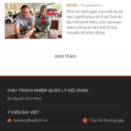
XÃ HỘI
- 11 ngày trước
Nhờ sự cảnh giác của một tài xế
taxi, người phụ nữ ở Hà Tĩnh đã
kịp thời phát hiện cuộc gọi mạo
danh Công an và tránh bị lừa
chuyển 90 triệu đồng.
Xem thêm
CHỊU TRÁCH NHIỆM QUẢN LÝ NỘI DUNG
Bà Nguyễn Bích Minh
Ý KIẾN BÀI VIẾT
bandoc@kenh14.vn
Câu hỏi thường gặp