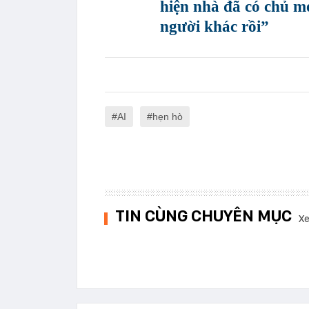
hiện nhà đã có chủ mớ
người khác rồi”
AI
hẹn hò
TIN CÙNG CHUYÊN MỤC
Xe