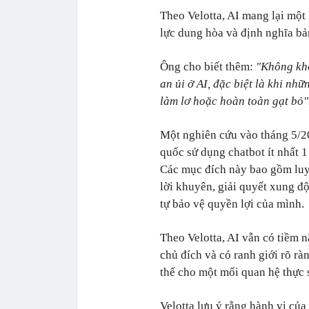
Theo Velotta, AI mang lại một
lực dung hòa và định nghĩa bản
Ông cho biết thêm:
"Không khó
an ủi ở AI, đặc biệt là khi nhữ
làm lơ hoặc hoàn toàn gạt bỏ"
Một nghiên cứu vào tháng 5/20
quốc sử dụng chatbot ít nhất 1
Các mục đích này bao gồm luyệ
lời khuyên, giải quyết xung đ
tự bảo vệ quyền lợi của mình.
Theo Velotta, AI vẫn có tiềm 
chủ đích và có ranh giới rõ ràn
thế cho một mối quan hệ thực 
Velotta lưu ý rằng hành vi củ