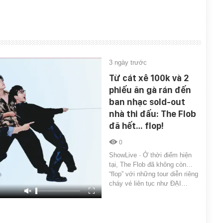
3 ngày trước
Từ cát xê 100k và 2
phiếu ăn gà rán đến
ban nhạc sold-out
nhà thi đấu: The Flob
đã hết… flop!
0
ShowLive · Ở thời điểm hiện
tại, The Flob đã không còn…
“flop” với những tour diễn riêng
cháy vé liên tục như ĐẠI…