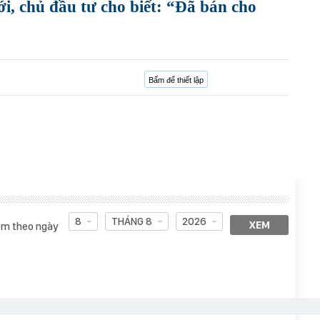
i, chủ đầu tư cho biết: “Đã bán cho
Bấm để thiết lập
8
THÁNG 8
2026
XEM
m theo ngày