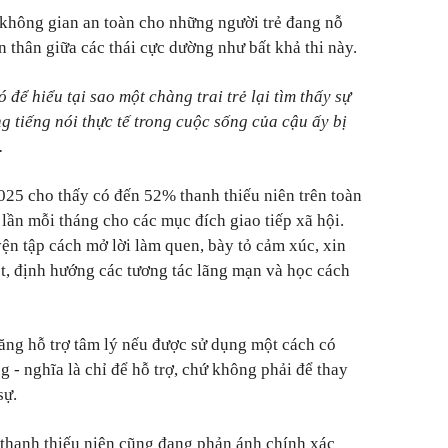
 không gian an toàn cho những người trẻ đang nỗ
 thân giữa các thái cực dường như bất khả thi này.
 để hiểu tại sao một chàng trai trẻ lại tìm thấy sự
ng tiếng nói thực tế trong cuộc sống của cậu ấy bị
.
25 cho thấy có đến 52% thanh thiếu niên trên toàn
 lần mỗi tháng cho các mục đích giao tiếp xã hội.
n tập cách mở lời làm quen, bày tỏ cảm xúc, xin
ột, định hướng các tương tác lãng mạn và học cách
năng hỗ trợ tâm lý nếu được sử dụng một cách có
g - nghĩa là chỉ để hỗ trợ, chứ không phải để thay
sự.
a thanh thiếu niên cũng đang phản ánh chính xác