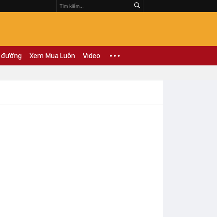
 đường
Xem Mua Luôn
Video