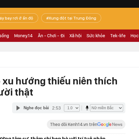
áy bay rơi ở ấn độ
Xung đột tại Trung Đông
 sống
Money.14
Ăn - Chơi - Đi
Xã hội
Sức khỏe
Tek-life
Học
 xu hướng thiếu niên thích
ười thật
2:53
Nghe đọc bài
Theo dõi Kenh14.vn trên
ướng tâm sự, thậm chí hẹn hò với trí tuệ nhân