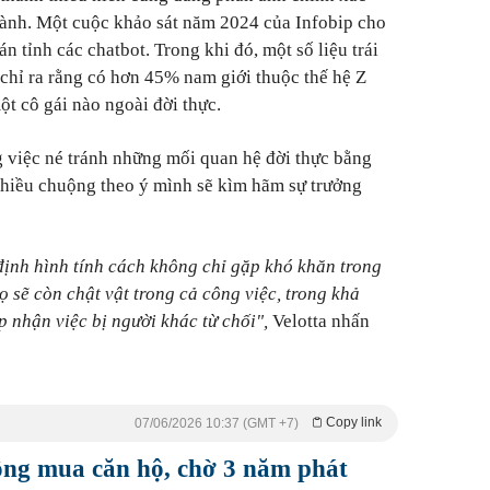
hành. Một cuộc khảo sát năm 2024 của Infobip cho
 tỉnh các chatbot. Trong khi đó, một số liệu trái
hỉ ra rằng có hơn 45% nam giới thuộc thế hệ Z
t cô gái nào ngoài đời thực.
 việc né tránh những mối quan hệ đời thực bằng
chiều chuộng theo ý mình sẽ kìm hãm sự trưởng
định hình tính cách không chỉ gặp khó khăn trong
 sẽ còn chật vật trong cả công việc, trong khả
 nhận việc bị người khác từ chối",
Velotta nhấn
Copy link
07/06/2026 10:37 (GMT +7)
ồng mua căn hộ, chờ 3 năm phát