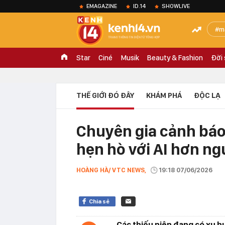
EMAGAZINE
ID.14
SHOWLIVE
m
Star
Ciné
Musik
Beauty & Fashion
Đời
THẾ GIỚI ĐÓ ĐÂY
KHÁM PHÁ
ĐỘC LẠ
Chuyên gia cảnh báo
hẹn hò với AI hơn ng
HOÀNG HÀ/ VTC NEWS,
19:18 07/06/2026
Chia sẻ
Các thiếu niên đang có xu h