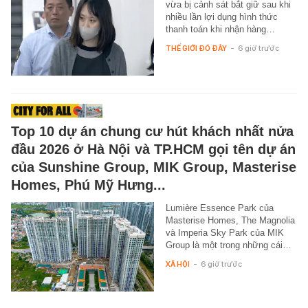
vừa bị cảnh sát bắt giữ sau khi
nhiều lần lợi dụng hình thức
thanh toán khi nhận hàng…
THẾ GIỚI ĐÓ ĐÂY
-
6 giờ trước
Top 10 dự án chung cư hút khách nhất nửa
đầu 2026 ở Hà Nội và TP.HCM gọi tên dự án
của Sunshine Group, MIK Group, Masterise
Homes, Phú Mỹ Hưng...
Lumière Essence Park của
Masterise Homes, The Magnolia
và Imperia Sky Park của MIK
Group là một trong những cái…
XÃ HỘI
-
6 giờ trước