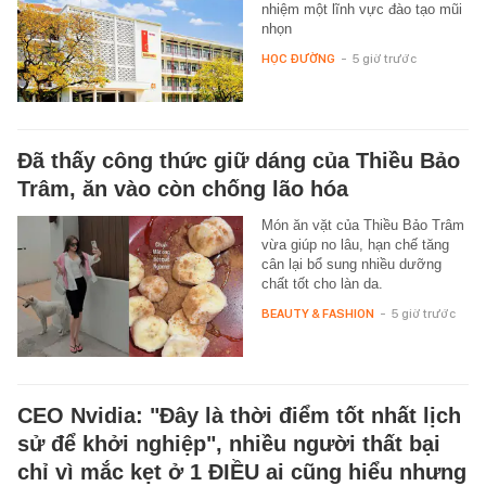
nhiệm một lĩnh vực đào tạo mũi
nhọn
HỌC ĐƯỜNG
-
5 giờ trước
Đã thấy công thức giữ dáng của Thiều Bảo
Trâm, ăn vào còn chống lão hóa
Món ăn vặt của Thiều Bảo Trâm
vừa giúp no lâu, hạn chế tăng
cân lại bổ sung nhiều dưỡng
chất tốt cho làn da.
BEAUTY & FASHION
-
5 giờ trước
CEO Nvidia: "Đây là thời điểm tốt nhất lịch
sử để khởi nghiệp", nhiều người thất bại
chỉ vì mắc kẹt ở 1 ĐIỀU ai cũng hiểu nhưng