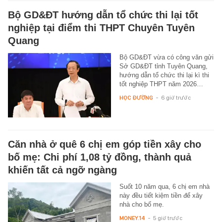
Bộ GD&ĐT hướng dẫn tổ chức thi lại tốt
nghiệp tại điểm thi THPT Chuyên Tuyên
Quang
Bộ GD&ĐT vừa có công văn gửi
Sở GD&ĐT tỉnh Tuyên Quang,
hướng dẫn tổ chức thi lại kì thi
tốt nghiệp THPT năm 2026…
HỌC ĐƯỜNG
-
6 giờ trước
Căn nhà ở quê 6 chị em góp tiền xây cho
bố mẹ: Chi phí 1,08 tỷ đồng, thành quả
khiến tất cả ngỡ ngàng
Suốt 10 năm qua, 6 chị em nhà
này đều tiết kiệm tiền để xây
nhà cho bố mẹ.
MONEY.14
-
5 giờ trước