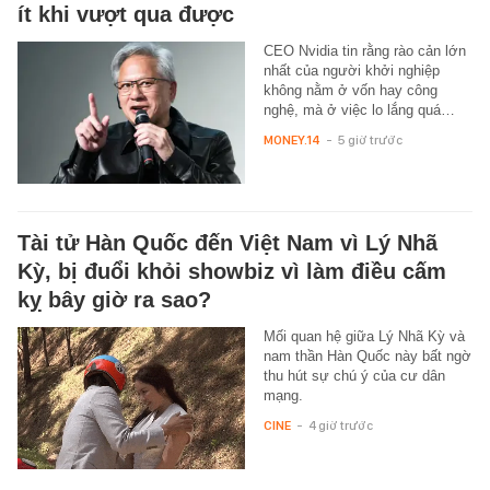
ít khi vượt qua được
CEO Nvidia tin rằng rào cản lớn
nhất của người khởi nghiệp
không nằm ở vốn hay công
nghệ, mà ở việc lo lắng quá…
MONEY.14
-
5 giờ trước
Tài tử Hàn Quốc đến Việt Nam vì Lý Nhã
Kỳ, bị đuổi khỏi showbiz vì làm điều cấm
kỵ bây giờ ra sao?
Mối quan hệ giữa Lý Nhã Kỳ và
nam thần Hàn Quốc này bất ngờ
thu hút sự chú ý của cư dân
mạng.
CINE
-
4 giờ trước