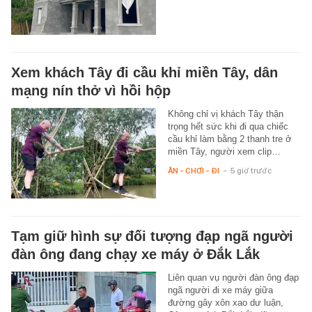
Xem khách Tây đi cầu khỉ miền Tây, dân
mạng nín thở vì hồi hộp
Không chỉ vị khách Tây thận
trọng hết sức khi đi qua chiếc
cầu khỉ làm bằng 2 thanh tre ở
miền Tây, người xem clip…
ĂN - CHƠI - ĐI
-
5 giờ trước
Tạm giữ hình sự đối tượng đạp ngã người
đàn ông đang chạy xe máy ở Đắk Lắk
Liên quan vụ người đàn ông đạp
ngã người đi xe máy giữa
đường gây xôn xao dư luận,