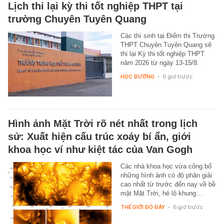
Lịch thi lại kỳ thi tốt nghiệp THPT tại
trường Chuyên Tuyên Quang
Các thí sinh tại Điểm thi Trường
THPT Chuyên Tuyên Quang sẽ
thi lại Kỳ thi tốt nghiệp THPT
năm 2026 từ ngày 13-15/8.
HỌC ĐƯỜNG
-
6 giờ trước
Hình ảnh Mặt Trời rõ nét nhất trong lịch
sử: Xuất hiện cấu trúc xoáy bí ẩn, giới
khoa học ví như kiệt tác của Van Gogh
Các nhà khoa học vừa công bố
những hình ảnh có độ phân giải
cao nhất từ trước đến nay về bề
mặt Mặt Trời, hé lộ khung…
THẾ GIỚI ĐÓ ĐÂY
-
6 giờ trước