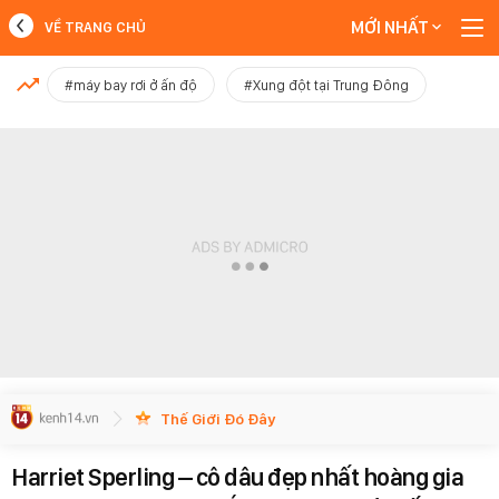
MỚI NHẤT
VỀ TRANG CHỦ
MỚI NHẤT
#máy bay rơi ở ấn độ
#Xung đột tại Trung Đông
Xem thêm
Thế Giới Đó Đây
Harriet Sperling – cô dâu đẹp nhất hoàng gia