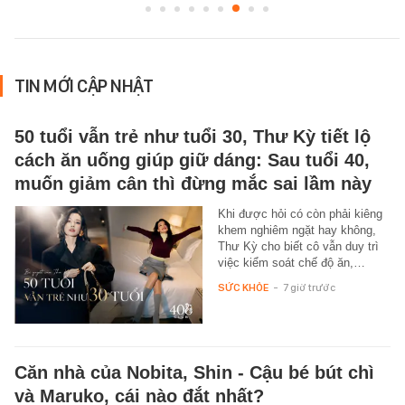
TIN MỚI CẬP NHẬT
50 tuổi vẫn trẻ như tuổi 30, Thư Kỳ tiết lộ
cách ăn uống giúp giữ dáng: Sau tuổi 40,
muốn giảm cân thì đừng mắc sai lầm này
Khi được hỏi có còn phải kiêng
khem nghiêm ngặt hay không,
Thư Kỳ cho biết cô vẫn duy trì
việc kiểm soát chế độ ăn,…
SỨC KHỎE
-
7 giờ trước
Căn nhà của Nobita, Shin - Cậu bé bút chì
và Maruko, cái nào đắt nhất?