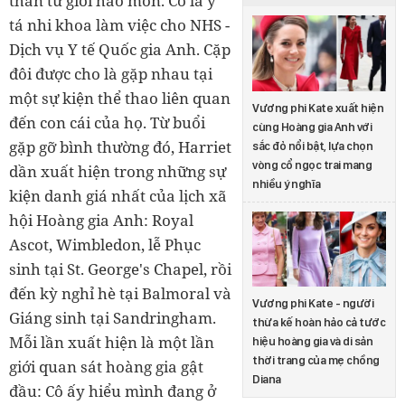
thân từ giới hào môn. Cô là y
tá nhi khoa làm việc cho NHS -
Dịch vụ Y tế Quốc gia Anh. Cặp
đôi được cho là gặp nhau tại
một sự kiện thể thao liên quan
Vương phi Kate xuất hiện
đến con cái của họ. Từ buổi
cùng Hoàng gia Anh với
gặp gỡ bình thường đó, Harriet
sắc đỏ nổi bật, lựa chọn
vòng cổ ngọc trai mang
dần xuất hiện trong những sự
nhiều ý nghĩa
kiện danh giá nhất của lịch xã
hội Hoàng gia Anh: Royal
Ascot, Wimbledon, lễ Phục
sinh tại St. George's Chapel, rồi
đến kỳ nghỉ hè tại Balmoral và
Vương phi Kate - người
Giáng sinh tại Sandringham.
thừa kế hoàn hảo cả tước
Mỗi lần xuất hiện là một lần
hiệu hoàng gia và di sản
thời trang của mẹ chồng
giới quan sát hoàng gia gật
Diana
đầu: Cô ấy hiểu mình đang ở