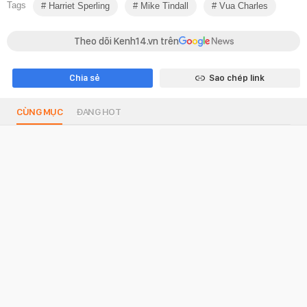
Tags
Harriet Sperling
Mike Tindall
Vua Charles
Theo dõi Kenh14.vn trên
Chia sẻ
Sao chép link
CÙNG MỤC
ĐANG HOT