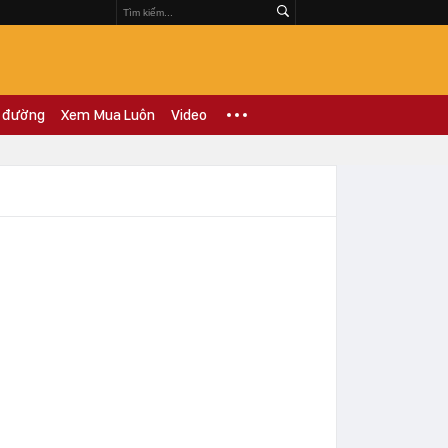
 đường
Xem Mua Luôn
Video