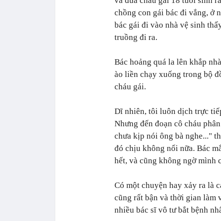
và đứa cháu gái 18 tuổi sinh 
chồng con gái bác đi vắng, ở 
bác gái đi vào nhà vệ sinh thấ
truồng đi ra.
Bác hoảng quá la lên khắp nhà 
ào liền chạy xuống trong bộ đ
cháu gái.
Dĩ nhiên, tôi luôn dịch trực ti
Nhưng đến đoạn cô cháu phân 
chưa kịp nói ông bà nghe..." th
đó chịu không nổi nữa. Bác mắn
hết, và cũng không ngờ mình c
Có một chuyện hay xảy ra là c
cũng rất bận và thời gian làm 
nhiều bác sĩ vô tư bắt bệnh nh