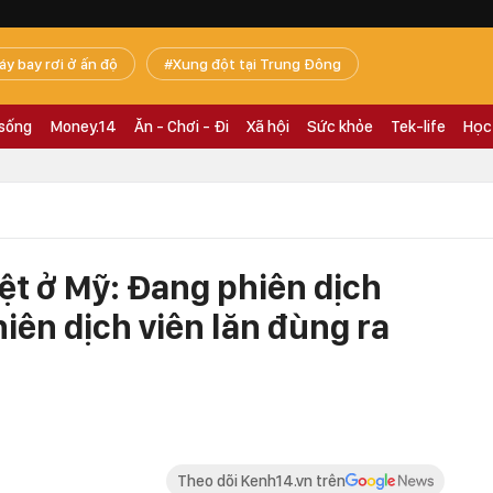
áy bay rơi ở ấn độ
Xung đột tại Trung Đông
 sống
Money.14
Ăn - Chơi - Đi
Xã hội
Sức khỏe
Tek-life
Học
ệt ở Mỹ: Đang phiên dịch
iên dịch viên lăn đùng ra
Theo dõi Kenh14.vn trên