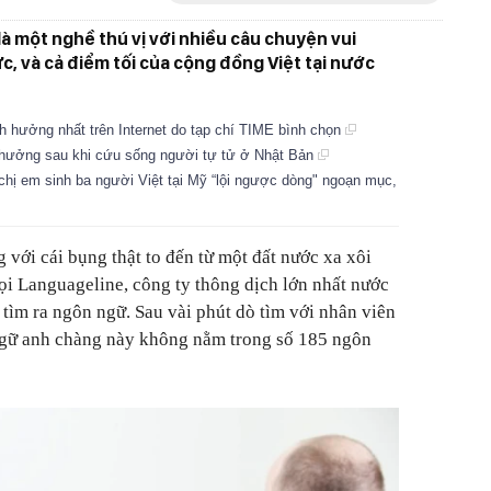
là một nghề thú vị với nhiều câu chuyện vui
, và cả điểm tối của cộng đồng Việt tại nước
nh hưởng nhất trên Internet do tạp chí TIME bình chọn
thưởng sau khi cứu sống người tự tử ở Nhật Bản
chị em sinh ba người Việt tại Mỹ “lội ngược dòng" ngoạn mục,
với cái bụng thật to đến từ một đất nước xa xôi
i Languageline, công ty thông dịch lớn nhất nước
 tìm ra ngôn ngữ. Sau vài phút dò tìm với nhân viên
 ngữ anh chàng này không nằm trong số 185 ngôn