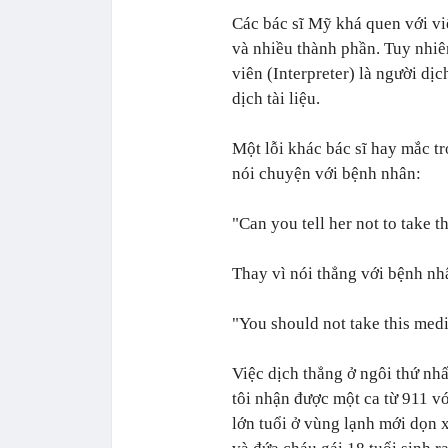
Các bác sĩ Mỹ khá quen với vi
và nhiều thành phần. Tuy nhiê
viên (Interpreter) là người dịc
dịch tài liệu.
Một lỗi khác bác sĩ hay mắc tr
nói chuyện với bệnh nhân:
"Can you tell her not to take t
Thay vì nói thẳng với bệnh nh
"You should not take this med
Việc dịch thẳng ở ngôi thứ nhấ
tôi nhận được một ca từ 911 vớ
lớn tuổi ở vùng lạnh mới dọn 