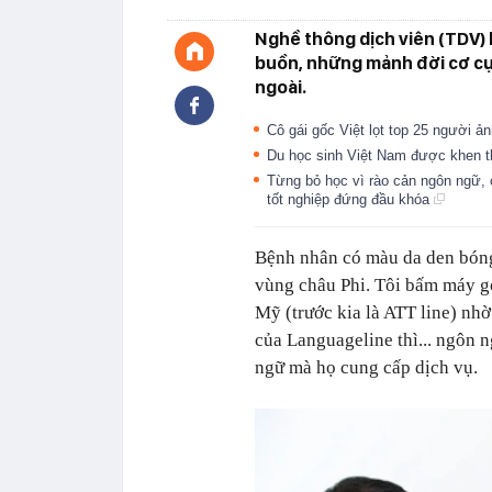
Nghề thông dịch viên (TDV) 
buồn, những mảnh đời cơ cực
ngoài.
Cô gái gốc Việt lọt top 25 người ả
Du học sinh Việt Nam được khen 
Từng bỏ học vì rào cản ngôn ngữ, 
tốt nghiệp đứng đầu khóa
Bệnh nhân có màu da den bóng 
vùng châu Phi. Tôi bấm máy gọ
Mỹ (trước kia là ATT line) nhờ
của Languageline thì... ngôn
ngữ mà họ cung cấp dịch vụ.