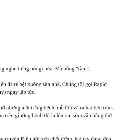
ng nghe tiếng nói gì nữa. Mà bỗng "rầm".
iên đã té bệt xuống sàn nhà. Chúng tôi gọi Rapid
) ngay lập tức.
hở nhưng mặt trắng bệch, mồ hôi vã ra hai bên trán.
m trên giường bệnh thì la lên om sòm vẫn bằng thứ
ng truyện Kiều hồi xưa chết đứng, hai tay đang đeo