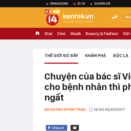
EMAGAZINE
ID.14
SHOWLIVE
m
Star
Ciné
Musik
Beauty & Fashion
Đời
THẾ GIỚI ĐÓ ĐÂY
KHÁM PHÁ
ĐỘC LẠ
Chuyện của bác sĩ Vi
cho bệnh nhân thì ph
ngất
BS HUYNH WYNN TRAN,
19:40 02/07/2017
Chia sẻ