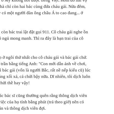
ra ở Mỹ không nói được tiếng Việt. Hôm đó hai vợ
nhà chỉ còn hai bác cùng đứa cháu gái. Nửa đêm,
y có một người đàn ông châu Á to cao đang... ở
còn bác trai lật đật gọi 911. Cô cháu gái nghe ồn
ồ ngủ mong manh. Thì ra đây là bạn trai của cô
ếp ở ngôi thứ nhất cho cô cháu gái và bác gái chứ.
trần bằng tiếng Anh: "Con mới dẫn ảnh về chơi,
ì bác gái (vốn là người Bắc, rất nề nếp kiểu cũ) lúc
g xối xả, cả chửi bậy nữa. Dĩ nhiên, tôi dịch luôn
hửi thề hay vậy!
ác bác sĩ cũng thường quên rằng thông dịch viên
việc của họ tính bằng phút (trả theo giờ) nên có
ân và thông dịch viên đợi.