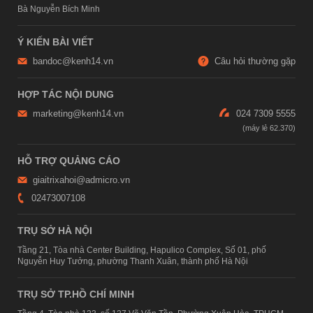
Bà Nguyễn Bích Minh
Ý KIẾN BÀI VIẾT
bandoc@kenh14.vn
Câu hỏi thường gặp
HỢP TÁC NỘI DUNG
marketing@kenh14.vn
024 7309 5555
HỖ TRỢ QUẢNG CÁO
giaitrixahoi@admicro.vn
02473007108
TRỤ SỞ HÀ NỘI
Tầng 21, Tòa nhà Center Building, Hapulico Complex, Số 01, phố
Nguyễn Huy Tưởng, phường Thanh Xuân, thành phố Hà Nội
TRỤ SỞ TP.HỒ CHÍ MINH