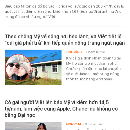
Siêu bão Milton đã đổ bộ vào Florida với sức gió gần 200 km/h, gây lũ
quét và mất điện diện rộng, khiến hơn 1,6 triệu người bị ảnh hưởng,
trong đó có nhiều người Việt.
Theo chồng Mỹ về sống nơi hẻo lánh, vợ Việt tiết lộ
"cái giá phải trả" khi tiếp quản nông trang ngút ngàn
ĐỜI SỐNG
- 2 năm trước
Khi cả gia đình Nhân đoàn tụ tại
Mỹ, họ sống ở một thành phố.
Chưa kịp ổn định, họ lại chuyển
về quê Jason - một vùng nông
thôn thuộc bang Arkansas.
Cô gái người Việt lên báo Mỹ vì kiếm hơn 14,5
tỷ/năm, làm việc cùng Apple, Chanel dù không có
bằng Đại học
MONEY.14
- 3 năm trước