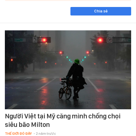
Chia sẻ
Người Việt tại Mỹ căng mình chống chọi
siêu bão Milton
THẾ GIỚI ĐÓ ĐÂY
- 2 năm trước