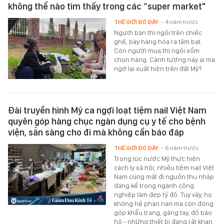
không thể nào tìm thấy trong các “super market"
THẾ GIỚI ĐÓ ĐÂY
- 4 năm trước
Người bán thì ngồi trên chiếc
ghế, bày hàng hóa ra tấm bạt.
Còn người mua thì ngồi xổm
chọn hàng. Cảnh tượng này ai mà
ngờ lại xuất hiện trên đất Mỹ?
Đài truyền hình Mỹ ca ngợi loạt tiệm nail Việt Nam
quyên góp hàng chục ngàn dụng cụ y tế cho bệnh
viện, sẵn sàng cho đi mà không cần báo đáp
THẾ GIỚI ĐÓ ĐÂY
- 6 năm trước
Trong lúc nước Mỹ thực hiện
cách ly xã hội, nhiều tiệm nail Việt
Nam cũng mất đi nguồn thu nhập
đáng kể trong ngành công
nghiệp làm đẹp tỷ đô. Tuy vậy, họ
không hề phàn nàn mà còn đóng
góp khẩu trang, găng tay, đồ bảo
hộ - những thiết bị đang rất khan