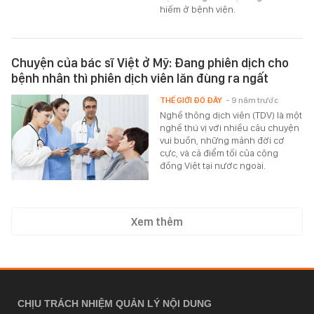
hiếm ở bệnh viện.
Chuyện của bác sĩ Việt ở Mỹ: Đang phiên dịch cho
bệnh nhân thì phiên dịch viên lăn đùng ra ngất
THẾ GIỚI ĐÓ ĐÂY
- 9 năm trước
Nghề thông dịch viên (TDV) là một
nghề thú vị với nhiều câu chuyện
vui buồn, những mảnh đời cơ
cực, và cả điểm tối của cộng
đồng Việt tại nước ngoài.
Xem thêm
CHỊU TRÁCH NHIỆM QUẢN LÝ NỘI DUNG