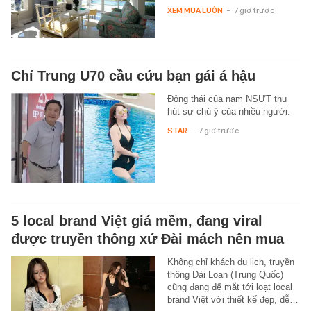
XEM MUA LUÔN
-
7 giờ trước
Chí Trung U70 cầu cứu bạn gái á hậu
Động thái của nam NSƯT thu
hút sự chú ý của nhiều người.
STAR
-
7 giờ trước
5 local brand Việt giá mềm, đang viral
được truyền thông xứ Đài mách nên mua
Không chỉ khách du lịch, truyền
thông Đài Loan (Trung Quốc)
cũng đang để mắt tới loạt local
brand Việt với thiết kế đẹp, dễ…