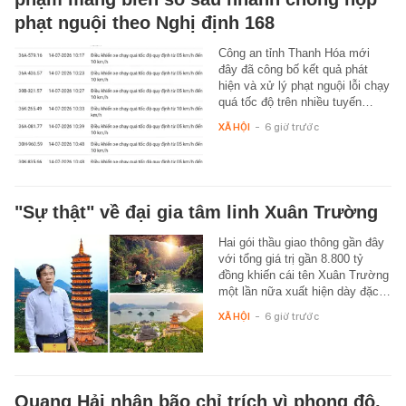
phạt nguội theo Nghị định 168
Công an tỉnh Thanh Hóa mới
đây đã công bố kết quả phát
hiện và xử lý phạt nguội lỗi chạy
quá tốc độ trên nhiều tuyến…
XÃ HỘI
-
6 giờ trước
"Sự thật" về đại gia tâm linh Xuân Trường
Hai gói thầu giao thông gần đây
với tổng giá trị gần 8.800 tỷ
đồng khiến cái tên Xuân Trường
một lần nữa xuất hiện dày đặc…
XÃ HỘI
-
6 giờ trước
Quang Hải nhận bão chỉ trích vì phong độ,