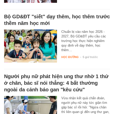
Bộ GD&ĐT "siết" dạy thêm, học thêm trước
thềm năm học mới
Chuẩn bị vào năm học 2026 -
2027, Bộ GD&ĐT yêu cầu các
trường học thực hiện nghiêm
quy định về dạy thêm, học
thêm…
HỌC ĐƯỜNG
-
5 giờ trước
Người phụ nữ phát hiện ung thư nhờ 1 thứ
ở chân, bác sĩ nói thẳng: 4 bất thường
ngoài da cảnh báo gan "kêu cứu"
Vừa nhận kết quả chẩn đoán,
người phụ nữ này tức giận tìm
gặp bác sĩ rồi hỏi: "Ngứa chân
thì liên quan gì đến ung thư gan,