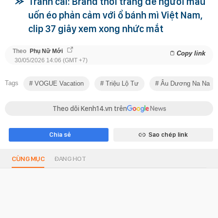
Tranh cãi: Brand thời trang để người mẫu
uốn éo phản cảm với ổ bánh mì Việt Nam,
clip 37 giây xem xong nhức mắt
Theo
Phụ Nữ Mới
Copy link
30/05/2026 14:06 (GMT +7)
Tags
VOGUE Vacation
Triệu Lộ Tư
Âu Dương Na Na
Theo dõi Kenh14.vn trên
Chia sẻ
Sao chép link
CÙNG MỤC
ĐANG HOT