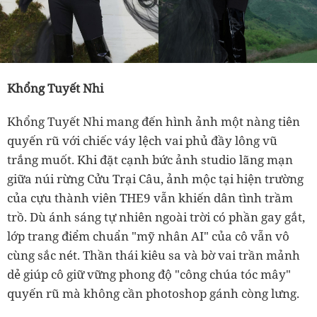
Khổng Tuyết Nhi
Khổng Tuyết Nhi mang đến hình ảnh một nàng tiên
quyến rũ với chiếc váy lệch vai phủ đầy lông vũ
trắng muốt. Khi đặt cạnh bức ảnh studio lãng mạn
giữa núi rừng Cửu Trại Câu, ảnh mộc tại hiện trường
của cựu thành viên THE9 vẫn khiến dân tình trầm
trồ. Dù ánh sáng tự nhiên ngoài trời có phần gay gắt,
lớp trang điểm chuẩn "mỹ nhân AI" của cô vẫn vô
cùng sắc nét. Thần thái kiêu sa và bờ vai trần mảnh
dẻ giúp cô giữ vững phong độ "công chúa tóc mây"
quyến rũ mà không cần photoshop gánh còng lưng.