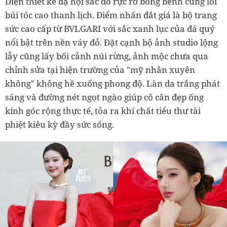
Diện thiết kế dạ hội sắc đỏ rực rỡ bồng bềnh cùng lối
búi tóc cao thanh lịch. Điểm nhấn đắt giá là bộ trang
sức cao cấp từ BVLGARI với sắc xanh lục của đá quý
nổi bật trên nền váy đỏ. Đặt cạnh bộ ảnh studio lộng
lẫy cũng lấy bối cảnh núi rừng, ảnh mộc chưa qua
chỉnh sửa tại hiện trường của "mỹ nhân xuyên
không" không hề xuống phong độ. Làn da trắng phát
sáng và đường nét ngọt ngào giúp cô cân đẹp ống
kính góc rộng thực tế, tỏa ra khí chất tiểu thư tài
phiệt kiêu kỳ đầy sức sống.