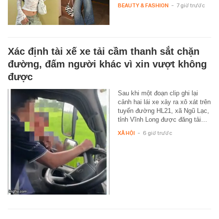
BEAUTY & FASHION
-
7 giờ trước
Xác định tài xế xe tải cầm thanh sắt chặn
đường, đấm người khác vì xin vượt không
được
Sau khi một đoạn clip ghi lại
cảnh hai lái xe xảy ra xô xát trên
tuyến đường HL21, xã Ngũ Lạc,
tỉnh Vĩnh Long được đăng tải…
XÃ HỘI
-
6 giờ trước