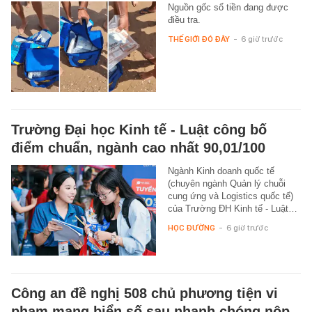
Nguồn gốc số tiền đang được
điều tra.
THẾ GIỚI ĐÓ ĐÂY
-
6 giờ trước
Trường Đại học Kinh tế - Luật công bố
điểm chuẩn, ngành cao nhất 90,01/100
Ngành Kinh doanh quốc tế
(chuyên ngành Quản lý chuỗi
cung ứng và Logistics quốc tế)
của Trường ĐH Kinh tế - Luật…
HỌC ĐƯỜNG
-
6 giờ trước
Công an đề nghị 508 chủ phương tiện vi
phạm mang biển số sau nhanh chóng nộp