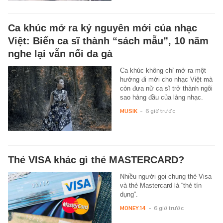
Ca khúc mở ra kỷ nguyên mới của nhạc
Việt: Biến ca sĩ thành “sách mẫu”, 10 năm
nghe lại vẫn nổi da gà
Ca khúc không chỉ mở ra một
hướng đi mới cho nhạc Việt mà
còn đưa nữ ca sĩ trở thành ngôi
sao hàng đầu của làng nhạc.
MUSIK
-
6 giờ trước
Thẻ VISA khác gì thẻ MASTERCARD?
Nhiều người gọi chung thẻ Visa
và thẻ Mastercard là “thẻ tín
dụng”.
MONEY.14
-
6 giờ trước