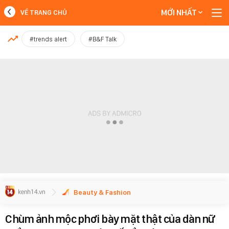
MỚI NHẤT
VỀ TRANG CHỦ
MỚI NHẤT
#trends alert
#B&F Talk
Xem thêm
Beauty & Fashion
Chùm ảnh mộc phơi bày mặt thật của dàn nữ