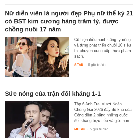
Nữ diễn viên là người đẹp Phụ nữ thế kỷ 21
có BST kim cương hàng trăm tỷ, được
chồng nuôi 17 năm
Cô hiện điều hành công ty riêng
và từng phát triển chuỗi 10 siêu
thị chuyên cung cấp thực phẩm
sạch.
STAR
-
5 giờ trước
Sức nóng của trận đối kháng 1-1
Tập 6 Anh Trai Vượt Ngàn
Chông Gai 2026 đẩy độ khó của
Công diễn 2 bằng những cuộc
đối kháng trực tiếp và giới hạn…
MUSIK
-
5 giờ trước