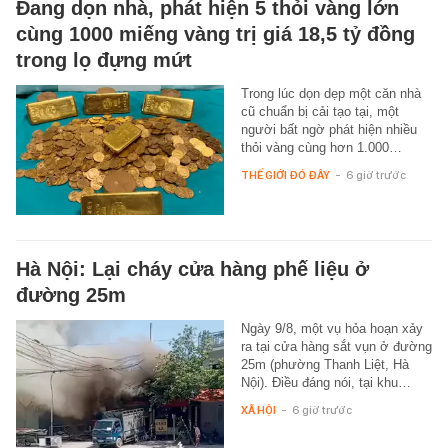
Đang dọn nhà, phát hiện 5 thỏi vàng lớn
cùng 1000 miếng vàng trị giá 18,5 tỷ đồng
trong lọ đựng mứt
Trong lúc dọn dẹp một căn nhà
cũ chuẩn bị cải tạo tại, một
người bất ngờ phát hiện nhiều
thỏi vàng cùng hơn 1.000…
THẾ GIỚI ĐÓ ĐÂY
-
6 giờ trước
Hà Nội: Lại cháy cửa hàng phế liệu ở
đường 25m
Ngày 9/8, một vụ hỏa hoạn xảy
ra tại cửa hàng sắt vụn ở đường
25m (phường Thanh Liệt, Hà
Nội). Điều đáng nói, tại khu…
XÃ HỘI
-
6 giờ trước