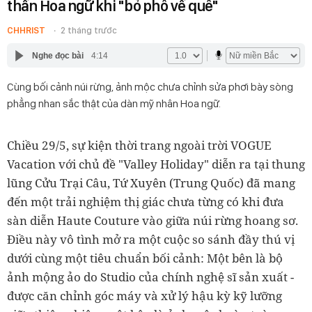
thần Hoa ngữ khi "bỏ phố về quê"
CHHRIST
2 tháng trước
Nghe đọc bài
4:14
Cùng bối cảnh núi rừng, ảnh mộc chưa chỉnh sửa phơi bày sòng
phẳng nhan sắc thật của dàn mỹ nhân Hoa ngữ.
Chiều 29/5, sự kiện thời trang ngoài trời VOGUE
Vacation với chủ đề "Valley Holiday" diễn ra tại thung
lũng Cửu Trại Câu, Tứ Xuyên (Trung Quốc) đã mang
đến một trải nghiệm thị giác chưa từng có khi đưa
sàn diễn Haute Couture vào giữa núi rừng hoang sơ.
Điều này vô tình mở ra một cuộc so sánh đầy thú vị
dưới cùng một tiêu chuẩn bối cảnh: Một bên là bộ
ảnh mộng ảo do Studio của chính nghệ sĩ sản xuất -
được căn chỉnh góc máy và xử lý hậu kỳ kỹ lưỡng