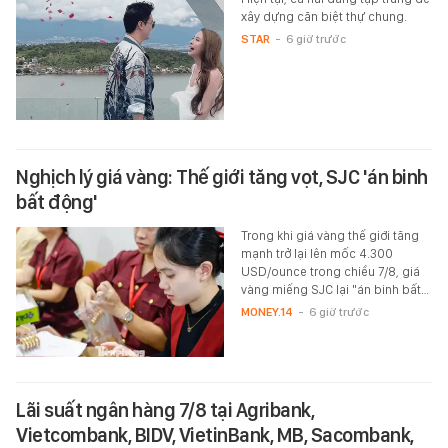
xây dựng căn biệt thự chung.
STAR
-
6 giờ trước
Nghịch lý giá vàng: Thế giới tăng vọt, SJC 'án binh
bất động'
Trong khi giá vàng thế giới tăng
mạnh trở lại lên mốc 4.300
USD/ounce trong chiều 7/8, giá
vàng miếng SJC lại "án binh bất…
MONEY.14
-
6 giờ trước
Lãi suất ngân hàng 7/8 tại Agribank,
Vietcombank, BIDV, VietinBank, MB, Sacombank,