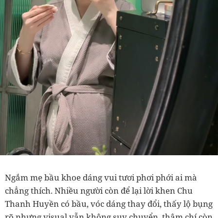
Ngắm mẹ bầu khoe dáng vui tươi phơi phới ai mà
chẳng thích. Nhiều người còn để lại lời khen Chu
Thanh Huyền có bầu, vóc dáng thay đổi, thấy lộ bụng
rõ nhưng visual vẫn không suy chuyển, thậm chí còn