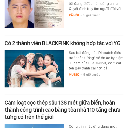
tội đang ở đâu nên công an ra
Quyết định truy tìm người đối với…
XÃ HỘI
-
5 giờ trước
Có 2 thành viên BLACKPINK không hợp tác với YG
Sau bài đăng của Dispatch điều
tra "chân tướng" về ồn ào kỷ niệm
10 năm của BLACKPINK, có 2 cái
tên gây tranh cãi hơn cả.
MUSIK
-
5 giờ trước
Cắm loạt cọc thép sâu 136 mét giữa biển, hoàn
thành công trình cao bằng tòa nhà 110 tầng chưa
từng có trên thế giới
Công trình này ứng dụng một