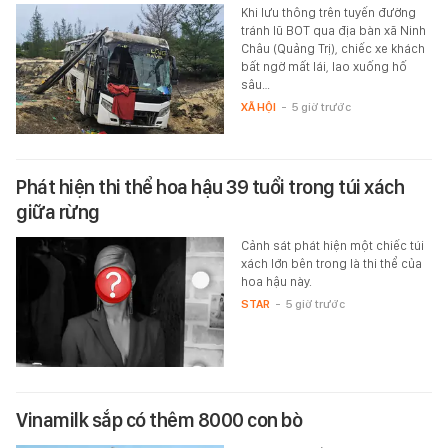
Khi lưu thông trên tuyến đường
tránh lũ BOT qua địa bàn xã Ninh
Châu (Quảng Trị), chiếc xe khách
bất ngờ mất lái, lao xuống hố
sâu…
XÃ HỘI
-
5 giờ trước
Phát hiện thi thể hoa hậu 39 tuổi trong túi xách
giữa rừng
Cảnh sát phát hiện một chiếc túi
xách lớn bên trong là thi thể của
hoa hậu này.
STAR
-
5 giờ trước
Vinamilk sắp có thêm 8000 con bò