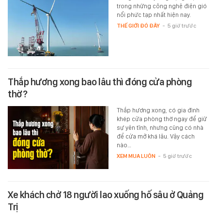
trong những công nghệ điện gió
nổi phức tạp nhất hiện nay.
THẾ GIỚI ĐÓ ĐÂY
-
5 giờ trước
Thắp hương xong bao lâu thì đóng cửa phòng
thờ?
Thắp hương xong, có gia đình
khép cửa phòng thờ ngay để giữ
sự yên tĩnh, nhưng cũng có nhà
để cửa mở khá lâu. Vậy cách
nào…
XEM MUA LUÔN
-
5 giờ trước
Xe khách chở 18 người lao xuống hố sâu ở Quảng
Trị