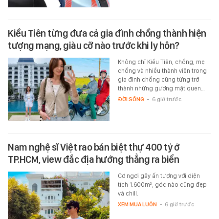
Kiều Tiên từng đưa cả gia đình chồng thành hiện
tượng mạng, giàu cỡ nào trước khi ly hôn?
Không chỉ Kiều Tiên, chồng, mẹ
chồng và nhiều thành viên trong
gia đình chồng cũng từng trở
thành những gương mặt quen…
ĐỜI SỐNG
-
6 giờ trước
Nam nghệ sĩ Việt rao bán biệt thự 400 tỷ ở
TP.HCM, view đắc địa hướng thẳng ra biển
Cơ ngơi gây ấn tượng với diện
tích 1.600m², góc nào cũng đẹp
và chill.
XEM MUA LUÔN
-
6 giờ trước