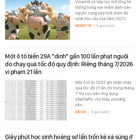
Vinamilk sẽ tiếp tục mở rộng hệ
thống trang trại nhằm đảm bảo
nguồn cung sữa tươi (hiện đã
vượt nhu cầu của năm 2027).
MONEY.14
-
5 giờ trước
Một ô tô biển 29A "dính" gần 100 lần phạt nguội
do chạy quá tốc độ quy định: Riêng tháng 7/2026
vi phạm 21 lần
Một ô tô bị CSGT ghi nhận chạy
quá tốc độ 21 lần chỉ trong tháng
7. Tra cứu trên ứng dụng
VNeTraffic cho thấy, phương
tiện…
XÃ HỘI
-
5 giờ trước
Giây phút học sinh hoảng sợ lẩn trốn kẻ xả súng ở