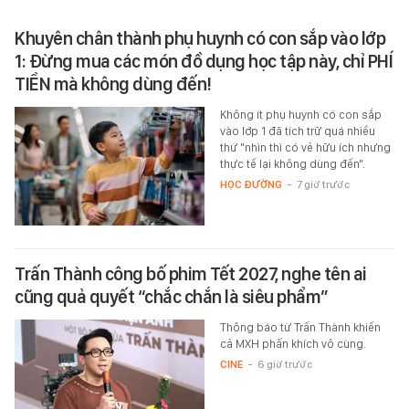
Khuyên chân thành phụ huynh có con sắp vào lớp
1: Đừng mua các món đồ dụng học tập này, chỉ PHÍ
TIỀN mà không dùng đến!
Không ít phụ huynh có con sắp
vào lớp 1 đã tích trữ quá nhiều
thứ "nhìn thì có vẻ hữu ích nhưng
thực tế lại không dùng đến".
HỌC ĐƯỜNG
-
7 giờ trước
Trấn Thành công bố phim Tết 2027, nghe tên ai
cũng quả quyết “chắc chắn là siêu phẩm”
Thông báo từ Trấn Thành khiến
cả MXH phấn khích vô cùng.
CINE
-
6 giờ trước