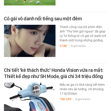
Cô gái vô danh nổi tiếng sau một đêm
Thành công của bộ phim điện
ảnh "Thư tình gửi ngoại" đã giúp
Lý Tư Đồng từ cô gái vô danh trở
thành một trong những gương…
STAR
-
6 giờ trước
Chi tiết 'kẻ thách thức' Honda Vision vừa ra mắt:
Thiết kế đẹp như SH Mode, giá chỉ 34 triệu đồng
Mẫu xe ga có khả năng tiết kiệm
nhiên liệu ấn tượng, chỉ khoảng
1,7 lít/100km.
TEK-LIFE
-
6 giờ trước