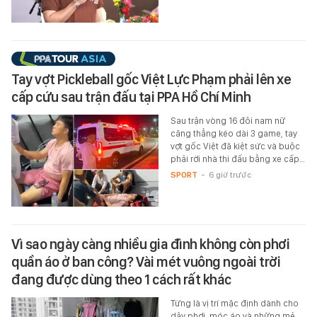
Tay vợt Pickleball gốc Việt Lực Phạm phải lên xe
cấp cứu sau trận đấu tại PPA Hồ Chí Minh
Sau trận vòng 16 đôi nam nữ
căng thẳng kéo dài 3 game, tay
vợt gốc Việt đã kiệt sức và buộc
phải rời nhà thi đấu bằng xe cấp…
SPORT
-
6 giờ trước
Vì sao ngày càng nhiều gia đình không còn phơi
quần áo ở ban công? Vài mét vuông ngoài trời
đang được dùng theo 1 cách rất khác
Từng là vị trí mặc định dành cho
dây phơi, móc áo và những mẻ