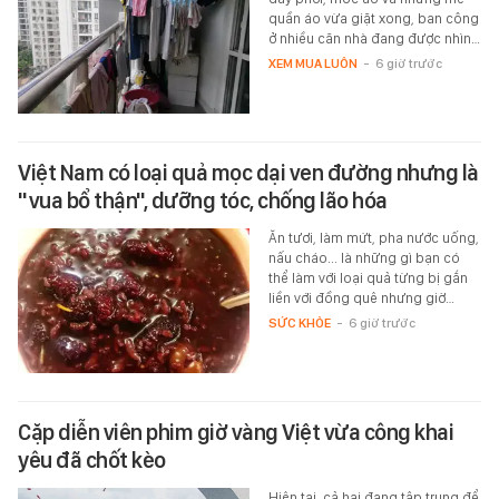
quần áo vừa giặt xong, ban công
ở nhiều căn nhà đang được nhìn…
XEM MUA LUÔN
-
6 giờ trước
Việt Nam có loại quả mọc dại ven đường nhưng là
"vua bổ thận", dưỡng tóc, chống lão hóa
Ăn tươi, làm mứt, pha nước uống,
nấu cháo... là những gì bạn có
thể làm với loại quả từng bị gắn
liền với đồng quê nhưng giờ…
SỨC KHỎE
-
6 giờ trước
Cặp diễn viên phim giờ vàng Việt vừa công khai
yêu đã chốt kèo
Hiện tại, cả hai đang tập trung để