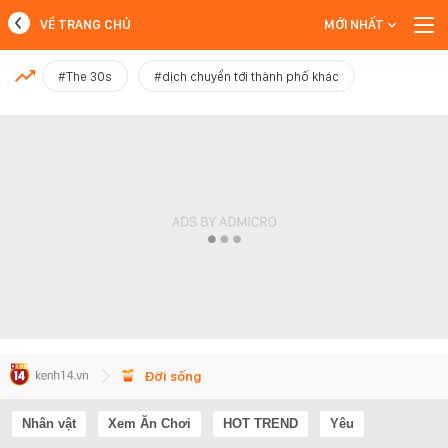
VỀ TRANG CHỦ
MỚI NHẤT
MỚI NHẤT
#The 30s
#dịch chuyển tới thành phố khác
Xem thêm
Đời sống
Nhân vật
Xem Ăn Chơi
HOT TREND
Yêu