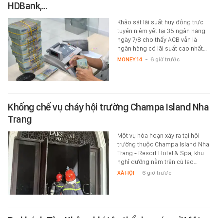
HDBank,...
Khảo sát lãi suất huy động trực
tuyến niêm yết tại 35 ngân hàng
ngày 7/8 cho thấy ACB vẫn là
ngân hàng có lãi suất cao nhất…
MONEY.14
-
6 giờ trước
Khống chế vụ cháy hội trường Champa Island Nha
Trang
Một vụ hỏa hoạn xảy ra tại hội
trường thuộc Champa Island Nha
Trang - Resort Hotel & Spa, khu
nghỉ dưỡng nằm trên cù lao…
XÃ HỘI
-
6 giờ trước