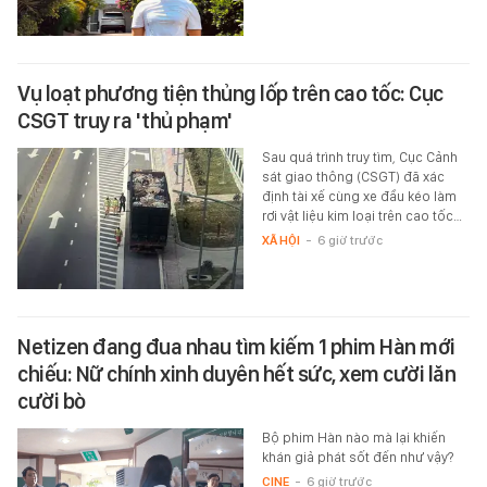
Vụ loạt phương tiện thủng lốp trên cao tốc: Cục
CSGT truy ra 'thủ phạm'
Sau quá trình truy tìm, Cục Cảnh
sát giao thông (CSGT) đã xác
định tài xế cùng xe đầu kéo làm
rơi vật liệu kim loại trên cao tốc…
XÃ HỘI
-
6 giờ trước
Netizen đang đua nhau tìm kiếm 1 phim Hàn mới
chiếu: Nữ chính xinh duyên hết sức, xem cười lăn
cười bò
Bộ phim Hàn nào mà lại khiến
khán giả phát sốt đến như vậy?
CINE
-
6 giờ trước