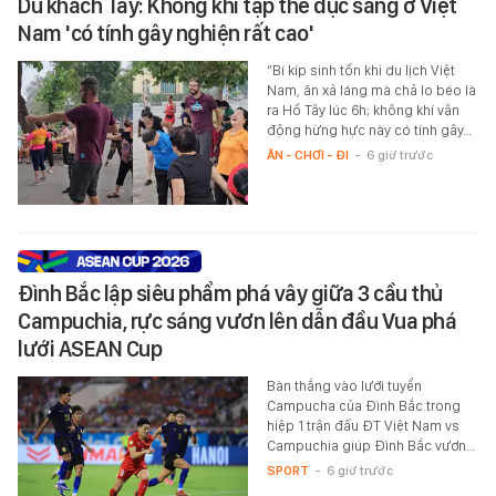
Du khách Tây: Không khí tập thể dục sáng ở Việt
Nam 'có tính gây nghiện rất cao'
“Bí kíp sinh tồn khi du lịch Việt
Nam, ăn xả láng mà chả lo béo là
ra Hồ Tây lúc 6h; không khí vận
động hừng hực này có tính gây…
ĂN - CHƠI - ĐI
-
6 giờ trước
Đình Bắc lập siêu phẩm phá vây giữa 3 cầu thủ
Campuchia, rực sáng vươn lên dẫn đầu Vua phá
lưới ASEAN Cup
Bàn thắng vào lưới tuyển
Campucha của Đình Bắc trong
hiệp 1 trận đấu ĐT Việt Nam vs
Campuchia giúp Đình Bắc vươn…
SPORT
-
6 giờ trước