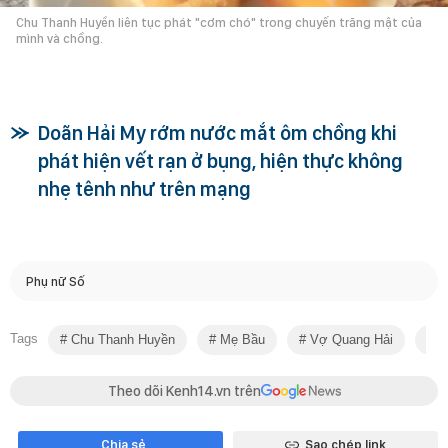
Chu Thanh Huyền liên tục phát "cơm chó" trong chuyến trăng mật của
mình và chồng.
Doãn Hải My rớm nước mắt ôm chồng khi
phát hiện vết rạn ở bụng, hiện thực không
nhẹ tênh như trên mạng
Phụ nữ Số
Tags
Chu Thanh Huyền
Mẹ Bầu
Vợ Quang Hải
K
Theo dõi Kenh14.vn trên
Chia sẻ
Sao chép link