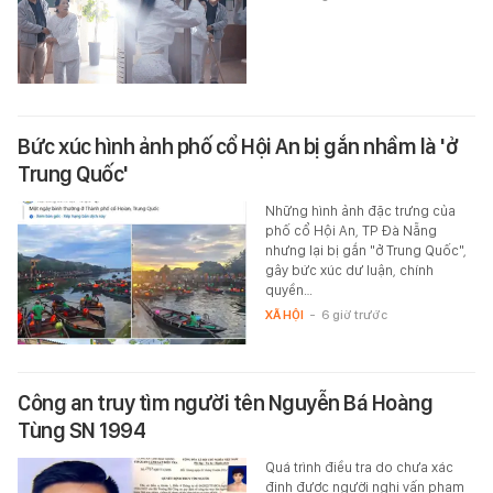
Bức xúc hình ảnh phố cổ Hội An bị gắn nhầm là 'ở
Trung Quốc'
Những hình ảnh đặc trưng của
phố cổ Hội An, TP Đà Nẵng
nhưng lại bị gắn "ở Trung Quốc",
gây bức xúc dư luận, chính
quyền…
XÃ HỘI
-
6 giờ trước
Công an truy tìm người tên Nguyễn Bá Hoàng
Tùng SN 1994
Quá trình điều tra do chưa xác
định được người nghi vấn phạm