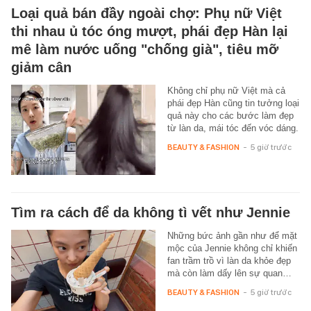
Loại quả bán đầy ngoài chợ: Phụ nữ Việt
thi nhau ủ tóc óng mượt, phái đẹp Hàn lại
mê làm nước uống "chống già", tiêu mỡ
giảm cân
Không chỉ phụ nữ Việt mà cả
phái đẹp Hàn cũng tin tưởng loại
quả này cho các bước làm đẹp
từ làn da, mái tóc đến vóc dáng.
BEAUTY & FASHION
-
5 giờ trước
Tìm ra cách để da không tì vết như Jennie
Những bức ảnh gần như để mặt
mộc của Jennie không chỉ khiến
fan trầm trồ vì làn da khỏe đẹp
mà còn làm dấy lên sự quan…
BEAUTY & FASHION
-
5 giờ trước