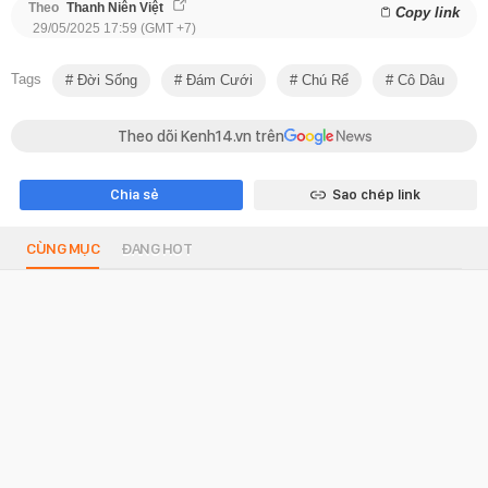
Theo
Thanh Niên Việt
Copy link
29/05/2025 17:59 (GMT +7)
Tags
Đời Sống
Đám Cưới
Chú Rể
Cô Dâu
Theo dõi Kenh14.vn trên
Chia sẻ
Sao chép link
CÙNG MỤC
ĐANG HOT