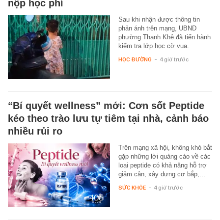
nộp học phí
Sau khi nhận được thông tin
phản ánh trên mạng, UBND
phường Thanh Khê đã tiến hành
kiểm tra lớp học cờ vua.
HỌC ĐƯỜNG
-
4 giờ trước
“Bí quyết wellness” mới: Cơn sốt Peptide
kéo theo trào lưu tự tiêm tại nhà, cảnh báo
nhiều rủi ro
Trên mạng xã hội, không khó bắt
gặp những lời quảng cáo về các
loại peptide có khả năng hỗ trợ
giảm cân, xây dựng cơ bắp,…
SỨC KHỎE
-
4 giờ trước