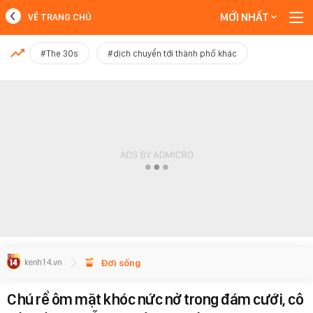
MỚI NHẤT
VỀ TRANG CHỦ
MỚI NHẤT
#The 30s
#dịch chuyển tới thành phố khác
Xem thêm
Đời sống
Chú rể ôm mặt khóc nức nở trong đám cưới, cô