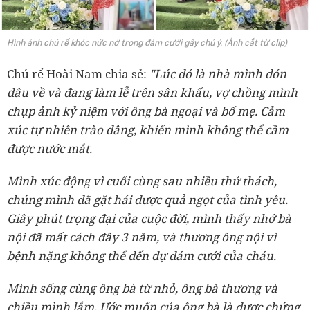
Hình ảnh chú rể khóc nức nở trong đám cưới gây chú ý. (Ảnh cắt từ clip)
Chú rể Hoài Nam chia sẻ:
"Lúc đó là nhà mình đón
dâu về và đang làm lễ trên sân khấu, vợ chồng mình
chụp ảnh kỷ niệm với ông bà ngoại và bố mẹ. Cảm
xúc tự nhiên trào dâng, khiến mình không thể cầm
được nước mắt.
Mình xúc động vì cuối cùng sau nhiều thử thách,
chúng mình đã gặt hái được quả ngọt của tình yêu.
Giây phút trọng đại của cuộc đời, mình thấy nhớ bà
nội đã mất cách đây 3 năm, và thương ông nội vì
bệnh nặng không thể đến dự đám cưới của cháu.
Mình sống cùng ông bà từ nhỏ, ông bà thương và
chiều mình lắm. Ước muốn của ông bà là được chứng