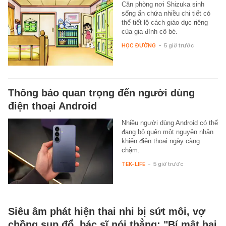
Căn phòng nơi Shizuka sinh
sống ẩn chứa nhiều chi tiết có
thể tiết lộ cách giáo dục riêng
của gia đình cô bé.
HỌC ĐƯỜNG
-
5 giờ trước
Thông báo quan trọng đến người dùng
điện thoại Android
Nhiều người dùng Android có thể
đang bỏ quên một nguyên nhân
khiến điện thoại ngày càng
chậm.
TEK-LIFE
-
5 giờ trước
Siêu âm phát hiện thai nhi bị sứt môi, vợ
chồng sụp đổ, bác sĩ nói thẳng: "Bí mật hai