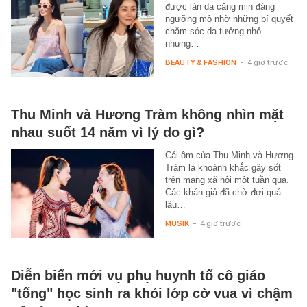
được làn da căng mịn đáng
ngưỡng mộ nhờ những bí quyết
chăm sóc da tưởng nhỏ
nhưng…
BEAUTY & FASHION
-
4 giờ trước
Thu Minh và Hương Tràm không nhìn mặt
nhau suốt 14 năm vì lý do gì?
Cái ôm của Thu Minh và Hương
Tràm là khoảnh khắc gây sốt
trên mạng xã hội một tuần qua.
Các khán giả đã chờ đợi quá
lâu…
MUSIK
-
4 giờ trước
Diễn biến mới vụ phụ huynh tố cô giáo
"tống" học sinh ra khỏi lớp cờ vua vì chậm