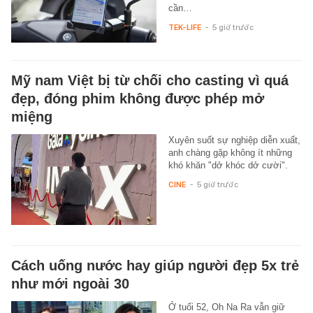
cần…
TEK-LIFE
-
5 giờ trước
Mỹ nam Việt bị từ chối cho casting vì quá
đẹp, đóng phim không được phép mở
miệng
Xuyên suốt sự nghiệp diễn xuất,
anh chàng gặp không ít những
khó khăn "dở khóc dở cười".
CINE
-
5 giờ trước
Cách uống nước hay giúp người đẹp 5x trẻ
như mới ngoài 30
Ở tuổi 52, Oh Na Ra vẫn giữ