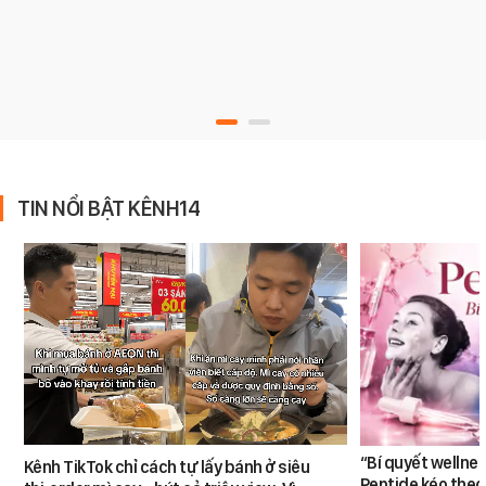
TIN NỔI BẬT KÊNH14
“Bí quyết wellne
Kênh TikTok chỉ cách tự lấy bánh ở siêu
Peptide kéo theo 