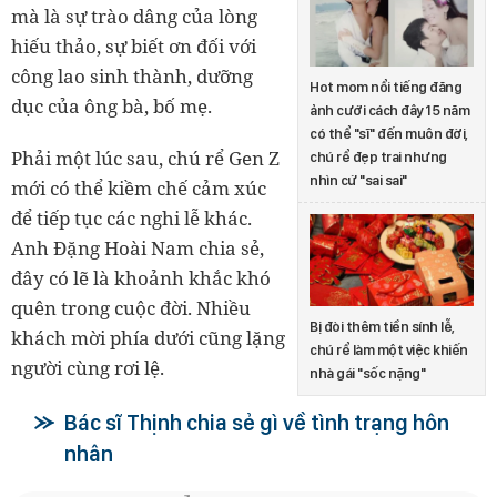
mà là sự trào dâng của lòng
hiếu thảo, sự biết ơn đối với
công lao sinh thành, dưỡng
Hot mom nổi tiếng đăng
dục của ông bà, bố mẹ.
ảnh cưới cách đây 15 năm
có thể "sĩ" đến muôn đời,
Phải một lúc sau, chú rể Gen Z
chú rể đẹp trai nhưng
nhìn cứ "sai sai"
mới có thể kiềm chế cảm xúc
để tiếp tục các nghi lễ khác.
Anh Đặng Hoài Nam chia sẻ,
đây có lẽ là khoảnh khắc khó
quên trong cuộc đời. Nhiều
Bị đòi thêm tiền sính lễ,
khách mời phía dưới cũng lặng
chú rể làm một việc khiến
người cùng rơi lệ.
nhà gái "sốc nặng"
Bác sĩ Thịnh chia sẻ gì về tình trạng hôn
nhân