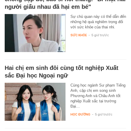
người giấu nhau đã hại em bé"
Sự chủ quan này có thể dẫn đến
những hệ quả nghiêm trọng đối
với sức khỏe của thai nhi.
SỨC KHỎE
-
5 giờ trước
Hai chị em sinh đôi cùng tốt nghiệp Xuất
sắc Đại học Ngoại ngữ
Cùng học ngành Sư phạm Tiếng
Anh, cặp chị em song sinh
Phương Anh và Châu Anh tốt
nghiệp Xuất sắc tại trường
Đại…
HỌC ĐƯỜNG
-
5 giờ trước