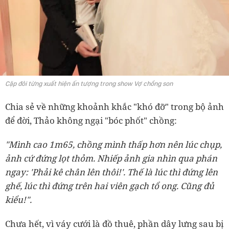
Cặp đôi từng xuất hiện ấn tượng trong show Vợ chồng son
Chia sẻ về những khoảnh khắc "khó đỡ" trong bộ ảnh
để đời, Thảo không ngại "bóc phốt" chồng:
"Mình cao 1m65, chồng mình thấp hơn nên lúc chụp,
ảnh cứ đứng lọt thỏm. Nhiếp ảnh gia nhìn qua phán
ngay: 'Phải kê chân lên thôi!'. Thế là lúc thì đứng lên
ghế, lúc thì đứng trên hai viên gạch tổ ong. Cũng đủ
kiểu!".
Chưa hết, vì váy cưới là đồ thuê, phần dây lưng sau bị