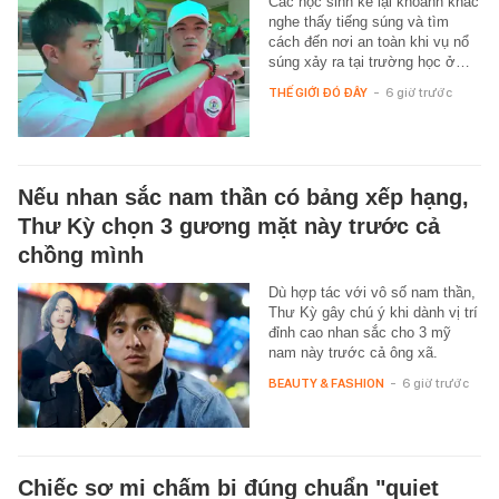
Các học sinh kể lại khoảnh khắc
nghe thấy tiếng súng và tìm
cách đến nơi an toàn khi vụ nổ
súng xảy ra tại trường học ở…
THẾ GIỚI ĐÓ ĐÂY
-
6 giờ trước
Nếu nhan sắc nam thần có bảng xếp hạng,
Thư Kỳ chọn 3 gương mặt này trước cả
chồng mình
Dù hợp tác với vô số nam thần,
Thư Kỳ gây chú ý khi dành vị trí
đỉnh cao nhan sắc cho 3 mỹ
nam này trước cả ông xã.
BEAUTY & FASHION
-
6 giờ trước
Chiếc sơ mi chấm bi đúng chuẩn "quiet