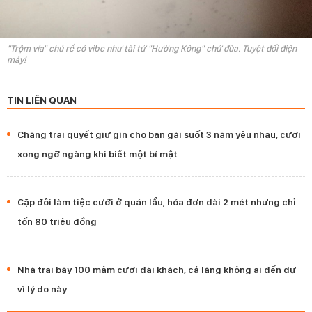
"Trộm vía" chú rể có vibe như tài tử "Hường Kông" chứ đùa. Tuyệt đối điện
máy!
TIN LIÊN QUAN
Chàng trai quyết giữ gìn cho bạn gái suốt 3 năm yêu nhau, cưới
xong ngỡ ngàng khi biết một bí mật
Cặp đôi làm tiệc cưới ở quán lẩu, hóa đơn dài 2 mét nhưng chỉ
tốn 80 triệu đồng
Nhà trai bày 100 mâm cưới đãi khách, cả làng không ai đến dự
vì lý do này