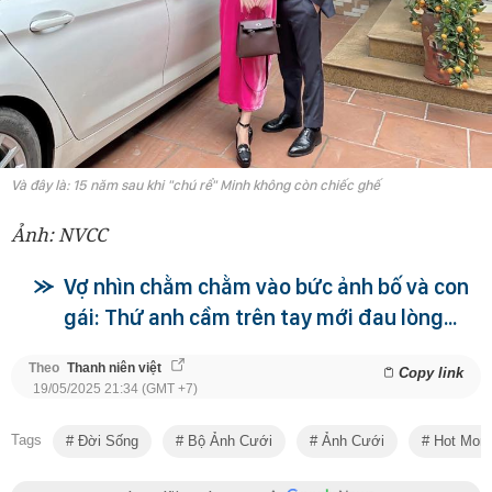
Và đây là: 15 năm sau khi "chú rể" Minh không còn chiếc ghế
Ảnh: NVCC
Vợ nhìn chằm chằm vào bức ảnh bố và con
gái: Thứ anh cầm trên tay mới đau lòng...
Theo
Thanh niên việt
Copy link
19/05/2025 21:34 (GMT +7)
Tags
Đời Sống
Bộ Ảnh Cưới
Ảnh Cưới
Hot Mom