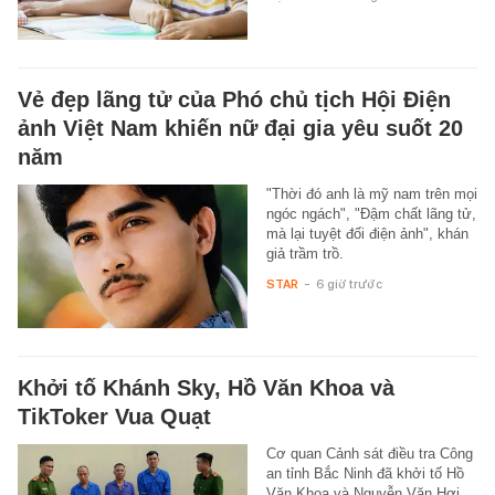
Vẻ đẹp lãng tử của Phó chủ tịch Hội Điện
ảnh Việt Nam khiến nữ đại gia yêu suốt 20
năm
"Thời đó anh là mỹ nam trên mọi
ngóc ngách", "Đậm chất lãng tử,
mà lại tuyệt đối điện ảnh", khán
giả trầm trồ.
STAR
-
6 giờ trước
Khởi tố Khánh Sky, Hồ Văn Khoa và
TikToker Vua Quạt
Cơ quan Cảnh sát điều tra Công
an tỉnh Bắc Ninh đã khởi tố Hồ
Văn Khoa và Nguyễn Văn Hợi