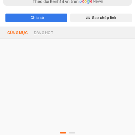
Theo dõi Kenh14.vn trên
Chia sẻ
Sao chép link
CÙNG MỤC
ĐANG HOT