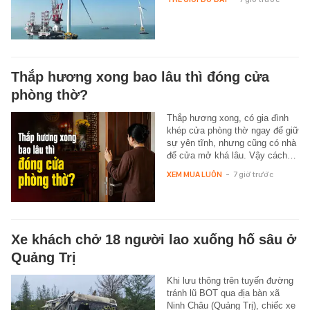
Thắp hương xong bao lâu thì đóng cửa
phòng thờ?
Thắp hương xong, có gia đình
khép cửa phòng thờ ngay để giữ
sự yên tĩnh, nhưng cũng có nhà
để cửa mở khá lâu. Vậy cách…
XEM MUA LUÔN
-
7 giờ trước
Xe khách chở 18 người lao xuống hố sâu ở
Quảng Trị
Khi lưu thông trên tuyến đường
tránh lũ BOT qua địa bàn xã
Ninh Châu (Quảng Trị), chiếc xe