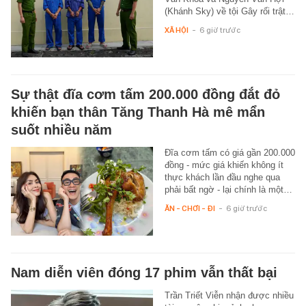
(Khánh Sky) về tội Gây rối trật…
XÃ HỘI
-
6 giờ trước
Sự thật đĩa cơm tấm 200.000 đồng đắt đỏ
khiến bạn thân Tăng Thanh Hà mê mẩn
suốt nhiều năm
Đĩa cơm tấm có giá gần 200.000
đồng - mức giá khiến không ít
thực khách lần đầu nghe qua
phải bất ngờ - lại chính là một…
ĂN - CHƠI - ĐI
-
6 giờ trước
Nam diễn viên đóng 17 phim vẫn thất bại
Trần Triết Viễn nhận được nhiều