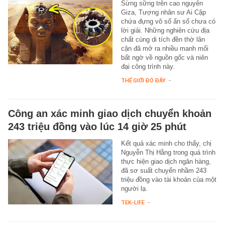
Sừng sững trên cao nguyên
Giza, Tượng nhân sư Ai Cập
chứa đựng vô số ẩn số chưa có
lời giải. Những nghiên cứu địa
chất cùng di tích đền thờ lân
cận đã mở ra nhiều manh mối
bất ngờ về nguồn gốc và niên
đại công trình này.
THẾ GIỚI ĐÓ ĐÂY
-
Công an xác minh giao dịch chuyển khoản
243 triệu đồng vào lúc 14 giờ 25 phút
Kết quả xác minh cho thấy, chị
Nguyễn Thị Hằng trong quá trình
thực hiện giao dịch ngân hàng,
đã sơ suất chuyển nhầm 243
triệu đồng vào tài khoản của một
người lạ.
TEK-LIFE
-