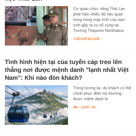
Cơ quan chức năng Thái Lan
phát hiện nhiều dữ liệu quan
trọng trong máy tính của nam
sinh gây ra vụ nổ súng tại
Trường Thepsirin Nonthaburi.
THẾ GIỚI ĐÓ ĐÂY
-
Tình hình hiện tại của tuyến cáp treo lên
thẳng nơi được mệnh danh "lạnh nhất Việt
Nam": Khi nào đón khách?
Trong tương lai, du khách có thể
chinh phục đỉnh núi thường
được mệnh danh là
ĂN - CHƠI - ĐI
-