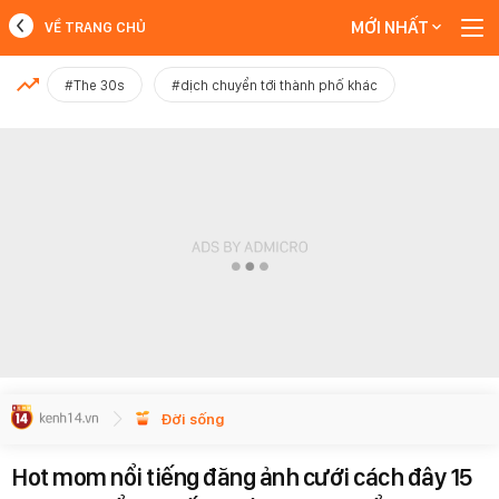
MỚI NHẤT
VỀ TRANG CHỦ
MỚI NHẤT
#The 30s
#dịch chuyển tới thành phố khác
Xem thêm
Đời sống
Hot mom nổi tiếng đăng ảnh cưới cách đây 15