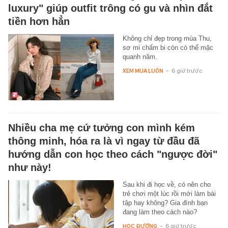
luxury" giúp outfit trông có gu và nhìn đắt
tiền hơn hẳn
Không chỉ đẹp trong mùa Thu,
sơ mi chấm bi còn có thể mặc
quanh năm.
XEM MUA LUÔN
-
6 giờ trước
Nhiều cha mẹ cứ tưởng con mình kém
thông minh, hóa ra là vì ngay từ đầu đã
hướng dẫn con học theo cách "ngược đời"
như này!
Sau khi đi học về, có nên cho
trẻ chơi một lúc rồi mới làm bài
tập hay không? Gia đình bạn
đang làm theo cách nào?
HỌC ĐƯỜNG
-
6 giờ trước