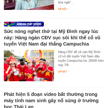
bùa ngải"...
XÃ HỘI
-
Sức nóng nghẹt thở tại Mỹ Đình ngay lúc
này: Hàng ngàn CĐV sục sôi khí thế cổ vũ
tuyển Việt Nam đại thắng Campuchia
Hàng CĐV đổ về sân Mỹ Đình
cổ vũ đội tuyển Việt Nam đấu
tuyển Campuchia lúc 20h00 hôm
nay 7/8.
SPORT
-
Phát hiện 5 đoạn video bất thường trong
máy tính nam sinh gây nổ súng ở trường
học Thái Lan