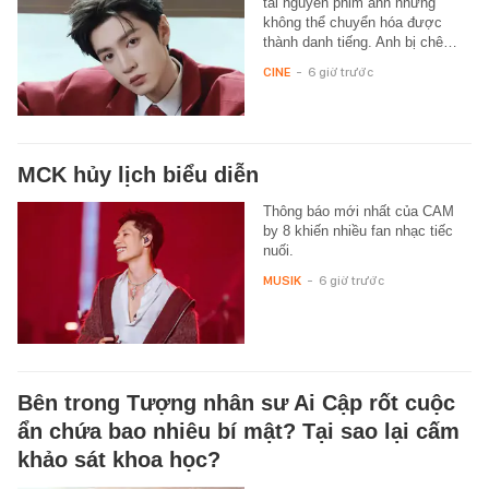
tài nguyên phim ảnh nhưng
không thể chuyển hóa được
thành danh tiếng. Anh bị chê…
CINE
-
6 giờ trước
MCK hủy lịch biểu diễn
Thông báo mới nhất của CAM
by 8 khiến nhiều fan nhạc tiếc
nuối.
MUSIK
-
6 giờ trước
Bên trong Tượng nhân sư Ai Cập rốt cuộc
ẩn chứa bao nhiêu bí mật? Tại sao lại cấm
khảo sát khoa học?