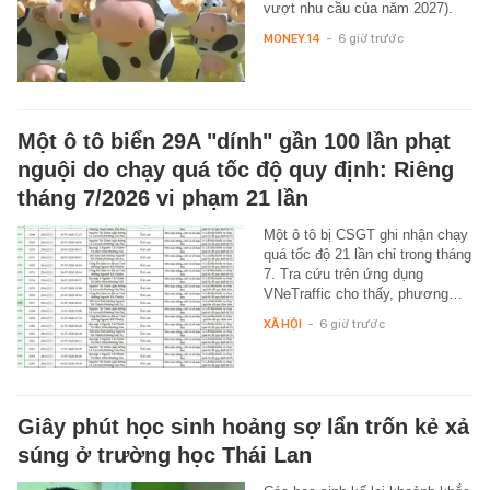
vượt nhu cầu của năm 2027).
MONEY.14
-
6 giờ trước
Một ô tô biển 29A "dính" gần 100 lần phạt
nguội do chạy quá tốc độ quy định: Riêng
tháng 7/2026 vi phạm 21 lần
Một ô tô bị CSGT ghi nhận chạy
quá tốc độ 21 lần chỉ trong tháng
7. Tra cứu trên ứng dụng
VNeTraffic cho thấy, phương…
XÃ HỘI
-
6 giờ trước
Giây phút học sinh hoảng sợ lẩn trốn kẻ xả
súng ở trường học Thái Lan