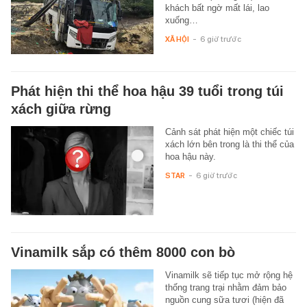
khách bất ngờ mất lái, lao
xuống…
XÃ HỘI
-
6 giờ trước
Phát hiện thi thể hoa hậu 39 tuổi trong túi
xách giữa rừng
Cảnh sát phát hiện một chiếc túi
xách lớn bên trong là thi thể của
hoa hậu này.
STAR
-
6 giờ trước
Vinamilk sắp có thêm 8000 con bò
Vinamilk sẽ tiếp tục mở rộng hệ
thống trang trại nhằm đảm bảo
nguồn cung sữa tươi (hiện đã