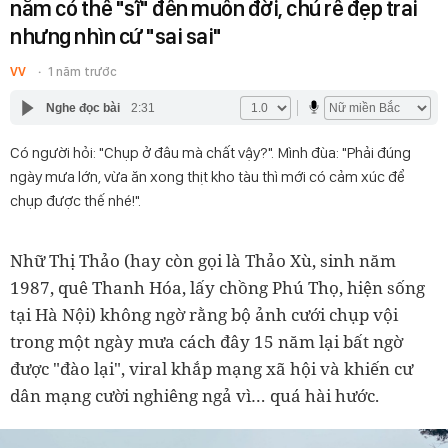
năm có thể "sĩ" đến muôn đời, chú rể đẹp trai
nhưng nhìn cứ "sai sai"
VV
1 năm trước
Nghe đọc bài
2:31
Có người hỏi: "Chụp ở đâu mà chất vậy?". Mình đùa: "Phải đúng
ngày mưa lớn, vừa ăn xong thịt kho tàu thì mới có cảm xúc để
chụp được thế nhé!".
Nhữ Thị Thảo (hay còn gọi là Thảo Xù, sinh năm
1987, quê Thanh Hóa, lấy chồng Phú Thọ, hiện sống
tại Hà Nội) không ngờ rằng bộ ảnh cưới chụp vội
trong một ngày mưa cách đây 15 năm lại bất ngờ
được "đào lại", viral khắp mạng xã hội và khiến cư
dân mạng cười nghiêng ngả vì… quá hài hước.