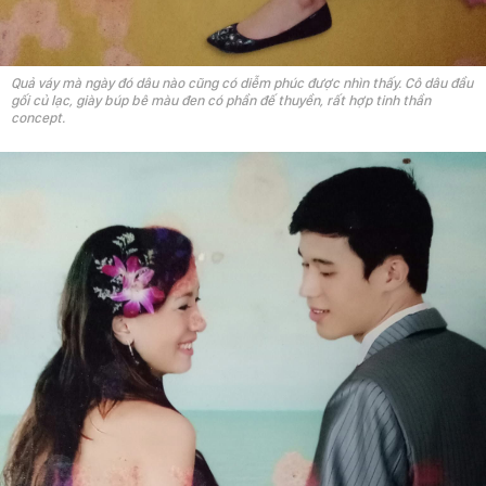
Quả váy mà ngày đó dâu nào cũng có diễm phúc được nhìn thấy. Cô dâu đầu
gối củ lạc, giày búp bê màu đen có phần đế thuyền, rất hợp tinh thần
concept.