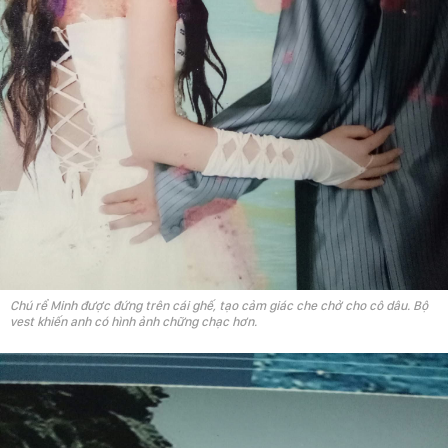
Chú rể Minh được đứng trên cái ghế, tạo cảm giác che chở cho cô dâu. Bộ
vest khiến anh có hình ảnh chững chạc hơn.