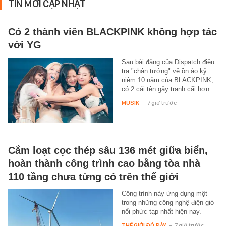
TIN MỚI CẬP NHẬT
Có 2 thành viên BLACKPINK không hợp tác
với YG
Sau bài đăng của Dispatch điều
tra "chân tướng" về ồn ào kỷ
niệm 10 năm của BLACKPINK,
có 2 cái tên gây tranh cãi hơn…
MUSIK
-
7 giờ trước
Cắm loạt cọc thép sâu 136 mét giữa biển,
hoàn thành công trình cao bằng tòa nhà
110 tầng chưa từng có trên thế giới
Công trình này ứng dụng một
trong những công nghệ điện gió
nổi phức tạp nhất hiện nay.
THẾ GIỚI ĐÓ ĐÂY
-
7 giờ trước