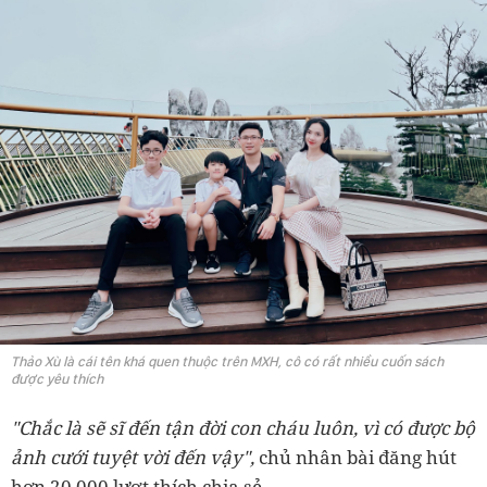
Thảo Xù là cái tên khá quen thuộc trên MXH, cô có rất nhiều cuốn sách
được yêu thích
"Chắc là sẽ sĩ đến tận đời con cháu luôn, vì có được bộ
ảnh cưới tuyệt vời đến vậy",
chủ nhân bài đăng hút
hơn 20.000 lượt thích chia sẻ.