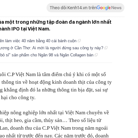
Theo dõi Kenh14.vn trên
của một trong những tập đoàn đa ngành lớn nhất
hành IPO tại Việt Nam.
n viên làm việc 40 năm bằng 40 cái bánh cuộn
ương ở Cần Thơ: Ai mới là người đứng sau công ty này?
 "bỏ sỉ" sản phẩm cho Ngân 98 và Ngân Collagen bán
ôi C.P Việt Nam là tâm điểm chú ý khi có một số
 thông tin về hoạt động kinh doanh thịt của công ty
ng khẳng định đó la những thông tin bịa đặt, sai sự
 hại cho công ty.
hiệp nông nghiệp lớn nhất tại Việt Nam chuyên về
, thịt heo, gia cầm, thủy sản… Theo số liệu từ
 Lan, doanh thu của C.P Việt Nam trong năm ngoái
ao nhất từ trước đến nay. Các năm trước đó, doanh