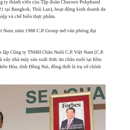
ông ty thành viên của Tập đoàn Charoen Pokphand
21 tại Bangkok, Thái Lan), hoạt động kinh doanh đa
iệp và chế biến thực phẩm.
ệt Nam, năm 1988 C.P. Group mở văn phòng đại
 lập Công ty TNHH Chăn Nuôi C.P. Việt Nam (C.P.
à xây nhà máy sản xuất thức ăn chăn nuôi tại Khu
iên Hòa, tỉnh Đồng Nai, đồng thời là trụ sở chính