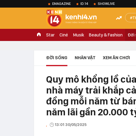
EMAGAZINE
ID.14
SHOWLIVE
T
Star
Ciné
Musik
Beauty & Fashion
Đời
ĐỜI SỐNG
NHÂN VẬT
XEM ĂN CHƠI
Quy mô khổng lồ của 
nhà máy trải khắp cả
đồng mỗi năm từ bán
năm lãi gần 20.000 t
,
13:01 30/05/2025