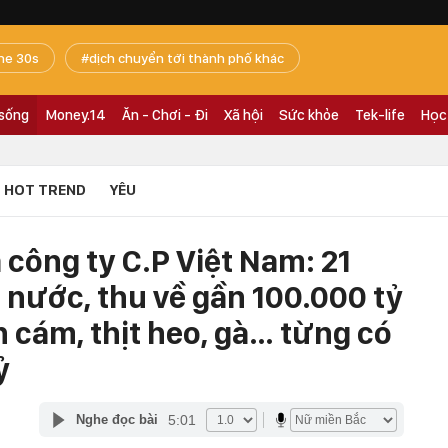
he 30s
dịch chuyển tới thành phố khác
 sống
Money.14
Ăn - Chơi - Đi
Xã hội
Sức khỏe
Tek-life
Học
HOT TREND
YÊU
công ty C.P Việt Nam: 21
 nước, thu về gần 100.000 tỷ
 cám, thịt heo, gà… từng có
ỷ
5:01
Nghe đọc bài