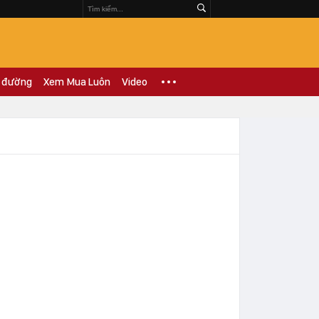
 đường
Xem Mua Luôn
Video