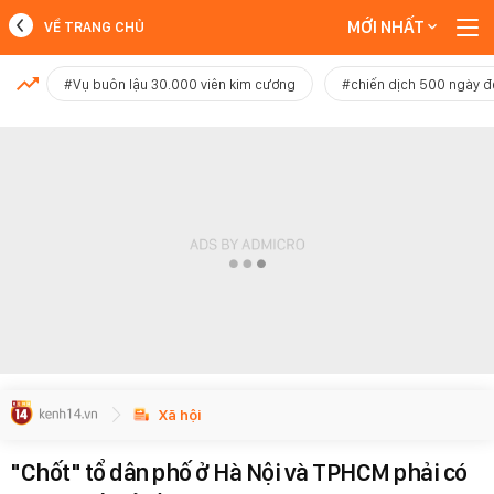
MỚI NHẤT
VỀ TRANG CHỦ
MỚI NHẤT
#Vụ buôn lậu 30.000 viên kim cương
#chiến dịch 500 ngày 
Xem thêm
Xã hội
"Chốt" tổ dân phố ở Hà Nội và TPHCM phải có