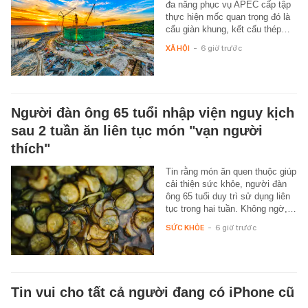
đa năng phục vụ APEC cấp tập
thực hiện mốc quan trọng đó là
cẩu giàn khung, kết cấu thép…
XÃ HỘI
-
6 giờ trước
Người đàn ông 65 tuổi nhập viện nguy kịch
sau 2 tuần ăn liên tục món "vạn người
thích"
Tin rằng món ăn quen thuộc giúp
cải thiện sức khỏe, người đàn
ông 65 tuổi duy trì sử dụng liên
tục trong hai tuần. Không ngờ,…
SỨC KHỎE
-
6 giờ trước
Tin vui cho tất cả người đang có iPhone cũ