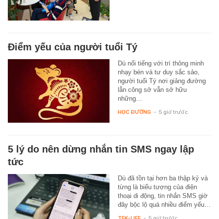
Điểm yếu của người tuổi Tý
Dù nổi tiếng với trí thông minh
nhạy bén và tư duy sắc sảo,
người tuổi Tý nơi giảng đường
lẫn công sở vẫn sở hữu
những…
HỌC ĐƯỜNG
-
5 giờ trước
5 lý do nên dừng nhắn tin SMS ngay lập
tức
Dù đã tồn tại hơn ba thập kỷ và
từng là biểu tượng của điện
thoại di động, tin nhắn SMS giờ
đây bộc lộ quá nhiều điểm yếu…
TEK-LIFE
-
5 giờ trước