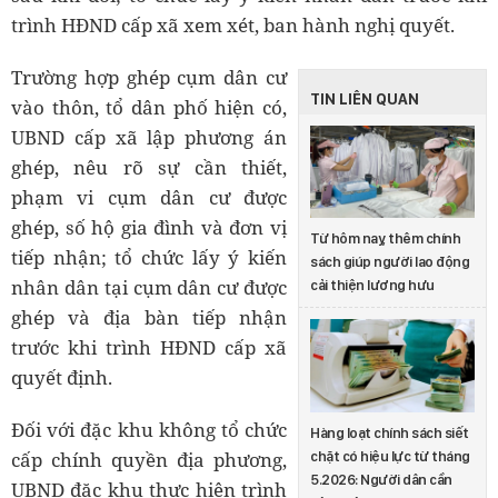
trình HĐND cấp xã xem xét, ban hành nghị quyết.
Trường hợp ghép cụm dân cư
TIN LIÊN QUAN
vào thôn, tổ dân phố hiện có,
UBND cấp xã lập phương án
ghép, nêu rõ sự cần thiết,
phạm vi cụm dân cư được
ghép, số hộ gia đình và đơn vị
Từ hôm nay, thêm chính
tiếp nhận; tổ chức lấy ý kiến
sách giúp người lao động
nhân dân tại cụm dân cư được
cải thiện lương hưu
ghép và địa bàn tiếp nhận
trước khi trình HĐND cấp xã
quyết định.
Đối với đặc khu không tổ chức
Hàng loạt chính sách siết
cấp chính quyền địa phương,
chặt có hiệu lực từ tháng
5.2026: Người dân cần
UBND đặc khu thực hiện trình