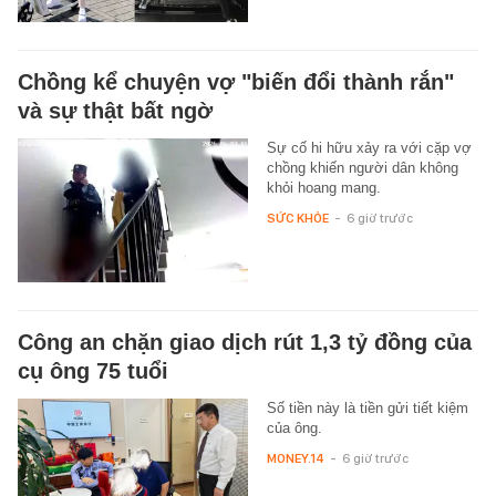
Chồng kể chuyện vợ "biến đổi thành rắn"
và sự thật bất ngờ
Sự cố hi hữu xảy ra với cặp vợ
chồng khiến người dân không
khỏi hoang mang.
SỨC KHỎE
-
6 giờ trước
Công an chặn giao dịch rút 1,3 tỷ đồng của
cụ ông 75 tuổi
Số tiền này là tiền gửi tiết kiệm
của ông.
MONEY.14
-
6 giờ trước