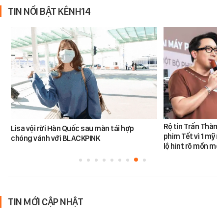
TIN NỔI BẬT KÊNH14
Rộ tin Trấn Thàn
Lisa vội rời Hàn Quốc sau màn tái hợp
phim Tết vì 1 mỹ 
chóng vánh với BLACKPINK
lộ hint rõ mồn mộ
TIN MỚI CẬP NHẬT