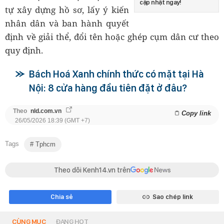
cập nhật ngay!
tự xây dựng hồ sơ, lấy ý kiến
nhân dân và ban hành quyết
định về giải thể, đổi tên hoặc ghép cụm dân cư theo
quy định.
Bách Hoá Xanh chính thức có mặt tại Hà
Nội: 8 cửa hàng đầu tiên đặt ở đâu?
Theo
nld.com.vn
Copy link
26/05/2026 18:39 (GMT +7)
Tags
Tphcm
Theo dõi Kenh14.vn trên
Chia sẻ
Sao chép link
CÙNG MỤC
ĐANG HOT