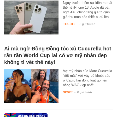
Ngay trước thềm sự kiện ra mắt
thế hệ iPhone 18, Apple đã bất
ngờ điều chỉnh tăng giá trị định
giá thu mua các thiết bị cũ lên…
TEK-LIFE
-
6 giờ trước
Ai mà ngờ Đồng Đồng tóc xù Cucurella hot
rần rần World Cup lại có vợ mỹ nhân đẹp
không tì vết thế này!
Vợ mỹ nhân của Marc Cucurella
"đốt mắt" với váy cổ khoét sâu
ở Capri, fan đồng loạt gọi tên
nàng WAG đẹp nhất.
SPORT
-
6 giờ trước