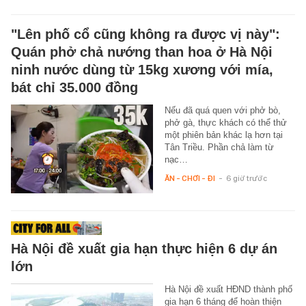
"Lên phố cổ cũng không ra được vị này":
Quán phở chả nướng than hoa ở Hà Nội
ninh nước dùng từ 15kg xương với mía,
bát chỉ 35.000 đồng
Nếu đã quá quen với phở bò,
phở gà, thực khách có thể thử
một phiên bản khác lạ hơn tại
Tân Triều. Phần chả làm từ
nạc…
ĂN - CHƠI - ĐI
-
6 giờ trước
Hà Nội đề xuất gia hạn thực hiện 6 dự án
lớn
Hà Nội đề xuất HĐND thành phố
gia hạn 6 tháng để hoàn thiện