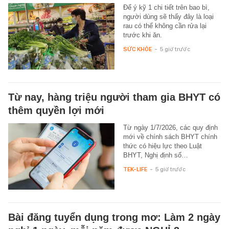
Để ý kỹ 1 chi tiết trên bao bì,
người dùng sẽ thấy đây là loại
rau có thể không cần rửa lại
trước khi ăn.
SỨC KHỎE
-
5 giờ trước
Từ nay, hàng triệu người tham gia BHYT có
thêm quyền lợi mới
Từ ngày 1/7/2026, các quy định
mới về chính sách BHYT chính
thức có hiệu lực theo Luật
BHYT, Nghị định số…
TEK-LIFE
-
5 giờ trước
Bài đăng tuyển dụng trong mơ: Làm 2 ngày