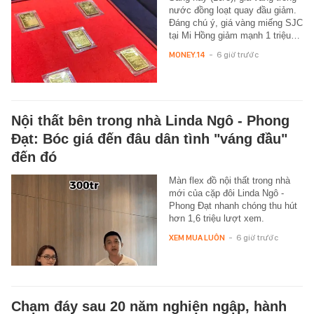
nước đồng loạt quay đầu giảm.
Đáng chú ý, giá vàng miếng SJC
tại Mi Hồng giảm mạnh 1 triệu…
MONEY.14
-
6 giờ trước
Nội thất bên trong nhà Linda Ngô - Phong
Đạt: Bóc giá đến đâu dân tình "váng đầu"
đến đó
Màn flex đồ nội thất trong nhà
mới của cặp đôi Linda Ngô -
Phong Đạt nhanh chóng thu hút
hơn 1,6 triệu lượt xem.
XEM MUA LUÔN
-
6 giờ trước
Chạm đáy sau 20 năm nghiện ngập, hành