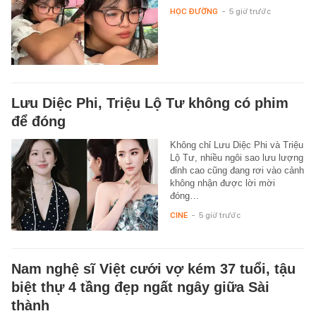
HỌC ĐƯỜNG
-
5 giờ trước
Lưu Diệc Phi, Triệu Lộ Tư không có phim
để đóng
Không chỉ Lưu Diệc Phi và Triệu
Lộ Tư, nhiều ngôi sao lưu lượng
đỉnh cao cũng đang rơi vào cảnh
không nhận được lời mời
đóng…
CINE
-
5 giờ trước
Nam nghệ sĩ Việt cưới vợ kém 37 tuổi, tậu
biệt thự 4 tầng đẹp ngất ngây giữa Sài
thành