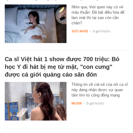
Nhìn qua, thói quen này có vẻ
mâu thuẫn: Đã bật điều hòa để
làm mát thì tại sao còn cần
chăn?
SỨC KHỎE
-
5 giờ trước
Ca sĩ Việt hát 1 show được 700 triệu: Bỏ
học Y đi hát bị mẹ từ mặt, "con cưng"
được cả giới quảng cáo săn đón
Thông tin về cát-xê của nữ ca sĩ
này đang nhận được sự quan
tâm lớn từ cộng đồng mạng.
MUSIK
-
5 giờ trước