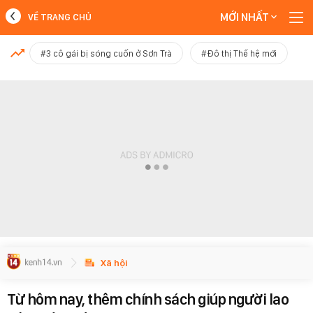
MỚI NHẤT
VỀ TRANG CHỦ
MỚI NHẤT
#3 cô gái bị sóng cuốn ở Sơn Trà
#Đô thị Thế hệ mới
Xem thêm
Xã hội
Từ hôm nay, thêm chính sách giúp người lao