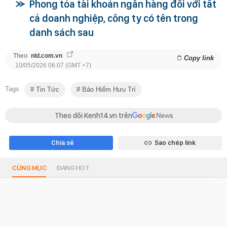
Phong tỏa tài khoản ngân hàng đối với tất
cả doanh nghiệp, công ty có tên trong
danh sách sau
Theo
nld.com.vn
Copy link
10/05/2026 06:07 (GMT +7)
Tags
Tin Tức
Bảo Hiểm Hưu Trí
Theo dõi Kenh14.vn trên
Chia sẻ
Sao chép link
CÙNG MỤC
ĐANG HOT