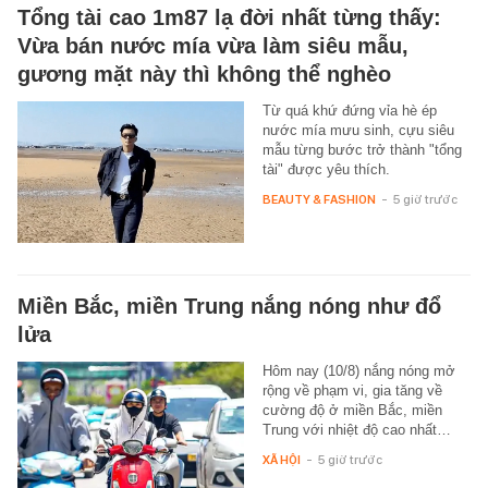
Tổng tài cao 1m87 lạ đời nhất từng thấy:
Vừa bán nước mía vừa làm siêu mẫu,
gương mặt này thì không thể nghèo
Từ quá khứ đứng vỉa hè ép
nước mía mưu sinh, cựu siêu
mẫu từng bước trở thành "tổng
tài" được yêu thích.
BEAUTY & FASHION
-
5 giờ trước
Miền Bắc, miền Trung nắng nóng như đổ
lửa
Hôm nay (10/8) nắng nóng mở
rộng về phạm vi, gia tăng về
cường độ ở miền Bắc, miền
Trung với nhiệt độ cao nhất…
XÃ HỘI
-
5 giờ trước