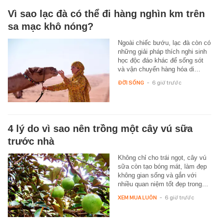
Vì sao lạc đà có thể đi hàng nghìn km trên
sa mạc khô nóng?
Ngoài chiếc bướu, lạc đà còn có
những giải pháp thích nghi sinh
học độc đáo khác để sống sót
và vận chuyển hàng hóa di…
ĐỜI SỐNG
-
6 giờ trước
4 lý do vì sao nên trồng một cây vú sữa
trước nhà
Không chỉ cho trái ngọt, cây vú
sữa còn tạo bóng mát, làm đẹp
không gian sống và gắn với
nhiều quan niệm tốt đẹp trong…
XEM MUA LUÔN
-
6 giờ trước