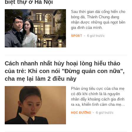
biệt thự ở Hà Nội
Sau thời gian dài cống hiến cho
bóng đá, Thành Chung đang
nhận được những quả ngọt bên
gia đình của mình.
SPORT
-
6 giờ trước
Cách nhanh nhất hủy hoại lòng hiếu thảo
của trẻ: Khi con nói "Đừng quản con nữa",
cha mẹ lại làm 2 điều này
Phản ứng tiêu cực của cha mẹ
có đôi khi chính là là nguyên
nhân đẩy khoảng cách gia đình
ra xa, khiến tình cảm cha mẹ…
HỌC ĐƯỜNG
-
6 giờ trước