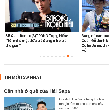
35 Questions x (S)TRONG Trọng Hiếu:
Bùng nổ cảm xúc:
“Tôi chỉ là một đứa trẻ đang ở trọ trên
Quân Đỗ đánh bạ
thế gian”
Collin Johns để 
Hồ…
TIN MỚI CẬP NHẬT
Căn nhà ở quê của Hải Sapa
Gia đình Hải Sapa từng tổ chức
tân gia rầm rộ cho căn nhà này
vào năm 2023.