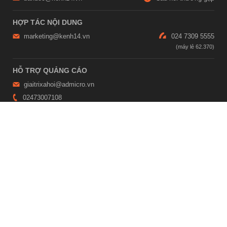
HỢP TÁC NỘI DUNG
marketing@kenh14.vn
024 7309 5555
HỖ TRỢ QUẢNG CÁO
giaitrixahoi@admicro.vn
02473007108
TRỤ SỞ HÀ NỘI
Tầng 21, Tòa nhà Center Building, Hapulico Complex, Số 01, phố
Nguyễn Huy Tưởng, phường Thanh Xuân, thành phố Hà Nội
TRỤ SỞ TP.HỒ CHÍ MINH
Tầng 4, Tòa nhà 123, số 127 Võ Văn Tần, Phường Xuân Hòa, TPHCM
Giấy phép thiết lập trang thông tin điện tử tổng hợp trên mạng số
2215/GP-TTĐT do Sở Thông tin và Truyền thông Hà Nội cấp ngày 10
tháng 4 năm 2019