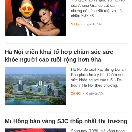
Trong 1 thập kỷ qua, sự nghiệp
của Ariana Grande cất cánh
nhưng cô cũng đối mặt với rất
nhiều biến cố.
STAR
-
6 giờ trước
Hà Nội triển khai tổ hợp chăm sóc sức
khỏe người cao tuổi rộng hơn 9ha
Hà Nội đề xuất xây dựng Dự án
Khu phức hợp y tế - Chăm sóc
sức khỏe người cao tuổi - Đại
học Y Hà Nội theo phương…
XÃ HỘI
-
6 giờ trước
Mi Hồng bán vàng SJC thấp nhất thị trường
Sáng nay (10/8), giá vàng trong