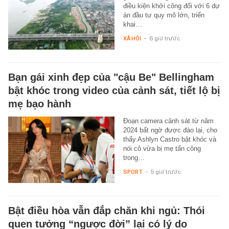
điều kiện khởi công đối với 6 dự
án đầu tư quy mô lớn, triển
khai…
XÃ HỘI
-
6 giờ trước
Bạn gái xinh đẹp của "cậu Be" Bellingham
bật khóc trong video của cảnh sát, tiết lộ bị
mẹ bạo hành
Đoạn camera cảnh sát từ năm
2024 bất ngờ được đào lại, cho
thấy Ashlyn Castro bật khóc và
nói cô vừa bị mẹ tấn công
trong…
SPORT
-
5 giờ trước
Bật điều hòa vẫn đắp chăn khi ngủ: Thói
quen tưởng “ngược đời” lại có lý do