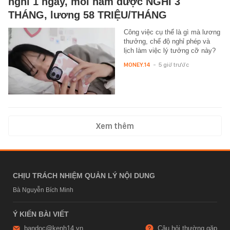
nghỉ 1 ngày, mỗi năm được NGHỈ 3
THÁNG, lương 58 TRIỆU/THÁNG
Công việc cụ thể là gì mà lương
thưởng, chế độ nghỉ phép và
lịch làm việc lý tưởng cỡ này?
MONEY.14
-
5 giờ trước
Xem thêm
CHỊU TRÁCH NHIỆM QUẢN LÝ NỘI DUNG
Bà Nguyễn Bích Minh
Ý KIẾN BÀI VIẾT
bandoc@kenh14.vn
Câu hỏi thường gặp