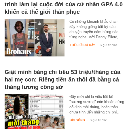
trình làm lại cuộc đời của cử nhân GPA 4.0
khiến cả thế giới thán phục
Có những khoảnh khắc chạm
đáy không giống bất kỳ câu
chuyện truyền cảm hứng nào
từng nghe. Với Danny Ellerd,…
THẾ GIỚI ĐÓ ĐÂY
-
6 giờ trước
Giật mình bảng chi tiêu 53 triệu/tháng của
hai mẹ con: Riêng tiền ăn thôi đã bằng cả
tháng lương công sở
Đây mới chỉ là việc liệt kê
"sương sương" các khoản cứng
cố định mỗi tháng, hoàn toàn
chưa tính đến những chi phí…
ĐỜI SỐNG
-
6 giờ trước