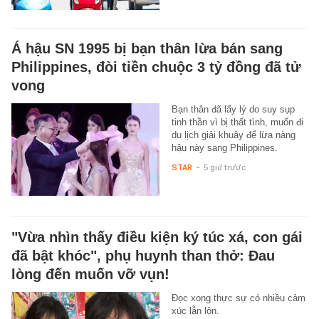
Á hậu SN 1995 bị bạn thân lừa bán sang
Philippines, đòi tiền chuộc 3 tỷ đồng đã tử
vong
Bạn thân đã lấy lý do suy sụp
tinh thần vì bị thất tình, muốn đi
du lịch giải khuây để lừa nàng
hậu này sang Philippines.
STAR
-
5 giờ trước
"Vừa nhìn thấy điều kiện ký túc xá, con gái
đã bật khóc", phụ huynh than thở: Đau
lòng đến muốn vỡ vụn!
Đọc xong thực sự có nhiều cảm
xúc lẫn lộn.