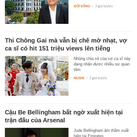
ĐỜI SỐNG
-
7 giờ trước
Thi Chông Gai mà vẫn bị chê mờ nhạt, vợ
ca sĩ có hit 151 triệu views lên tiếng
Nhũng chia sẻ của vợ ca sĩ này
đang nhận được nhiều sự quan
tâm.
MUSIK
-
7 giờ trước
Cậu Be Bellingham bất ngờ xuất hiện tại
trận đấu của Arsenal
Jude Bellingham âm thầm xuất
hiện tại Emirates.