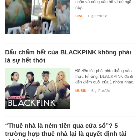
nhận vô cùng xấu hổ vì cú ngã
này.
CINE
-
6 giờ trước
Dấu chấm hết của BLACKPINK không phải
là sự hết thời
Đã đến lúc phải nhìn thẳng vào
thực tế rằng, BLACKPINK đã đi
đến điểm cuối của 1 nhóm nhạc.
MUSIK
-
6 giờ trước
“Thuê nhà là ném tiền qua cửa sổ”? 5
trường hợp thuê nhà lại là quyết định tài