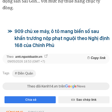
động sản Sài Gòn... với mức nợ thuế hàng chục tỷ
đồng.
909 chủ xe máy, ô tô mang biển số sau
khẩn trương nộp phạt nguội theo Nghị định
168 của Chính Phủ
Theo
antt.nguoiduatin.vn
Copy link
09/05/2026 18:53 (GMT +7)
Tags
Điền Quân
Theo dõi Kenh14.vn trên
Chia sẻ
Sao chép link