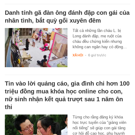
Danh tính gã đàn ông đánh đập con gái của
nhân tình, bắt quỳ gối xuyên đêm
Tất cả những lần cháu L. bị
Long đánh đập, mẹ ruột của
cháu đều chứng kiến nhưng
không can ngăn hay có động…
XÃ HỘI
-
6 giờ trước
Tin vào lời quảng cáo, gia đình chi hơn 100
triệu đồng mua khóa học online cho con,
nữ sinh nhận kết quả trượt sau 1 năm ôn
thi
Từng cho rằng đăng ký khóa
học trực tuyến của "giảng viên
nổi tiếng" sẽ giúp con gái tăng
cơ hội đỗ cao học, phụ huynh