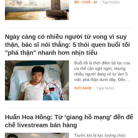
ĂN - CHƠI - ĐI
-
7 giờ trước
Ngày càng có nhiều người tử vong vì suy
thận, bác sĩ nói thẳng: 5 thói quen buổi tối
"phá thận" nhanh hơn nhịn tiểu
Buổi tối là thời điểm bộ lọc của
cơ thể cần nghỉ ngơi, nhưng
nhiều người đang vô tư làm 5
việc phá thận dưới đây. Đến…
SỨC KHỎE
-
7 giờ trước
Huấn Hoa Hồng: Từ ‘giang hồ mạng’ đến đế
chế livestream bán hàng
Trước khi bị lực lượng chức