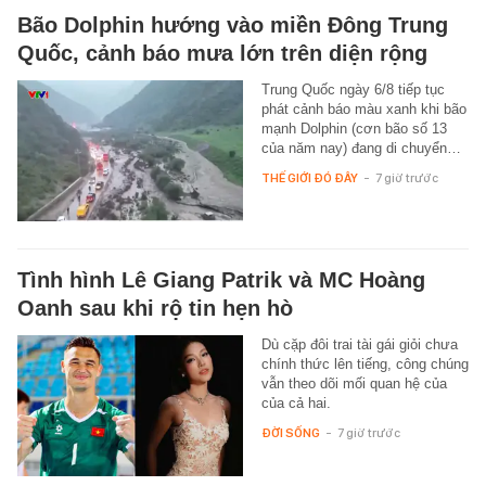
Bão Dolphin hướng vào miền Đông Trung
Quốc, cảnh báo mưa lớn trên diện rộng
Trung Quốc ngày 6/8 tiếp tục
phát cảnh báo màu xanh khi bão
mạnh Dolphin (cơn bão số 13
của năm nay) đang di chuyển…
THẾ GIỚI ĐÓ ĐÂY
-
7 giờ trước
Tình hình Lê Giang Patrik và MC Hoàng
Oanh sau khi rộ tin hẹn hò
Dù cặp đôi trai tài gái giỏi chưa
chính thức lên tiếng, công chúng
vẫn theo dõi mối quan hệ của
của cả hai.
ĐỜI SỐNG
-
7 giờ trước