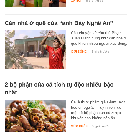
XÃ HỘI
-
5 giờ trước
Căn nhà ở quê của “anh Bảy Nghệ An”
Câu chuyện về cầu thủ Phạm
Xuân Mạnh cũng như căn nhà ở
quê khiến nhiều người xúc động.
ĐỜI SỐNG
-
5 giờ trước
2 bộ phận của cá tích tụ độc nhiều bậc
nhất
Cá là thực phẩm giàu đạm, axit
béo omega-3... Tuy nhiên, có
một số bộ phận của cá được
khuyến cáo không nên ăn.
SỨC KHỎE
-
5 giờ trước