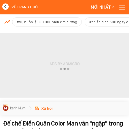
MỚI NHẤT
VỀ TRANG CHỦ
MỚI NHẤT
#Vụ buôn lậu 30.000 viên kim cương
#chiến dịch 500 ngày 
Xem thêm
Xã hội
Đế chế Điền Quân Color Man vẫn "ngập" trong