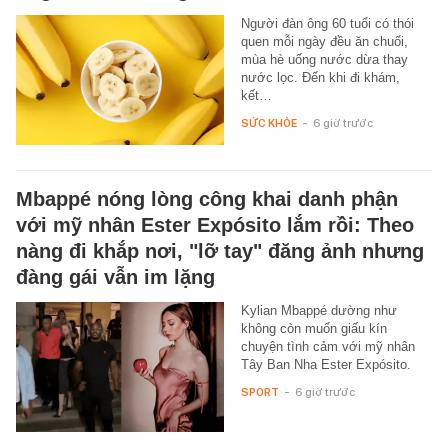
Người đàn ông 60 tuổi có thói
quen mỗi ngày đều ăn chuối,
mùa hè uống nước dừa thay
nước lọc. Đến khi đi khám,
kết…
SỨC KHỎE
-
6 giờ trước
Mbappé nóng lòng công khai danh phận
với mỹ nhân Ester Expósito lắm rồi: Theo
nàng đi khắp nơi, "lỡ tay" đăng ảnh nhưng
đàng gái vẫn im lặng
Kylian Mbappé dường như
không còn muốn giấu kín
chuyện tình cảm với mỹ nhân
Tây Ban Nha Ester Expósito.
SPORT
-
6 giờ trước