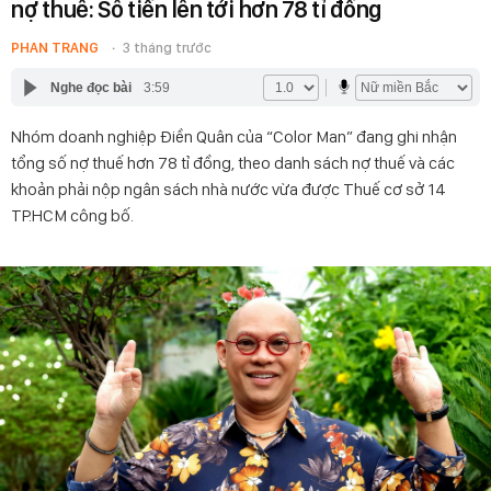
nợ thuế: Số tiền lên tới hơn 78 tỉ đồng
PHAN TRANG
3 tháng trước
Nghe đọc bài
3:59
Nhóm doanh nghiệp Điền Quân của “Color Man” đang ghi nhận
tổng số nợ thuế hơn 78 tỉ đồng, theo danh sách nợ thuế và các
khoản phải nộp ngân sách nhà nước vừa được Thuế cơ sở 14
TP.HCM công bố.