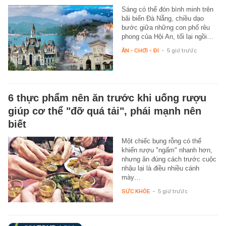
Sáng có thể đón bình minh trên
bãi biển Đà Nẵng, chiều dạo
bước giữa những con phố rêu
phong của Hội An, tối lại ngồi…
ĂN - CHƠI - ĐI
-
5 giờ trước
6 thực phẩm nên ăn trước khi uống rượu
giúp cơ thể "đỡ quá tải", phái mạnh nên
biết
Một chiếc bụng rỗng có thể
khiến rượu "ngấm" nhanh hơn,
nhưng ăn đúng cách trước cuộc
nhậu lại là điều nhiều cánh
mày…
SỨC KHỎE
-
5 giờ trước