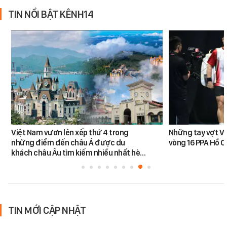
TIN NỔI BẬT KÊNH14
Việt Nam vươn lên xếp thứ 4 trong
Những tay vợt Vi
những điểm đến châu Á được du
vòng 16 PPA Hồ C
khách châu Âu tìm kiếm nhiều nhất hè…
TIN MỚI CẬP NHẬT