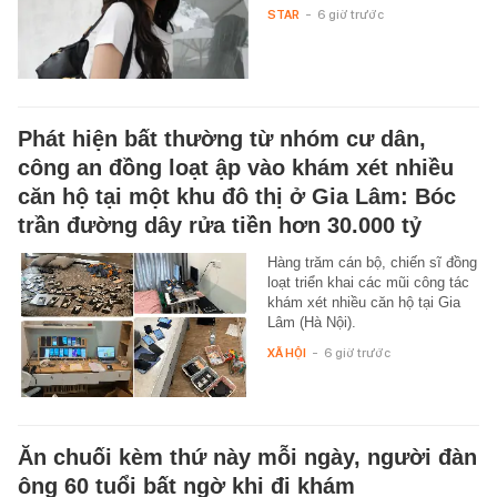
STAR
-
6 giờ trước
Phát hiện bất thường từ nhóm cư dân,
công an đồng loạt ập vào khám xét nhiều
căn hộ tại một khu đô thị ở Gia Lâm: Bóc
trần đường dây rửa tiền hơn 30.000 tỷ
Hàng trăm cán bộ, chiến sĩ đồng
loạt triển khai các mũi công tác
khám xét nhiều căn hộ tại Gia
Lâm (Hà Nội).
XÃ HỘI
-
6 giờ trước
Ăn chuối kèm thứ này mỗi ngày, người đàn
ông 60 tuổi bất ngờ khi đi khám