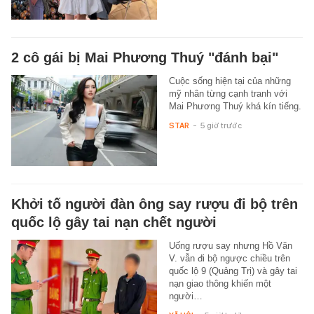
2 cô gái bị Mai Phương Thuý "đánh bại"
Cuộc sống hiện tại của những
mỹ nhân từng cạnh tranh với
Mai Phương Thuý khá kín tiếng.
STAR
-
5 giờ trước
Khởi tố người đàn ông say rượu đi bộ trên
quốc lộ gây tai nạn chết người
Uống rượu say nhưng Hồ Văn
V. vẫn đi bộ ngược chiều trên
quốc lộ 9 (Quảng Trị) và gây tai
nạn giao thông khiến một
người…