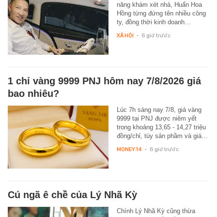
năng khám xét nhà, Huấn Hoa
Hồng từng đứng tên nhiều công
ty, đồng thời kinh doanh…
XÃ HỘI
-
6 giờ trước
1 chỉ vàng 9999 PNJ hôm nay 7/8/2026 giá
bao nhiêu?
Lúc 7h sáng nay 7/8, giá vàng
9999 tại PNJ được niêm yết
trong khoảng 13,65 - 14,27 triệu
đồng/chỉ, tùy sản phầm và giá…
MONEY.14
-
6 giờ trước
Cú ngã ê chề của Lý Nhã Kỳ
Chính Lý Nhã Kỳ cũng thừa