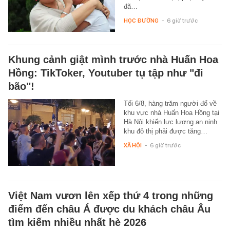
đã…
HỌC ĐƯỜNG
-
6 giờ trước
Khung cảnh giật mình trước nhà Huấn Hoa
Hồng: TikToker, Youtuber tụ tập như "đi
bão"!
Tối 6/8, hàng trăm người đổ về
khu vực nhà Huấn Hoa Hồng tại
Hà Nội khiến lực lượng an ninh
khu đô thị phải được tăng…
XÃ HỘI
-
6 giờ trước
Việt Nam vươn lên xếp thứ 4 trong những
điểm đến châu Á được du khách châu Âu
tìm kiếm nhiều nhất hè 2026