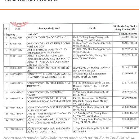
Nhóm doanh nghiệp Điền Quân trong danh sách nợ thuế của Thuế Cơ sở 14