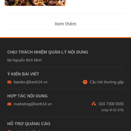
Xem thêm
CHỊU TRÁCH NHIỆM QUẢN LÝ NỘI DUNG
Bà Nguyễn Bích Minh
Ý KIẾN BÀI VIẾT
bandoc@kenh14.vn
Câu hỏi thường gặp
HỢP TÁC NỘI DUNG
marketing@kenh14.vn
024 7309 5555
HỖ TRỢ QUẢNG CÁO