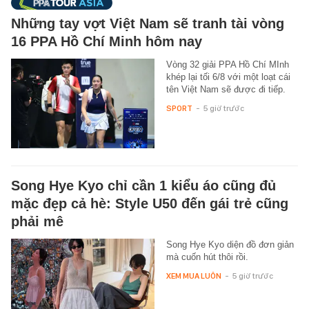
Những tay vợt Việt Nam sẽ tranh tài vòng
16 PPA Hồ Chí Minh hôm nay
Vòng 32 giải PPA Hồ Chí MInh
khép lại tối 6/8 với một loạt cái
tên Việt Nam sẽ được đi tiếp.
SPORT
-
5 giờ trước
Song Hye Kyo chỉ cần 1 kiểu áo cũng đủ
mặc đẹp cả hè: Style U50 đến gái trẻ cũng
phải mê
Song Hye Kyo diện đồ đơn giản
mà cuốn hút thôi rồi.
XEM MUA LUÔN
-
5 giờ trước