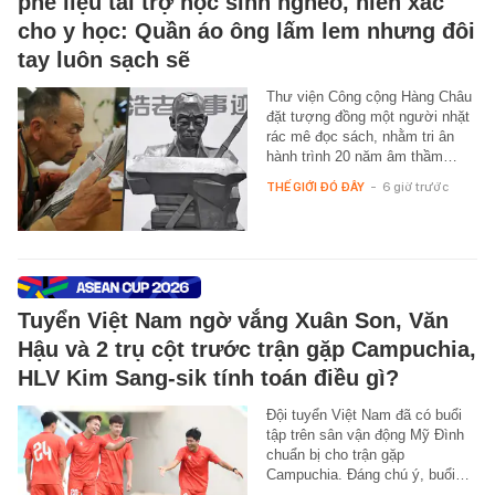
phế liệu tài trợ học sinh nghèo, hiến xác
cho y học: Quần áo ông lấm lem nhưng đôi
tay luôn sạch sẽ
Thư viện Công cộng Hàng Châu
đặt tượng đồng một người nhặt
rác mê đọc sách, nhằm tri ân
hành trình 20 năm âm thầm…
THẾ GIỚI ĐÓ ĐÂY
-
6 giờ trước
Tuyển Việt Nam ngờ vắng Xuân Son, Văn
Hậu và 2 trụ cột trước trận gặp Campuchia,
HLV Kim Sang-sik tính toán điều gì?
Đội tuyển Việt Nam đã có buổi
tập trên sân vận động Mỹ Đình
chuẩn bị cho trận gặp
Campuchia. Đáng chú ý, buổi…