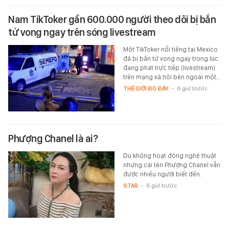
Nam TikToker gần 600.000 người theo dõi bị bắn
tử vong ngay trên sóng livestream
Một TikToker nổi tiếng tại Mexico
đã bị bắn tử vong ngay trong lúc
đang phát trực tiếp (livestream)
trên mạng xã hội bên ngoài một…
THẾ GIỚI ĐÓ ĐÂY
-
6 giờ trước
Phượng Chanel là ai?
Dù không hoạt động nghệ thuật
nhưng cái tên Phượng Chanel vẫn
được nhiều người biết đến.
STAR
-
6 giờ trước