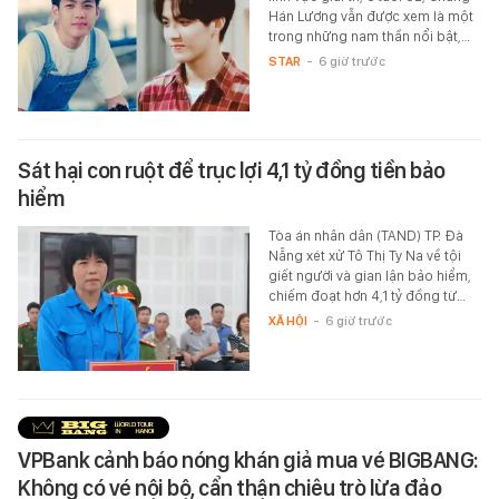
Hán Lương vẫn được xem là một
trong những nam thần nổi bật,…
STAR
-
6 giờ trước
Sát hại con ruột để trục lợi 4,1 tỷ đồng tiền bảo
hiểm
Tòa án nhân dân (TAND) TP. Đà
Nẵng xét xử Tô Thị Ty Na về tội
giết người và gian lận bảo hiểm,
chiếm đoạt hơn 4,1 tỷ đồng từ…
XÃ HỘI
-
6 giờ trước
VPBank cảnh báo nóng khán giả mua vé BIGBANG:
Không có vé nội bộ, cẩn thận chiêu trò lừa đảo