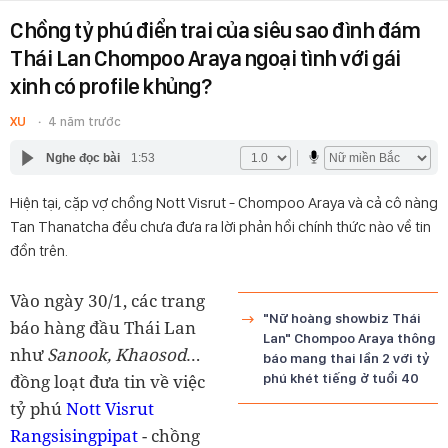
Chồng tỷ phú điển trai của siêu sao đình đám
Thái Lan Chompoo Araya ngoại tình với gái
xinh có profile khủng?
XU
4 năm trước
Nghe đọc bài
1:53
Hiện tại, cặp vợ chồng Nott Visrut - Chompoo Araya và cả cô nàng
Tan Thanatcha đều chưa đưa ra lời phản hồi chính thức nào về tin
đồn trên.
Vào ngày 30/1, các trang
"Nữ hoàng showbiz Thái
báo hàng đầu Thái Lan
Lan" Chompoo Araya thông
như
Sanook, Khaosod
…
báo mang thai lần 2 với tỷ
đồng loạt đưa tin về việc
phú khét tiếng ở tuổi 40
tỷ phú
Nott Visrut
Rangsisingpipat
- chồng