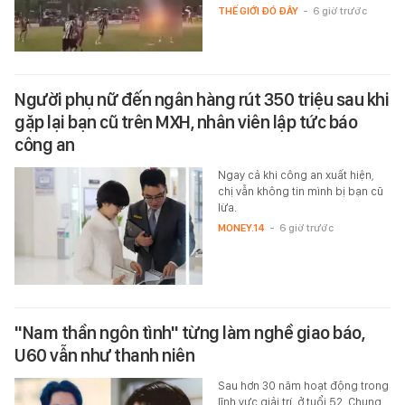
THẾ GIỚI ĐÓ ĐÂY
-
6 giờ trước
Người phụ nữ đến ngân hàng rút 350 triệu sau khi
gặp lại bạn cũ trên MXH, nhân viên lập tức báo
công an
Ngay cả khi công an xuất hiện,
chị vẫn không tin mình bị bạn cũ
lừa.
MONEY.14
-
6 giờ trước
"Nam thần ngôn tình" từng làm nghề giao báo,
U60 vẫn như thanh niên
Sau hơn 30 năm hoạt động trong
lĩnh vực giải trí, ở tuổi 52, Chung