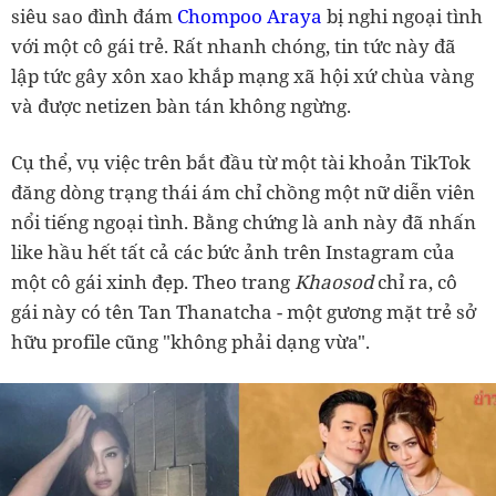
siêu sao đình đám
Chompoo Araya
bị nghi ngoại tình
với một cô gái trẻ. Rất nhanh chóng, tin tức này đã
lập tức gây xôn xao khắp mạng xã hội xứ chùa vàng
và được netizen bàn tán không ngừng.
Cụ thể, vụ việc trên bắt đầu từ một tài khoản TikTok
đăng dòng trạng thái ám chỉ chồng một nữ diễn viên
nổi tiếng ngoại tình. Bằng chứng là anh này đã nhấn
like hầu hết tất cả các bức ảnh trên Instagram của
một cô gái xinh đẹp. Theo trang
Khaosod
chỉ ra, cô
gái này có tên Tan Thanatcha - một gương mặt trẻ sở
hữu profile cũng "không phải dạng vừa".