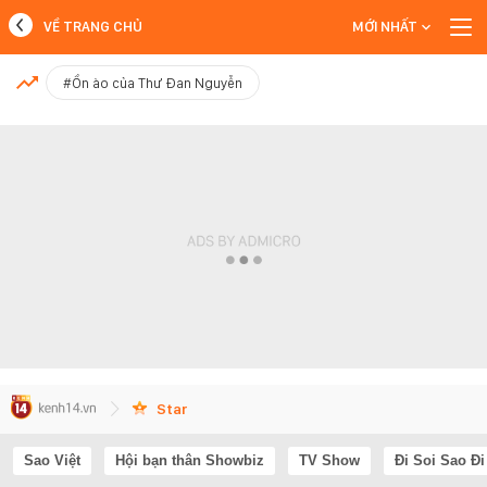
VỀ TRANG CHỦ
MỚI NHẤT
MỚI NHẤT
#Ồn ào của Thư Đan Nguyễn
Xem thêm
Star
Sao Việt
Hội bạn thân Showbiz
TV Show
Đi Soi Sao Đi