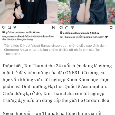
Trùng hợp là Nott Visrut Rangsisingpipat - chồng siêu sao đình đám
Chompoo Araya bị tung bằng chứng ấn like rất nhiều ảnh của Tan
Thanatcha
Được biết, Tan Thanatcha 24 tuổi, hiện đang là gương
mặt trẻ đầy tiềm năng của đài ONE31. Cô nàng có
học vấn không vừa: tốt nghiệp Khoa Khoa học Thực
phẩm và Dinh dưỡng, Đại học Quốc tế Assumption.
Chưa dừng lại ở đó, Tan Thanatcha còn tốt nghiệp
trường dạy nấu ăn đẳng cấp thế giới Le Cordon Bleu.
Ngoài học giỏi, Tan Thanatcha từng tham gia rất