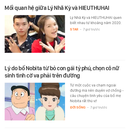
Mối quan hệ giữa Lý Nhã Kỳ và HIEUTHUHAI
Lý Nhã Kỳ và HIEUTHUHAI quen
biết nhau từ khoảng năm 2020.
STAR
-
7 giờ trước
Lý do bố Nobita từ bỏ con gái tỷ phú, chọn cô nữ
sinh tình cờ va phải trên đường
Từ một cuộc va chạm ngoài
đường mà nên duyên vợ chồng -
câu chuyện tình yêu của bố mẹ
Nobita rất thú vị!
ĐỜI SỐNG
-
7 giờ trước