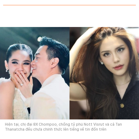
Hiện tại, chị đại 8X Chompoo, chồng tỷ phú Nott Visrut và cả Tan
Thanatcha đều chưa chính thức lên tiếng về tin đồn trên