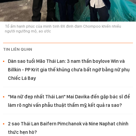
Tổ ấm hạnh phúc của minh tinh 8X đình đám Chompoo khiến nhiều
người ngưỡng mộ, ao ước
TIN LIÊN QUAN
Dàn sao tuổi Mão Thái Lan: 3 nam thần boylove Win và
Billkin - PP Krit gia thế khủng chưa bất ngờ bằng nữ phụ
Chiếc Lá Bay
"Ma nữ đẹp nhất Thái Lan" Mai Davika đến gặp bác sĩ để
làm rõ nghi vấn phẫu thuật thẩm mỹ, kết quả ra sao?
2 sao Thái Lan Baifern Pimchanok và Nine Naphat chính
thức hẹn hò?