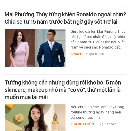
Mai Phương Thúy từng khiến Ronaldo ngoái nhìn?
Chia sẻ từ 15 năm trước bất ngờ gây sốt trở lại
Giữa lúc cái tên Mai Phương Thúy
liên tục được nhắc đến, một chia
sẻ từ năm 2011 của Hoa hậu Việt
Nam về siêu sao Ronaldo bất…
SPORT
-
6 giờ trước
Tưởng không cần nhưng dùng rồi khó bỏ: 5 món
skincare, makeup nhỏ mà "có võ", thử một lần là
muốn mua lại mãi
Nếu chưa có các "em" này trong
routine thường ngày, nàng nên
bổ sung ngay nhé!
XEM MUA LUÔN
-
6 giờ trước