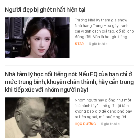
Người đẹp bị ghét nhất hiện tại
Trương Nhã Kỳ tham gia show
Nhà hàng Trung Hoa gây tranh
cãi vì tính cách giả tạo, đổ lỗi cho
đồng đội. Vốn là hot girl tiếng…
STAR
-
6 giờ trước
Nhà tâm lý học nổi tiếng nói: Nếu EQ của bạn chỉ ở
mức trung bình, khuyên chân thành, hãy cẩn trọng
khi tiếp xúc với nhóm người này!
Nhóm người này giống như một
"củ hành tây" - thế giới nội tâm
không bao giờ dễ dàng phô bày
ra bên ngoài, mà buộc người…
HỌC ĐƯỜNG
-
6 giờ trước