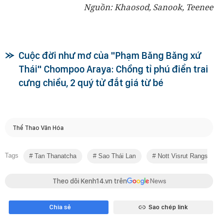
Nguồn: Khaosod, Sanook, Teenee
Cuộc đời như mơ của "Phạm Băng Băng xứ
Thái" Chompoo Araya: Chồng tỉ phú điển trai
cưng chiều, 2 quý tử đắt giá từ bé
Thể Thao Văn Hóa
Tags
Tan Thanatcha
Sao Thái Lan
Nott Visrut Rangsisin
Theo dõi Kenh14.vn trên
Chia sẻ
Sao chép link