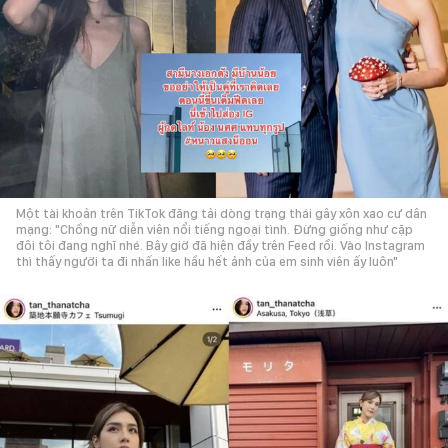
Một tài khoản trên TikTok đăng tải dòng trạng thái gây xôn xao cư dân
mạng: "Chồng nữ diễn viên nổi tiếng ngoại tình. Đừng giống như cặp
đôi tôi đang nghĩ nhé. Bây giờ đã hiện đầy trên Feed rồi. Vào Instagram
thì thấy người ta đi nhấn like hầu hết ảnh của em sinh viên ấy luôn"