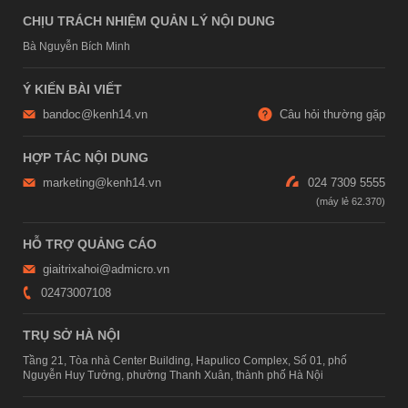
CHỊU TRÁCH NHIỆM QUẢN LÝ NỘI DUNG
Bà Nguyễn Bích Minh
Ý KIẾN BÀI VIẾT
bandoc@kenh14.vn
Câu hỏi thường gặp
HỢP TÁC NỘI DUNG
marketing@kenh14.vn
024 7309 5555
HỖ TRỢ QUẢNG CÁO
giaitrixahoi@admicro.vn
02473007108
TRỤ SỞ HÀ NỘI
Tầng 21, Tòa nhà Center Building, Hapulico Complex, Số 01, phố
Nguyễn Huy Tưởng, phường Thanh Xuân, thành phố Hà Nội