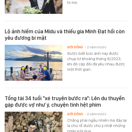
tò mò.
Lộ ảnh hiếm của Midu và thiếu gia Minh Đạt hồi còn
yêu đương bí mật
ĐỜI SỐNG
- 2 năm trước
Được biết bức ảnh này được
chụp từ khoảng tháng 8/2023,
khi đó cặp đôi đã yêu nhau được
một thời gian.
Tổng tài 34 tuổi "xé truyện bước ra": Lên du thuyền
gặp được vợ như ý, chuyện tình hệt phim
ĐỜI SỐNG
- 2 năm trước
Chẳng phải ngẫu nhiên mà đây lại
là chú rể được chú ý nhất những
ngày vừa qua.