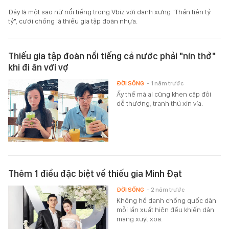
Đây là một sao nữ nổi tiếng trong Vbiz với danh xưng "Thần tiên tỷ
tỷ", cưới chồng là thiếu gia tập đoàn nhựa.
Thiếu gia tập đoàn nổi tiếng cả nước phải "nín thở"
khi đi ăn với vợ
ĐỜI SỐNG
- 1 năm trước
Ấy thế mà ai cũng khen cặp đôi
dễ thương, tranh thủ xin vía.
Thêm 1 điều đặc biệt về thiếu gia Minh Đạt
ĐỜI SỐNG
- 2 năm trước
Không hổ danh chồng quốc dân
mỗi lần xuất hiện đều khiến dân
mạng xuýt xoa.