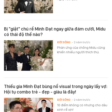
Bị "giật" chú rể Minh Đạt ngay giữa đám cưới, Midu
có thái độ thế nào?
ĐỜI SỐNG
- 2 năm trước
Phản ứng của chồng Midu cũng
khiến nhiều người thích thú.
Thiếu gia Minh Đạt bùng nổ visual trong ngày lấy vợ:
Hội tụ combo trẻ - đẹp - giàu là đây!
ĐỜI SỐNG
- 2 năm trước
10 điểm không có nhưng cho dâu
xinh rể xịn!