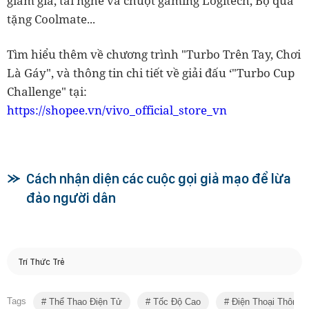
giảm giá, tai nghe và chuột gaming Logitech, Bộ quà
tặng Coolmate...
Tìm hiểu thêm về chương trình "Turbo Trên Tay, Chơi
Là Gáy", và thông tin chi tiết về giải đấu ‘"Turbo Cup
Challenge" tại:
https://shopee.vn/vivo_official_store_vn
Cách nhận diện các cuộc gọi giả mạo để lừa
đảo người dân
Trí Thức Trẻ
Tags
Thể Thao Điện Tử
Tốc Độ Cao
Điện Thoại Thông 