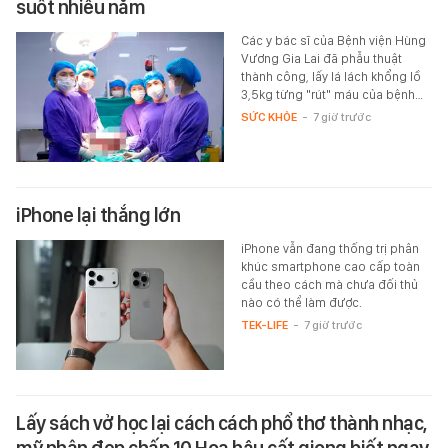
suốt nhiều năm
Các y bác sĩ của Bệnh viện Hùng
Vương Gia Lai đã phẫu thuật
thành công, lấy lá lách khổng lồ
3,5kg từng "rút" máu của bệnh…
SỨC KHỎE
-
7 giờ trước
iPhone lại thắng lớn
iPhone vẫn đang thống trị phân
khúc smartphone cao cấp toàn
cầu theo cách mà chưa đối thủ
nào có thể làm được.
TEK-LIFE
-
7 giờ trước
Lấy sách vở học lại cách cách phổ thơ thành nhạc,
mỹ nhân đẹp chấp 10 Hoa hậu cất giọng biết ngay