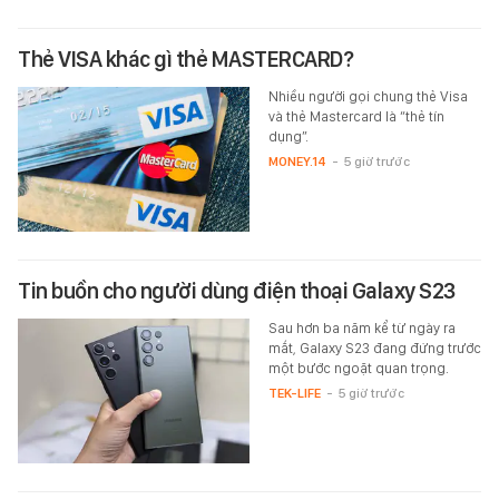
Thẻ VISA khác gì thẻ MASTERCARD?
Nhiều người gọi chung thẻ Visa
và thẻ Mastercard là “thẻ tín
dụng”.
MONEY.14
-
5 giờ trước
Tin buồn cho người dùng điện thoại Galaxy S23
Sau hơn ba năm kể từ ngày ra
mắt, Galaxy S23 đang đứng trước
một bước ngoặt quan trọng.
TEK-LIFE
-
5 giờ trước