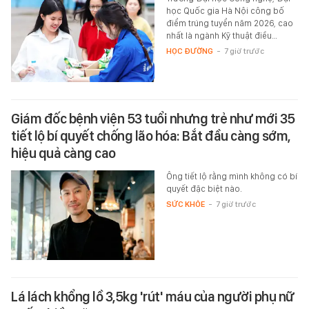
học Quốc gia Hà Nội công bố
điểm trúng tuyển năm 2026, cao
nhất là ngành Kỹ thuật điều…
HỌC ĐƯỜNG
-
7 giờ trước
Giám đốc bệnh viện 53 tuổi nhưng trẻ như mới 35
tiết lộ bí quyết chống lão hóa: Bắt đầu càng sớm,
hiệu quả càng cao
Ông tiết lộ rằng mình không có bí
quyết đặc biệt nào.
SỨC KHỎE
-
7 giờ trước
Lá lách khổng lồ 3,5kg 'rút' máu của người phụ nữ