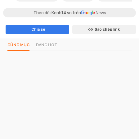
Theo dõi Kenh14.vn trên
Chia sẻ
Sao chép link
CÙNG MỤC
ĐANG HOT