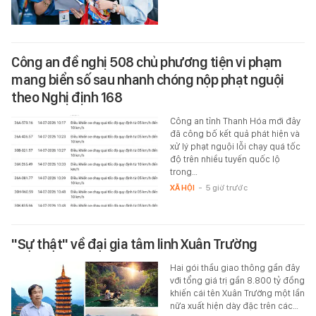
Công an đề nghị 508 chủ phương tiện vi phạm
mang biển số sau nhanh chóng nộp phạt nguội
theo Nghị định 168
Công an tỉnh Thanh Hóa mới đây
đã công bố kết quả phát hiện và
xử lý phạt nguội lỗi chạy quá tốc
độ trên nhiều tuyến quốc lộ
trong…
XÃ HỘI
-
5 giờ trước
"Sự thật" về đại gia tâm linh Xuân Trường
Hai gói thầu giao thông gần đây
với tổng giá trị gần 8.800 tỷ đồng
khiến cái tên Xuân Trường một lần
nữa xuất hiện dày đặc trên các…