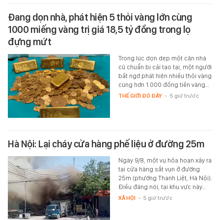
Đang dọn nhà, phát hiện 5 thỏi vàng lớn cùng
1000 miếng vàng trị giá 18,5 tỷ đồng trong lọ
đựng mứt
Trong lúc dọn dẹp một căn nhà
cũ chuẩn bị cải tạo tại, một người
bất ngờ phát hiện nhiều thỏi vàng
cùng hơn 1.000 đồng tiền vàng…
THẾ GIỚI ĐÓ ĐÂY
-
5 giờ trước
Hà Nội: Lại cháy cửa hàng phế liệu ở đường 25m
Ngày 9/8, một vụ hỏa hoạn xảy ra
tại cửa hàng sắt vụn ở đường
25m (phường Thanh Liệt, Hà Nội).
Điều đáng nói, tại khu vực này…
XÃ HỘI
-
5 giờ trước