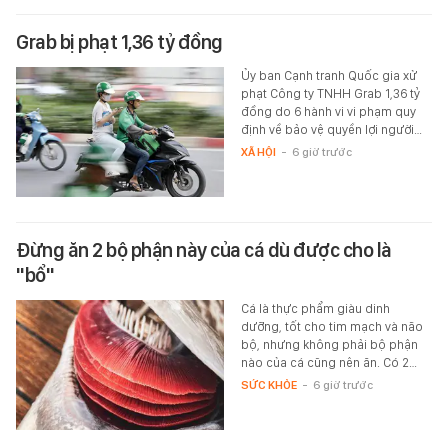
Grab bị phạt 1,36 tỷ đồng
Ủy ban Cạnh tranh Quốc gia xử
phạt Công ty TNHH Grab 1,36 tỷ
đồng do 6 hành vi vi phạm quy
định về bảo vệ quyền lợi người…
XÃ HỘI
-
6 giờ trước
Đừng ăn 2 bộ phận này của cá dù được cho là
"bổ"
Cá là thực phẩm giàu dinh
dưỡng, tốt cho tim mạch và não
bộ, nhưng không phải bộ phận
nào của cá cũng nên ăn. Có 2…
SỨC KHỎE
-
6 giờ trước