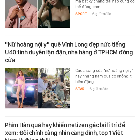
mà bất kỳ chàng trai nào cũng có
thể đồng cảm.
SPORT
-
6 giờ trước
"Nữ hoàng nội y" quê Vĩnh Long đẹp nức tiếng:
U40 tình duyên lận đận, nhà hàng ở TP.HCM đóng
cửa
Cuộc sống của "nữ hoàng nội y"
này những năm qua có không ít
biến động.
STAR
-
6 giờ trước
Phim Hàn quá hay khiến netizen gác lại lí trí để
xem: Đôi chính càng nhìn càng dính, top 1 Việt