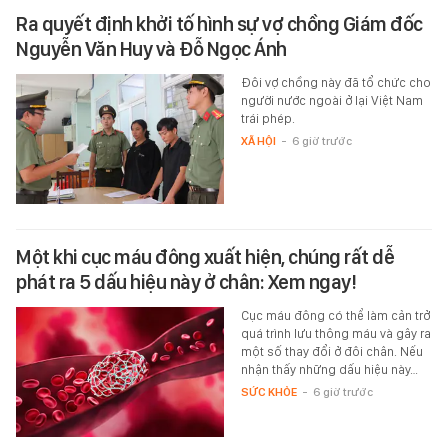
Ra quyết định khởi tố hình sự vợ chồng Giám đốc
Nguyễn Văn Huy và Đỗ Ngọc Ánh
Đôi vợ chồng này đã tổ chức cho
người nước ngoài ở lại Việt Nam
trái phép.
XÃ HỘI
-
6 giờ trước
Một khi cục máu đông xuất hiện, chúng rất dễ
phát ra 5 dấu hiệu này ở chân: Xem ngay!
Cục máu đông có thể làm cản trở
quá trình lưu thông máu và gây ra
một số thay đổi ở đôi chân. Nếu
nhận thấy những dấu hiệu này…
SỨC KHỎE
-
6 giờ trước