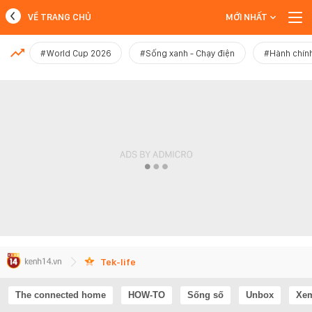
VỀ TRANG CHỦ
MỚI NHẤT
MỚI NHẤT
#World Cup 2026
#Sống xanh - Chạy điện
#Hành chính
Xem thêm
Tek-life
The connected home
HOW-TO
Sống số
Unbox
Xem