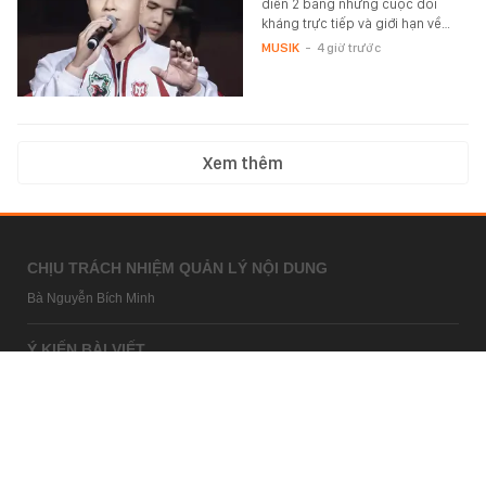
diễn 2 bằng những cuộc đối
kháng trực tiếp và giới hạn về…
MUSIK
-
4 giờ trước
Xem thêm
CHỊU TRÁCH NHIỆM QUẢN LÝ NỘI DUNG
Bà Nguyễn Bích Minh
Ý KIẾN BÀI VIẾT
bandoc@kenh14.vn
Câu hỏi thường gặp
HỢP TÁC NỘI DUNG
marketing@kenh14.vn
024 7309 5555