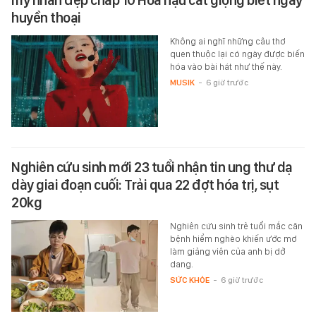
huyền thoại
Không ai nghĩ những câu thơ
quen thuộc lại có ngày được biến
hóa vào bài hát như thế này.
MUSIK
-
6 giờ trước
Nghiên cứu sinh mới 23 tuổi nhận tin ung thư dạ
dày giai đoạn cuối: Trải qua 22 đợt hóa trị, sụt
20kg
Nghiên cứu sinh trẻ tuổi mắc căn
bệnh hiểm nghèo khiến ước mơ
làm giảng viên của anh bị dở
dang.
SỨC KHỎE
-
6 giờ trước