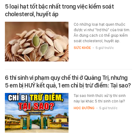
5 loại hạt tốt bậc nhất trong việc kiểm soát
cholesterol, huyết áp
Có những loại hạt quen thuộc
được ví như "trợ thủ" của trái tim.
Ăn đúng cách có thể giúp kiểm
soát cholesterol, huyết áp.
SỨC KHỎE
-
5 giờ trước
6 thí sinh vi phạm quy chế thi ở Quảng Trị, nhưng
5 em bị HUỶ kết quả, 1 em chỉ bị trừ điểm: Tại sao?
Tại sao hình thức xử lý thí sinh
này lại khác 5 thí sinh còn lại?
HỌC ĐƯỜNG
-
5 giờ trước