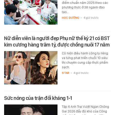
điểm chuẩn năm 2026 theo các
phương thức ở 38 ngành đào
tạo…
HỌC ĐƯỜNG
-
4 giờ trước
Nữ diễn viên là người đẹp Phụ nữ thế kỷ 21 có BST
kim cương hàng trăm tỷ, được chồng nuôi 17 năm
Cô hiện điều hành công ty riêng
và từng phát triển chuỗi 10 siêu
thị chuyên cung cấp thực phẩm
sạch.
STAR
-
4 giờ trước
Sức nóng của trận đối kháng 1-1
Tập 6 Anh Trai Vượt Ngàn Chông
Gai 2026 đẩy độ khó của Công