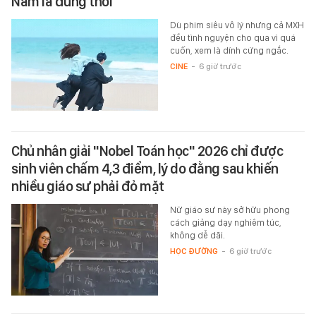
Nam là đúng thôi
Dù phim siêu vô lý nhưng cả MXH
đều tình nguyện cho qua vì quá
cuốn, xem là dính cứng ngắc.
CINE
-
6 giờ trước
Chủ nhân giải "Nobel Toán học" 2026 chỉ được
sinh viên chấm 4,3 điểm, lý do đằng sau khiến
nhiều giáo sư phải đỏ mặt
Nữ giáo sư này sở hữu phong
cách giảng dạy nghiêm túc,
không dễ dãi.
HỌC ĐƯỜNG
-
6 giờ trước