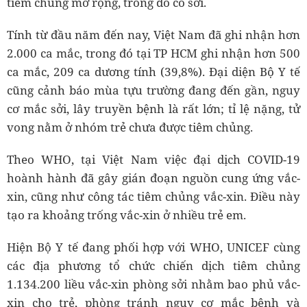
tiêm chủng mở rộng, trong đó có sởi.
Tính từ đầu năm đến nay, Việt Nam đã ghi nhận hơn
2.000 ca mắc, trong đó tại TP HCM ghi nhận hơn 500
ca mắc, 209 ca dương tính (39,8%). Đại diện Bộ Y tế
cũng cảnh báo mùa tựu trường đang đến gần, nguy
cơ mắc sởi, lây truyền bệnh là rất lớn; tỉ lệ nặng, tử
vong nằm ở nhóm trẻ chưa được tiêm chủng.
Theo WHO, tại Việt Nam việc đại dịch COVID-19
hoành hành đã gây gián đoạn nguồn cung ứng vắc-
xin, cũng như công tác tiêm chủng vắc-xin. Điều này
tạo ra khoảng trống vắc-xin ở nhiều trẻ em.
Hiện Bộ Y tế đang phối hợp với WHO, UNICEF cùng
các địa phương tổ chức chiến dịch tiêm chủng
1.134.200 liều vắc-xin phòng sởi nhằm bao phủ vắc-
xin cho trẻ, phòng tránh nguy cơ mắc bệnh và