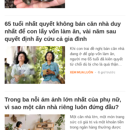
65 tuổi nhất quyết không bán căn nhà duy
nhất để con lấy vốn làm ăn, vài năm sau
quyết định ấy cứu cả gia đình
Khi con trai đề nghị bán căn nhà
đang ở để góp vốn làm ăn,
người mẹ 65 tuổi đã kiên quyết
từ chối dù bị cho là quá thận…
XEM MUA LUÔN
-
6 giờ trước
Trong ba nỗi ám ảnh lớn nhất của phụ nữ,
vì sao một căn nhà riêng luôn đứng đầu?
Một căn nhà lớn, một món trang
sức có giá trị và một khoản tiền
trong ngân hàng thường được