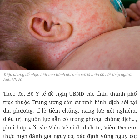
Triệu chứng dễ nhận biết của bệnh nhi mắc sởi là mẩn đỏ nổi khắp người.
Ảnh: VNVC
Theo đó, Bộ Y tế đề nghị UBND các tỉnh, thành phố
trực thuộc Trung ương căn cứ tình hình dịch sởi tại
địa phương, tỉ lệ tiêm chủng, năng lực xét nghiệm,
điều trị, nguồn lực sẵn có trong phòng, chống dịch...,
phối hợp với các Viện Vệ sinh dịch tễ, Viện Pasteur
thực hiện đánh giá nguy cơ, xác định vùng nguy cơ;