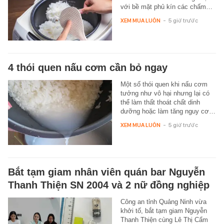
với bề mặt phủ kín các chấm…
XEM MUA LUÔN
-
5 giờ trước
4 thói quen nấu cơm cần bỏ ngay
Một số thói quen khi nấu cơm
tưởng như vô hại nhưng lại có
thể làm thất thoát chất dinh
dưỡng hoặc làm tăng nguy cơ…
XEM MUA LUÔN
-
5 giờ trước
Bắt tạm giam nhân viên quán bar Nguyễn
Thanh Thiện SN 2004 và 2 nữ đồng nghiệp
Công an tỉnh Quảng Ninh vừa
khởi tố, bắt tạm giam Nguyễn
Thanh Thiện cùng Lê Thị Cẩm