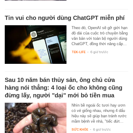
Tin vui cho người dùng ChatGPT miễn phí
Theo đó, OpenAI sẽ gỡ giới hạn
độ dài của cuộc trò chuyện bằng
văn bản với toàn bộ người dùng
ChatGPT, đồng thời nâng cấp…
TEK-LIFE
-
6 giờ trước
Sau 10 năm bán thủy sản, ông chủ cửa
hàng nói thẳng: 4 loại ốc cho không cũng
đừng lấy, người "dại" mới bỏ tiền mua
Nhìn bề ngoài ốc tươi hay ươn
có vẻ giống nhau, nhưng 4 dấu
hiệu này sẽ giúp bạn tránh rước
mầm bệnh về nhà, "tiếc đứt…
SỨC KHỎE
-
6 giờ trước