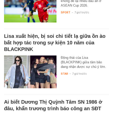
không để lại nhiều dấu ấn ở
ASEAN Cup 2026.
SPORT
-
7 giờ trước
Lisa xuất hiện, bị soi chi tiết lạ giữa ồn ào
bất hợp tác trong sự kiện 10 năm của
BLACKPINK
Động thái của Lisa
(BLACKPINK) giữa tâm bão
đang nhận được sự chú ý lớn.
STAR
-
7 giờ trước
Ai biết Dương Thị Quỳnh Tâm SN 1986 ở
đâu, khẩn trương trình báo công an SĐT