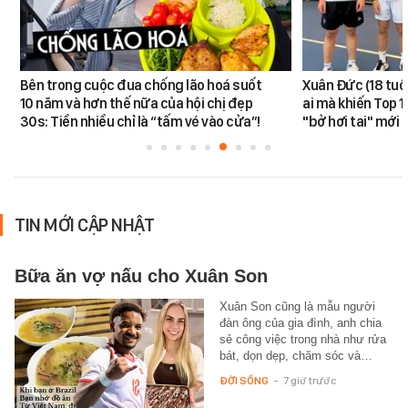
Bên trong cuộc đua chống lão hoá suốt
Xuân Đức (18 tuổi)
10 năm và hơn thế nữa của hội chị đẹp
ai mà khiến Top 1
30s: Tiền nhiều chỉ là “tấm vé vào cửa”!
"bở hơi tai" mới
TIN MỚI CẬP NHẬT
Bữa ăn vợ nấu cho Xuân Son
Xuân Son cũng là mẫu người
đàn ông của gia đình, anh chia
sẻ công việc trong nhà như rửa
bát, dọn dẹp, chăm sóc và…
ĐỜI SỐNG
-
7 giờ trước