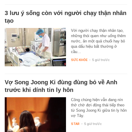
3 lưu ý sống còn với người chạy thận nhân
tạo
Với người chạy thận nhân tạo,
những thói quen như uống thêm
nước, ăn một quả chuối hay bỏ
qua dấu hiệu bất thường ở
cầu…
SỨC KHỎE
-
5 giờ trước
Vợ Song Joong Ki đùng đùng bỏ về Anh
trước khi dính tin ly hôn
Công chúng hiện vẫn đang nín
thở chờ đợi động thái tiếp theo
từ Song Joong Ki giữa tin ly hôn
vợ Tây.
STAR
-
5 giờ trước