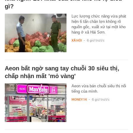
gì?
Lực lượng chức năng vừa phát
hiện 6 tấn chân lợn không rõ
nguồn gốc, xuất xứ tại một kho
hàng ở xã Hải Sơn.
XÃ HỘI
-
6 giờ trước
Aeon bất ngờ sang tay chuỗi 30 siêu thị,
chấp nhận mất 'mỏ vàng'
Aeon vừa bán chuỗi siêu thị nổi
tiếng của mình.
MONEY.14
-
6 giờ trước