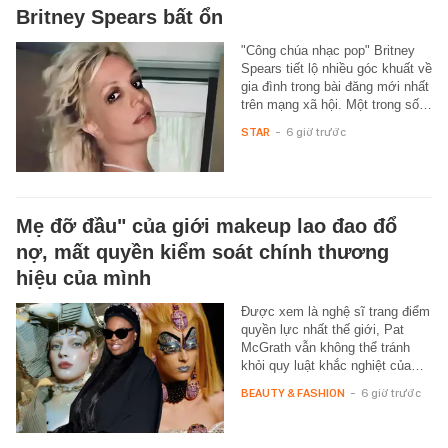
Britney Spears bất ổn
"Công chúa nhạc pop" Britney
Spears tiết lộ nhiều góc khuất về
gia đình trong bài đăng mới nhất
trên mạng xã hội. Một trong số…
STAR
-
6 giờ trước
Mẹ đỡ đầu" của giới makeup lao đao đổ
nợ, mất quyền kiểm soát chính thương
hiệu của mình
Được xem là nghệ sĩ trang điểm
quyền lực nhất thế giới, Pat
McGrath vẫn không thể tránh
khỏi quy luật khắc nghiệt của…
BEAUTY & FASHION
-
6 giờ trước