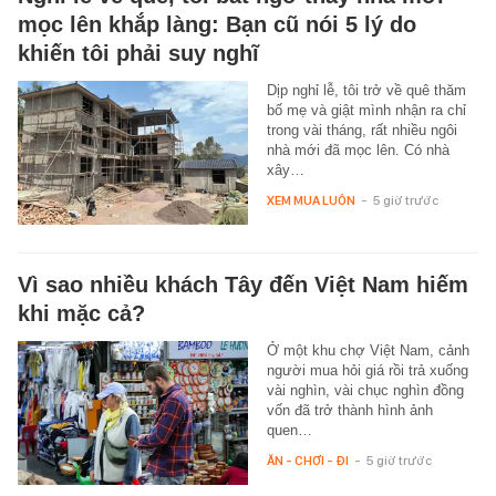
mọc lên khắp làng: Bạn cũ nói 5 lý do
khiến tôi phải suy nghĩ
Dịp nghỉ lễ, tôi trở về quê thăm
bố mẹ và giật mình nhận ra chỉ
trong vài tháng, rất nhiều ngôi
nhà mới đã mọc lên. Có nhà
xây…
XEM MUA LUÔN
-
5 giờ trước
Vì sao nhiều khách Tây đến Việt Nam hiếm
khi mặc cả?
Ở một khu chợ Việt Nam, cảnh
người mua hỏi giá rồi trả xuống
vài nghìn, vài chục nghìn đồng
vốn đã trở thành hình ảnh
quen…
ĂN - CHƠI - ĐI
-
5 giờ trước