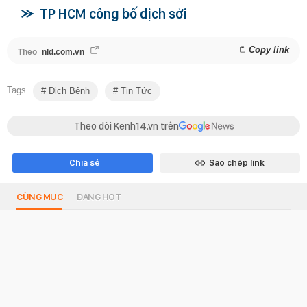
TP HCM công bố dịch sởi
Copy link
Theo
nld.com.vn
Tags
Dịch Bệnh
Tin Tức
Theo dõi Kenh14.vn trên
Chia sẻ
Sao chép link
CÙNG MỤC
ĐANG HOT