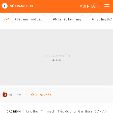
MỚI NHẤT
VỀ TRANG CHỦ
MỚI NHẤT
#Sắp mâm mở bếp
#Mùa nào bệnh nấy
#mẹo hay thử
Xem thêm
Sức khỏe
Ung thư
Tim mạch
Tiểu đường
Gan thận
Cơ xương k
CÁC BỆNH