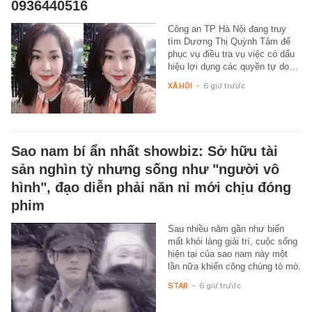
0936440516
Công an TP Hà Nội đang truy
tìm Dương Thị Quỳnh Tâm để
phục vụ điều tra vụ việc có dấu
hiệu lợi dụng các quyền tự do…
XÃ HỘI
-
6 giờ trước
Sao nam bí ẩn nhất showbiz: Sở hữu tài
sản nghìn tỷ nhưng sống như "người vô
hình", đạo diễn phải năn nỉ mới chịu đóng
phim
Sau nhiều năm gần như biến
mất khỏi làng giải trí, cuộc sống
hiện tại của sao nam này một
lần nữa khiến công chúng tò mò.
STAR
-
6 giờ trước