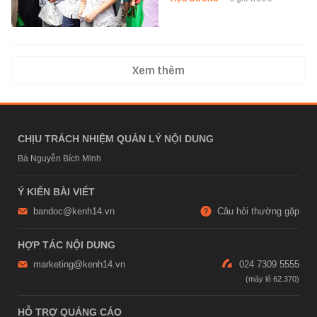
Xem thêm
CHỊU TRÁCH NHIỆM QUẢN LÝ NỘI DUNG
Bà Nguyễn Bích Minh
Ý KIẾN BÀI VIẾT
bandoc@kenh14.vn
Câu hỏi thường gặp
HỢP TÁC NỘI DUNG
marketing@kenh14.vn
024 7309 5555
HỖ TRỢ QUẢNG CÁO