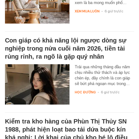
xem là ba mong muốn phổ…
XEM MUA LUÔN
-
6 giờ trước
Con giáp có khả năng lội ngược dòng sự
nghiệp trong nửa cuối năm 2026, tiền tài
rủng rỉnh, ra ngõ là gặp quý nhân
Trải qua những tháng đầu năm
chịu nhiều thử thách và áp lực
chèn ép, đây chính là con giáp
sẽ bứt phá ngoạn mục trong…
HỌC ĐƯỜNG
-
6 giờ trước
Kiểm tra kho hàng của Phùn Thị Thủy SN
1988, phát hiện loạt bao tải dứa buộc kín
khả nghi: Lời khai của chủ kho hé lộ điều