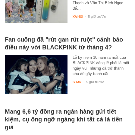
Thạch và Văn Thị Bích Ngọc
để…
XÃ HỘI
-
5 giờ trước
Fan cuồng đã "rút gan rút ruột" cảnh báo
điều này với BLACKPINK từ tháng 4?
Lễ kỷ niệm 10 năm ra mắt của
BLACKPINK đáng lẽ phải là một
ngày vui, nhưng đã trở thành
chủ đề gây tranh cãi.
STAR
-
5 giờ trước
Mang 6,6 tỷ đồng ra ngân hàng gửi tiết
kiệm, cụ ông ngỡ ngàng khi tất cả là tiền
giả