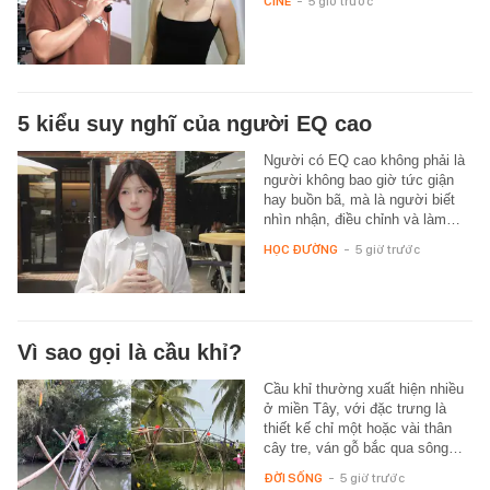
CINE
-
5 giờ trước
5 kiểu suy nghĩ của người EQ cao
Người có EQ cao không phải là
người không bao giờ tức giận
hay buồn bã, mà là người biết
nhìn nhận, điều chỉnh và làm…
HỌC ĐƯỜNG
-
5 giờ trước
Vì sao gọi là cầu khỉ?
Cầu khỉ thường xuất hiện nhiều
ở miền Tây, với đặc trưng là
thiết kế chỉ một hoặc vài thân
cây tre, ván gỗ bắc qua sông…
ĐỜI SỐNG
-
5 giờ trước