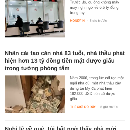
Trước đó, cụ ông không mảy
may nghi ngờ về 6,6 tỷ đồng
trong tay.
MONEY.14
-
5 giờ trước
Nhận cải tạo căn nhà 83 tuổi, nhà thầu phát
hiện hơn 13 tỷ đồng tiền mặt được giấu
trong tường phòng tắm
Năm 2006, trong lúc cải tạo một
ngôi nhà cũ, một nhà thầu xây
dựng tại Mỹ đã phát hiện
182.000 USD tiền cổ được
giấu…
THẾ GIỚI ĐÓ ĐÂY
-
5 giờ trước
Nghỉ lễ về quê, tôi bất ngờ thấy nhà mới