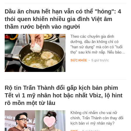
Dầu ăn chưa hết hạn vẫn có thể "hỏng": 4
thói quen khiến nhiều gia đình Việt âm
thầm rước bệnh vào người
Theo các chuyên gia dinh
dưỡng, dầu ăn không chỉ có
"hạn sử dụng" mà còn có "tuổi
thọ" sau khi mở nắp. Nếu bảo…
SỨC KHỎE
-
5 giờ trước
Rộ tin Trấn Thành đổi gấp kịch bản phim
Tết vì 1 mỹ nhân hot bậc nhất Vbiz, lộ hint
rõ mồn một từ lâu
Không chỉ nhắm cho vai nữ
chính, Trấn Thành còn thay đổi
kịch bản vì mỹ nhân này?