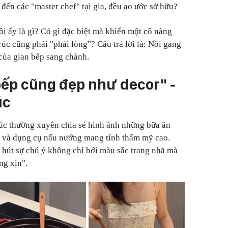
 đến các "master chef" tại gia, đều ao ước sở hữu?
i ấy là gì? Có gì đặc biệt mà khiến một cô nàng
rúc cũng phải
"
phải lòng
"
? Câu trả lời là: Nồi gang
của gian bếp sang chảnh.
bếp cũng đẹp như decor
"
-
úc
úc thường xuyên chia sẻ hình ảnh những bữa ăn
tế và dụng cụ nấu nướng mang tính thẩm mỹ cao.
 hút sự chú ý không chỉ bởi màu sắc trang nhã mà
ng xịn".