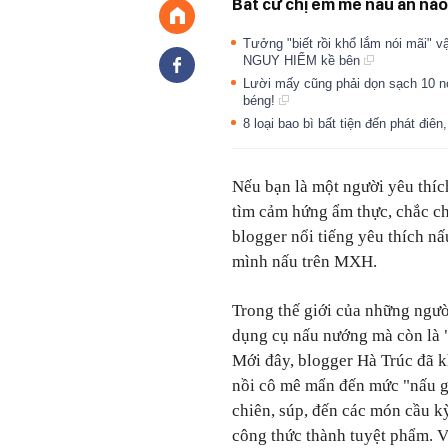
Bất cứ chị em mê nấu ăn nào
Tưởng "biết rồi khổ lắm nói mãi" 
NGUY HIỂM kề bên
Lười mấy cũng phải dọn sạch 10 nơ
béng!
8 loại bao bì bất tiện đến phát đi
Nếu bạn là một người yêu thíc
tìm cảm hứng ẩm thực, chắc ch
blogger nổi tiếng yêu thích n
mình nấu trên MXH.
Trong thế giới của những ngườ
dụng cụ nấu nướng mà còn là "
Mới đây, blogger Hà Trúc đã k
nồi cô mê mẩn đến mức "nấu 
chiên, súp, đến các món cầu k
công thức thành tuyệt phẩm. V