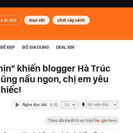
o đi chợ
mẹo vặt
chơi cây cảnh
ĐỂ ĐẸP
ĐỒ GIA DỤNG
DEAL XỊN
mịn" khiến blogger Hà Trúc
cũng nấu ngon, chị em yêu
hiếc!
6:31
Nghe đọc bài
Theo dõi Kenh14.vn trên