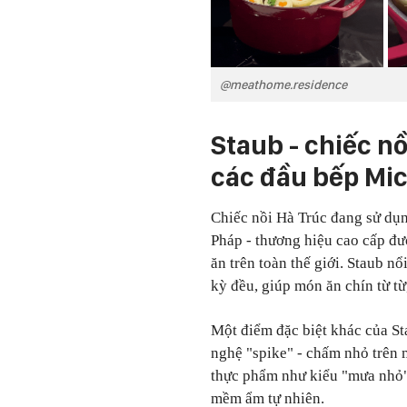
@meathome.residence
Staub - chiếc n
các đầu bếp Mic
Chiếc nồi Hà Trúc đang sử dụn
Pháp
-
thương hiệu cao cấp đượ
ăn trên toàn thế giới. Staub nổ
kỳ đều, giúp món ăn chín từ t
Một điểm đặc biệt khác của St
nghệ "spike"
-
chấm nhỏ trên m
thực phẩm như kiểu "mưa nhỏ"
mềm ẩm tự nhiên.