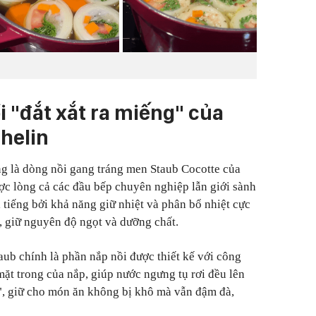
ồi
"
đắt xắt ra miếng
"
của
helin
g là dòng nồi gang tráng men Staub Cocotte của
c lòng cả các đầu bếp chuyên nghiệp lẫn giới sành
i tiếng bởi khả năng giữ nhiệt và phân bổ nhiệt cực
ừ, giữ nguyên độ ngọt và dưỡng chất.
aub chính là phần nắp nồi được thiết kế với công
ặt trong của nắp, giúp nước ngưng tụ rơi đều lên
, giữ cho món ăn không bị khô mà vẫn đậm đà,