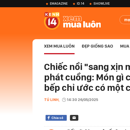
EMAGAZINE
ID.14
SHOWLIVE
mẹ
XEM MUA LUÔN
ĐẸP GIỐNG SAO
MUA 
Chiếc nồi "sang xịn 
phát cuồng: Món gì 
bếp chỉ ước có một c
TÚ LINH,
14:30 26/05/2025
Chia sẻ