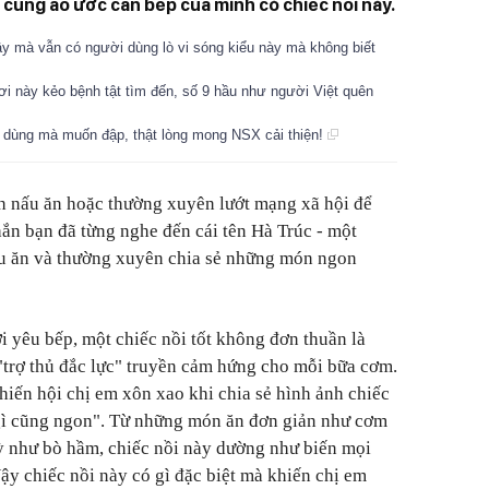
 cũng ao ước căn bếp của mình có chiếc nồi này.
vậy mà vẫn có người dùng lò vi sóng kiểu này mà không biết
i này kẻo bệnh tật tìm đến, số 9 hầu như người Việt quên
ên, dùng mà muốn đập, thật lòng mong NSX cải thiện!
h nấu ăn hoặc thường xuyên lướt mạng xã hội để
ắn bạn đã từng nghe đến cái tên Hà Trúc
-
một
ấu ăn và thường xuyên chia sẻ những món ngon
i yêu bếp, một chiếc nồi tốt không đơn thuần là
trợ thủ đắc lực" truyền cảm hứng cho mỗi bữa cơm.
hiến hội chị em xôn xao khi chia sẻ hình ảnh chiếc
gì cũng ngon". Từ những món ăn đơn giản như cơm
ỳ như bò hầm, chiếc nồi này dường như biến mọi
ậy chiếc nồi này có gì đặc biệt mà khiến chị em