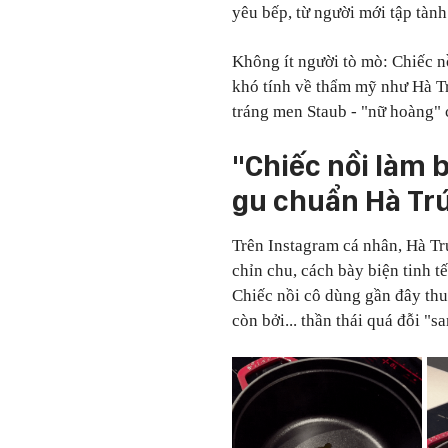
yêu bếp, từ người mới tập tành
Không ít người tò mò: Chiếc nồ
khó tính về thẩm mỹ như Hà T
tráng men Staub
-
"
nữ hoàng
"
"
Chiếc nồi làm 
gu chuẩn Hà Tr
Trên Instagram cá nhân, Hà Tr
chỉn chu, cách bày biện tinh 
Chiếc nồi cô dùng gần đây thu
còn bởi... thần thái quá đỗi "sa