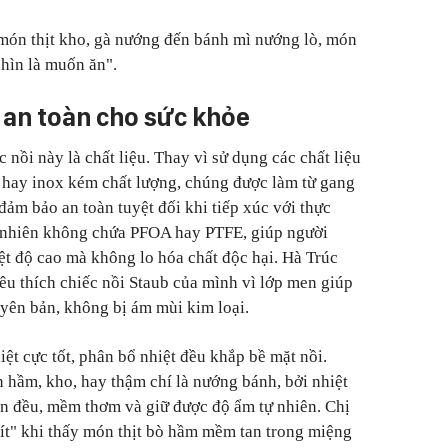
món thịt kho, gà nướng đến bánh mì nướng lò, món
hìn là muốn ăn
"
.
, an toàn cho sức khỏe
 nồi này là chất liệu. Thay vì sử dụng các chất liệu
 hay inox kém chất lượng, chúng được làm từ gang
 đảm bảo an toàn tuyệt đối khi tiếp xúc với thực
 nhiên không chứa PFOA hay PTFE, giúp người
ệt độ cao mà không lo hóa chất độc hại. Hà Trúc
yêu thích chiếc nồi Staub của mình vì lớp men giúp
yên bản, không bị ám mùi kim loại.
iệt cực tốt, phân bổ nhiệt đều khắp bề mặt nồi.
 hầm, kho, hay thậm chí là nướng bánh, bởi nhiệt
n đều, mềm thơm và giữ được độ ẩm tự nhiên. Chị
ít" khi thấy món thịt bò hầm mềm tan trong miệng