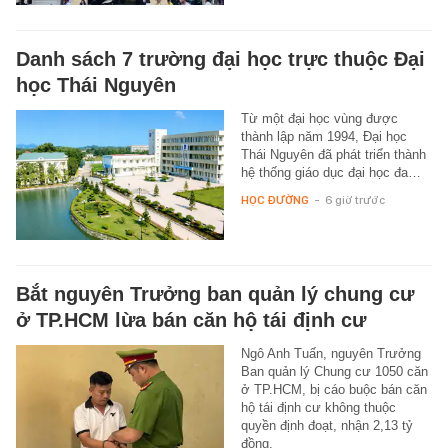
Danh sách 7 trường đại học trực thuộc Đại
học Thái Nguyên
Từ một đại học vùng được
thành lập năm 1994, Đại học
Thái Nguyên đã phát triển thành
hệ thống giáo dục đại học đa…
HỌC ĐƯỜNG
-
6 giờ trước
Bắt nguyên Trưởng ban quản lý chung cư
ở TP.HCM lừa bán căn hộ tái định cư
Ngô Anh Tuấn, nguyên Trưởng
Ban quản lý Chung cư 1050 căn
ở TP.HCM, bị cáo buộc bán căn
hộ tái định cư không thuộc
quyền định đoạt, nhận 2,13 tỷ
đồng.