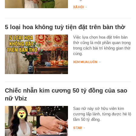
XÃ HỘI
-
5 loại hoa không tuỳ tiện đặt trên bàn thờ
Việc lựa chọn hoa đặt trên bàn
thờ cũng là một phần quan trọng
trong cách bài trí không gian thờ
cúng.
XEM MUA LUÔN
-
Chiếc nhẫn kim cương 50 tỷ đồng của sao
nữ Vbiz
Sao nữ này sở hữu viên kim
cương lấp lánh, từng được hé lộ
tầm 50 tỷ đồng.
STAR
-