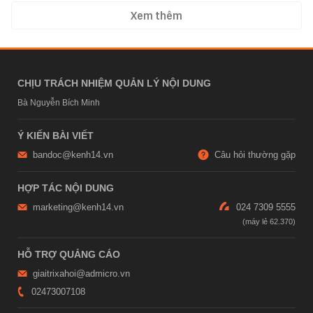
Xem thêm
CHỊU TRÁCH NHIỆM QUẢN LÝ NỘI DUNG
Bà Nguyễn Bích Minh
Ý KIẾN BÀI VIẾT
bandoc@kenh14.vn
Câu hỏi thường gặp
HỢP TÁC NỘI DUNG
marketing@kenh14.vn
024 7309 5555
HỖ TRỢ QUẢNG CÁO
giaitrixahoi@admicro.vn
02473007108