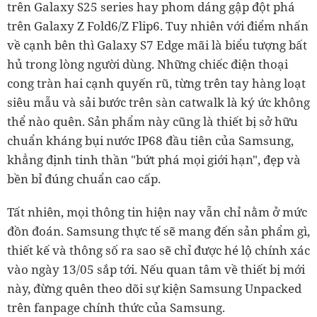
trên Galaxy S25 series hay phom dáng gập đột phá
trên Galaxy Z Fold6/Z Flip6. Tuy nhiên với điểm nhấn
về cạnh bên thì Galaxy S7 Edge mãi là biểu tượng bất
hủ trong lòng người dùng. Những chiếc điện thoại
cong tràn hai cạnh quyến rũ, từng trên tay hàng loạt
siêu mẫu và sải bước trên sàn catwalk là ký ức không
thể nào quên. Sản phẩm này cũng là thiết bị sở hữu
chuẩn kháng bụi nước IP68 đầu tiên của Samsung,
khẳng định tinh thần "bứt phá mọi giới hạn", đẹp và
bền bỉ đúng chuẩn cao cấp.
Tất nhiên, mọi thông tin hiện nay vẫn chỉ nằm ở mức
đồn đoán. Samsung thực tế sẽ mang đến sản phẩm gì,
thiết kế và thông số ra sao sẽ chỉ được hé lộ chính xác
vào ngày 13/05 sắp tới. Nếu quan tâm về thiết bị mới
này, đừng quên theo dõi sự kiện Samsung Unpacked
trên fanpage chính thức của Samsung.