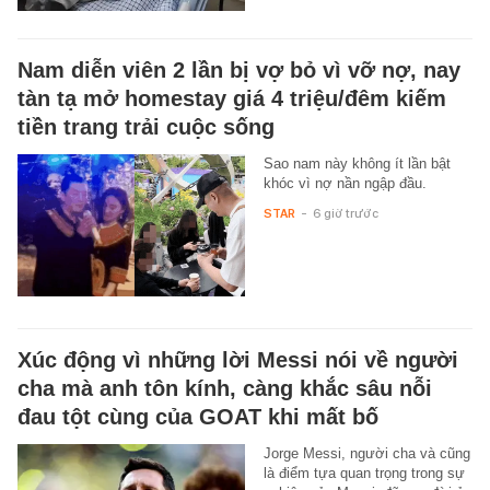
Nam diễn viên 2 lần bị vợ bỏ vì vỡ nợ, nay
tàn tạ mở homestay giá 4 triệu/đêm kiếm
tiền trang trải cuộc sống
Sao nam này không ít lần bật
khóc vì nợ nần ngập đầu.
STAR
-
6 giờ trước
Xúc động vì những lời Messi nói về người
cha mà anh tôn kính, càng khắc sâu nỗi
đau tột cùng của GOAT khi mất bố
Jorge Messi, người cha và cũng
là điểm tựa quan trọng trong sự