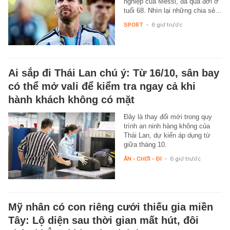
nghiệp của Messi, đã qua đời ở
tuổi 68. Nhìn lại những chia sẻ…
SPORT
-
6 giờ trước
Ai sắp đi Thái Lan chú ý: Từ 16/10, sân bay
có thể mở vali để kiểm tra ngay cả khi
hành khách không có mặt
Đây là thay đổi mới trong quy
trình an ninh hàng không của
Thái Lan, dự kiến áp dụng từ
giữa tháng 10.
ĂN - CHƠI - ĐI
-
6 giờ trước
Mỹ nhân có con riêng cưới thiếu gia miền
Tây: Lộ diện sau thời gian mất hút, đôi