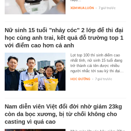
XEM MUA LUÔN
-
7 giờ trước
Nữ sinh 15 tuổi "nhảy cóc" 2 lớp để thi đại
học cùng anh trai, kết quả đỗ trường top 1
với điểm cao hơn cả anh
Lọt top 100 thí sinh điểm cao
nhất tỉnh, nữ sinh 15 tuổi đang
trở thành cái tên được nhiều
người nhắc tới sau kỳ thi đại…
HỌC ĐƯỜNG
-
7 giờ trước
Nam diễn viên Việt đổi đời nhờ giảm 23kg
còn da bọc xương, bị từ chối không cho
casting vì quá cao