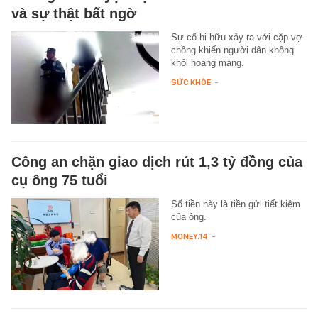
và sự thật bất ngờ
Sự cố hi hữu xảy ra với cặp vợ
chồng khiến người dân không
khỏi hoang mang.
SỨC KHỎE
-
Công an chặn giao dịch rút 1,3 tỷ đồng của
cụ ông 75 tuổi
Số tiền này là tiền gửi tiết kiệm
của ông.
MONEY.14
-