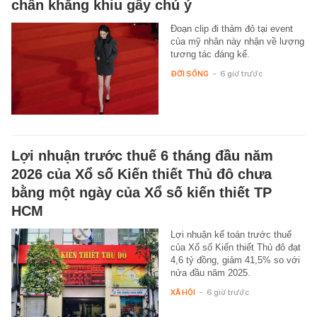
chân khẳng khiu gây chú ý
Đoạn clip đi thảm đỏ tại event
của mỹ nhân này nhận về lượng
tương tác đáng kể.
ĐỜI SỐNG
-
6 giờ trước
Lợi nhuận trước thuế 6 tháng đầu năm
2026 của Xổ số Kiến thiết Thủ đô chưa
bằng một ngày của Xổ số kiến thiết TP
HCM
Lợi nhuận kế toán trước thuế
của Xổ số Kiến thiết Thủ đô đạt
4,6 tỷ đồng, giảm 41,5% so với
nửa đầu năm 2025.
XÃ HỘI
-
6 giờ trước