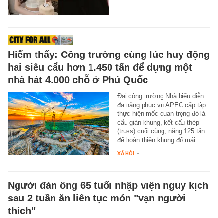
Hiếm thấy: Công trường cùng lúc huy động
hai siêu cẩu hơn 1.450 tấn để dựng một
nhà hát 4.000 chỗ ở Phú Quốc
Đại công trường Nhà biểu diễn
đa năng phục vụ APEC cấp tập
thực hiện mốc quan trọng đó là
cẩu giàn khung, kết cấu thép
(truss) cuối cùng, nặng 125 tấn
để hoàn thiện khung đổ mái.
XÃ HỘI
-
Người đàn ông 65 tuổi nhập viện nguy kịch
sau 2 tuần ăn liên tục món "vạn người
thích"