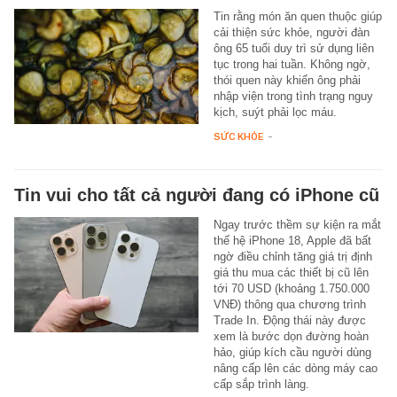
Tin rằng món ăn quen thuộc giúp
cải thiện sức khỏe, người đàn
ông 65 tuổi duy trì sử dụng liên
tục trong hai tuần. Không ngờ,
thói quen này khiến ông phải
nhập viện trong tình trạng nguy
kịch, suýt phải lọc máu.
SỨC KHỎE
-
Tin vui cho tất cả người đang có iPhone cũ
Ngay trước thềm sự kiện ra mắt
thế hệ iPhone 18, Apple đã bất
ngờ điều chỉnh tăng giá trị định
giá thu mua các thiết bị cũ lên
tới 70 USD (khoảng 1.750.000
VNĐ) thông qua chương trình
Trade In. Động thái này được
xem là bước dọn đường hoàn
hảo, giúp kích cầu người dùng
nâng cấp lên các dòng máy cao
cấp sắp trình làng.