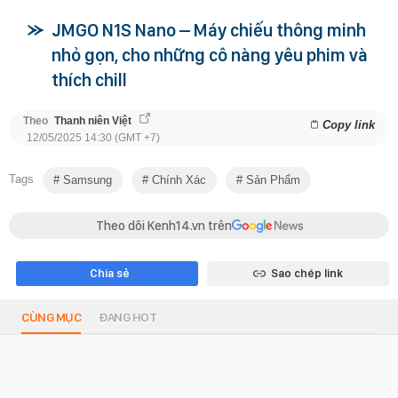
JMGO N1S Nano – Máy chiếu thông minh
nhỏ gọn, cho những cô nàng yêu phim và
thích chill
Theo
Thanh niên Việt
Copy link
12/05/2025 14:30 (GMT +7)
Tags
Samsung
Chính Xác
Sản Phẩm
Theo dõi Kenh14.vn trên
Chia sẻ
Sao chép link
CÙNG MỤC
ĐANG HOT