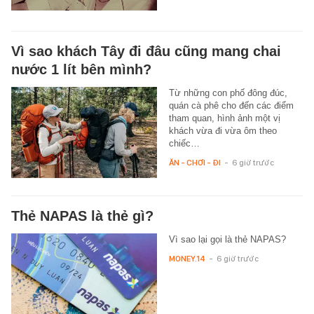
Vì sao khách Tây đi đâu cũng mang chai
nước 1 lít bên mình?
Từ những con phố đông đúc,
quán cà phê cho đến các điểm
tham quan, hình ảnh một vị
khách vừa đi vừa ôm theo
chiếc…
ĂN - CHƠI - ĐI
-
6 giờ trước
Thẻ NAPAS là thẻ gì?
Vì sao lại gọi là thẻ NAPAS?
MONEY.14
-
6 giờ trước