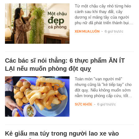
Từ một chậu cây nhỏ từng héo
cành sau khi thay đất, cây
dương xỉ măng tây của người
phụ nữ đã phát triển thành bụi…
XEM MUA LUÔN
-
6 giờ trước
Các bác sĩ nói thẳng: 6 thực phẩm ĂN ÍT
LẠI nếu muốn phòng đột quỵ
Toàn món "vạn người mê"
nhưng cũng là "kẻ tiếp tay" cho
đột quỵ. Nếu không muốn sớm
nằm trong phòng cấp cứu, tốt…
SỨC KHỎE
-
6 giờ trước
Kẻ giấu ma túy trong người lao xe vào