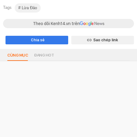
Tags
Lừa Đảo
Theo dõi Kenh14.vn trên
Chia sẻ
Sao chép link
CÙNG MỤC
ĐANG HOT