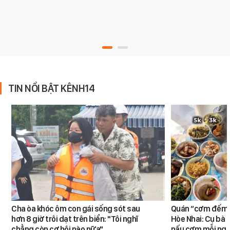
TIN NỔI BẬT KÊNH14
Cha òa khóc ôm con gái sống sót sau
Quán “cơm đếm”
hơn 8 giờ trôi dạt trên biển: "Tôi nghĩ
Hòe Nhai: Cụ bà 8
chẳng còn cơ hội nào nữa"
nấu cơm mỗi ngà