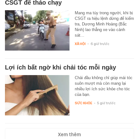
CSGT để tháo chạy
Mang ma túy trong người, khi bị
CSGT ra hiệu lệnh dừng để kiểm
tra, Dương Minh Hoàng (Bắc
Ninh) lao thẳng xe vào cảnh
sát…
XÃ HỘI
-
6 giờ trước
Lợi ích bất ngờ khi chải tóc mỗi ngày
Chải đầu không chỉ giúp mái tóc
suôn mượt mà còn mang lại
nhiều lợi ích sức khỏe cho tóc
của bạn.
SỨC KHỎE
-
5 giờ trước
Xem thêm