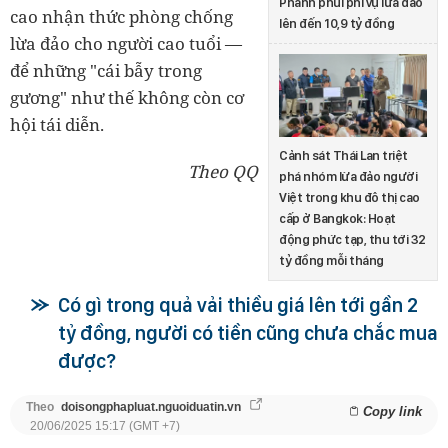
Phanh phui phi vụ lừa đảo
cao nhận thức phòng chống
lên đến 10,9 tỷ đồng
lừa đảo cho người cao tuổi —
để những "cái bẫy trong
gương" như thế không còn cơ
hội tái diễn.
Cảnh sát Thái Lan triệt
Theo QQ
phá nhóm lừa đảo người
Việt trong khu đô thị cao
cấp ở Bangkok: Hoạt
động phức tạp, thu tới 32
tỷ đồng mỗi tháng
Có gì trong quả vải thiều giá lên tới gần 2
tỷ đồng, người có tiền cũng chưa chắc mua
được?
Theo
doisongphapluat.nguoiduatin.vn
Copy link
20/06/2025 15:17 (GMT +7)