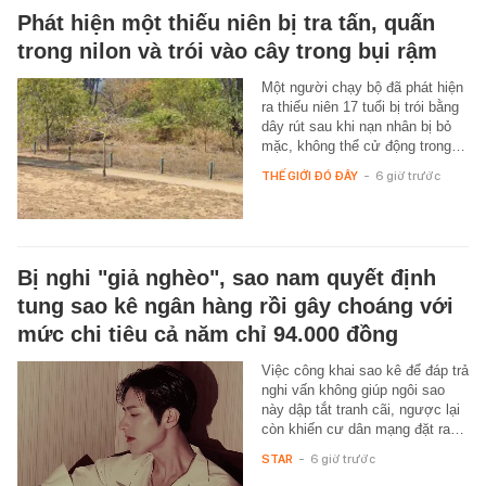
Phát hiện một thiếu niên bị tra tấn, quấn
trong nilon và trói vào cây trong bụi rậm
Một người chạy bộ đã phát hiện
ra thiếu niên 17 tuổi bị trói bằng
dây rút sau khi nạn nhân bị bỏ
mặc, không thể cử động trong…
THẾ GIỚI ĐÓ ĐÂY
-
6 giờ trước
Bị nghi "giả nghèo", sao nam quyết định
tung sao kê ngân hàng rồi gây choáng với
mức chi tiêu cả năm chỉ 94.000 đồng
Việc công khai sao kê để đáp trả
nghi vấn không giúp ngôi sao
này dập tắt tranh cãi, ngược lại
còn khiến cư dân mạng đặt ra…
STAR
-
6 giờ trước