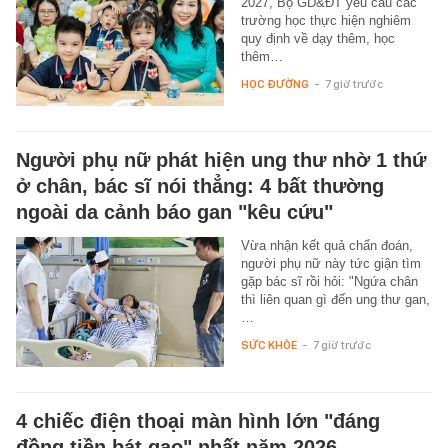
2027, Bộ GD&ĐT yêu cầu các
trường học thực hiện nghiêm
quy định về dạy thêm, học
thêm…
HỌC ĐƯỜNG
-
7 giờ trước
Người phụ nữ phát hiện ung thư nhờ 1 thứ
ở chân, bác sĩ nói thẳng: 4 bất thường
ngoài da cảnh báo gan "kêu cứu"
Vừa nhận kết quả chẩn đoán,
người phụ nữ này tức giận tìm
gặp bác sĩ rồi hỏi: "Ngứa chân
thì liên quan gì đến ung thư gan,
…
SỨC KHỎE
-
7 giờ trước
4 chiếc điện thoại màn hình lớn "đáng
đồng tiền bát gạo" nhất năm 2026