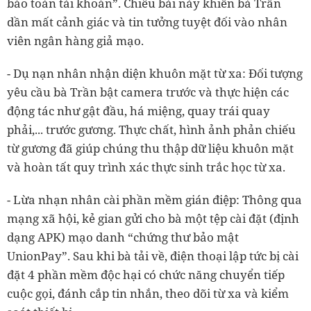
bảo toàn tài khoản”. Chiêu bài này khiến bà Trần
dần mất cảnh giác và tin tưởng tuyệt đối vào nhân
viên ngân hàng giả mạo.
- Dụ nạn nhân nhận diện khuôn mặt từ xa: Đối tượng
yêu cầu bà Trần bật camera trước và thực hiện các
động tác như gật đầu, há miệng, quay trái quay
phải,... trước gương. Thực chất, hình ảnh phản chiếu
từ gương đã giúp chúng thu thập dữ liệu khuôn mặt
và hoàn tất quy trình xác thực sinh trắc học từ xa.
- Lừa nhạn nhân cài phần mềm gián điệp: Thông qua
mạng xã hội, kẻ gian gửi cho bà một tệp cài đặt (định
dạng APK) mạo danh “chứng thư bảo mật
UnionPay”. Sau khi bà tải về, điện thoại lập tức bị cài
đặt 4 phần mềm độc hại có chức năng chuyển tiếp
cuộc gọi, đánh cắp tin nhắn, theo dõi từ xa và kiểm