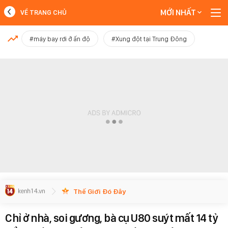
MỚI NHẤT
VỀ TRANG CHỦ
MỚI NHẤT
#máy bay rơi ở ấn độ
#Xung đột tại Trung Đông
Xem thêm
Thế Giới Đó Đây
Chỉ ở nhà, soi gương, bà cụ U80 suýt mất 14 tỷ