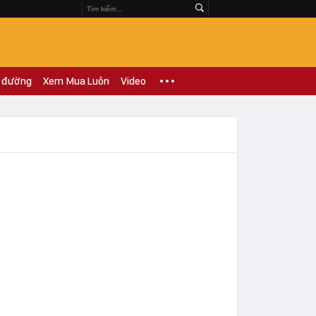
 đường
Xem Mua Luôn
Video