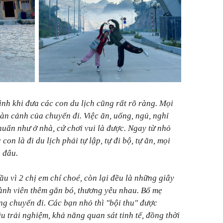
nh khi đưa các con du lịch cũng rất rõ ràng. Mọi
oàn cảnh của chuyến đi. Việc ăn, uống, ngủ, nghỉ
uẩn như ở nhà, cứ chơi vui là được. Ngay từ nhỏ
con là đi du lịch phải tự lập, tự đi bộ, tự ăn, mọi
 đâu.
u vì 2 chị em chí choé, còn lại đều là những giây
hành viên thêm gắn bó, thương yêu nhau. Bố mẹ
g chuyến đi. Các bạn nhỏ thì "bội thu" được
 trải nghiệm, khả năng quan sát tinh tế, đồng thời