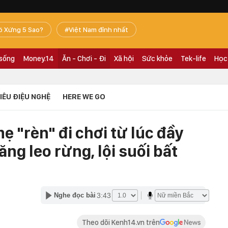
ó Xứng 5 Sao?
Việt Nam đỉnh nhất
 sống
Money.14
Ăn - Chơi - Đi
Xã hội
Sức khỏe
Tek-life
Học
TIÊU ĐIỆU NGHỆ
HERE WE GO
ẹ "rèn" đi chơi từ lúc đầy
ăng leo rừng, lội suối bất
3:43
Nghe đọc bài
Theo dõi Kenh14.vn trên