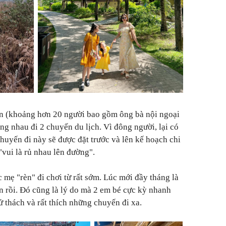
ân (khoảng hơn 20 người bao gồm ông bà nội ngoại
ùng nhau đi 2 chuyến du lịch. Vì đông người, lại có
huyến đi này sẽ được đặt trước và lên kế hoạch chi
, "vui là rủ nhau lên đường".
 mẹ "rèn" đi chơi từ rất sớm. Lúc mới đầy tháng là
ên rồi. Đó cũng là lý do mà 2 em bé cực kỳ nhanh
ử thách và rất thích những chuyến đi xa.