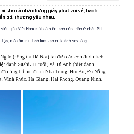
lại cho cả nhà những giây phút vui vẻ, hạnh
gắn bó, thương yêu nhau.
i siêu giàu Việt Nam mới dám ăn, anh nông dân ở châu Phi
Tộp, món ăn trứ danh làm vạn du khách say lòng
Ngân (sống tại Hà Nội) lại đưa các con đi du lịch
ệt danh Sushi, 11 tuổi) và Tú Anh (biệt danh
 đã cùng bố mẹ đi tới Nha Trang, Hội An, Đà Nẵng,
a, Vĩnh Phúc, Hà Giang, Hải Phòng, Quảng Ninh.