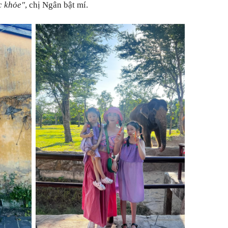
c khỏe"
, chị Ngân bật mí.