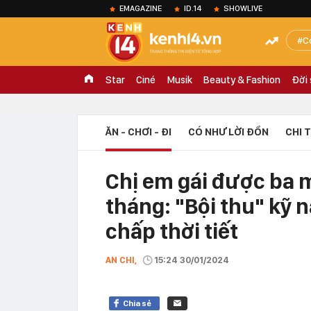
EMAGAZINE
ID.14
SHOWLIVE
C
Star
Ciné
Musik
Beauty & Fashion
Đời
ĂN - CHƠI - ĐI
CÓ NHƯ LỜI ĐỒN
CHI 
Chị em gái được ba m
tháng: "Bội thu" kỹ n
chấp thời tiết
AN CHI,
15:24 30/01/2024
Chia sẻ