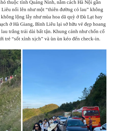
 nhỏ thuộc tỉnh Quảng Ninh, nằm cách Hà Nội gần
 Liêu nổi lên như một “thiên đường cỏ lau” không
y không lộng lẫy như mùa hoa dã quỳ ở Đà Lạt hay
mạch ở Hà Giang, Bình Liêu lại sở hữu vẻ đẹp hoang
 lau trắng trải dài bất tận. Khung cảnh như chốn cổ
i trẻ “sốt xình xịch” và ùn ùn kéo đến check-in.