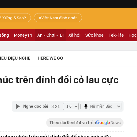
ó Xứng 5 Sao?
Việt Nam đỉnh nhất
 sống
Money.14
Ăn - Chơi - Đi
Xã hội
Sức khỏe
Tek-life
Học
TIÊU ĐIỆU NGHỆ
HERE WE GO
úc trên đỉnh đồi cỏ lau cực
3:21
Nghe đọc bài
Theo dõi Kenh14.vn trên
h chen chúc trên một đỉnh đồi để chụp ảnh giữa