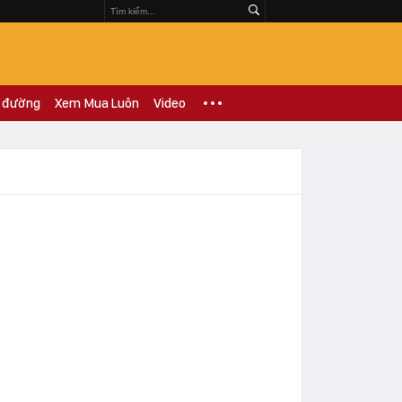
 đường
Xem Mua Luôn
Video