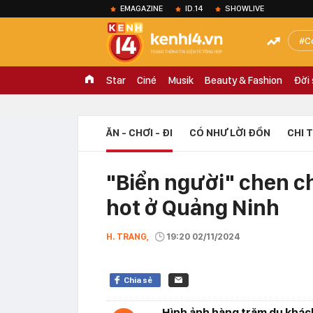
EMAGAZINE
ID.14
SHOWLIVE
C
Star
Ciné
Musik
Beauty & Fashion
Đời
ĂN - CHƠI - ĐI
CÓ NHƯ LỜI ĐỒN
CHI 
"Biển người" chen ch
hot ở Quảng Ninh
H. TRANG,
19:20 02/11/2024
Chia sẻ
Hình ảnh hàng trăm du khác