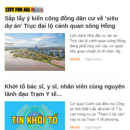
Sắp lấy ý kiến cộng đồng dân cư về 'siêu
dự án' Trục đại lộ cảnh quan sông Hồng
Liên danh Nhà đầu tư dự án
Trục đại lộ cảnh quan sông Hồng
đang phối hợp với các cơ quan
liên quan chuẩn bị tổ chức lấy…
XÃ HỘI
-
7 giờ trước
Khởi tố bác sĩ, y sĩ, nhân viên cùng nguyên
lãnh đạo Trạm Y tế...
Cơ quan Cảnh sát điều tra Công
an tỉnh Đắk Lắk đã khởi tố 7 bị
can trong vụ án “Tham ô tài sản”
xảy ra tại Trạm Y tế phường…
XÃ HỘI
-
7 giờ trước