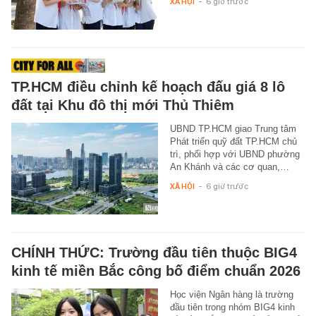
XÃ HỘI
-
6 giờ trước
TP.HCM điều chỉnh kế hoạch đấu giá 8 lô
đất tại Khu đô thị mới Thủ Thiêm
UBND TP.HCM giao Trung tâm
Phát triển quỹ đất TP.HCM chủ
trì, phối hợp với UBND phường
An Khánh và các cơ quan,…
XÃ HỘI
-
6 giờ trước
CHÍNH THỨC: Trường đầu tiên thuộc BIG4
kinh tế miền Bắc công bố điểm chuẩn 2026
Học viện Ngân hàng là trường
đầu tiên trong nhóm BIG4 kinh