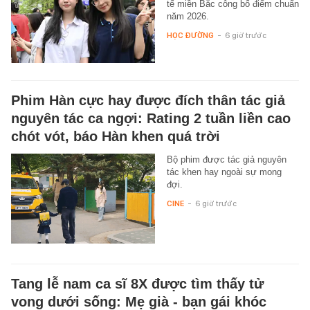
tế miền Bắc công bố điểm chuẩn
năm 2026.
HỌC ĐƯỜNG
-
6 giờ trước
Phim Hàn cực hay được đích thân tác giả
nguyên tác ca ngợi: Rating 2 tuần liền cao
chót vót, báo Hàn khen quá trời
Bộ phim được tác giả nguyên
tác khen hay ngoài sự mong
đợi.
CINE
-
6 giờ trước
Tang lễ nam ca sĩ 8X được tìm thấy tử
vong dưới sống: Mẹ già - bạn gái khóc