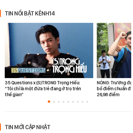
TIN NỔI BẬT KÊNH14
35 Questions x (S)TRONG Trọng Hiếu:
NÓNG: Trường đại
“Tôi chỉ là một đứa trẻ đang ở trọ trên
bố điểm chuẩn đại
thế gian”
26,98 điểm
TIN MỚI CẬP NHẬT