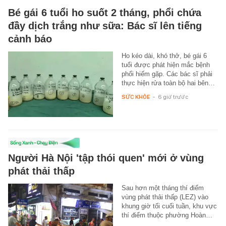
Bé gái 6 tuổi ho suốt 2 tháng, phổi chứa
đầy dịch trắng như sữa: Bác sĩ lên tiếng
cảnh báo
Ho kéo dài, khó thở, bé gái 6
tuổi được phát hiện mắc bệnh
phổi hiếm gặp. Các bác sĩ phải
thực hiện rửa toàn bộ hai bên…
SỨC KHỎE
-
6 giờ trước
Người Hà Nội 'tập thói quen' mới ở vùng
phát thải thấp
Sau hơn một tháng thí điểm
vùng phát thải thấp (LEZ) vào
khung giờ tối cuối tuần, khu vực
thí điểm thuộc phường Hoàn…