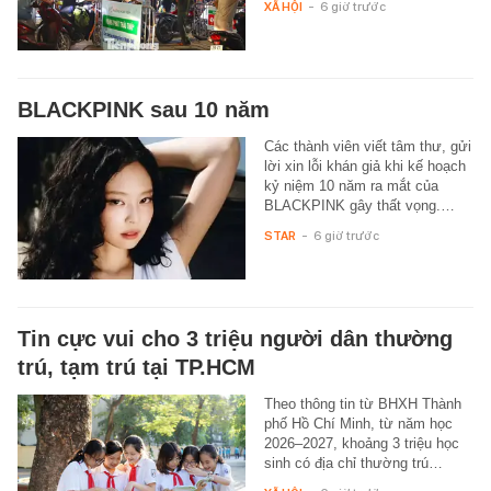
XÃ HỘI
-
6 giờ trước
BLACKPINK sau 10 năm
Các thành viên viết tâm thư, gửi
lời xin lỗi khán giả khi kế hoạch
kỷ niệm 10 năm ra mắt của
BLACKPINK gây thất vọng.…
STAR
-
6 giờ trước
Tin cực vui cho 3 triệu người dân thường
trú, tạm trú tại TP.HCM
Theo thông tin từ BHXH Thành
phố Hồ Chí Minh, từ năm học
2026–2027, khoảng 3 triệu học
sinh có địa chỉ thường trú…