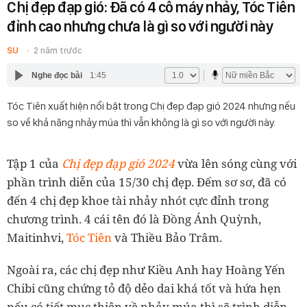
Chị đẹp đạp gió: Đã có 4 cỗ máy nhảy, Tóc Tiên
đỉnh cao nhưng chưa là gì so với người này
SU
2 năm trước
Nghe đọc bài
1:45
Tóc Tiên xuất hiện nổi bật trong Chị đẹp đạp gió 2024 nhưng nếu
so về khả năng nhảy múa thì vẫn không là gì so với người này.
Tập 1 của
Chị đẹp đạp gió 2024
vừa lên sóng cùng với
phần trình diễn của 15/30 chị đẹp. Đếm sơ sơ, đã có
đến 4 chị đẹp khoe tài nhảy nhót cực đỉnh trong
chương trình. 4 cái tên đó là Đồng Ánh Quỳnh,
Maitinhvi,
Tóc Tiên
và Thiều Bảo Trâm.
Ngoài ra, các chị đẹp như Kiều Anh hay Hoàng Yến
Chibi cũng chứng tỏ độ dẻo dai khá tốt và hứa hẹn
nếu có tiết mục thiên về nhảy múa thì sẽ trình diễn