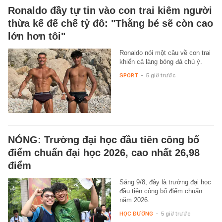
Ronaldo đầy tự tin vào con trai kiêm người
thừa kế đế chế tỷ đô: "Thằng bé sẽ còn cao
lớn hơn tôi"
Ronaldo nói một câu về con trai
khiến cả làng bóng đá chú ý.
SPORT
-
5 giờ trước
NÓNG: Trường đại học đầu tiên công bố
điểm chuẩn đại học 2026, cao nhất 26,98
điểm
Sáng 9/8, đây là trường đại học
đầu tiên công bố điểm chuẩn
năm 2026.
HỌC ĐƯỜNG
-
5 giờ trước