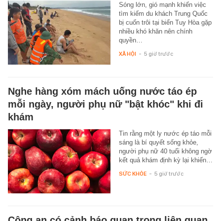
Sóng lớn, gió mạnh khiến việc
tìm kiếm du khách Trung Quốc
bị cuốn trôi tại biển Tuy Hòa gặp
nhiều khó khăn nên chính
quyền…
XÃ HỘI
-
5 giờ trước
Nghe hàng xóm mách uống nước táo ép
mỗi ngày, người phụ nữ "bật khóc" khi đi
khám
Tin rằng một ly nước ép táo mỗi
sáng là bí quyết sống khỏe,
người phụ nữ 40 tuổi không ngờ
kết quả khám định kỳ lại khiến…
SỨC KHỎE
-
5 giờ trước
Công an có cảnh báo quan trọng liên quan