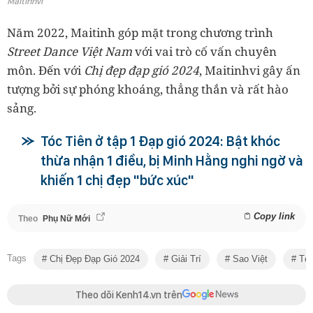
Maitinhvi
Năm 2022, Maitinh góp mặt trong chương trình
Street Dance Việt Nam
với vai trò cố vấn chuyên
môn. Đến với
Chị đẹp đạp gió 2024
, Maitinhvi gây ấn
tượng bởi sự phóng khoáng, thẳng thắn và rất hào
sảng.
Tóc Tiên ở tập 1 Đạp gió 2024: Bật khóc
thừa nhận 1 điều, bị Minh Hằng nghi ngờ và
khiến 1 chị đẹp "bức xúc"
Copy link
Theo
Phụ Nữ Mới
Tags
Chị Đẹp Đạp Gió 2024
Giải Trí
Sao Việt
Tóc
Theo dõi Kenh14.vn trên