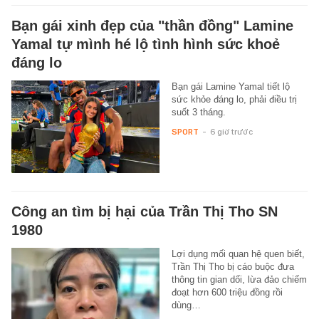
Bạn gái xinh đẹp của "thần đồng" Lamine
Yamal tự mình hé lộ tình hình sức khoẻ
đáng lo
Bạn gái Lamine Yamal tiết lộ
sức khỏe đáng lo, phải điều trị
suốt 3 tháng.
SPORT
-
6 giờ trước
Công an tìm bị hại của Trần Thị Tho SN
1980
Lợi dụng mối quan hệ quen biết,
Trần Thị Tho bị cáo buộc đưa
thông tin gian dối, lừa đảo chiếm
đoạt hơn 600 triệu đồng rồi
dùng…