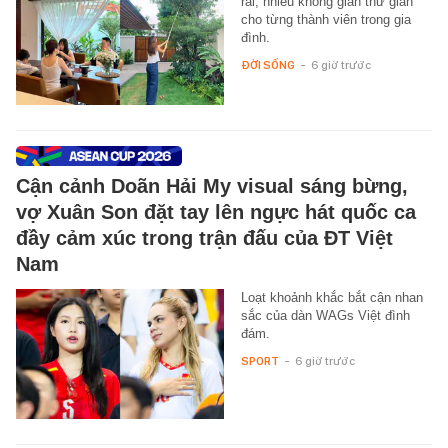
rãi, nhiều không gian thư giãn
cho từng thành viên trong gia
đình.
ĐỜI SỐNG
-
6 giờ trước
Cận cảnh Doãn Hải My visual sáng bừng,
vợ Xuân Son đặt tay lên ngực hát quốc ca
đầy cảm xúc trong trận đấu của ĐT Việt
Nam
Loạt khoảnh khắc bắt cận nhan
sắc của dàn WAGs Việt đình
đám.
SPORT
-
6 giờ trước