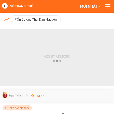
MỚI NHẤT
VỀ TRANG CHỦ
MỚI NHẤT
#Ồn ào của Thư Đan Nguyễn
Xem thêm
Star
CHỊ ĐẸP ĐẠP GIÓ 2024