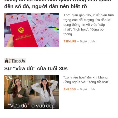
đến sổ đỏ, người dân nên biết rõ
Thời gian gần đây, xuất hiện tình
trạng các đối tượng lừa đảo lợi
dụng thông tin về việc “cập
nhật”, “tích hợp”, “đồng bộ
thông…
TEK-LIFE
-
5 giờ trước
Sự “vừa đủ” của tuổi 30s
“Có nhiều hơn” đôi khi không
đồng nghĩa với “sống tốt hơn”.
THE 30S
-
5 giờ trước