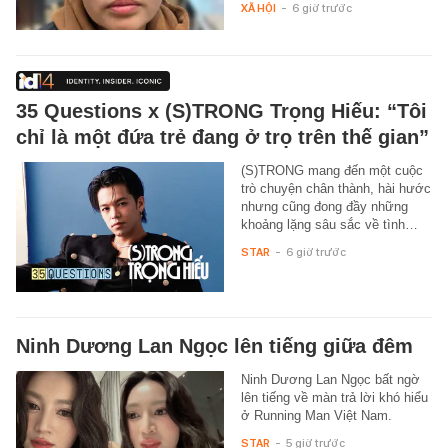
XÃ HỘI
-
6 giờ trước
35 Questions x (S)TRONG Trọng Hiếu: “Tôi
chỉ là một đứa trẻ đang ở trọ trên thế gian”
(S)TRONG mang đến một cuộc
trò chuyện chân thành, hài hước
nhưng cũng đong đầy những
khoảng lặng sâu sắc về tình…
STAR
-
6 giờ trước
Ninh Dương Lan Ngọc lên tiếng giữa đêm
Ninh Dương Lan Ngọc bất ngờ
lên tiếng về màn trả lời khó hiểu
ở Running Man Việt Nam.
STAR
-
5 giờ trước