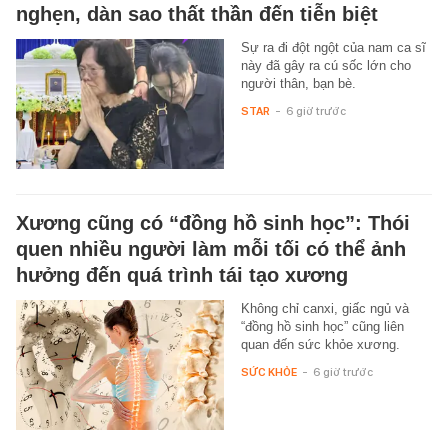
nghẹn, dàn sao thất thần đến tiễn biệt
Sự ra đi đột ngột của nam ca sĩ
này đã gây ra cú sốc lớn cho
người thân, bạn bè.
STAR
-
6 giờ trước
Xương cũng có “đồng hồ sinh học”: Thói
quen nhiều người làm mỗi tối có thể ảnh
hưởng đến quá trình tái tạo xương
Không chỉ canxi, giấc ngủ và
“đồng hồ sinh học” cũng liên
quan đến sức khỏe xương.
SỨC KHỎE
-
6 giờ trước