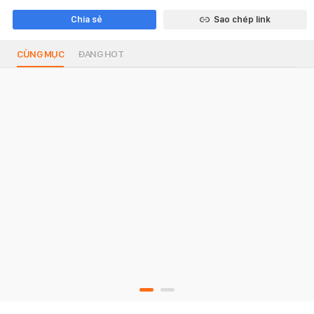
Chia sẻ
Sao chép link
CÙNG MỤC
ĐANG HOT