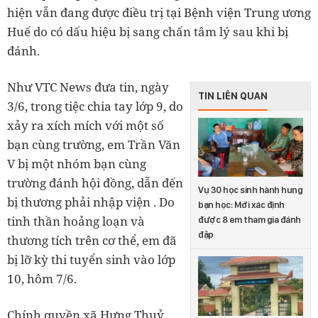
hiện vẫn đang được điều trị tại Bệnh viện Trung ương
Huế do có dấu hiệu bị sang chấn tâm lý sau khi bị
đánh.
Như VTC News đưa tin, ngày
TIN LIÊN QUAN
3/6, trong tiệc chia tay lớp 9, do
xảy ra xích mích với một số
bạn cùng trường, em Trần Văn
V bị một nhóm bạn cùng
trường đánh hội đồng, dẫn đến
Vụ 30 học sinh hành hung
bị thương phải nhập viện . Do
bạn học: Mới xác định
tinh thần hoảng loạn và
được 8 em tham gia đánh
đập
thương tích trên cơ thể, em đã
bị lỡ kỳ thi tuyển sinh vào lớp
10, hôm 7/6.
Chính quyền xã Hưng Thuỷ