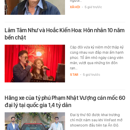
người…
XÃ HỘI
-
5 giờ trước
Lâm Tâm Như và Hoắc Kiến Hoa: Hôn nhân 10 năm
bền chặt
Cặp đôi vừa kỷ niệm một thập kỷ
cùng nhau vun đắp mái ấm hạnh
phúc. Tổ ấm nhỏ ngày càng viên
mãn, vượt qua những tin đồn
rạn…
STAR
-
5 giờ trước
Hãng xe của tỷ phú Phạm Nhật Vượng cán mốc 60
đại lý tại quốc gia 1,4 tỷ dân
Đại lý thứ 60 được khai trương
chỉ một năm sau khi VinFast mở
showroom đầu tiên tại Ấn Độ.