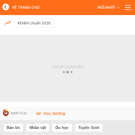
VỀ TRANG CHỦ
MỚI NHẤT
MỚI NHẤT
#Điểm chuẩn 2026
Xem thêm
Học đường
Bản tin
Nhân vật
Du học
Tuyển Sinh