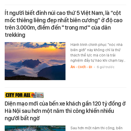
Ít người biết đỉnh núi cao thứ 5 Việt Nam, là “cột
mốc thiêng liêng đẹp nhất biên cương” ở độ cao
trên 3.000m, điểm đến "trong mơ" của dân
trekking
Hành trình chinh phục "nóc nhà
biên giới" này không chỉ là thử
thách thể lực mà còn là trải
nghiệm đầy tự hào khi chạm tay…
ĂN - CHƠI - ĐI
-
6 giờ trước
Diện mạo mới của bến xe khách gần 120 tỷ đồng ở
Hà Nội sau hơn một năm thi công khiến nhiều
người bất ngờ
Sau hơn một năm thi công, bến