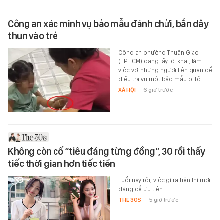
Công an xác minh vụ bảo mẫu đánh chửi, bắn dây
thun vào trẻ
Công an phường Thuận Giao
(TPHCM) đang lấy lời khai, làm
việc với những người liên quan để
điều tra vụ một bảo mẫu bị tố…
XÃ HỘI
-
6 giờ trước
Không còn cố “tiêu đáng từng đồng”, 30 rồi thấy
tiếc thời gian hơn tiếc tiền
Tuổi này rồi, việc gì ra tiền thì mới
đáng để ưu tiên.
THE 30S
-
5 giờ trước