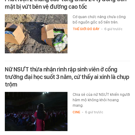
mặt bị vứt bên vệ đường cao tốc
Cơ quan chức năng chưa công
bố nguồn gốc số tiền trên.
THẾ GIỚI ĐÓ ĐÂY
-
6 giờ trước
Nữ NSƯT thừa nhận rình rập sinh viên ở cổng
trường đại học suốt 3 năm, cứ thấy ai xinh là chụp
trộm
Chia sẻ của nữ NSƯT khiến người
hâm mộ không khỏi hoang
mang.
CINE
-
6 giờ trước