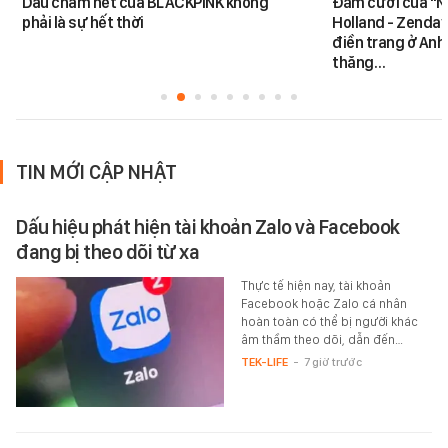
Dấu chấm hết của BLACKPINK không
Đám cưới của "N
phải là sự hết thời
Holland - Zendaya
điền trang ở Anh
thăng…
TIN MỚI CẬP NHẬT
Dấu hiệu phát hiện tài khoản Zalo và Facebook
đang bị theo dõi từ xa
Thực tế hiện nay, tài khoản
Facebook hoặc Zalo cá nhân
hoàn toàn có thể bị người khác
âm thầm theo dõi, dẫn đến…
TEK-LIFE
-
7 giờ trước