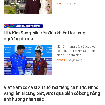
STAR
-
6 giờ trước
HLV Kim Sang-sik trêu đùa khiến Hai Long
ngượng đỏ mặt
Màn ăn mừng gây sốt của Hai
Long được HLV Kim Sang-sik tái
hiện cực hóm hỉnh.
SPORT
-
6 giờ trước
Việt Nam có ca sĩ 20 tuổi nổi tiếng cả nước: Nhạc
vang lên ai cũng biết, vượt qua biến cố bỏng nặng
ảnh hưởng nhan sắc