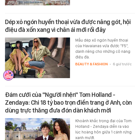
Dép xỏ ngón huyền thoại vừa được nâng gót, hội
điệu đà xốn xang vì chân ái mới rồi đây
Mẫu dép xỏ ngón huyền thoại
của Havaianas vừa được "F5",
dành riêng cho những cô nàng
điệu đà.
BEAUTY & FASHION
-
6 giờ trước
Đám cưới của "Người nhện" Tom Holland -
Zendaya: Chi 18 tỷ bao trọn điền trang ở Anh, còn
dùng trực thăng đưa đón dàn khách mời
Khoảnh khắc trọng đại của Tom
Holland - Zendaya diễn ra vào
lúc hoàng hôn giữa 1 cánh rừng
xanh mướt.