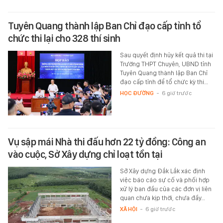
Tuyên Quang thành lập Ban Chỉ đạo cấp tỉnh tổ
chức thi lại cho 328 thí sinh
Sau quyết định hủy kết quả thi tại
Trường THPT Chuyên, UBND tỉnh
Tuyên Quang thành lập Ban Chỉ
đạo cấp tỉnh để tổ chức kỳ thi…
HỌC ĐƯỜNG
-
6 giờ trước
Vụ sập mái Nhà thi đấu hơn 22 tỷ đồng: Công an
vào cuộc, Sở Xây dựng chỉ loạt tồn tại
Sở Xây dựng Đắk Lắk xác định
việc báo cáo sự cố và phối hợp
xử lý ban đầu của các đơn vị liên
quan chưa kịp thời, chưa đầy…
XÃ HỘI
-
6 giờ trước