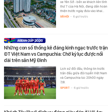
xe Yên Sở - bến xe khách liên tỉnh
thứ 7 của Hà Nội, đang dần hoàn
thiện trước ngày đưa vào khai…
XÃ HỘI
-
6 giờ trước
Những con số thống kê đáng kinh ngạc trước trận
ĐT Việt Nam vs Campuchia: Chờ kỷ lục được nối
dài trên sân Mỹ Đình
Lịch sử đối đầu, thông tin trước
trận đấu giữa đội tuyển Việt Nam
và Campuchia lúc 20h00 ngày
7/8.
SPORT
-
6 giờ trước