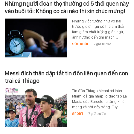
Những người đoản thọ thường có 5 thói quen này
vào buổi tối: Không có cái nào thì xin chúc mừng!
Những việc tưởng như vô hại
trước giờ đi ngủ có thể âm thầm
làm giảm chất lượng giấc ngủ,
ảnh hưởng đến tim mạch,…
SỨC KHỎE
-
7 giờ trước
Messi đích thân dập tắt tin đồn liên quan đến con
trai cả Thiago
Tin đồn Thiago Messi rời Inter
Miami để gia nhập lò đào tạo La
Masia của Barcelona từng khiến
mạng xã hội dậy sóng. Tuy…
SPORT
-
7 giờ trước