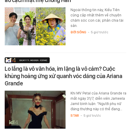
Ngoài thông tin này, Kiều Tiên
cũng cập nhật thêm về chuyện
chăm sóc con cái, phân chia tài
sản.
ĐỜI SỐNG
-
5 giờ trước
Lo lắng là vô văn hóa, im lặng là vô cảm? Cuộc
khủng hoảng ứng xử quanh vóc dáng của Ariana
Grande
Khi MV Petal của Ariana Grande ra
mắt ngày 31/7, diễn viên Jameela
Jamil bình luận: “Người phụ nữ
đáng thương này có thể đang…
STAR
-
5 giờ trước