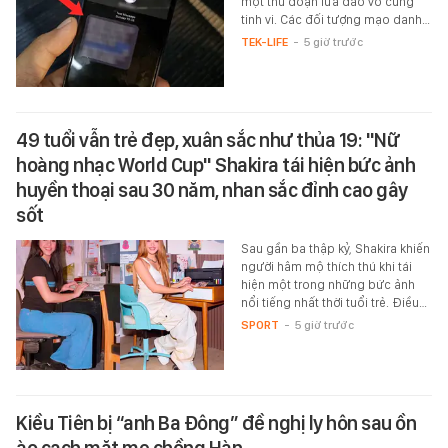
một thủ đoạn lừa đảo vô cùng
tinh vi. Các đối tượng mạo danh…
TEK-LIFE
-
5 giờ trước
49 tuổi vẫn trẻ đẹp, xuân sắc như thủa 19: "Nữ
hoàng nhạc World Cup" Shakira tái hiện bức ảnh
huyền thoại sau 30 năm, nhan sắc đỉnh cao gây
sốt
Sau gần ba thập kỷ, Shakira khiến
người hâm mộ thích thú khi tái
hiện một trong những bức ảnh
nổi tiếng nhất thời tuổi trẻ. Điều…
SPORT
-
5 giờ trước
Kiều Tiên bị “anh Ba Đông” đề nghị ly hôn sau ồn
ào cạch mặt mẹ chồng Hàn