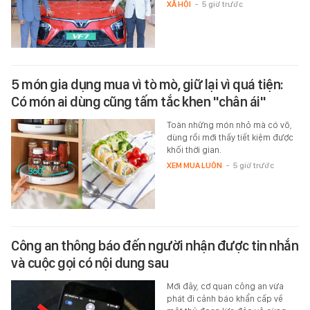
XÃ HỘI
-
5 giờ trước
5 món gia dụng mua vì tò mò, giữ lại vì quá tiện:
Có món ai dùng cũng tấm tắc khen "chân ái"
Toàn những món nhỏ mà có võ,
dùng rồi mới thấy tiết kiệm được
khối thời gian.
XEM MUA LUÔN
-
5 giờ trước
Công an thông báo đến người nhận được tin nhắn
và cuộc gọi có nội dung sau
Mới đây, cơ quan công an vừa
phát đi cảnh báo khẩn cấp về