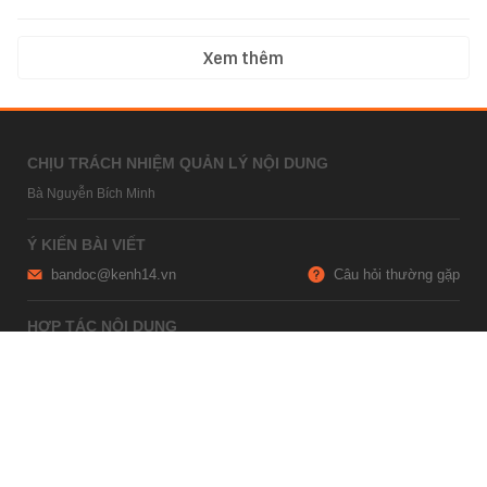
Xem thêm
CHỊU TRÁCH NHIỆM QUẢN LÝ NỘI DUNG
Bà Nguyễn Bích Minh
Ý KIẾN BÀI VIẾT
bandoc@kenh14.vn
Câu hỏi thường gặp
HỢP TÁC NỘI DUNG
marketing@kenh14.vn
024 7309 5555
HỖ TRỢ QUẢNG CÁO
giaitrixahoi@admicro.vn