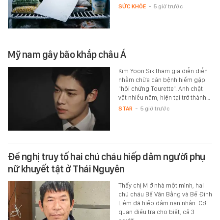
SỨC KHỎE
-
5 giờ trước
Mỹ nam gây bão khắp châu Á
Kim Yoon Sik tham gia diễn diễn
nhằm chữa căn bệnh hiếm gặp
"hội chứng Tourette". Anh chật
vật nhiều năm, hiện tại trở thành…
STAR
-
5 giờ trước
Đề nghị truy tố hai chú cháu hiếp dâm người phụ
nữ khuyết tật ở Thái Nguyên
Thấy chị M ở nhà một mình, hai
chú cháu Bế Văn Bằng và Bế Đình
Liêm đã hiếp dâm nạn nhân. Cơ
quan điều tra cho biết, cả 3