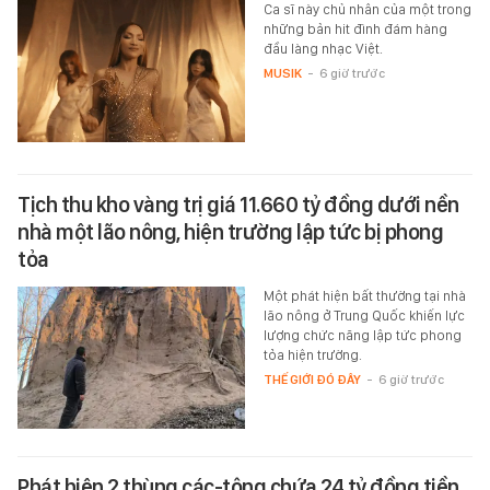
Ca sĩ này chủ nhân của một trong
những bản hit đình đám hàng
đầu làng nhạc Việt.
MUSIK
-
6 giờ trước
Tịch thu kho vàng trị giá 11.660 tỷ đồng dưới nền
nhà một lão nông, hiện trường lập tức bị phong
tỏa
Một phát hiện bất thường tại nhà
lão nông ở Trung Quốc khiến lực
lượng chức năng lập tức phong
tỏa hiện trường.
THẾ GIỚI ĐÓ ĐÂY
-
6 giờ trước
Phát hiện 2 thùng các-tông chứa 24 tỷ đồng tiền