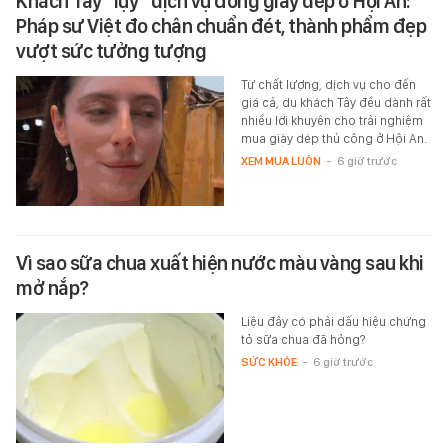
Khách Tây "lụy" dịch vụ đóng giày dép ở Hội An:
Pháp sư Việt đo chân chuẩn đét, thành phẩm đẹp
vượt sức tưởng tượng
Từ chất lượng, dịch vụ cho đến
giá cả, du khách Tây đều dành rất
nhiều lời khuyên cho trải nghiệm
mua giày dép thủ công ở Hội An.
XEM MUA LUÔN
-
6 giờ trước
Vì sao sữa chua xuất hiện nước màu vàng sau khi
mở nắp?
Liệu đây có phải dấu hiệu chứng
tỏ sữa chua đã hỏng?
SỨC KHỎE
-
6 giờ trước