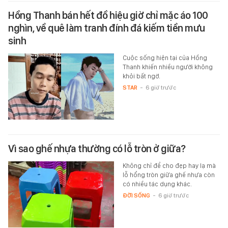
Hồng Thanh bán hết đồ hiệu giờ chỉ mặc áo 100
nghìn, về quê làm tranh đính đá kiếm tiền mưu
sinh
Cuộc sống hiện tại của Hồng
Thanh khiến nhiều người không
khỏi bất ngờ.
STAR
-
6 giờ trước
Vì sao ghế nhựa thường có lỗ tròn ở giữa?
Không chỉ để cho đẹp hay lạ mà
lỗ hổng tròn giữa ghế nhựa còn
có nhiều tác dụng khác.
ĐỜI SỐNG
-
6 giờ trước