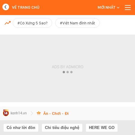
VỀ TRANG CHỦ
MỚI NHẤT
MỚI NHẤT
#Có Xứng 5 Sao?
#Việt Nam đỉnh nhất
Xem thêm
Ăn - Chơi - Đi
Có như lời đồn
Chi tiêu điệu nghệ
HERE WE GO