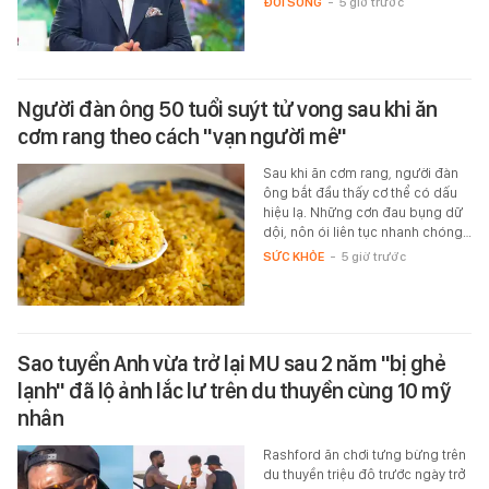
ĐỜI SỐNG
-
5 giờ trước
Người đàn ông 50 tuổi suýt tử vong sau khi ăn
cơm rang theo cách "vạn người mê"
Sau khi ăn cơm rang, người đàn
ông bắt đầu thấy cơ thể có dấu
hiệu lạ. Những cơn đau bụng dữ
dội, nôn ói liên tục nhanh chóng…
SỨC KHỎE
-
5 giờ trước
Sao tuyển Anh vừa trở lại MU sau 2 năm "bị ghẻ
lạnh" đã lộ ảnh lắc lư trên du thuyền cùng 10 mỹ
nhân
Rashford ăn chơi tưng bừng trên
du thuyền triệu đô trước ngày trở