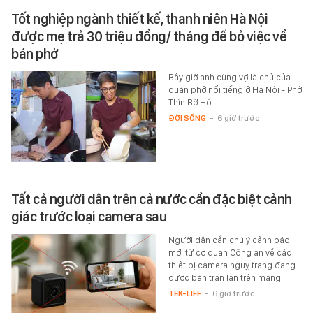
Tốt nghiệp ngành thiết kế, thanh niên Hà Nội
được mẹ trả 30 triệu đồng/ tháng để bỏ việc về
bán phở
Bây giờ anh cùng vợ là chủ của
quán phở nổi tiếng ở Hà Nội - Phở
Thìn Bờ Hồ.
ĐỜI SỐNG
-
6 giờ trước
Tất cả người dân trên cả nước cần đặc biệt cảnh
giác trước loại camera sau
Người dân cần chú ý cảnh báo
mới từ cơ quan Công an về các
thiết bị camera nguỵ trang đang
được bán tràn lan trên mạng.
TEK-LIFE
-
6 giờ trước