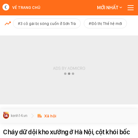
MỚI NHẤT
VỀ TRANG CHỦ
MỚI NHẤT
#3 cô gái bị sóng cuốn ở Sơn Trà
#Đô thị Thế hệ mới
Xem thêm
Xã hội
Cháy dữ dội kho xưởng ở Hà Nội, cột khói bốc