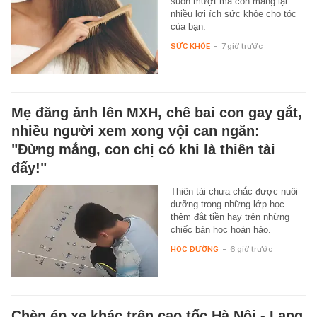
suôn mượt mà còn mang lại
nhiều lợi ích sức khỏe cho tóc
của bạn.
SỨC KHỎE
-
7 giờ trước
Mẹ đăng ảnh lên MXH, chê bai con gay gắt,
nhiều người xem xong vội can ngăn:
"Đừng mắng, con chị có khi là thiên tài
đấy!"
Thiên tài chưa chắc được nuôi
dưỡng trong những lớp học
thêm đắt tiền hay trên những
chiếc bàn học hoàn hảo.
HỌC ĐƯỜNG
-
6 giờ trước
Chèn ép xe khác trên cao tốc Hà Nội - Lạng