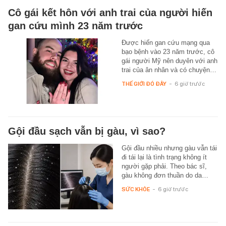
Cô gái kết hôn với anh trai của người hiến
gan cứu mình 23 năm trước
Được hiến gan cứu mạng qua
bạo bệnh vào 23 năm trước, cô
gái người Mỹ nên duyên với anh
trai của ân nhân và có chuyện…
THẾ GIỚI ĐÓ ĐÂY
-
6 giờ trước
Gội đầu sạch vẫn bị gàu, vì sao?
Gội đầu nhiều nhưng gàu vẫn tái
đi tái lại là tình trạng không ít
người gặp phải. Theo bác sĩ,
gàu không đơn thuần do da…
SỨC KHỎE
-
6 giờ trước