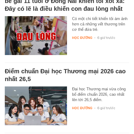
bé gái 11 tuổi ở Đồng Nai khiến tôi xót xa:
Đây có lẽ là điều khiến con đau lòng nhất
Có một chi tiết khiến tôi ám ảnh
hơn cả những vết thương trên
cơ thể đứa trẻ.
HỌC ĐƯỜNG
-
6 giờ trước
Điểm chuẩn Đại học Thương mại 2026 cao
nhất 26,5
Đại học Thương mại vừa công
bố điểm chuẩn 2026, cao nhất
lên tới 26,5 điểm.
HỌC ĐƯỜNG
-
6 giờ trước