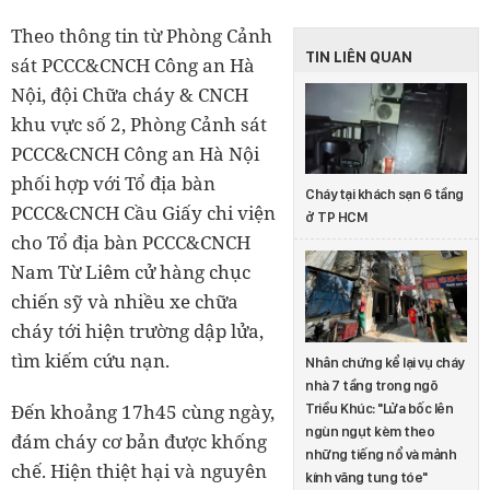
Theo thông tin từ Phòng Cảnh
TIN LIÊN QUAN
sát PCCC&CNCH Công an Hà
Nội, đội Chữa cháy & CNCH
khu vực số 2, Phòng Cảnh sát
PCCC&CNCH Công an Hà Nội
phối hợp với Tổ địa bàn
Cháy tại khách sạn 6 tầng
PCCC&CNCH Cầu Giấy chi viện
ở TP HCM
cho Tổ địa bàn PCCC&CNCH
Nam Từ Liêm cử hàng chục
chiến sỹ và nhiều xe chữa
cháy tới hiện trường dập lửa,
tìm kiếm cứu nạn.
Nhân chứng kể lại vụ cháy
nhà 7 tầng trong ngõ
Đến khoảng 17h45 cùng ngày,
Triều Khúc: "Lửa bốc lên
ngùn ngụt kèm theo
đám cháy cơ bản được khống
những tiếng nổ và mảnh
chế. Hiện thiệt hại và nguyên
kính văng tung tóe"