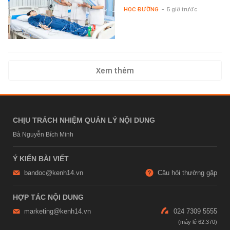
HỌC ĐƯỜNG
-
5 giờ trước
Xem thêm
CHỊU TRÁCH NHIỆM QUẢN LÝ NỘI DUNG
Bà Nguyễn Bích Minh
Ý KIẾN BÀI VIẾT
bandoc@kenh14.vn
Câu hỏi thường gặp
HỢP TÁC NỘI DUNG
marketing@kenh14.vn
024 7309 5555