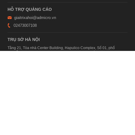
HỖ TRỢ QUẢNG CÁO
giaitrixahoi@admicro.vn
02473007108
TRỤ SỞ HÀ NỘI
Tầng 21, Tòa nhà Center Building, Hapulico Complex, Số 01, phố
Nguyễn Huy Tưởng, phường Thanh Xuân, thành phố Hà Nội
TRỤ SỞ TP.HỒ CHÍ MINH
Tầng 4, Tòa nhà 123, số 127 Võ Văn Tần, Phường Xuân Hòa, TPHCM
Giấy phép thiết lập trang thông tin điện tử tổng hợp trên mạng số
2215/GP-TTĐT do Sở Thông tin và Truyền thông Hà Nội cấp ngày 10
tháng 4 năm 2019
© Copyright 2007 - 2026 – Công ty Cổ phần VCCorp