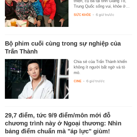
thiện, cụ bà tại tỉnh Giang Tô,
Trung Quốc sống vui, khỏe ở…
SỨC KHỎE
-
6 giờ trước
Bộ phim cuối cùng trong sự nghiệp của
Trấn Thành
Chia sẻ của Trấn Thành khiến
không ít người bất ngờ và tò
mò.
CINE
-
6 giờ trước
29,7 điểm, tức 9/9 điểm/môn mới đỗ
chương trình này ở Ngoại thương: Nhìn
bảng điểm chuẩn mà "áp lực" giùm!