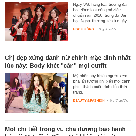
Ngày 9/8, hàng loạt trường đại
học đồng loạt công bố điểm
chuẩn năm 2026, trong đó Đại
học Ngoại thương tiếp tục gây…
HỌC ĐƯỜNG
-
6 giờ trước
Chị đẹp xứng danh nữ chính mặc đỉnh nhất
lúc này: Body khét "cân" mọi outfit
Mỹ nhân này khiến người xem
phải ấn tượng khi biến mọi cảnh
phim thành buổi trình diễn thời
trang.
BEAUTY & FASHION
-
6 giờ trước
Một chi tiết trong vụ cha dượng bạo hành