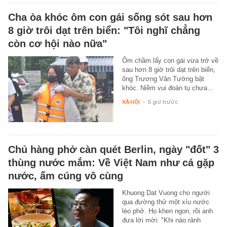
Cha òa khóc ôm con gái sống sót sau hơn
8 giờ trôi dạt trên biển: "Tôi nghĩ chẳng
còn cơ hội nào nữa"
Ôm chầm lấy con gái vừa trở về
sau hơn 8 giờ trôi dạt trên biển,
ông Trương Văn Tường bật
khóc. Niềm vui đoàn tụ chưa…
XÃ HỘI
-
5 giờ trước
Chủ hàng phở càn quét Berlin, ngày "đốt" 3
thùng nước mắm: Về Việt Nam như cá gặp
nước, ấm cúng vô cùng
Khuong Dat Vuong cho người
qua đường thử một xíu nước
lèo phở. Họ khen ngon, rồi anh
đưa lời mời: "Khi nào rảnh