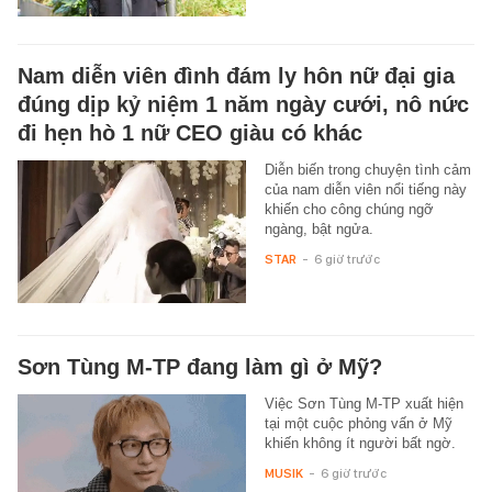
Nam diễn viên đình đám ly hôn nữ đại gia
đúng dịp kỷ niệm 1 năm ngày cưới, nô nức
đi hẹn hò 1 nữ CEO giàu có khác
Diễn biến trong chuyện tình cảm
của nam diễn viên nổi tiếng này
khiến cho công chúng ngỡ
ngàng, bật ngửa.
STAR
-
6 giờ trước
Sơn Tùng M-TP đang làm gì ở Mỹ?
Việc Sơn Tùng M-TP xuất hiện
tại một cuộc phỏng vấn ở Mỹ
khiến không ít người bất ngờ.
MUSIK
-
6 giờ trước