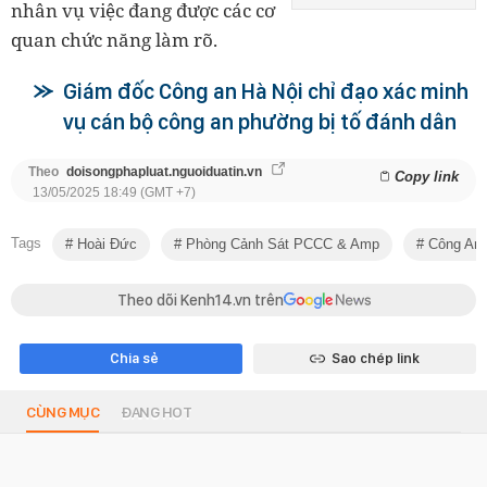
nhân vụ việc đang được các cơ
quan chức năng làm rõ.
Giám đốc Công an Hà Nội chỉ đạo xác minh
vụ cán bộ công an phường bị tố đánh dân
Theo
doisongphapluat.nguoiduatin.vn
Copy link
13/05/2025 18:49 (GMT +7)
Tags
Hoài Đức
Phòng Cảnh Sát PCCC & Amp
Công An 
Theo dõi Kenh14.vn trên
Chia sẻ
Sao chép link
CÙNG MỤC
ĐANG HOT