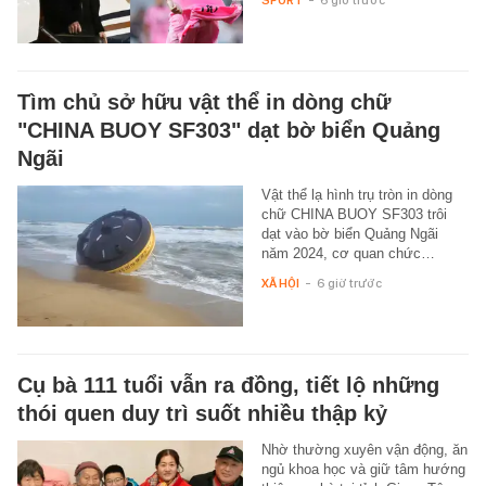
SPORT
-
6 giờ trước
Tìm chủ sở hữu vật thể in dòng chữ
"CHINA BUOY SF303" dạt bờ biển Quảng
Ngãi
Vật thể lạ hình trụ tròn in dòng
chữ CHINA BUOY SF303 trôi
dạt vào bờ biển Quảng Ngãi
năm 2024, cơ quan chức…
XÃ HỘI
-
6 giờ trước
Cụ bà 111 tuổi vẫn ra đồng, tiết lộ những
thói quen duy trì suốt nhiều thập kỷ
Nhờ thường xuyên vận động, ăn
ngủ khoa học và giữ tâm hướng