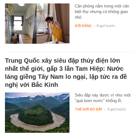
Căn phòng nằm trong một căn
biệt thự nhưng có không gian
nhỏ.
ĐỜI SỐNG
-
6 giờ trước
Trung Quốc xây siêu đập thủy điện lớn
nhất thế giới, gấp 3 lần Tam Hiệp: Nước
láng giềng Tây Nam lo ngại, lập tức ra đề
nghị với Bắc Kinh
Siêu đập này được ví như một
"quả bom nước" khổng lồ.
THẾ GIỚI ĐÓ ĐÂY
-
6 giờ trước