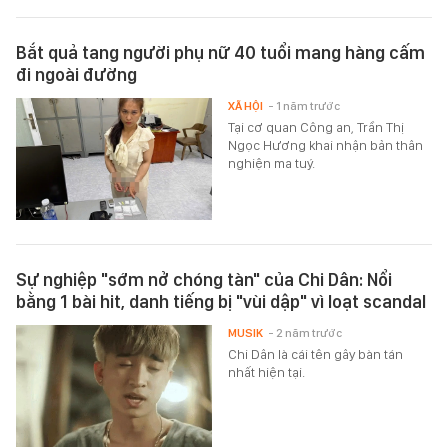
Bắt quả tang người phụ nữ 40 tuổi mang hàng cấm
đi ngoài đường
XÃ HỘI
- 1 năm trước
Tại cơ quan Công an, Trần Thị
Ngọc Hương khai nhận bản thân
nghiện ma tuý.
Sự nghiệp "sớm nở chóng tàn" của Chi Dân: Nổi
bằng 1 bài hit, danh tiếng bị "vùi dập" vì loạt scandal
MUSIK
- 2 năm trước
Chi Dân là cái tên gây bàn tán
nhất hiện tại.