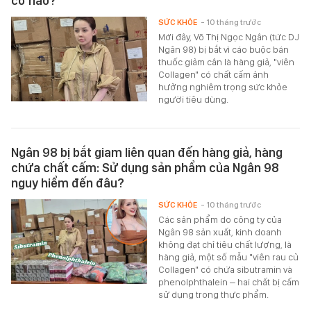
cỡ nào?
SỨC KHỎE
- 10 tháng trước
Mới đây, Võ Thị Ngọc Ngân (tức DJ
Ngân 98) bị bắt vì cáo buộc bán
thuốc giảm cân là hàng giả, "viên
Collagen" có chất cấm ảnh
hưởng nghiêm trọng sức khỏe
người tiêu dùng.
Ngân 98 bị bắt giam liên quan đến hàng giả, hàng
chứa chất cấm: Sử dụng sản phẩm của Ngân 98
nguy hiểm đến đâu?
SỨC KHỎE
- 10 tháng trước
Các sản phẩm do công ty của
Ngân 98 sản xuất, kinh doanh
không đạt chỉ tiêu chất lượng, là
hàng giả, một số mẫu "viên rau củ
Collagen" có chứa sibutramin và
phenolphthalein – hai chất bị cấm
sử dụng trong thực phẩm.