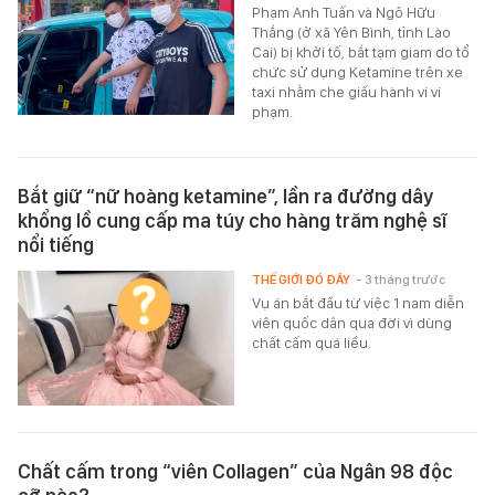
Phạm Anh Tuấn và Ngô Hữu
Thắng (ở xã Yên Bình, tỉnh Lào
Cai) bị khởi tố, bắt tạm giam do tổ
chức sử dụng Ketamine trên xe
taxi nhằm che giấu hành vi vi
phạm.
Bắt giữ “nữ hoàng ketamine”, lần ra đường dây
khổng lồ cung cấp ma túy cho hàng trăm nghệ sĩ
nổi tiếng
THẾ GIỚI ĐÓ ĐÂY
- 3 tháng trước
Vụ án bắt đầu từ việc 1 nam diễn
viên quốc dân qua đời vì dùng
chất cấm quá liều.
Chất cấm trong “viên Collagen” của Ngân 98 độc