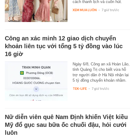
cách thanh lịch và cuốn hút.
XEM MUA LUÔN
-
7 giờ trước
Công an xác minh 12 giao dịch chuyển
khoản liên tục với tổng 5 tỷ đồng vào lúc
16 giờ
Ngày 6/8, Công an xã Hoàn Lão,
tỉnh Quảng Trị cho biết vừa hỗ
trợ người dân ở Hà Nội nhận lại
5 tỷ đồng chuyển khoản nhầm.
TEK-LIFE
-
7 giờ trước
Nữ diễn viên quê Nam Định khiến Việt kiều
Mỹ đổ gục sau bữa ốc chuối đậu, hỏi cưới
luôn