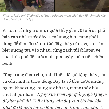
Khoảnh khắc anh Thiện gặp lại thầy giáo dạy mình cách đây 15 năm gây xúc
động. (Ảnh cắt từ clip)
Vì hoàn cảnh gia đình, người thầy gần 70 tuổi đã phải
bán căn nhà trước đây. Tiền lương hưu cũng phải
dùng để đem đi trả nợ. Giờ đây, thầy cùng vợ chỉ còn
biết nương tựa vào nhau, cùng xách túi đi lượm ve
chai trên phố để mưu sinh qua ngày, kiếm tiền chữa
bệnh.
Cũng trong đoạn clip, anh Thiện đã gửi tặng thầy giáo
cũ của mình 2 triệu đồng. Đây là số tiền được những
người khác cùng chung tay hỗ trợ, mong thầy bớt
chút nhọc nhằn.
"Ngày xưa trên bục giảng, giờ lặng lẽ
đi giữa phố thị. Thầy Hùng vẫn dạy con bài học lớn
nhất đó là nghị lực và lòng biết ơn trong cuộc sống",