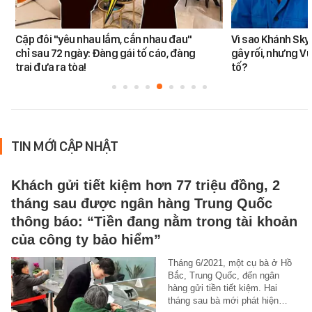
Cặp đôi "yêu nhau lắm, cắn nhau đau"
Vì sao Khánh Sky
chỉ sau 72 ngày: Đàng gái tố cáo, đàng
gây rối, nhưng V
trai đưa ra tòa!
tố?
TIN MỚI CẬP NHẬT
Khách gửi tiết kiệm hơn 77 triệu đồng, 2
tháng sau được ngân hàng Trung Quốc
thông báo: “Tiền đang nằm trong tài khoản
của công ty bảo hiểm”
Tháng 6/2021, một cụ bà ở Hồ
Bắc, Trung Quốc, đến ngân
hàng gửi tiền tiết kiệm. Hai
tháng sau bà mới phát hiện…