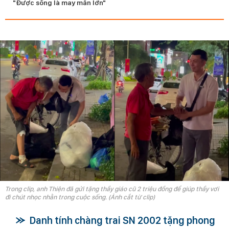
"Được sống là may mắn lớn"
Trong clip, anh Thiện đã gửi tặng thầy giáo cũ 2 triệu đồng để giúp thầy vơi
đi chút nhọc nhằn trong cuộc sống. (Ảnh cắt từ clip)
Danh tính chàng trai SN 2002 tặng phong