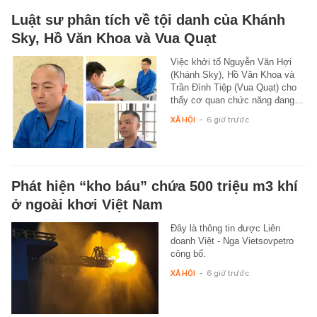
Luật sư phân tích về tội danh của Khánh
Sky, Hồ Văn Khoa và Vua Quạt
Việc khởi tố Nguyễn Văn Hợi
(Khánh Sky), Hồ Văn Khoa và
Trần Đình Tiệp (Vua Quạt) cho
thấy cơ quan chức năng đang…
XÃ HỘI
-
6 giờ trước
Phát hiện “kho báu” chứa 500 triệu m3 khí
ở ngoài khơi Việt Nam
Đây là thông tin được Liên
doanh Việt - Nga Vietsovpetro
công bố.
XÃ HỘI
-
6 giờ trước