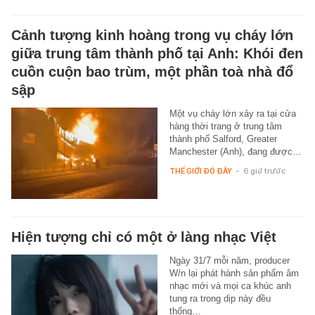
Cảnh tượng kinh hoàng trong vụ cháy lớn
giữa trung tâm thành phố tại Anh: Khói đen
cuồn cuộn bao trùm, một phần toà nhà đổ
sập
Một vụ cháy lớn xảy ra tại cửa
hàng thời trang ở trung tâm
thành phố Salford, Greater
Manchester (Anh), đang được…
THẾ GIỚI ĐÓ ĐÂY
-
6 giờ trước
Hiện tượng chỉ có một ở làng nhạc Việt
Ngày 31/7 mỗi năm, producer
W/n lại phát hành sản phẩm âm
nhạc mới và mọi ca khúc anh
tung ra trong dịp này đều
thống…