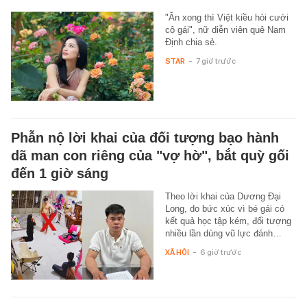
"Ăn xong thì Việt kiều hỏi cưới
cô gái", nữ diễn viên quê Nam
Định chia sẻ.
STAR
-
7 giờ trước
Phẫn nộ lời khai của đối tượng bạo hành
dã man con riêng của "vợ hờ", bắt quỳ gối
đến 1 giờ sáng
Theo lời khai của Dương Đại
Long, do bức xúc vì bé gái có
kết quả học tập kém, đối tượng
nhiều lần dùng vũ lực đánh…
XÃ HỘI
-
6 giờ trước