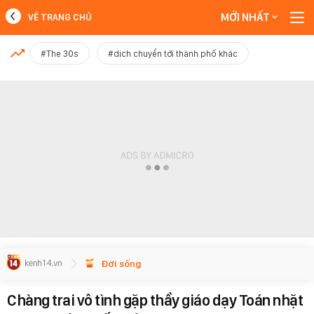
MỚI NHẤT
VỀ TRANG CHỦ
MỚI NHẤT
#The 30s
#dịch chuyển tới thành phố khác
Xem thêm
Đời sống
Chàng trai vô tình gặp thầy giáo dạy Toán nhặt