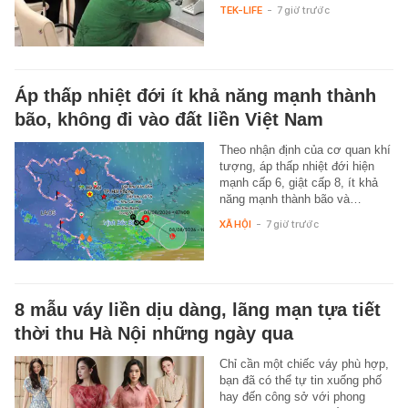
TEK-LIFE
-
7 giờ trước
Áp thấp nhiệt đới ít khả năng mạnh thành
bão, không đi vào đất liền Việt Nam
Theo nhận định của cơ quan khí
tượng, áp thấp nhiệt đới hiện
mạnh cấp 6, giật cấp 8, ít khả
năng mạnh thành bão và…
XÃ HỘI
-
7 giờ trước
8 mẫu váy liền dịu dàng, lãng mạn tựa tiết
thời thu Hà Nội những ngày qua
Chỉ cần một chiếc váy phù hợp,
bạn đã có thể tự tin xuống phố
hay đến công sở với phong