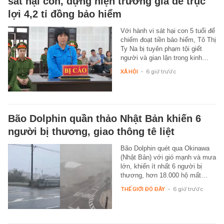
sát hại con, dựng hiện trường giả để trục
lợi 4,2 tỉ đồng bảo hiểm
Với hành vi sát hại con 5 tuổi để
chiếm đoạt tiền bảo hiểm, Tô Thị
Ty Na bị tuyên phạm tội giết
người và gian lận trong kinh…
XÃ HỘI
-
6 giờ trước
Bão Dolphin quần thảo Nhật Bản khiến 6
người bị thương, giao thông tê liệt
Bão Dolphin quét qua Okinawa
(Nhật Bản) với gió mạnh và mưa
lớn, khiến ít nhất 6 người bị
thương, hơn 18.000 hộ mất…
THẾ GIỚI ĐÓ ĐÂY
-
6 giờ trước