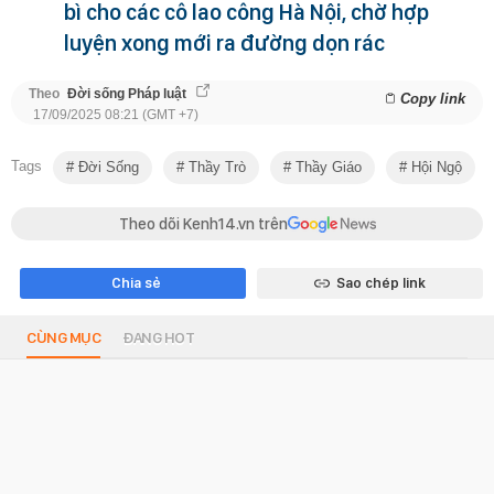
bì cho các cô lao công Hà Nội, chờ hợp
luyện xong mới ra đường dọn rác
Theo
Đời sống Pháp luật
Copy link
17/09/2025 08:21 (GMT +7)
Tags
Đời Sống
Thầy Trò
Thầy Giáo
Hội Ngộ
Theo dõi Kenh14.vn trên
Chia sẻ
Sao chép link
CÙNG MỤC
ĐANG HOT