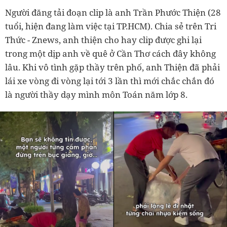
Người đăng tải đoạn clip là anh Trần Phước Thiện (28
tuổi, hiện đang làm việc tại TP.HCM). Chia sẻ trên Tri
Thức - Znews, anh thiện cho hay clip được ghi lại
trong một dịp anh về quê ở Cần Thơ cách đây không
lâu. Khi vô tình gặp thầy trên phố, anh Thiện đã phải
lái xe vòng đi vòng lại tới 3 lần thì mới chắc chắn đó
là người thầy dạy mình môn Toán năm lớp 8.