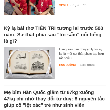
SPORT
-
6 giờ trước
Kỳ lạ bài thơ TIÊN TRI tương lai trước 500
năm: Sự thật phía sau "lời sấm" nổi tiếng
là gì?
Đằng sau câu chuyện ly kỳ ấy
lại là một sự thật phức tạp hơn
rất nhiều.
HỌC ĐƯỜNG
-
6 giờ trước
Mẹ bỉm Hàn Quốc giảm từ 67kg xuống
47kg chỉ nhờ thay đổi tư duy: 8 nguyên tắc
giúp cô "lột xác" trẻ như sinh viên