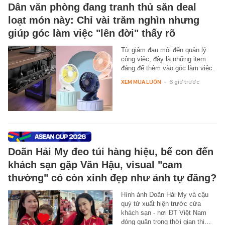
Dân văn phòng đang tranh thủ săn deal
loạt món này: Chỉ vài trăm nghìn nhưng
giúp góc làm việc "lên đời" thấy rõ
Từ giảm đau mỏi đến quản lý
công việc, đây là những item
đáng để thêm vào góc làm việc.
XEM MUA LUÔN
-
6 giờ trước
Doãn Hải My đeo túi hàng hiệu, bế con đến
khách sạn gặp Văn Hậu, visual "cam
thường" có còn xinh đẹp như ảnh tự đăng?
Hình ảnh Doãn Hải My và cậu
quý tử xuất hiện trước cửa
khách sạn - nơi ĐT Việt Nam
đóng quân trong thời gian thi…