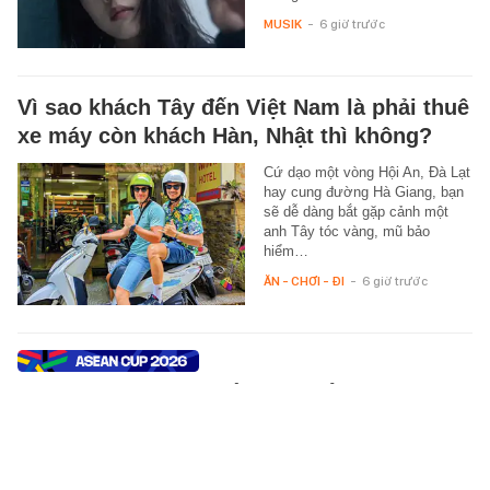
MUSIK
-
6 giờ trước
Vì sao khách Tây đến Việt Nam là phải thuê
xe máy còn khách Hàn, Nhật thì không?
Cứ dạo một vòng Hội An, Đà Lạt
hay cung đường Hà Giang, bạn
sẽ dễ dàng bắt gặp cảnh một
anh Tây tóc vàng, mũ bảo
hiểm…
ĂN - CHƠI - ĐI
-
6 giờ trước
Cầu thủ Indonesia nổi đóa khẩu chiến dữ
dội với CĐV sau khi bị loại sớm ở ASEAN
Cup
Cầu thủ Indonesia tranh cãi gay