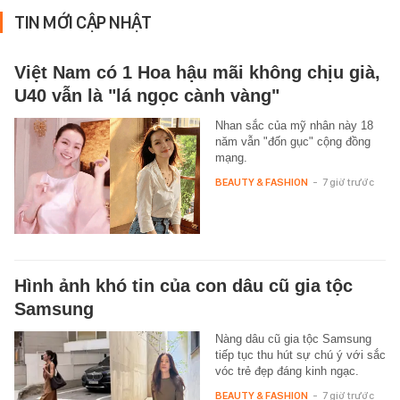
TIN MỚI CẬP NHẬT
Việt Nam có 1 Hoa hậu mãi không chịu già,
U40 vẫn là "lá ngọc cành vàng"
Nhan sắc của mỹ nhân này 18
năm vẫn "đốn gục" cộng đồng
mạng.
BEAUTY & FASHION
-
7 giờ trước
Hình ảnh khó tin của con dâu cũ gia tộc
Samsung
Nàng dâu cũ gia tộc Samsung
tiếp tục thu hút sự chú ý với sắc
vóc trẻ đẹp đáng kinh ngạc.
BEAUTY & FASHION
-
7 giờ trước