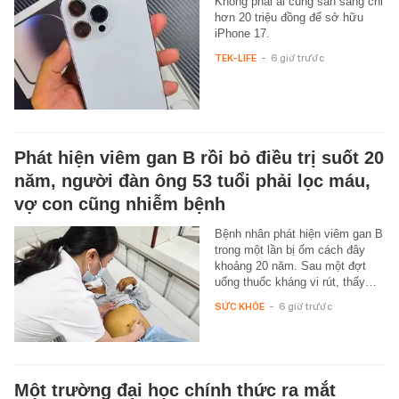
Không phải ai cũng sẵn sàng chi
hơn 20 triệu đồng để sở hữu
iPhone 17.
TEK-LIFE
-
6 giờ trước
Phát hiện viêm gan B rồi bỏ điều trị suốt 20
năm, người đàn ông 53 tuổi phải lọc máu,
vợ con cũng nhiễm bệnh
Bệnh nhân phát hiện viêm gan B
trong một lần bị ốm cách đây
khoảng 20 năm. Sau một đợt
uống thuốc kháng vi rút, thấy…
SỨC KHỎE
-
6 giờ trước
Một trường đại học chính thức ra mắt