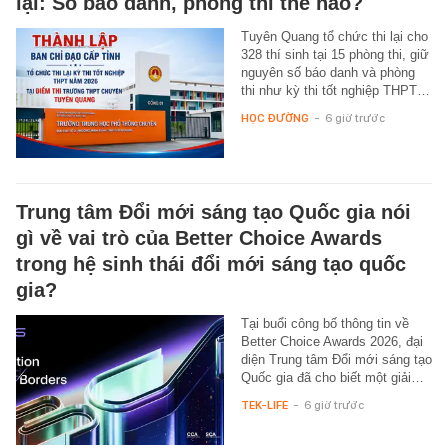
lại: Số báo danh, phòng thi thế nào?
Tuyên Quang tổ chức thi lại cho
328 thí sinh tại 15 phòng thi, giữ
nguyên số báo danh và phòng
thi như kỳ thi tốt nghiệp THPT…
HỌC ĐƯỜNG
-
6 giờ trước
Trung tâm Đổi mới sáng tạo Quốc gia nói
gì về vai trò của Better Choice Awards
trong hệ sinh thái đổi mới sáng tạo quốc
gia?
Tại buổi công bố thông tin về
Better Choice Awards 2026, đại
diện Trung tâm Đổi mới sáng tạo
Quốc gia đã cho biết một giải…
TEK-LIFE
-
6 giờ trước