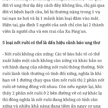
đời vì ung thư dạ dày cách đây không lâu, chị gái qua
đời vì bệnh bạch cầu, bố bị thương nặng trong 1 vụ
tai nạn xe hơi và bị 1 mảnh kim loại đâm vào mắt.
Hiện tại, gia đình 5 người của anh chỉ còn lại 2 thành
viên là người cha và em trai của Xu Ping'an.
5 loại nốt ruồi có thể là dấu hiệu cảnh báo ung thư
- Nốt ruồi không cân xứng: Các tế bào hắc tố có thể
xuất hiện một cách không cân xứng và khác hẳn so
với hình dạng của những nốt ruồi thông thường. Nốt
ruồi lành tính thường có tính đối xứng, nghĩa là khi
bạn vẽ 1 đường chạy qua tâm nốt ruồi thì 2 phần nốt
ruồi sẽ tương đồng với nhau. Còn nếu ngược lại, khi
thấy 2 phần nốt ruồi ở 2 bên đường vẽ có sự khác lạ
thì đồng nghĩa là nốt ruồi đang không có tính cân
xứng và nhiều khả năng đang tiềm ẩn nguy cơ ung