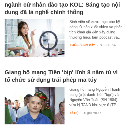
ngành cử nhân đào tạo KOL: Sáng tạo nội
dung đã là nghề chính thống
Sinh viên sẽ được học các kỹ
năng từ sản xuất video và phân
tích khán giả đến xây dựng
thương hiệu, làm podcast và…
THẾ GIỚI ĐÓ ĐÂY
-
6 giờ trước
Giang hồ mạng Tiến 'bịp' lĩnh 8 năm tù vì
tổ chức sử dụng trái phép ma túy
Giang hồ mạng Nguyễn Thành
Long (biệt danh Tiến "bịp") và
Nguyễn Văn Tuấn (SN 1984)
vừa bị TAND khu vực 6 (TP…
XÃ HỘI
-
6 giờ trước