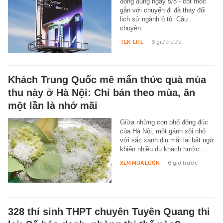
động đúng ngày 5/8 - cột mốc
gắn với chuyến đi đã thay đổi
lịch sử ngành ô tô. Câu
chuyện…
TEK-LIFE
-
6 giờ trước
Khách Trung Quốc mê mẩn thức quà mùa
thu này ở Hà Nội: Chỉ bán theo mùa, ăn
một lần là nhớ mãi
Giữa những con phố đông đúc
của Hà Nội, một gánh xôi nhỏ
với sắc xanh dịu mắt lại bất ngờ
khiến nhiều du khách nước…
XEM MUA LUÔN
-
6 giờ trước
328 thí sinh THPT chuyên Tuyên Quang thi