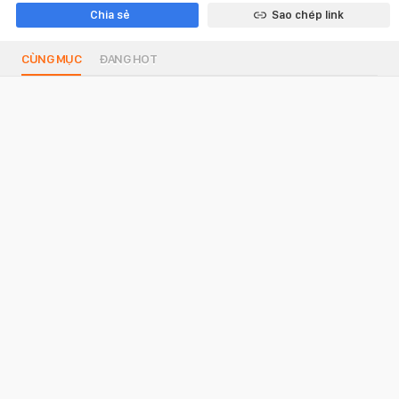
Chia sẻ
Sao chép link
CÙNG MỤC
ĐANG HOT