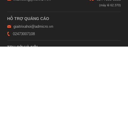
HỖ TRỢ QUẢNG CÁO
giaitrixahoi@admicro.vn
02473007108
TRỤ SỞ HÀ NỘI
Tầng 21, Tòa nhà Center Building, Hapulico Complex, Số 01, phố
Nguyễn Huy Tưởng, phường Thanh Xuân, thành phố Hà Nội
TRỤ SỞ TP.HỒ CHÍ MINH
Tầng 4, Tòa nhà 123, số 127 Võ Văn Tần, Phường Xuân Hòa, TPHCM
Giấy phép thiết lập trang thông tin điện tử tổng hợp trên mạng số
2215/GP-TTĐT do Sở Thông tin và Truyền thông Hà Nội cấp ngày 10
tháng 4 năm 2019
© Copyright 2007 - 2026 – Công ty Cổ phần VCCorp