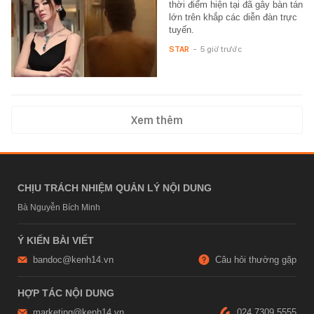
thời điểm hiện tại đã gây bàn tán
lớn trên khắp các diễn đàn trực
tuyến.
STAR
-
5 giờ trước
Xem thêm
CHỊU TRÁCH NHIỆM QUẢN LÝ NỘI DUNG
Bà Nguyễn Bích Minh
Ý KIẾN BÀI VIẾT
bandoc@kenh14.vn
Câu hỏi thường gặp
HỢP TÁC NỘI DUNG
marketing@kenh14.vn
024 7309 5555