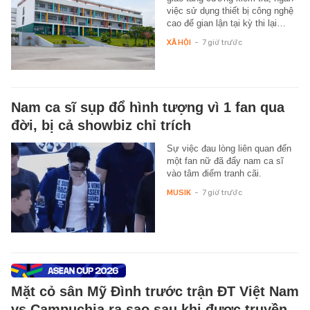
việc sử dụng thiết bị công nghệ
cao để gian lận tại kỳ thi lại…
XÃ HỘI
-
7 giờ trước
Nam ca sĩ sụp đổ hình tượng vì 1 fan qua
đời, bị cả showbiz chỉ trích
Sự việc đau lòng liên quan đến
một fan nữ đã đẩy nam ca sĩ
vào tâm điểm tranh cãi.
MUSIK
-
7 giờ trước
Mặt cỏ sân Mỹ Đình trước trận ĐT Việt Nam
vs Campuchia ra sao sau khi được truyền