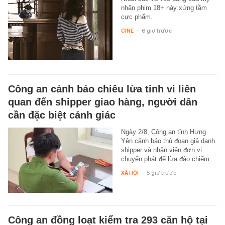
nhân phim 18+ này xứng tầm
cực phẩm.
CINE
-
6 giờ trước
Công an cảnh báo chiêu lừa tinh vi liên
quan đến shipper giao hàng, người dân
cần đặc biệt cảnh giác
Ngày 2/8, Công an tỉnh Hưng
Yên cảnh báo thủ đoạn giả danh
shipper và nhân viên đơn vị
chuyển phát để lừa đảo chiếm…
XÃ HỘI
-
5 giờ trước
Công an đồng loạt kiểm tra 293 căn hộ tại