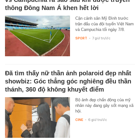
thông Đông Nam Á khen hết lời
Cận cảnh sân Mỹ Đình trước
trận đấu của đội tuyển Việt Nam
và Campuchia tối ngày 7/8.
SPORT
-
7 giờ trước
Đã tìm thấy nữ thần ảnh polaroid đẹp nhất
showbiz: Góc thẳng góc nghiêng đều thần
thánh, 360 độ không khuyết điểm
Bộ ảnh đẹp chấn động của mỹ
nhân này đang gây sốt mạng xã
hội.
CINE
-
6 giờ trước