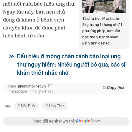
một nốt ruồi báo hiệu ung thư.
Ngay lúc này, bạn nên chủ
Tỷ phú Elon Musk giảm
động đi khám ở bệnh viện
8kg trong 1 tháng nhờ 1
chuyên khoa để được phát
phương pháp, ai muốn
hiện bệnh từ sớm.
học theo, bác sĩ nhắc:
Bình tĩnh đã nào!
Dấu hiệu ở móng chân cảnh báo loại ung
thư nguy hiểm: Nhiều người bỏ qua, bác sĩ
khẩn thiết nhắc nhở
Theo
phunumoi.net.vn
Copy link
19/04/2026 11:12 (GMT +7)
Tags
Nốt Ruồi
Ung Thư
Theo dõi Kenh14.vn trên