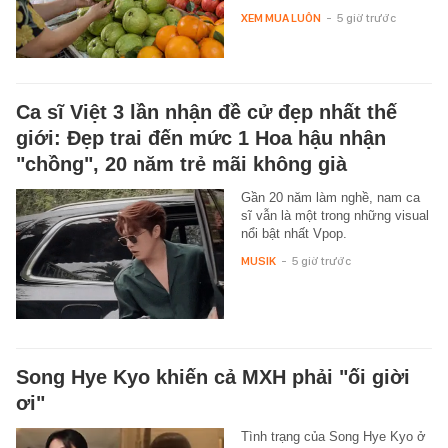
XEM MUA LUÔN
-
5 giờ trước
Ca sĩ Việt 3 lần nhận đề cử đẹp nhất thế
giới: Đẹp trai đến mức 1 Hoa hậu nhận
"chồng", 20 năm trẻ mãi không già
Gần 20 năm làm nghề, nam ca
sĩ vẫn là một trong những visual
nổi bật nhất Vpop.
MUSIK
-
5 giờ trước
Song Hye Kyo khiến cả MXH phải "ối giời
ơi"
Tình trạng của Song Hye Kyo ở