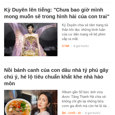
Kỳ Duyên lên tiếng: "Chưa bao giờ mình
mong muốn sẽ trong hình hài của con trai"
Kỳ Duyên chia sẻ tâm trạng tủi
thân khi đọc những bình luận
của cư dân mạng về bộ phim
sắp ra mắt.
STAR
-
6 giờ trước
Nồi bánh canh của con dâu nhà tỷ phú gây
chú ý, hé lộ tiêu chuẩn khắt khe nhà hào
môn
Album gần 50 bức ảnh vừa
được Tăng Thanh Hà chia sẻ
không chỉ ghi lại những bữa
cơm gia đình mà còn hé lộ tài…
ĂN - CHƠI - ĐI
-
6 giờ trước