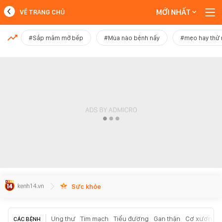
MỚI NHẤT
VỀ TRANG CHỦ
MỚI NHẤT
#Sắp mâm mở bếp
#Mùa nào bệnh nấy
#mẹo hay thử
Xem thêm
Sức khỏe
Ung thư
Tim mạch
Tiểu đường
Gan thận
Cơ xương k
CÁC BỆNH