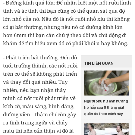
- Đường kính quá lớn: Để nhận biết một nốt ruồi lành
tính và ác tính thì bạn cũng có thể quan sát qua độ
lớn nhỏ của nó. Nếu đó là nốt ruồi nhỏ xíu thì không
có gì bất thường, nhưng nếu nó có đường kính lớn
hơn 6mm thì bạn cần chú ý theo dõi và chủ động đi
khám để tìm hiểu xem đó có phải khối u hay không.
- Phát triển bất thường: Đến độ
TIN LIÊN QUAN
tuổi trưởng thành, các nốt ruồi
trên cơ thể sẽ không phát triển
và thay đổi quá nhiều. Tuy
nhiên, nếu bạn nhận thấy
mình có nốt ruồi phát triển về
Người phụ nữ ảnh hưởng
kích cỡ, màu sáng, hình dáng,
hô hấp sau 6 tháng giặt
đường viền... thậm chí còn gây
quần áo theo cách này
ra tình trạng ngứa và chảy
máu thì nên cẩn thận vì đó là