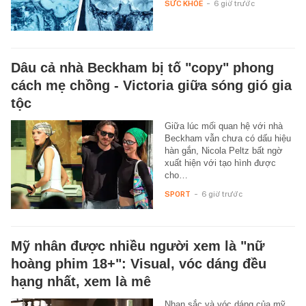
SỨC KHỎE
-
6 giờ trước
Dâu cả nhà Beckham bị tố "copy" phong
cách mẹ chồng - Victoria giữa sóng gió gia
tộc
Giữa lúc mối quan hệ với nhà
Beckham vẫn chưa có dấu hiệu
hàn gắn, Nicola Peltz bất ngờ
xuất hiện với tạo hình được
cho…
SPORT
-
6 giờ trước
Mỹ nhân được nhiều người xem là "nữ
hoàng phim 18+": Visual, vóc dáng đều
hạng nhất, xem là mê
Nhan sắc và vóc dáng của mỹ