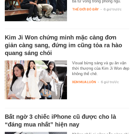
bà tử vong trong phòng ngủ.
THẾ GIỚI ĐÓ ĐÂY
-
6 giờ trước
Kim Ji Won chứng minh mặc càng đơn
giản càng sang, đứng im cũng tỏa ra hào
quang sáng chói
Visual bừng sáng và gu ăn vận
thời thượng của Kim Ji Won đẹp
không thể chê.
XEM MUA LUÔN
-
6 giờ trước
Bất ngờ 3 chiếc iPhone cũ được cho là
“đáng mua nhất” hiện nay