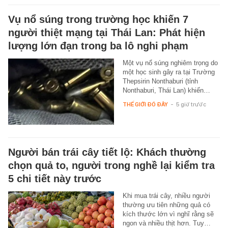
Vụ nổ súng trong trường học khiến 7
người thiệt mạng tại Thái Lan: Phát hiện
lượng lớn đạn trong ba lô nghi phạm
Một vụ nổ súng nghiêm trọng do
một học sinh gây ra tại Trường
Thepsirin Nonthaburi (tỉnh
Nonthaburi, Thái Lan) khiến…
THẾ GIỚI ĐÓ ĐÂY
-
5 giờ trước
Người bán trái cây tiết lộ: Khách thường
chọn quả to, người trong nghề lại kiểm tra
5 chi tiết này trước
Khi mua trái cây, nhiều người
thường ưu tiên những quả có
kích thước lớn vì nghĩ rằng sẽ
ngon và nhiều thịt hơn. Tuy…