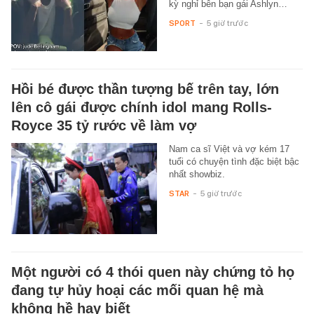
kỳ nghỉ bên bạn gái Ashlyn…
SPORT
-
5 giờ trước
Hồi bé được thần tượng bế trên tay, lớn
lên cô gái được chính idol mang Rolls-
Royce 35 tỷ rước về làm vợ
Nam ca sĩ Việt và vợ kém 17
tuổi có chuyện tình đặc biệt bậc
nhất showbiz.
STAR
-
5 giờ trước
Một người có 4 thói quen này chứng tỏ họ
đang tự hủy hoại các mối quan hệ mà
không hề hay biết