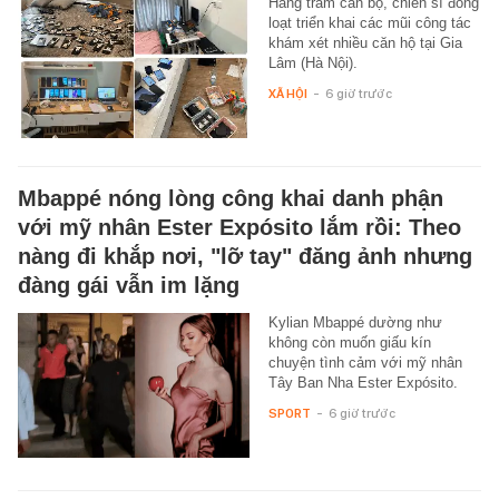
Hàng trăm cán bộ, chiến sĩ đồng
loạt triển khai các mũi công tác
khám xét nhiều căn hộ tại Gia
Lâm (Hà Nội).
XÃ HỘI
-
6 giờ trước
Mbappé nóng lòng công khai danh phận
với mỹ nhân Ester Expósito lắm rồi: Theo
nàng đi khắp nơi, "lỡ tay" đăng ảnh nhưng
đàng gái vẫn im lặng
Kylian Mbappé dường như
không còn muốn giấu kín
chuyện tình cảm với mỹ nhân
Tây Ban Nha Ester Expósito.
SPORT
-
6 giờ trước