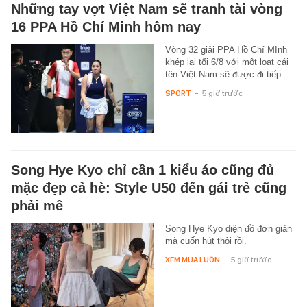
Những tay vợt Việt Nam sẽ tranh tài vòng
16 PPA Hồ Chí Minh hôm nay
Vòng 32 giải PPA Hồ Chí MInh
khép lại tối 6/8 với một loạt cái
tên Việt Nam sẽ được đi tiếp.
SPORT
-
5 giờ trước
Song Hye Kyo chỉ cần 1 kiểu áo cũng đủ
mặc đẹp cả hè: Style U50 đến gái trẻ cũng
phải mê
Song Hye Kyo diện đồ đơn giản
mà cuốn hút thôi rồi.
XEM MUA LUÔN
-
5 giờ trước