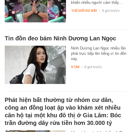
khiến nhiều người cảm thấy…
THẾ GIỚI ĐÓ ĐÂY
-
6 giờ trước
Tin đồn đeo bám Ninh Dương Lan Ngọc
Ninh Dương Lan Ngọc nhiều lần
phải trực tiếp lên tiếng vì tin đồn
này.
STAR
-
6 giờ trước
Phát hiện bất thường từ nhóm cư dân,
công an đồng loạt ập vào khám xét nhiều
căn hộ tại một khu đô thị ở Gia Lâm: Bóc
trần đường dây rửa tiền hơn 30.000 tỷ