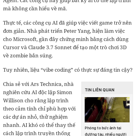
Agent. Các công cụ này giúp bất kỳ ai có thể lập trình
mà không cần hiểu về mã.
Thực tế, các công cụ AI đã giúp việc viết game trở nên
đơn giản. Nhà phát triển Peter Yang, hiện làm việc
cho Microsoft, gần đây chứng minh bằng cách dùng
Cursor và Claude 3.7 Sonnet để tạo một trò chơi 3D
về zombie bắn súng.
Tuy nhiên, liệu “vibe coding” có thực sự đáng tin cậy?
Chia sẻ với Ars Technica, nhà
TIN LIÊN QUAN
nghiên cứu AI độc lập Simon
Willison cho rằng lập trình
theo cảm tính chỉ phù hợp với
các dự án nhỏ, thử nghiệm
nhanh. AI khó có thể thay thế
Phóng to bức ảnh tại
cách lập trình truyền thống
đường tàu, nhiều người