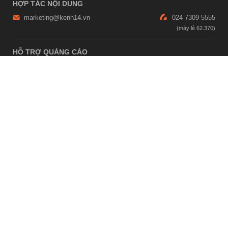
HỢP TÁC NỘI DUNG
marketing@kenh14.vn
024 7309 5555
HỖ TRỢ QUẢNG CÁO
giaitrixahoi@admicro.vn
02473007108
TRỤ SỞ HÀ NỘI
Tầng 21, Tòa nhà Center Building, Hapulico Complex, Số 01, phố
Nguyễn Huy Tưởng, phường Thanh Xuân, thành phố Hà Nội
TRỤ SỞ TP.HỒ CHÍ MINH
Tầng 4, Tòa nhà 123, số 127 Võ Văn Tần, Phường Xuân Hòa, TPHCM
Giấy phép thiết lập trang thông tin điện tử tổng hợp trên mạng số
2215/GP-TTĐT do Sở Thông tin và Truyền thông Hà Nội cấp ngày 10
tháng 4 năm 2019
© Copyright 2007 - 2026 – Công ty Cổ phần VCCorp