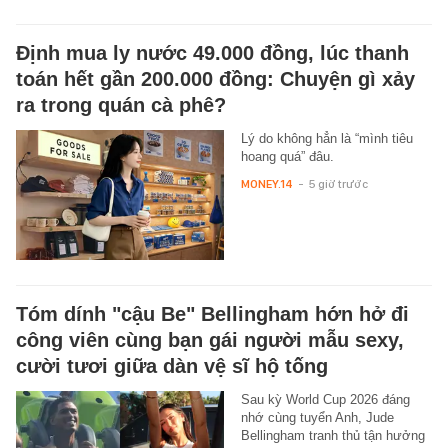
Định mua ly nước 49.000 đồng, lúc thanh
toán hết gần 200.000 đồng: Chuyện gì xảy
ra trong quán cà phê?
Lý do không hẳn là “mình tiêu
hoang quá” đâu.
MONEY.14
-
5 giờ trước
Tóm dính "cậu Be" Bellingham hớn hở đi
công viên cùng bạn gái người mẫu sexy,
cười tươi giữa dàn vệ sĩ hộ tống
Sau kỳ World Cup 2026 đáng
nhớ cùng tuyển Anh, Jude
Bellingham tranh thủ tận hưởng