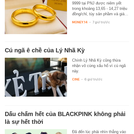
9999 tại PNJ được niêm yết
trong khoảng 13,65 - 14,27 triệu
đồng/chỉ, tùy sản phầm và giá…
MONEY.14
-
7 giờ trước
Cú ngã ê chề của Lý Nhã Kỳ
Chính Lý Nhã Kỳ cũng thừa
nhận vô cùng xấu hổ vì cú ngã
này.
CINE
-
6 giờ trước
Dấu chấm hết của BLACKPINK không phải
là sự hết thời
Đã đến lúc phải nhìn thẳng vào