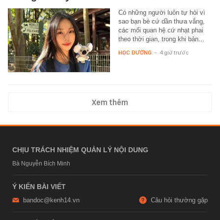
Có những người luôn tự hỏi vì
sao bạn bè cứ dần thưa vắng,
các mối quan hệ cứ nhạt phai
theo thời gian, trong khi bản…
HỌC ĐƯỜNG
-
4 giờ trước
Xem thêm
CHỊU TRÁCH NHIỆM QUẢN LÝ NỘI DUNG
Bà Nguyễn Bích Minh
Ý KIẾN BÀI VIẾT
bandoc@kenh14.vn
Câu hỏi thường gặp