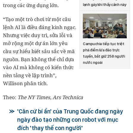
trong các ứng dụng lớn.
lạnh gáy khi thấy cảnh này
“Tạo một trò chơi từ một câu
lệnh AI là điều đáng kinh ngạc.
Nhưng việc duy trì, sửa lỗi và
mở rộng một dự án lớn yêu
Campuchia tiếp tục triệt
cầu sự hiểu biết sâu sắc về mã
phá điểm lừa đảo trực
tuyến, bắt giữ 258 người
nguồn. Bạn không thể chỉ dựa
nước ngoài
vào AI mà không có kiến thức
nền tảng về lập trình”,
Willison phân tích.
Theo:
The NY Times,
Ars Technica
'Căn cứ bí ẩn' của Trung Quốc đang ngày
ngày đào tạo những con robot với mục
đích 'thay thế con người'