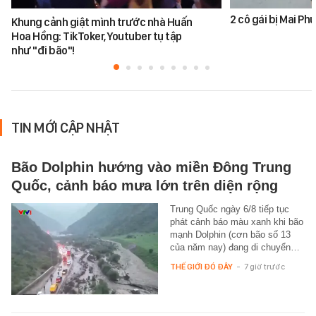
2 cô gái bị Mai P
Khung cảnh giật mình trước nhà Huấn
Hoa Hồng: TikToker, Youtuber tụ tập
như "đi bão"!
TIN MỚI CẬP NHẬT
Bão Dolphin hướng vào miền Đông Trung
Quốc, cảnh báo mưa lớn trên diện rộng
Trung Quốc ngày 6/8 tiếp tục
phát cảnh báo màu xanh khi bão
mạnh Dolphin (cơn bão số 13
của năm nay) đang di chuyển…
THẾ GIỚI ĐÓ ĐÂY
-
7 giờ trước