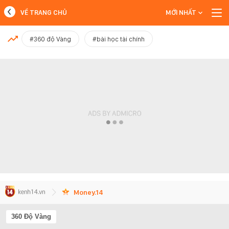
VỀ TRANG CHỦ
MỚI NHẤT
MỚI NHẤT
#360 độ Vàng
#bài học tài chính
Xem thêm
Money.14
360 Độ Vàng