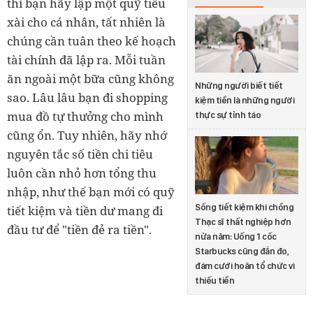
thì bạn hãy lập một quỹ tiêu
xài cho cá nhân, tất nhiên là
chúng cần tuân theo kế hoạch
tài chính đã lập ra. Mỗi tuần
ăn ngoài một bữa cũng không
Những người biết tiết
sao. Lâu lâu bạn đi shopping
kiệm tiền là những người
mua đồ tự thưởng cho mình
thực sự tỉnh táo
cũng ổn. Tuy nhiên, hãy nhớ
nguyên tắc số tiền chi tiêu
luôn cần nhỏ hơn tổng thu
nhập, như thế bạn mới có quỹ
Sống tiết kiệm khi chồng
tiết kiệm và tiền dư mang đi
Thạc sĩ thất nghiệp hơn
đầu tư để "tiền đẻ ra tiền".
nửa năm: Uống 1 cốc
Starbucks cũng đắn đo,
đám cưới hoãn tổ chức vì
thiếu tiền