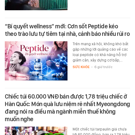
“Bí quyết wellness” mới: Cơn sốt Peptide kéo
theo trào lưu tự tiêm tại nhà, cảnh báo nhiều rủi ro
Trên mạng xã hội, không khó bắt
gặp những lời quảng cáo về các
loại peptide có khả năng hỗ trợ
giảm cân, xây dựng cơ bắp,…
SỨC KHỎE
-
6 giờ trước
Chiếc túi 60.000 VNĐ bán được 1,78 triệu chiếc ở
Hàn Quốc: Món quà lưu niệm rẻ nhất Myeongdong
đang nói ra điều mà ngành miễn thuế không
muốn nghe
Một chiếc túi tarpaulin giá chưa
tới 60.000 đồng, bán ra 1,78 triệu