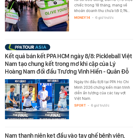
chiếc trong 18 tháng, mang về
khoản doanh thu chưa tới 0,1%…
MONEY.14
-
6 giờ trước
Kết quả bán kết PPA HCM ngày 8/8: Pickleball Việt
Nam tạo chung kết trong mơ khi cặp của Lý
Hoàng Nam đối đầu Trương Vinh Hiển - Quân Đỗ
Ngày thi đấu 8/8 tại PPA Ho Chi
Minh 2026 chứng kiến màn trình
diễn ấn tượng của các tay vợt
Việt Nam.
SPORT
-
6 giờ trước
Nam thanh niên kẹt đầu vào tay ghế bệnh viện,