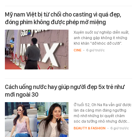
Mỹ nam Việt bị từ chối cho casting vì quá đẹp,
đóng phim không được phép mở miệng
Xuyên suốt sự nghiệp diễn xuất,
anh chàng gặp không ít những
khó khăn "dở khóc dở cười".
CINE
-
6 giờ trước
Cách uống nước hay giúp người đẹp 5x trẻ như
mới ngoài 30
Ở tuổi 52, Oh Na Ra vẫn giữ được
làn da căng mịn đáng ngưỡng
mộ nhờ những bí quyết chăm
sóc da tưởng nhỏ nhưng được…
BEAUTY & FASHION
-
6 giờ trước