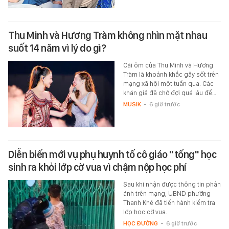
Thu Minh và Hương Tràm không nhìn mặt nhau
suốt 14 năm vì lý do gì?
Cái ôm của Thu Minh và Hương
Tràm là khoảnh khắc gây sốt trên
mạng xã hội một tuần qua. Các
khán giả đã chờ đợi quá lâu để…
MUSIK
-
6 giờ trước
Diễn biến mới vụ phụ huynh tố cô giáo "tống" học
sinh ra khỏi lớp cờ vua vì chậm nộp học phí
Sau khi nhận được thông tin phản
ánh trên mạng, UBND phường
Thanh Khê đã tiến hành kiểm tra
lớp học cờ vua.
HỌC ĐƯỜNG
-
6 giờ trước