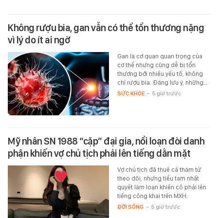
Không rượu bia, gan vẫn có thể tổn thương nặng
vì lý do ít ai ngờ
Gan là cơ quan quan trọng của
cơ thể nhưng cũng dễ bị tổn
thương bởi nhiều yếu tố, không
chỉ rượu bia. Đáng lưu ý, những…
SỨC KHỎE
-
5 giờ trước
Mỹ nhân SN 1988 “cặp” đại gia, nổi loạn đòi danh
phận khiến vợ chủ tịch phải lên tiếng dằn mặt
Vợ chủ tịch đã thuê cả thám tử
theo dõi, nhưng tiểu tam nhất
quyết làm loạn khiến cô phải lên
tiếng công khai trên MXH.
ĐỜI SỐNG
-
5 giờ trước