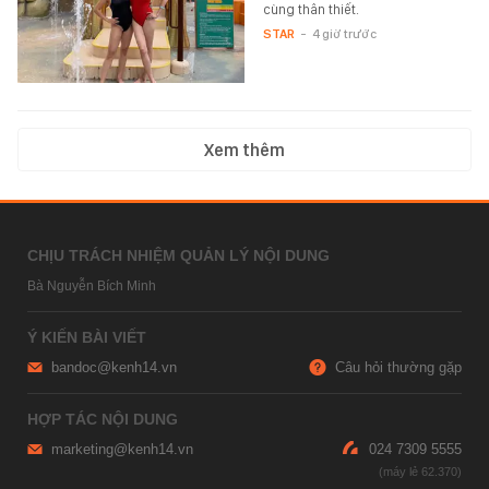
cùng thân thiết.
STAR
-
4 giờ trước
Xem thêm
CHỊU TRÁCH NHIỆM QUẢN LÝ NỘI DUNG
Bà Nguyễn Bích Minh
Ý KIẾN BÀI VIẾT
bandoc@kenh14.vn
Câu hỏi thường gặp
HỢP TÁC NỘI DUNG
marketing@kenh14.vn
024 7309 5555