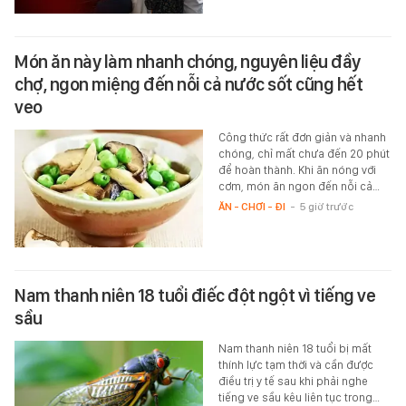
Món ăn này làm nhanh chóng, nguyên liệu đầy
chợ, ngon miệng đến nỗi cả nước sốt cũng hết
veo
Công thức rất đơn giản và nhanh
chóng, chỉ mất chưa đến 20 phút
để hoàn thành. Khi ăn nóng với
cơm, món ăn ngon đến nỗi cả…
ĂN - CHƠI - ĐI
-
5 giờ trước
Nam thanh niên 18 tuổi điếc đột ngột vì tiếng ve
sầu
Nam thanh niên 18 tuổi bị mất
thính lực tạm thời và cần được
điều trị y tế sau khi phải nghe
tiếng ve sầu kêu liên tục trong…