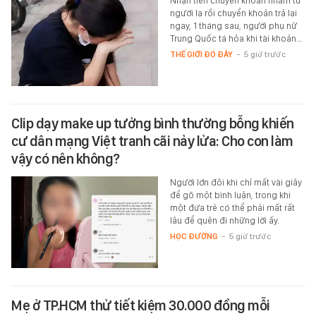
Nhận tiền chuyển khoản nhầm từ
người lạ rồi chuyển khoản trả lại
ngay, 1 tháng sau, người phụ nữ
Trung Quốc tá hỏa khi tài khoản…
THẾ GIỚI ĐÓ ĐÂY
-
5 giờ trước
Clip dạy make up tưởng bình thường bỗng khiến
cư dân mạng Việt tranh cãi nảy lửa: Cho con làm
vậy có nên không?
Người lớn đôi khi chỉ mất vài giây
để gõ một bình luận, trong khi
một đứa trẻ có thể phải mất rất
lâu để quên đi những lời ấy.
HỌC ĐƯỜNG
-
5 giờ trước
Mẹ ở TP.HCM thử tiết kiệm 30.000 đồng mỗi