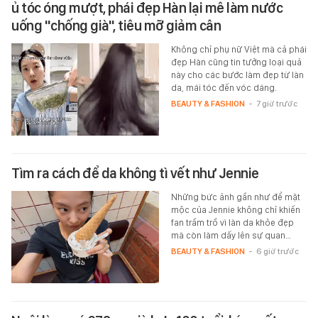
ủ tóc óng mượt, phái đẹp Hàn lại mê làm nước
uống "chống già", tiêu mỡ giảm cân
Không chỉ phụ nữ Việt mà cả phái
đẹp Hàn cũng tin tưởng loại quả
này cho các bước làm đẹp từ làn
da, mái tóc đến vóc dáng.
BEAUTY & FASHION
-
7 giờ trước
Tìm ra cách để da không tì vết như Jennie
Những bức ảnh gần như để mặt
mộc của Jennie không chỉ khiến
fan trầm trồ vì làn da khỏe đẹp
mà còn làm dấy lên sự quan…
BEAUTY & FASHION
-
6 giờ trước