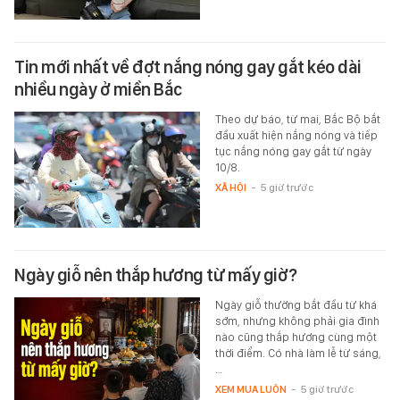
Tin mới nhất về đợt nắng nóng gay gắt kéo dài
nhiều ngày ở miền Bắc
Theo dự báo, từ mai, Bắc Bộ bắt
đầu xuất hiện nắng nóng và tiếp
tục nắng nóng gay gắt từ ngày
10/8.
XÃ HỘI
-
5 giờ trước
Ngày giỗ nên thắp hương từ mấy giờ?
Ngày giỗ thường bắt đầu từ khá
sớm, nhưng không phải gia đình
nào cũng thắp hương cùng một
thời điểm. Có nhà làm lễ từ sáng,
…
XEM MUA LUÔN
-
5 giờ trước