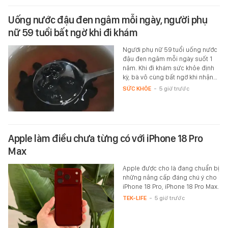
Uống nước đậu đen ngâm mỗi ngày, người phụ
nữ 59 tuổi bất ngờ khi đi khám
Người phụ nữ 59 tuổi uống nước
đậu đen ngâm mỗi ngày suốt 1
năm. Khi đi khám sức khỏe định
kỳ, bà vô cùng bất ngờ khi nhận…
SỨC KHỎE
-
5 giờ trước
Apple làm điều chưa từng có với iPhone 18 Pro
Max
Apple được cho là đang chuẩn bị
những nâng cấp đáng chú ý cho
iPhone 18 Pro, iPhone 18 Pro Max.
TEK-LIFE
-
5 giờ trước