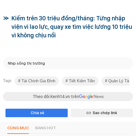
Kiếm trên 30 triệu đồng/tháng: Từng nhập
viện vì lao lực, quay xe tìm việc lương 10 triệu
vì không chịu nổi
Nhịp sống thị trường
Tags
Tài Chính Gia Đình
Tiết Kiệm Tiền
Quản Lý Tài Ch
Theo dõi Kenh14.vn trên
Chia sẻ
Sao chép link
CÙNG MỤC
ĐANG HOT