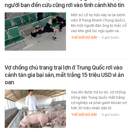
người bạn đến cứu cũng rơi vào tình cảnh khó tin
Một sự cố hy hữu xảy ra tại bệnh
viện ở Trùng Khánh (Trung Quốc),
khi một người đàn ông bị mắc cổ
vào khe ghế lúc ngủ quên và…
THẾ GIỚI ĐÓ ĐÂY
-
5 giờ trước
Vợ chồng chủ trang trại lợn ở Trung Quốc rơi vào
cảnh tán gia bại sản, mất trắng 15 triệu USD vì án
oan
Sau khi được trả tự do, vợ chồng
nông dân Trung Quốc mất trắng
cơ nghiệp và phải gánh khoản nợ
hơn 30 triệu nhân dân tệ.
THẾ GIỚI ĐÓ ĐÂY
-
5 giờ trước