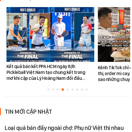
Kết quả bán kết PPA HCM ngày 8/8:
Kênh TikTok chỉ c
Pickleball Việt Nam tạo chung kết trong
thị, order mì cay…
mơ khi cặp của Lý Hoàng Nam đối đầu…
sao những chuyệ
TIN MỚI CẬP NHẬT
Loại quả bán đầy ngoài chợ: Phụ nữ Việt thi nhau