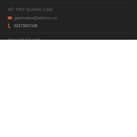
HỖ TRỢ QUẢNG CÁO
giaitrixahoi@admicro.vn
02473007108
TRỤ SỞ HÀ NỘI
Tầng 21, Tòa nhà Center Building, Hapulico Complex, Số 01, phố
Nguyễn Huy Tưởng, phường Thanh Xuân, thành phố Hà Nội
TRỤ SỞ TP.HỒ CHÍ MINH
Tầng 4, Tòa nhà 123, số 127 Võ Văn Tần, Phường Xuân Hòa, TPHCM
Giấy phép thiết lập trang thông tin điện tử tổng hợp trên mạng số
2215/GP-TTĐT do Sở Thông tin và Truyền thông Hà Nội cấp ngày 10
tháng 4 năm 2019
© Copyright 2007 - 2026 – Công ty Cổ phần VCCorp