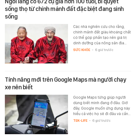
Ngôi làng có 672 cụ già hơn 100 tuổi, bí quyết
sống thọ từ chính mảnh đất đặc biệt đang sinh
sống
Các nhà nghiên cứu cho rằng,
chính mảnh đất giàu khoáng chất
có thể góp phần tạo nên giá trị
dinh dưỡng của nông sản địa…
SỨC KHỎE
-
6 giờ trước
Tính năng mới trên Google Maps mà người chạy
xe nên biết
Google Maps từng giúp người
dùng biết mình đang ở đâu. Giờ
đây, Google muốn ứng dụng này
hiểu cả việc họ sẽ đi đâu và cần…
TEK-LIFE
-
6 giờ trước