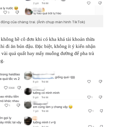
h động của chàng trai. (Ảnh chụp màn hình TikTok)
 không hề cô đơn khi có kha khá tài khoản thừa
i đi ăn bún đậu. Đặc biệt, không ít ý kiến nhận
g vài quả quất hay mấy muỗng đường để pha trà
ng.