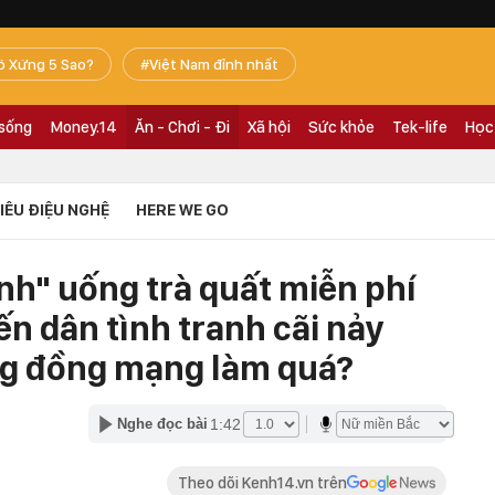
ó Xứng 5 Sao?
Việt Nam đỉnh nhất
 sống
Money.14
Ăn - Chơi - Đi
Xã hội
Sức khỏe
Tek-life
Học
TIÊU ĐIỆU NGHỆ
HERE WE GO
nh" uống trà quất miễn phí
ến dân tình tranh cãi nảy
ộng đồng mạng làm quá?
1:42
Nghe đọc bài
Theo dõi Kenh14.vn trên