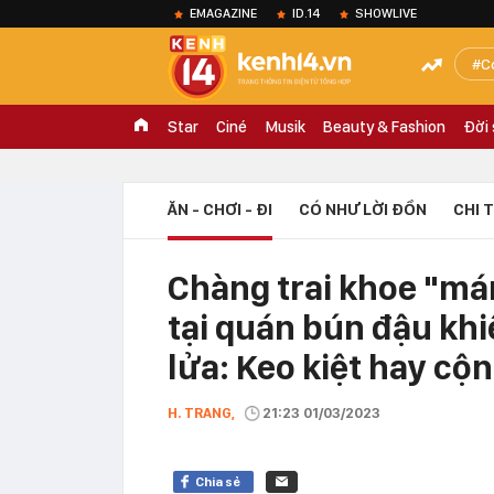
EMAGAZINE
ID.14
SHOWLIVE
C
Star
Ciné
Musik
Beauty & Fashion
Đời
ĂN - CHƠI - ĐI
CÓ NHƯ LỜI ĐỒN
CHI 
Chàng trai khoe "má
tại quán bún đậu khi
lửa: Keo kiệt hay c
H. TRANG,
21:23 01/03/2023
Chia sẻ