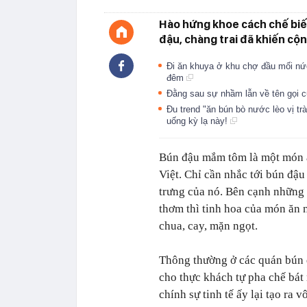
Hào hứng khoe cách chế biến
đậu, chàng trai đã khiến cộ
Đi ăn khuya ở khu chợ đầu mối nức
đêm
Đằng sau sự nhầm lẫn về tên gọi 
Đu trend "ăn bún bò nước lèo vị tr
uống kỳ lạ này!
Bún đậu mắm tôm là một món ăn
Việt. Chỉ cần nhắc tới bún đậ
trưng của nó. Bên cạnh những
thơm thì tinh hoa của món ăn
chua, cay, mặn ngọt.
Thông thường ở các quán bún đ
cho thực khách tự pha chế bá
chính sự tinh tế ấy lại tạo ra