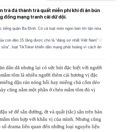
 trà đá thành trà quất miễn phí khi đi ăn bún
ng đồng mạng tranh cãi dữ dội.
 tiếng quận Ba Đình: Có cả loạt món ngon bán tới tận nửa
của con đèo 15 tầng được cho là “đáng sợ nhất Việt Nam”
à sữa", loạt TikToker khiến dân mạng phát hoảng vì cách ăn
 dân dã nhưng lại có sức hút đặc biệt với người
u mắm tôm là nhiều người thèm cái hương vị đặc
 miếng đậu rán nóng hổi hay miếng chả cốm dẻo
 này cũng nằm một phần ở chén mắm tôm đủ vị
ậu sẽ để sẵn đường, ớt và quất (tắc) sẵn trên bàn
t mắm tôm hợp với khẩu vị của mình. Nhưng cũng
 vô số drama liên quan đến những loại nguyên liệu