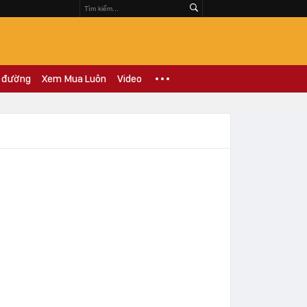
 đường
Xem Mua Luôn
Video