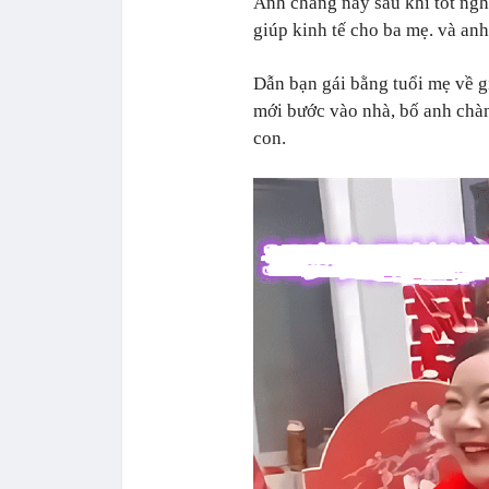
Anh chàng này sau khi tốt ngh
giúp kinh tế cho ba mẹ. và anh
Dẫn bạn gái bằng tuổi mẹ về g
mới bước vào nhà, bố anh chàn
con.