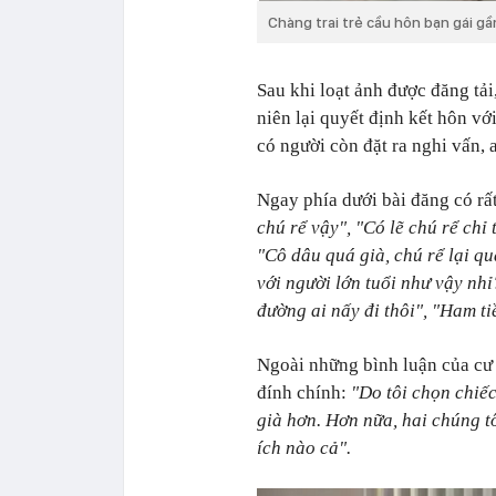
Chàng trai trẻ cầu hôn bạn gái gầ
Sau khi loạt ảnh được đăng tải
niên lại quyết định kết hôn v
có người còn đặt ra nghi vấn, 
Ngay phía dưới bài đăng có rất
chú rể vậy", "Có lẽ chú rể chỉ
"Cô dâu quá già, chú rể lại quá
với người lớn tuổi như vậy nhỉ
đường ai nấy đi thôi", "Ham ti
Ngoài những bình luận của cư 
đính chính:
"Do tôi chọn chiế
già hơn. Hơn nữa, hai chúng tô
ích nào cả".