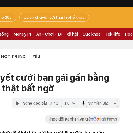
he 30s
dịch chuyển tới thành phố khác
 sống
Money.14
Ăn - Chơi - Đi
Xã hội
Sức khỏe
Tek-life
Học
HOT TREND
YÊU
uyết cưới bạn gái gần bằng
 thật bất ngờ
2:40
Nghe đọc bài
Theo dõi Kenh14.vn trên
 chức lễ đính hôn với bạn gái. Ban đầu khi nhân