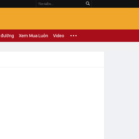
 đường
Xem Mua Luôn
Video