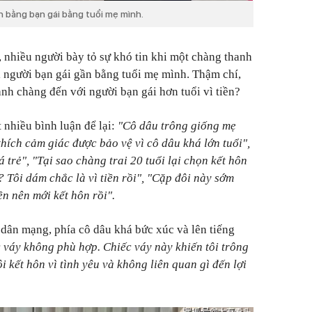
n bằng bạn gái bằng tuổi mẹ mình.
, nhiều người bày tỏ sự khó tin khi một chàng thanh
ới người bạn gái gần bằng tuổi mẹ mình. Thậm chí,
anh chàng đến với người bạn gái hơn tuổi vì tiền?
 nhiều bình luận để lại:
"Cô dâu trông giống mẹ
 thích cảm giác được bảo vệ vì cô dâu khá lớn tuổi",
 trẻ", "Tại sao chàng trai 20 tuổi lại chọn kết hôn
? Tôi dám chắc là vì tiền rồi", "Cặp đôi này sớm
ền nên mới kết hôn rồi".
dân mạng, phía cô dâu khá bức xúc và lên tiếng
c váy không phù hợp. Chiếc váy này khiến tôi trông
i kết hôn vì tình yêu và không liên quan gì đến lợi