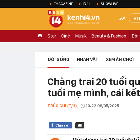
EMAGAZINE
ID.14
SHOWLIVE
T
Star
Ciné
Musik
Beauty & Fashion
Đời
ĐỜI SỐNG
NHÂN VẬT
XEM ĂN CHƠI
Chàng trai 20 tuổi q
tuổi mẹ mình, cái kết
TRÚC CHI (T/H),
10:22 08/05/2025
Chia sẻ
Một chàng trai 20 tuổi đã tổ