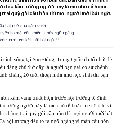
ời đều lầm tưởng người này là mẹ chú rể hoặc
 trai quỳ gối cầu hôn thì mọi người mới bất ngờ.
điều bất ngờ sau đám cưới
, tuyên bố một câu khiến ai nấy ngỡ ngàng
 đám cưới cái kết thật bất ngờ
ổi sinh sống tại Sơn Đông, Trung Quốc đã tổ chức lễ
iều đáng chú ý ở đây là người bạn gái có sự chênh
 anh chàng 20 tuổi thoạt nhìn như học sinh thì bạn
sườn xám vàng xuất hiện trước hội trường lễ đính
ầm tưởng người này là mẹ chú rể hoặc mẹ cô dâu vì
hi chàng trai quỳ gối cầu hôn thì mọi người mới bất
. Cả hội trường đều tỏ ra ngỡ ngàng vì màn cầu hôn