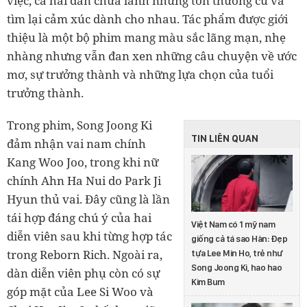
việc, cả hai dần chữa lành những tổn thương cũ và
tìm lại cảm xúc dành cho nhau. Tác phẩm được giới
thiệu là một bộ phim mang màu sắc lãng mạn, nhẹ
nhàng nhưng vẫn đan xen những câu chuyện về ước
mơ, sự trưởng thành và những lựa chọn của tuổi
trưởng thành.
Trong phim, Song Joong Ki
TIN LIÊN QUAN
đảm nhận vai nam chính
Kang Woo Joo, trong khi nữ
chính Ahn Ha Nui do Park Ji
Hyun thủ vai. Đây cũng là lần
tái hợp đáng chú ý của hai
Việt Nam có 1 mỹ nam
diễn viên sau khi từng hợp tác
giống cả tá sao Hàn: Đẹp
trong Reborn Rich. Ngoài ra,
tựa Lee Min Ho, trẻ như
Song Joong Ki, hao hao
dàn diễn viên phụ còn có sự
Kim Bum
góp mặt của Lee Si Woo và