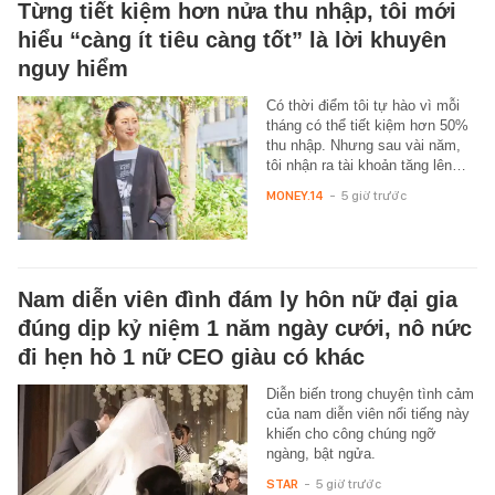
Từng tiết kiệm hơn nửa thu nhập, tôi mới
hiểu “càng ít tiêu càng tốt” là lời khuyên
nguy hiểm
Có thời điểm tôi tự hào vì mỗi
tháng có thể tiết kiệm hơn 50%
thu nhập. Nhưng sau vài năm,
tôi nhận ra tài khoản tăng lên…
MONEY.14
-
5 giờ trước
Nam diễn viên đình đám ly hôn nữ đại gia
đúng dịp kỷ niệm 1 năm ngày cưới, nô nức
đi hẹn hò 1 nữ CEO giàu có khác
Diễn biến trong chuyện tình cảm
của nam diễn viên nổi tiếng này
khiến cho công chúng ngỡ
ngàng, bật ngửa.
STAR
-
5 giờ trước