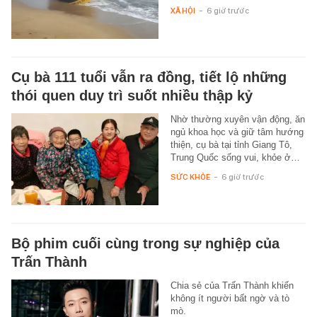
XÃ HỘI
-
6 giờ trước
Cụ bà 111 tuổi vẫn ra đồng, tiết lộ những
thói quen duy trì suốt nhiều thập kỷ
Nhờ thường xuyên vận động, ăn
ngủ khoa học và giữ tâm hướng
thiện, cụ bà tại tỉnh Giang Tô,
Trung Quốc sống vui, khỏe ở…
SỨC KHỎE
-
6 giờ trước
Bộ phim cuối cùng trong sự nghiệp của
Trấn Thành
Chia sẻ của Trấn Thành khiến
không ít người bất ngờ và tò
mò.