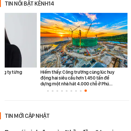
TIN NỔI BẬT KÊNH14
ông ty từng
Hiếm thấy: Công trường cùng lúc huy
động hai siêu cẩu hơn 1.450 tấn để
dựng một nhà hát 4.000 chỗ ở Phú…
TIN MỚI CẬP NHẬT