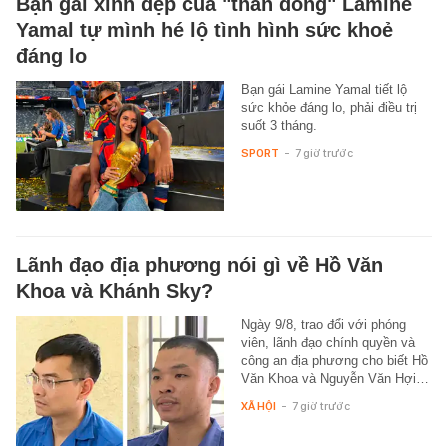
Bạn gái xinh đẹp của "thần đồng" Lamine
Yamal tự mình hé lộ tình hình sức khoẻ
đáng lo
Bạn gái Lamine Yamal tiết lộ
sức khỏe đáng lo, phải điều trị
suốt 3 tháng.
SPORT
-
7 giờ trước
Lãnh đạo địa phương nói gì về Hồ Văn
Khoa và Khánh Sky?
Ngày 9/8, trao đổi với phóng
viên, lãnh đạo chính quyền và
công an địa phương cho biết Hồ
Văn Khoa và Nguyễn Văn Hợi…
XÃ HỘI
-
7 giờ trước