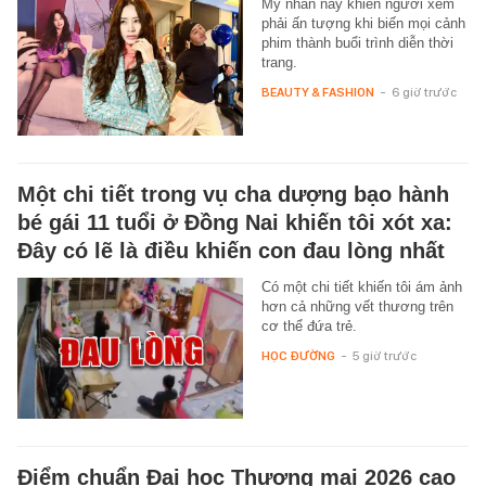
Mỹ nhân này khiến người xem
phải ấn tượng khi biến mọi cảnh
phim thành buổi trình diễn thời
trang.
BEAUTY & FASHION
-
6 giờ trước
Một chi tiết trong vụ cha dượng bạo hành
bé gái 11 tuổi ở Đồng Nai khiến tôi xót xa:
Đây có lẽ là điều khiến con đau lòng nhất
Có một chi tiết khiến tôi ám ảnh
hơn cả những vết thương trên
cơ thể đứa trẻ.
HỌC ĐƯỜNG
-
5 giờ trước
Điểm chuẩn Đại học Thương mại 2026 cao