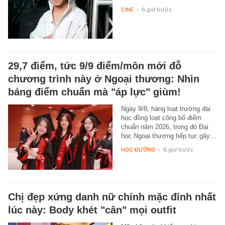
CINE
-
6 giờ trước
29,7 điểm, tức 9/9 điểm/môn mới đỗ
chương trình này ở Ngoại thương: Nhìn
bảng điểm chuẩn mà "áp lực" giùm!
Ngày 9/8, hàng loạt trường đại
học đồng loạt công bố điểm
chuẩn năm 2026, trong đó Đại
học Ngoại thương tiếp tục gây…
HỌC ĐƯỜNG
-
6 giờ trước
Chị đẹp xứng danh nữ chính mặc đỉnh nhất
lúc này: Body khét "cân" mọi outfit