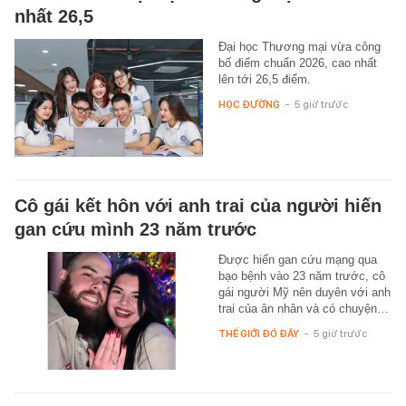
nhất 26,5
Đại học Thương mại vừa công
bố điểm chuẩn 2026, cao nhất
lên tới 26,5 điểm.
HỌC ĐƯỜNG
-
5 giờ trước
Cô gái kết hôn với anh trai của người hiến
gan cứu mình 23 năm trước
Được hiến gan cứu mạng qua
bạo bệnh vào 23 năm trước, cô
gái người Mỹ nên duyên với anh
trai của ân nhân và có chuyện…
THẾ GIỚI ĐÓ ĐÂY
-
5 giờ trước