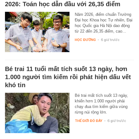
2026: Toán học dẫn đầu với 26,35 điểm
Năm 2026, điểm chuẩn Trường
Đại học Khoa học Tự nhiên, Đại
học Quốc gia Hà Nội dao động
từ 22 đến 26,35 điểm, cao…
HỌC ĐƯỜNG
-
6 giờ trước
Bé trai 11 tuổi mất tích suốt 13 ngày, hơn
1.000 người tìm kiếm rồi phát hiện dấu vết
khó tin
Bé trai mất tích suốt 13 ngày,
khiến hơn 1.000 người phải
chạy đua tìm kiếm giữa vùng
rừng núi rộng lớn.
THẾ GIỚI ĐÓ ĐÂY
-
6 giờ trước