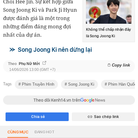
Choi Hee Jin. Sự kết hợp giữa
Song Joong Ki và Park Ji Hyun
được đánh giá là một trong
những điểm đáng mong đợi
Không thể chấp nhận đây
nhất của dự án.
là Song Joong Ki
Song Joong Ki nên dừng lại
Theo
Phụ Nữ Mới
Copy link
14/06/2026 13:00 (GMT +7)
Tags
Phim Truyền Hình
Song Joong Ki
Phim Hàn Quốc
Theo dõi Kenh14.vn trên
Chia sẻ
Sao chép link
CÙNG MỤC
ĐANG HOT