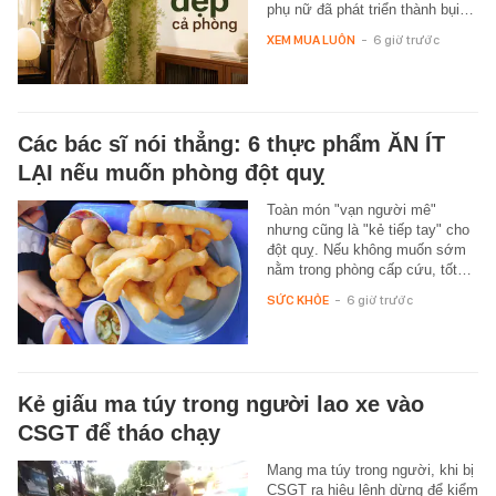
phụ nữ đã phát triển thành bụi…
XEM MUA LUÔN
-
6 giờ trước
Các bác sĩ nói thẳng: 6 thực phẩm ĂN ÍT
LẠI nếu muốn phòng đột quỵ
Toàn món "vạn người mê"
nhưng cũng là "kẻ tiếp tay" cho
đột quỵ. Nếu không muốn sớm
nằm trong phòng cấp cứu, tốt…
SỨC KHỎE
-
6 giờ trước
Kẻ giấu ma túy trong người lao xe vào
CSGT để tháo chạy
Mang ma túy trong người, khi bị
CSGT ra hiệu lệnh dừng để kiểm