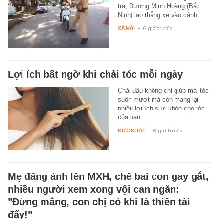
tra, Dương Minh Hoàng (Bắc
Ninh) lao thẳng xe vào cảnh…
XÃ HỘI
-
6 giờ trước
Lợi ích bất ngờ khi chải tóc mỗi ngày
Chải đầu không chỉ giúp mái tóc
suôn mượt mà còn mang lại
nhiều lợi ích sức khỏe cho tóc
của bạn.
SỨC KHỎE
-
6 giờ trước
Mẹ đăng ảnh lên MXH, chê bai con gay gắt,
nhiều người xem xong vội can ngăn:
"Đừng mắng, con chị có khi là thiên tài
đấy!"