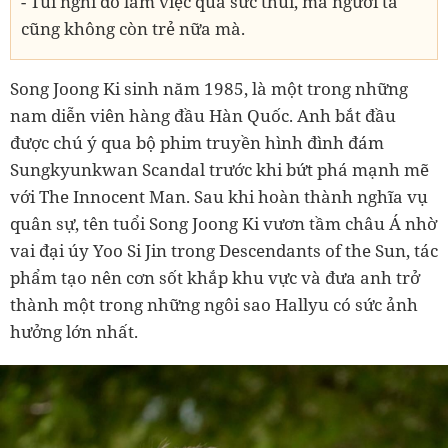
- Tui nghĩ do làm việc quá sức thui, mà người ta
cũng không còn trẻ nữa mà.
Song Joong Ki sinh năm 1985, là một trong những
nam diễn viên hàng đầu Hàn Quốc. Anh bắt đầu
được chú ý qua bộ phim truyền hình đình đám
Sungkyunkwan Scandal trước khi bứt phá mạnh mẽ
với The Innocent Man. Sau khi hoàn thành nghĩa vụ
quân sự, tên tuổi Song Joong Ki vươn tầm châu Á nhờ
vai đại úy Yoo Si Jin trong Descendants of the Sun, tác
phẩm tạo nên cơn sốt khắp khu vực và đưa anh trở
thành một trong những ngôi sao Hallyu có sức ảnh
hưởng lớn nhất.