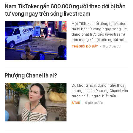
Nam TikToker gần 600.000 người theo dõi bị bắn
tử vong ngay trên sóng livestream
Một TikToker nổi tiếng tại Mexico
đã bị bắn tử vong ngay trong lúc
đang phát trực tiếp (livestream)
trên mạng xã hội bên ngoài một…
THẾ GIỚI ĐÓ ĐÂY
-
6 giờ trước
Phượng Chanel là ai?
Dù không hoạt động nghệ thuật
nhưng cái tên Phượng Chanel vẫn
được nhiều người biết đến.
STAR
-
6 giờ trước