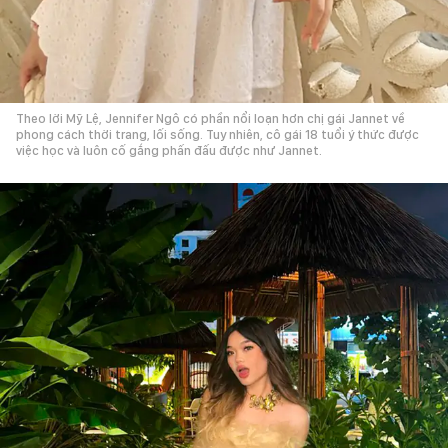
Theo lời Mỹ Lệ, Jennifer Ngô có phần nổi loạn hơn chị gái Jannet về
phong cách thời trang, lối sống. Tuy nhiên, cô gái 18 tuổi ý thức được
việc học và luôn cố gắng phấn đấu được như Jannet.