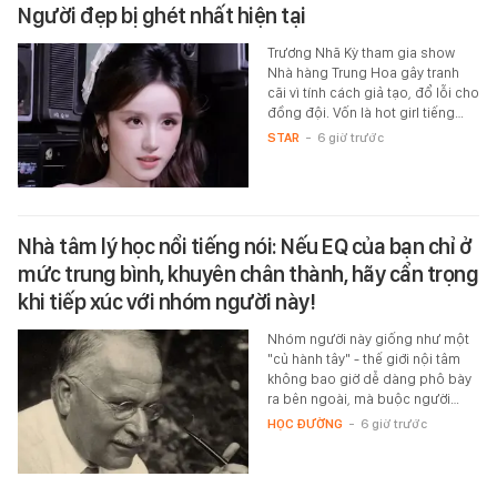
Người đẹp bị ghét nhất hiện tại
Trương Nhã Kỳ tham gia show
Nhà hàng Trung Hoa gây tranh
cãi vì tính cách giả tạo, đổ lỗi cho
đồng đội. Vốn là hot girl tiếng…
STAR
-
6 giờ trước
Nhà tâm lý học nổi tiếng nói: Nếu EQ của bạn chỉ ở
mức trung bình, khuyên chân thành, hãy cẩn trọng
khi tiếp xúc với nhóm người này!
Nhóm người này giống như một
"củ hành tây" - thế giới nội tâm
không bao giờ dễ dàng phô bày
ra bên ngoài, mà buộc người…
HỌC ĐƯỜNG
-
6 giờ trước