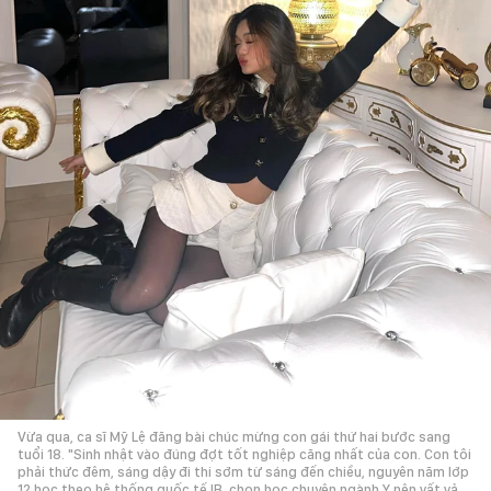
Vừa qua, ca sĩ Mỹ Lệ đăng bài chúc mừng con gái thứ hai bước sang
tuổi 18. "Sinh nhật vào đúng đợt tốt nghiệp căng nhất của con. Con tôi
phải thức đêm, sáng dậy đi thi sớm từ sáng đến chiều, nguyên năm lớp
12 học theo hệ thống quốc tế IB, chọn học chuyên ngành Y nên vất vả