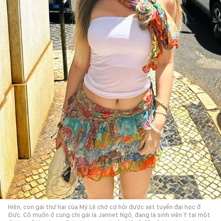
Hiện, con gái thứ hai của Mỹ Lệ chờ cơ hội được xét tuyển đại học ở
Đức. Cô muốn ở cùng chị gái là Jannet Ngô, đang là sinh viên Y tại một