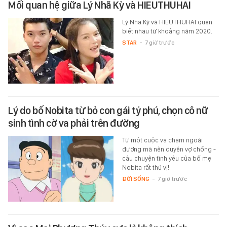
Mối quan hệ giữa Lý Nhã Kỳ và HIEUTHUHAI
Lý Nhã Kỳ và HIEUTHUHAI quen
biết nhau từ khoảng năm 2020.
STAR
-
7 giờ trước
Lý do bố Nobita từ bỏ con gái tỷ phú, chọn cô nữ
sinh tình cờ va phải trên đường
Từ một cuộc va chạm ngoài
đường mà nên duyên vợ chồng -
câu chuyện tình yêu của bố mẹ
Nobita rất thú vị!
ĐỜI SỐNG
-
7 giờ trước