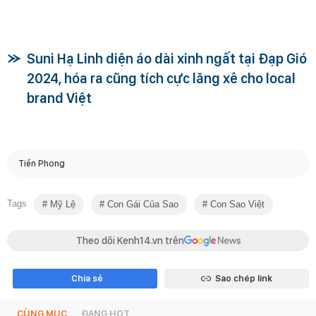
Suni Hạ Linh diện áo dài xinh ngất tại Đạp Gió
2024, hóa ra cũng tích cực lăng xê cho local
brand Việt
Tiền Phong
Tags
Mỹ Lệ
Con Gái Của Sao
Con Sao Việt
Theo dõi Kenh14.vn trên
Chia sẻ
Sao chép link
CÙNG MỤC
ĐANG HOT