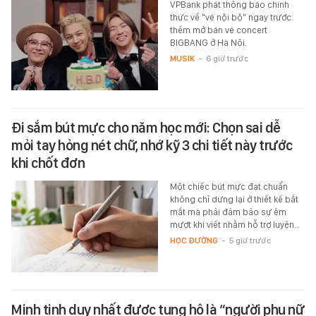
VPBank phát thông báo chính
thức về "vé nội bộ" ngay trước
thềm mở bán vé concert
BIGBANG ở Hà Nội.
MUSIK
-
6 giờ trước
Đi sắm bút mực cho năm học mới: Chọn sai dễ
mỏi tay hỏng nét chữ, nhớ kỹ 3 chi tiết này trước
khi chốt đơn
Một chiếc bút mực đạt chuẩn
không chỉ dừng lại ở thiết kế bắt
mắt mà phải đảm bảo sự êm
mượt khi viết nhằm hỗ trợ luyện…
HỌC ĐƯỜNG
-
5 giờ trước
Minh tinh duy nhất được tung hô là “người phụ nữ