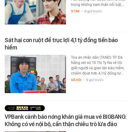
trong những nam thần nổi bật,…
STAR
-
6 giờ trước
Sát hại con ruột để trục lợi 4,1 tỷ đồng tiền bảo
hiểm
Tòa án nhân dân (TAND) TP. Đà
Nẵng xét xử Tô Thị Ty Na về tội
giết người và gian lận bảo hiểm,
chiếm đoạt hơn 4,1 tỷ đồng từ…
XÃ HỘI
-
6 giờ trước
VPBank cảnh báo nóng khán giả mua vé BIGBANG:
Không có vé nội bộ, cẩn thận chiêu trò lừa đảo