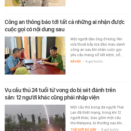
Công an thông báo tới tất cả những ai nhận được
cuộc gọi có nội dung sau
Một người đàn ông ở Hưng Yên
vừa thoát bẫy lừa đảo mạo danh
công an sau khi nhận cuộc gọi
yêu cầu mang sổ tiết kiệm, sổ…
XÃ HỘI
-
6 giờ trước
Vụ cầu thủ 24 tuổi tử vong do bị sét đánh trên
sân: 12 người khác cũng phải nhập viện
Một cầu thủ bóng đá người Thái
Lan đã thiệt mạng, trong khi 12
người khác, bao gồm một cầu
thủ Malaysia, bị thương sau khi…
THẾ GIỚI ĐÓ ĐÂY
-
6 giờ trước