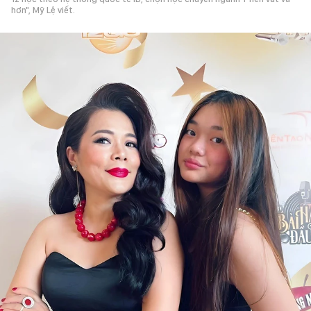
hơn", Mỹ Lệ viết.