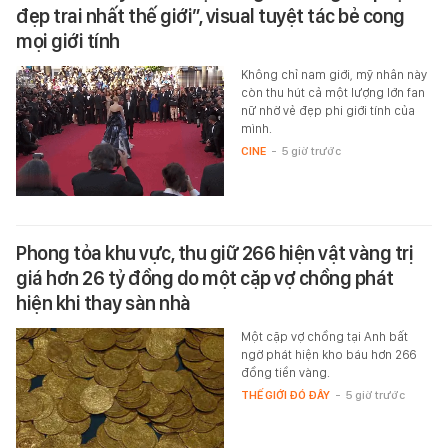
đẹp trai nhất thế giới”, visual tuyệt tác bẻ cong
mọi giới tính
Không chỉ nam giới, mỹ nhân này
còn thu hút cả một lượng lớn fan
nữ nhờ vẻ đẹp phi giới tính của
mình.
CINE
-
5 giờ trước
Phong tỏa khu vực, thu giữ 266 hiện vật vàng trị
giá hơn 26 tỷ đồng do một cặp vợ chồng phát
hiện khi thay sàn nhà
Một cặp vợ chồng tại Anh bất
ngờ phát hiện kho báu hơn 266
đồng tiền vàng.
THẾ GIỚI ĐÓ ĐÂY
-
5 giờ trước