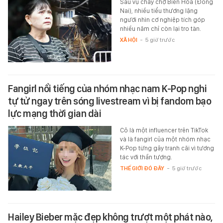
Sau vụ cháy chợ Biên Hòa (Đồng
Nai), nhiều tiểu thương lặng
người nhìn cơ nghiệp tích góp
nhiều năm chỉ còn lại tro tàn.
XÃ HỘI
-
5 giờ trước
Fangirl nổi tiếng của nhóm nhạc nam K-Pop nghi
tự tử ngay trên sóng livestream vì bị fandom bạo
lực mạng thời gian dài
Cô là một influencer trên TikTok
và là fangirl của một nhóm nhạc
K-Pop từng gây tranh cãi vì tương
tác với thần tượng.
THẾ GIỚI ĐÓ ĐÂY
-
5 giờ trước
Hailey Bieber mặc đẹp không trượt một phát nào,