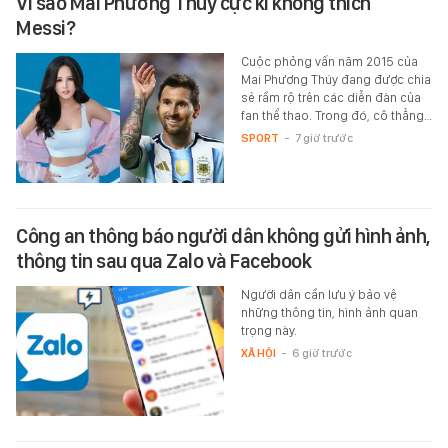
Vì sao Mai Phương Thúy cực kì không thích
Messi?
Cuộc phỏng vấn năm 2015 của
Mai Phương Thúy đang được chia
sẻ rầm rộ trên các diễn đàn của
fan thể thao. Trong đó, cô thẳng…
SPORT
-
7 giờ trước
Công an thông báo người dân không gửi hình ảnh,
thông tin sau qua Zalo và Facebook
Người dân cần lưu ý bảo vệ
những thông tin, hình ảnh quan
trọng này.
XÃ HỘI
-
6 giờ trước