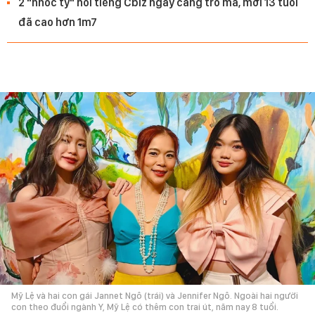
2 "nhóc tỳ" nổi tiếng Cbiz ngày càng trổ mã, mới 13 tuổi
đã cao hơn 1m7
Mỹ Lệ và hai con gái Jannet Ngô (trái) và Jennifer Ngô. Ngoài hai người
con theo đuổi ngành Y, Mỹ Lệ có thêm con trai út, năm nay 8 tuổi.