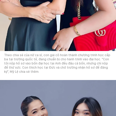
Theo chia sẻ của nữ ca sĩ, con gái cô hoàn thành chương trình học cấp
ba tại trường quốc tế, đang chuẩn bị cho hành trình vào đại học. "Con
tôi nộp hồ sơ vào bốn đại học tại Anh đều đậu cả bốn, nhưng chỉ nộp
để thử sức. Con thích học tại Đức và chờ trường nhận hồ sơ để đăng
ký", Mỹ Lệ chia sẻ thêm.