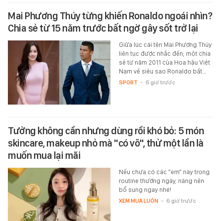
Mai Phương Thúy từng khiến Ronaldo ngoái nhìn?
Chia sẻ từ 15 năm trước bất ngờ gây sốt trở lại
Giữa lúc cái tên Mai Phương Thúy
liên tục được nhắc đến, một chia
sẻ từ năm 2011 của Hoa hậu Việt
Nam về siêu sao Ronaldo bất…
SPORT
-
6 giờ trước
Tưởng không cần nhưng dùng rồi khó bỏ: 5 món
skincare, makeup nhỏ mà "có võ", thử một lần là
muốn mua lại mãi
Nếu chưa có các "em" này trong
routine thường ngày, nàng nên
bổ sung ngay nhé!
XEM MUA LUÔN
-
6 giờ trước