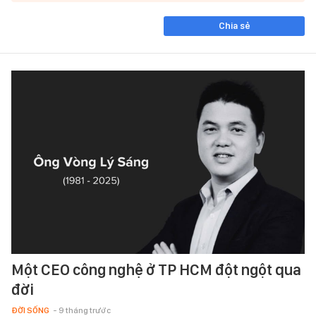
Chia sẻ
Một CEO công nghệ ở TP HCM đột ngột qua
đời
ĐỜI SỐNG
- 9 tháng trước