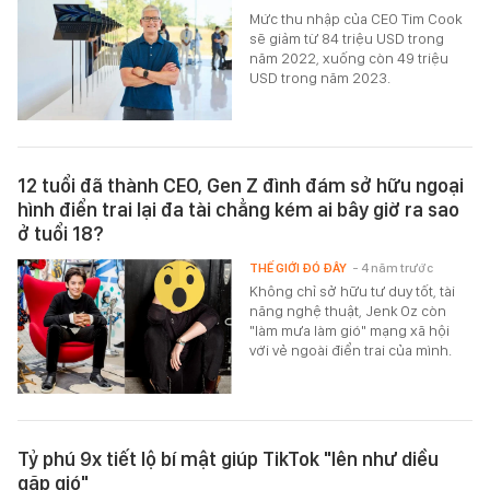
Mức thu nhập của CEO Tim Cook
sẽ giảm từ 84 triệu USD trong
năm 2022, xuống còn 49 triệu
USD trong năm 2023.
12 tuổi đã thành CEO, Gen Z đình đám sở hữu ngoại
hình điển trai lại đa tài chẳng kém ai bây giờ ra sao
ở tuổi 18?
THẾ GIỚI ĐÓ ĐÂY
- 4 năm trước
Không chỉ sở hữu tư duy tốt, tài
năng nghệ thuật, Jenk Oz còn
"làm mưa làm gió" mạng xã hội
với vẻ ngoài điển trai của mình.
Tỷ phú 9x tiết lộ bí mật giúp TikTok "lên như diều
gặp gió"