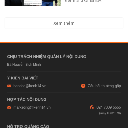
trên mạng xã hội này.
Xem thêm
CHỊU TRÁCH NHIỆM QUẢN LÝ NỘI DUNG
Bà Nguyễn Bích Minh
Ý KIẾN BÀI VIẾT
bandoc@kenh14.vn
Câu hỏi thường gặp
HỢP TÁC NỘI DUNG
marketing@kenh14.vn
024 7309 5555
HỖ TRỢ QUẢNG CÁO