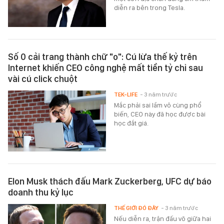
diễn ra bên trong Tesla.
Số 0 cải trang thành chữ "o": Cú lừa thế kỷ trên
Internet khiến CEO công nghệ mất tiền tỷ chỉ sau
vài cú click chuột
TEK-LIFE
- 3 năm trước
Mắc phải sai lầm vô cùng phổ
biến, CEO này đã học được bài
học đắt giá.
Elon Musk thách đấu Mark Zuckerberg, UFC dự báo
doanh thu kỷ lục
THẾ GIỚI ĐÓ ĐÂY
- 3 năm trước
Nếu diễn ra, trận đấu võ giữa hai