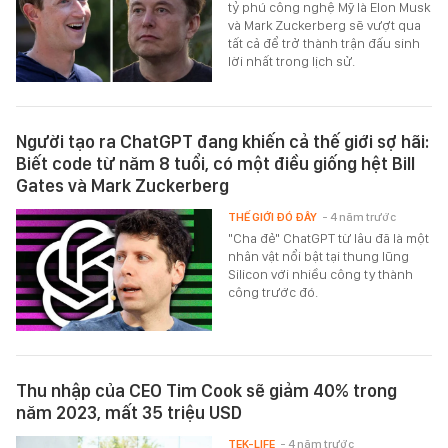
tỷ phú công nghệ Mỹ là Elon Musk
và Mark Zuckerberg sẽ vượt qua
tất cả để trở thành trận đấu sinh
lời nhất trong lịch sử.
Người tạo ra ChatGPT đang khiến cả thế giới sợ hãi:
Biết code từ năm 8 tuổi, có một điều giống hệt Bill
Gates và Mark Zuckerberg
THẾ GIỚI ĐÓ ĐÂY
- 4 năm trước
"Cha đẻ" ChatGPT từ lâu đã là một
nhân vật nổi bật tại thung lũng
Silicon với nhiều công ty thành
công trước đó.
Thu nhập của CEO Tim Cook sẽ giảm 40% trong
năm 2023, mất 35 triệu USD
TEK-LIFE
- 4 năm trước