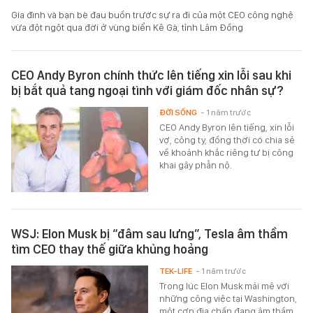
Gia đình và bạn bè đau buồn trước sự ra đi của một CEO công nghệ
vừa đột ngột qua đời ở vùng biển Kê Gà, tỉnh Lâm Đồng
CEO Andy Byron chính thức lên tiếng xin lỗi sau khi
bị bắt quả tang ngoại tình với giám đốc nhân sự?
ĐỜI SỐNG
- 1 năm trước
CEO Andy Byron lên tiếng, xin lỗi
vợ, công ty, đồng thời có chia sẻ
về khoảnh khắc riêng tư bị công
khai gây phẫn nộ.
WSJ: Elon Musk bị “đâm sau lưng”, Tesla âm thầm
tìm CEO thay thế giữa khủng hoảng
TEK-LIFE
- 1 năm trước
Trong lúc Elon Musk mải mê với
những công việc tại Washington,
một cơn địa chấn đang âm thầm