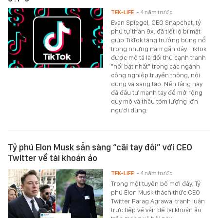
TEK-LIFE
- 4 năm trước
Evan Spiegel, CEO Snapchat, tỷ
phú tự thân 9x, đã tiết lộ bí mật
giúp TikTok tăng trưởng bùng nổ
trong những năm gần đây. TikTok
được mô tả là đối thủ cạnh tranh
"nổi bật nhất" trong các ngành
công nghiệp truyền thông, nội
dung và sáng tạo. Nền tảng này
đã đầu tư mạnh tay để mở rộng
quy mô và thâu tóm lượng lớn
người dùng.
Tỷ phú Elon Musk sẵn sàng “cãi tay đôi” với CEO
Twitter về tài khoản ảo
TEK-LIFE
- 4 năm trước
Trong một tuyên bố mới đây, Tỷ
phú Elon Musk thách thức CEO
Twitter Parag Agrawal tranh luận
trực tiếp về vấn đề tài khoản ảo