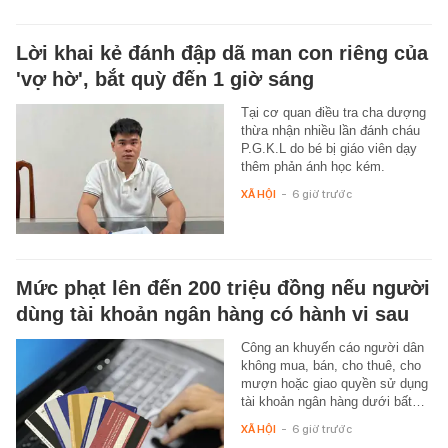
Lời khai kẻ đánh đập dã man con riêng của
'vợ hờ', bắt quỳ đến 1 giờ sáng
Tại cơ quan điều tra cha dượng
thừa nhận nhiều lần đánh cháu
P.G.K.L do bé bị giáo viên dạy
thêm phản ánh học kém.
XÃ HỘI
-
6 giờ trước
Mức phạt lên đến 200 triệu đồng nếu người
dùng tài khoản ngân hàng có hành vi sau
Công an khuyến cáo người dân
không mua, bán, cho thuê, cho
mượn hoặc giao quyền sử dụng
tài khoản ngân hàng dưới bất…
XÃ HỘI
-
6 giờ trước