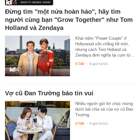
Đừng tìm "một nửa hoàn hảo", hãy tìm
người cùng bạn "Grow Together" như Tom
Holland và Zendaya
Khái niệm "Power Couple" ở
Hollywood vốn chẳng hề mới,
nhưng cách Tom Holland và
Zendaya định nghĩa lại cụm từ…
STAR
-
6 giờ trước
Vợ cũ Đan Trường báo tin vui
Nhiều người gửi lời chúc mừng
dưới bài chia sẻ của vợ cũ Đan
Trường.
STAR
-
6 giờ trước