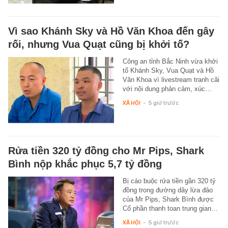
Vì sao Khánh Sky và Hồ Văn Khoa đến gây
rối, nhưng Vua Quạt cũng bị khởi tố?
Công an tỉnh Bắc Ninh vừa khởi
tố Khánh Sky, Vua Quạt và Hồ
Văn Khoa vì livestream tranh cãi
với nội dung phản cảm, xúc…
XÃ HỘI
-
5 giờ trước
Rửa tiền 320 tỷ đồng cho Mr Pips, Shark
Bình nộp khắc phục 5,7 tỷ đồng
Bị cáo buộc rửa tiền gần 320 tỷ
đồng trong đường dây lừa đảo
của Mr Pips, Shark Bình được
Cổ phần thanh toan trung gian…
XÃ HỘI
-
5 giờ trước