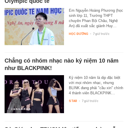
Olympic quốc tế
Em Nguyễn Hoàng Phương (học
sinh lớp 11, Trường THPT
chuyên Phan Bội Châu, Nghệ
An) đã xuất sắc giành Huy…
HỌC ĐƯỜNG
-
7 giờ trước
Chẳng có nhóm nhạc nào kỷ niệm 10 năm
như BLACKPINK!
Kỷ niệm 10 năm là dịp đặc biệt
với mọi nhóm nhạc, nhưng
BLINK đang phải "cầu xin" chính
4 thành viên BLACKPINK…
STAR
-
7 giờ trước