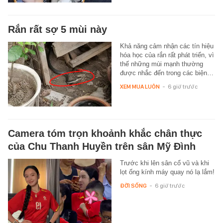
Rắn rất sợ 5 mùi này
Khả năng cảm nhận các tín hiệu
hóa học của rắn rất phát triển, vì
thế những mùi mạnh thường
được nhắc đến trong các biện…
XEM MUA LUÔN
-
6 giờ trước
Camera tóm trọn khoảnh khắc chân thực
của Chu Thanh Huyền trên sân Mỹ Đình
Trước khi lên sân cổ vũ và khi
lọt ống kính máy quay nó lạ lắm!
ĐỜI SỐNG
-
6 giờ trước