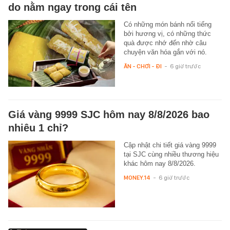
do nằm ngay trong cái tên
Có những món bánh nổi tiếng
bởi hương vị, có những thức
quà được nhớ đến nhờ câu
chuyện văn hóa gắn với nó.
ĂN - CHƠI - ĐI
-
6 giờ trước
Giá vàng 9999 SJC hôm nay 8/8/2026 bao
nhiêu 1 chỉ?
Cập nhật chi tiết giá vàng 9999
tại SJC cùng nhiều thương hiệu
khác hôm nay 8/8/2026.
MONEY.14
-
6 giờ trước