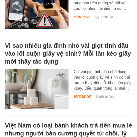
mua bán trên mạng xã hội và
các hội nhóm lại diễn ra sôi…
MONEY.14
-
6 giờ trước
Vì sao nhiều gia đình nhỏ vài giọt tinh dầu
vào lõi cuộn giấy vệ sinh? Mỗi lần kéo giấy
mới thấy tác dụng
Chỉ vài giọt tinh dầu nhỏ đúng
vào lõi cuộn giấy vệ sinh có thể
tạo ra thay đổi mỗi khi cuộn giấy
xoay. Điều quan trọng là phải…
SỨC KHỎE
-
6 giờ trước
Việt Nam có loại bánh khách trả tiền mua lẻ
nhưng người bán cương quyết từ chối, lý