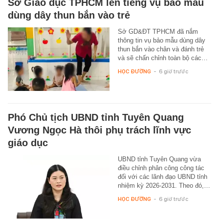
Sở Giáo dục TPHCM lên tiếng vụ bảo mẫu
dùng dây thun bắn vào trẻ
Sở GD&ĐT TPHCM đã nắm
thông tin vụ bảo mẫu dùng dây
thun bắn vào chân và đánh trẻ
và sẽ chấn chỉnh toàn bộ các…
HỌC ĐƯỜNG
-
6 giờ trước
Phó Chủ tịch UBND tỉnh Tuyên Quang
Vương Ngọc Hà thôi phụ trách lĩnh vực
giáo dục
UBND tỉnh Tuyên Quang vừa
điều chỉnh phân công công tác
đối với các lãnh đạo UBND tỉnh
nhiệm kỳ 2026-2031. Theo đó,…
HỌC ĐƯỜNG
-
6 giờ trước