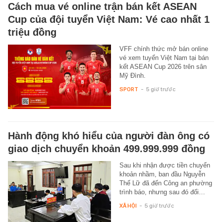
Cách mua vé online trận bán kết ASEAN
Cup của đội tuyển Việt Nam: Vé cao nhất 1
triệu đồng
VFF chính thức mở bán online
vé xem tuyển Việt Nam tại bán
kết ASEAN Cup 2026 trên sân
Mỹ Đình.
SPORT
-
5 giờ trước
Hành động khó hiểu của người đàn ông có
giao dịch chuyển khoản 499.999.999 đồng
Sau khi nhận được tiền chuyển
khoản nhầm, ban đầu Nguyễn
Thế Lữ đã đến Công an phường
trình báo, nhưng sau đó đối…
XÃ HỘI
-
5 giờ trước