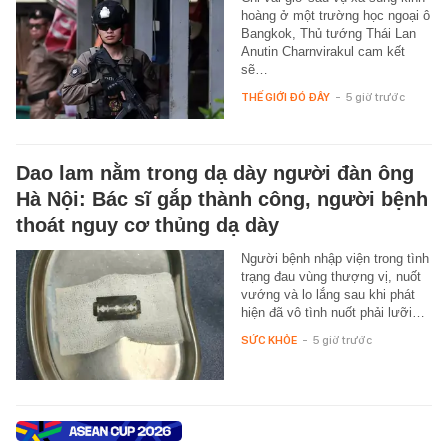
hoàng ở một trường học ngoại ô
Bangkok, Thủ tướng Thái Lan
Anutin Charnvirakul cam kết
sẽ…
THẾ GIỚI ĐÓ ĐÂY
-
5 giờ trước
Dao lam nằm trong dạ dày người đàn ông
Hà Nội: Bác sĩ gắp thành công, người bệnh
thoát nguy cơ thủng dạ dày
Người bệnh nhập viện trong tình
trạng đau vùng thượng vị, nuốt
vướng và lo lắng sau khi phát
hiện đã vô tình nuốt phải lưỡi…
SỨC KHỎE
-
5 giờ trước