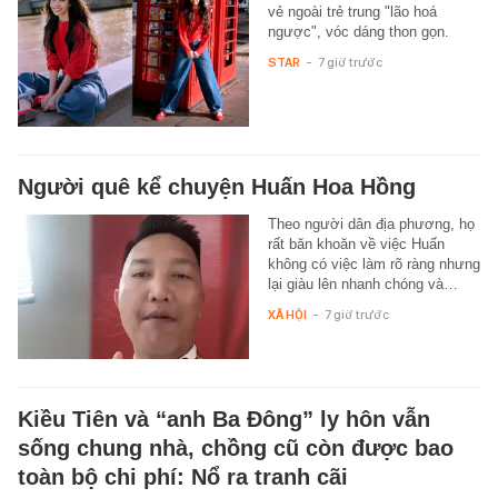
vẻ ngoài trẻ trung "lão hoá
ngược", vóc dáng thon gọn.
STAR
-
7 giờ trước
Người quê kể chuyện Huấn Hoa Hồng
Theo người dân địa phương, họ
rất băn khoăn về việc Huấn
không có việc làm rõ ràng nhưng
lại giàu lên nhanh chóng và…
XÃ HỘI
-
7 giờ trước
Kiều Tiên và “anh Ba Đông” ly hôn vẫn
sống chung nhà, chồng cũ còn được bao
toàn bộ chi phí: Nổ ra tranh cãi