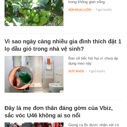
trong không gian sống.
XEM MUA LUÔN
-
7 giờ trước
Vì sao ngày càng nhiều gia đình thích đặt 1
lọ dầu gió trong nhà vệ sinh?
Bạn sẽ tiếc hùi hụi vì chưa áp
dụng mẹo này.
SỨC KHỎE
-
7 giờ trước
Đây là mẹ đơn thân đáng gờm của Vbiz,
sắc vóc U46 không ai so nổi
Giọng ca 8x được nhận xét có