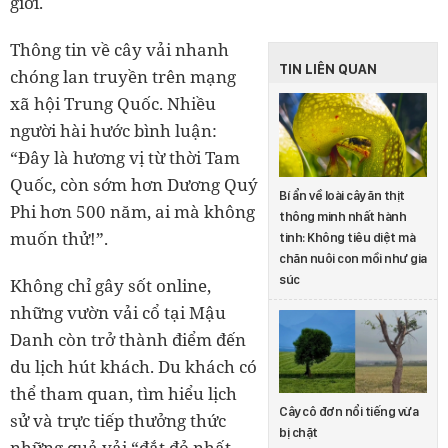
giới.
Thông tin về cây vải nhanh
TIN LIÊN QUAN
chóng lan truyền trên mạng
xã hội Trung Quốc. Nhiều
người hài hước bình luận:
“Đây là hương vị từ thời Tam
Quốc, còn sớm hơn Dương Quý
Bí ẩn về loài cây ăn thịt
Phi hơn 500 năm, ai mà không
thông minh nhất hành
muốn thử!”.
tinh: Không tiêu diệt mà
chăn nuôi con mồi như gia
súc
Không chỉ gây sốt online,
những vườn vải cổ tại Mậu
Danh còn trở thành điểm đến
du lịch hút khách. Du khách có
thể tham quan, tìm hiểu lịch
Cây cô đơn nổi tiếng vừa
sử và trực tiếp thưởng thức
bị chặt
những quả vải “đắt đỏ nhất