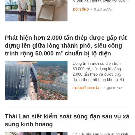
bị yêu cầu bồi thường tới 924…
ĐỜI SỐNG
-
6 giờ trước
Phát hiện hơn 2.000 tấn thép được gấp rút
dựng lên giữa lòng thành phố, siêu công
trình rộng 50.000 m² chuẩn bị lộ diện
Công trình mới có diện tích
50.000 m², sử dụng khoảng
2.000 tấn thép và được xây
dựng theo mô hình kho tự đỡ.
THẾ GIỚI ĐÓ ĐÂY
-
5 giờ trước
Thái Lan siết kiểm soát súng đạn sau vụ xả
súng kinh hoàng
Chỉ vài giờ sau vụ xả súng kinh