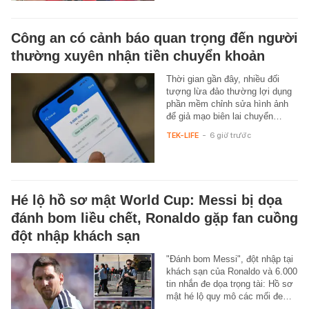
Công an có cảnh báo quan trọng đến người
thường xuyên nhận tiền chuyển khoản
Thời gian gần đây, nhiều đối
tượng lừa đảo thường lợi dụng
phần mềm chỉnh sửa hình ảnh
để giả mạo biên lai chuyển…
TEK-LIFE
-
6 giờ trước
Hé lộ hồ sơ mật World Cup: Messi bị dọa
đánh bom liều chết, Ronaldo gặp fan cuồng
đột nhập khách sạn
"Đánh bom Messi", đột nhập tại
khách sạn của Ronaldo và 6.000
tin nhắn đe dọa trọng tài: Hồ sơ
mật hé lộ quy mô các mối đe…