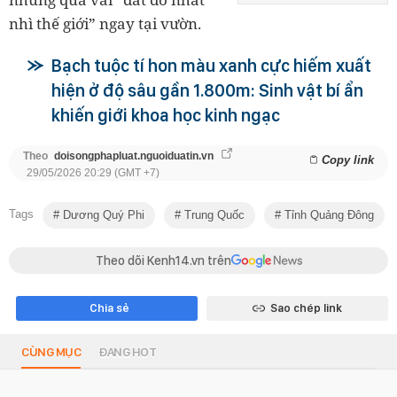
nhì thế giới” ngay tại vườn.
Bạch tuộc tí hon màu xanh cực hiếm xuất
hiện ở độ sâu gần 1.800m: Sinh vật bí ẩn
khiến giới khoa học kinh ngạc
Theo
doisongphapluat.nguoiduatin.vn
Copy link
29/05/2026 20:29 (GMT +7)
Tags
Dương Quý Phi
Trung Quốc
Tỉnh Quảng Đông
Theo dõi Kenh14.vn trên
Chia sẻ
Sao chép link
CÙNG MỤC
ĐANG HOT