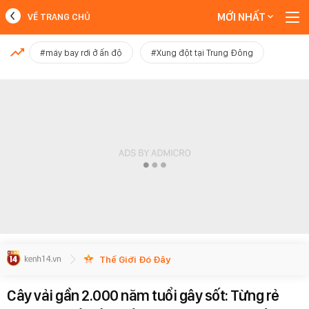
MỚI NHẤT
VỀ TRANG CHỦ
MỚI NHẤT
#máy bay rơi ở ấn độ
#Xung đột tại Trung Đông
Xem thêm
Thế Giới Đó Đây
Cây vải gần 2.000 năm tuổi gây sốt: Từng rẻ