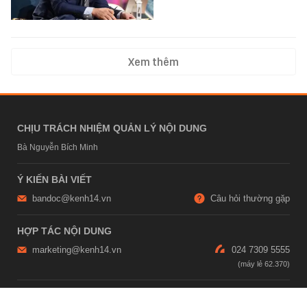
Xem thêm
CHỊU TRÁCH NHIỆM QUẢN LÝ NỘI DUNG
Bà Nguyễn Bích Minh
Ý KIẾN BÀI VIẾT
bandoc@kenh14.vn
Câu hỏi thường gặp
HỢP TÁC NỘI DUNG
marketing@kenh14.vn
024 7309 5555
HỖ TRỢ QUẢNG CÁO