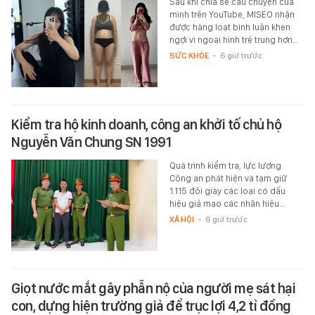
Sau khi chia sẻ câu chuyện của
mình trên YouTube, MISEO nhận
được hàng loạt bình luận khen
ngợi vì ngoại hình trẻ trung hơn…
SỨC KHỎE
-
6 giờ trước
Kiểm tra hộ kinh doanh, công an khởi tố chủ hộ
Nguyễn Văn Chung SN 1991
Quá trình kiểm tra, lực lượng
Công an phát hiện và tạm giữ
1.115 đôi giày các loại có dấu
hiệu giả mạo các nhãn hiệu…
XÃ HỘI
-
6 giờ trước
Giọt nước mắt gây phẫn nộ của người mẹ sát hại
con, dựng hiện trường giả để trục lợi 4,2 tỉ đồng