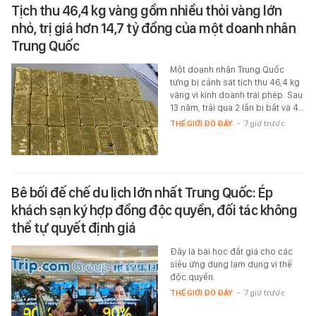
Tịch thu 46,4 kg vàng gồm nhiều thỏi vàng lớn
nhỏ, trị giá hơn 14,7 tỷ đồng của một doanh nhân
Trung Quốc
Một doanh nhân Trung Quốc
từng bị cảnh sát tịch thu 46,4 kg
vàng vì kinh doanh trái phép. Sau
13 năm, trải qua 2 lần bị bắt và 4…
THẾ GIỚI ĐÓ ĐÂY
-
7 giờ trước
Bê bối đế chế du lịch lớn nhất Trung Quốc: Ép
khách sạn ký hợp đồng độc quyền, đối tác không
thể tự quyết định giá
Đây là bài học đắt giá cho các
siêu ứng dụng lạm dụng vị thế
độc quyền.
THẾ GIỚI ĐÓ ĐÂY
-
7 giờ trước