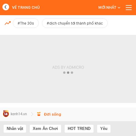
VỀ TRANG CHỦ
MỚI NHẤT
MỚI NHẤT
#The 30s
#dịch chuyển tới thành phố khác
Xem thêm
Đời sống
Nhân vật
Xem Ăn Chơi
HOT TREND
Yêu