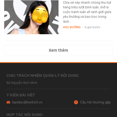
Chia sẻ này nhanh chóng thu hút
hàng triệu lượt bình luận, mở ra
cuộc tranh luận về ranh giới giữa
yêu thương và bao bọc trong
quá…
HỌC ĐƯỜNG
-
5 giờ trước
Xem thêm
CHỊU TRÁCH NHIỆM QUẢN LÝ NỘI DUNG
Bà Nguyễn Bích Minh
Ý KIẾN BÀI VIẾT
bandoc@kenh14.vn
Câu hỏi thường gặp
HỢP TÁC NỘI DUNG