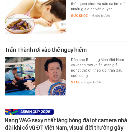
thói quen chọn và nấu cà tím mà
nhiều gia đình vẫn duy trì.
SỨC KHỎE
-
6 giờ trước
Trấn Thành rơi vào thế nguy hiểm
Dàn sao Running Man Việt Nam
và khách mời khiến khán giả
nghẹt thở khi theo dõi trận đấu
cuối cùng.
STAR
-
6 giờ trước
Nàng WAG sexy nhất làng bóng đá lọt camera nhà
đài khi cổ vũ ĐT Việt Nam, visual đời thường gây