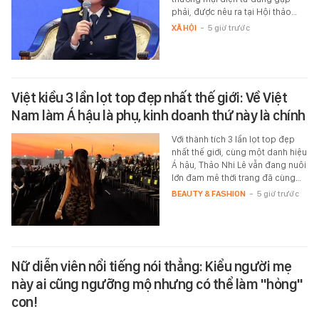
phải, được nêu ra tại Hội thảo…
XÃ HỘI
-
5 giờ trước
Việt kiều 3 lần lọt top đẹp nhất thế giới: Về Việt
Nam làm Á hậu là phụ, kinh doanh thứ này là chính
Với thành tích 3 lần lọt top đẹp
nhất thế giới, cùng một danh hiệu
Á hậu, Thảo Nhi Lê vẫn đang nuôi
lớn đam mê thời trang đã cùng…
BEAUTY & FASHION
-
5 giờ trước
Nữ diễn viên nổi tiếng nói thẳng: Kiểu người mẹ
này ai cũng ngưỡng mộ nhưng có thể làm "hỏng"
con!