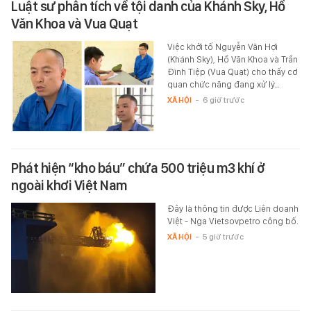
Luật sư phân tích về tội danh của Khánh Sky, Hồ
Văn Khoa và Vua Quạt
Việc khởi tố Nguyễn Văn Hợi
(Khánh Sky), Hồ Văn Khoa và Trần
Đình Tiệp (Vua Quạt) cho thấy cơ
quan chức năng đang xử lý…
XÃ HỘI
-
6 giờ trước
Phát hiện “kho báu” chứa 500 triệu m3 khí ở
ngoài khơi Việt Nam
Đây là thông tin được Liên doanh
Việt - Nga Vietsovpetro công bố.
XÃ HỘI
-
5 giờ trước