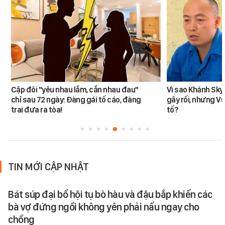
Cặp đôi "yêu nhau lắm, cắn nhau đau"
Vì sao Khánh Sky
chỉ sau 72 ngày: Đàng gái tố cáo, đàng
gây rối, nhưng V
trai đưa ra tòa!
tố?
TIN MỚI CẬP NHẬT
Bát súp đại bổ hội tụ bò hàu và đậu bắp khiến các
bà vợ đứng ngồi không yên phải nấu ngay cho
chồng