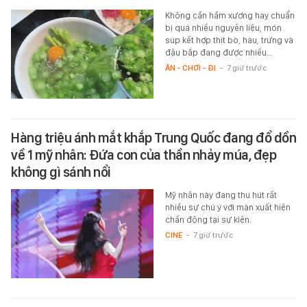
Không cần hầm xương hay chuẩn
bị quá nhiều nguyên liệu, món
súp kết hợp thịt bò, hàu, trứng và
đậu bắp đang được nhiều…
ĂN - CHƠI - ĐI
-
7 giờ trước
Hàng triệu ánh mắt khắp Trung Quốc đang đổ dồn
về 1 mỹ nhân: Đứa con của thần nhảy múa, đẹp
không gì sánh nổi
Mỹ nhân này đang thu hút rất
nhiều sự chú ý với màn xuất hiện
chấn động tại sự kiện.
CINE
-
7 giờ trước