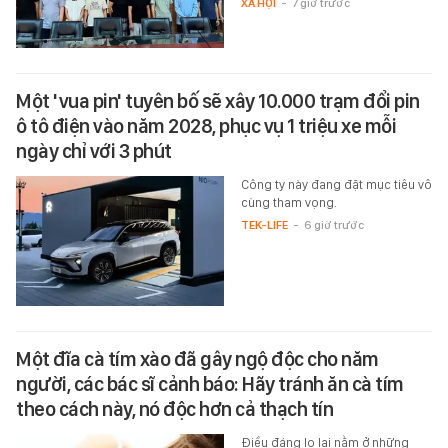
XÃ HỘI
-
7 giờ trước
Một 'vua pin' tuyên bố sẽ xây 10.000 trạm đổi pin
ô tô điện vào năm 2028, phục vụ 1 triệu xe mỗi
ngày chỉ với 3 phút
Công ty này đang đặt mục tiêu vô
cùng tham vọng.
TEK-LIFE
-
6 giờ trước
Một đĩa cà tím xào đã gây ngộ độc cho năm
người, các bác sĩ cảnh báo: Hãy tránh ăn cà tím
theo cách này, nó độc hơn cả thạch tín
Điều đáng lo lại nằm ở những