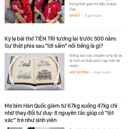
trong thời gian thi đấu Asean
Cup…
SPORT
-
6 giờ trước
Kỳ lạ bài thơ TIÊN TRI tương lai trước 500 năm:
Sự thật phía sau "lời sấm" nổi tiếng là gì?
Đằng sau câu chuyện ly kỳ ấy lại
là một sự thật phức tạp hơn rất
nhiều.
HỌC ĐƯỜNG
-
6 giờ trước
Mẹ bỉm Hàn Quốc giảm từ 67kg xuống 47kg chỉ
nhờ thay đổi tư duy: 8 nguyên tắc giúp cô "lột
xác" trẻ như sinh viên