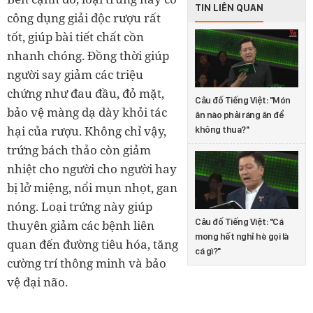
TIN LIÊN QUAN
công dụng giải độc rượu rất
tốt, giúp bài tiết chất cồn
nhanh chóng. Đồng thời giúp
người say giảm các triệu
chứng như đau đầu, đỏ mặt,
Câu đố Tiếng Việt: "Món
bảo vệ màng dạ dày khỏi tác
ăn nào phải ráng ăn để
hại của rượu. Không chỉ vậy,
không thua?"
trứng bách thảo còn giảm
nhiệt cho người cho người hay
bị lở miệng, nổi mụn nhọt, gan
nóng. Loại trứng này giúp
Câu đố Tiếng Việt: "Cá
thuyên giảm các bệnh liên
mong hết nghỉ hè gọi là
quan đến đường tiêu hóa, tăng
cá gì?"
cường trí thông minh và bảo
vệ đại não.