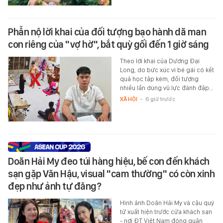
Phẫn nộ lời khai của đối tượng bạo hành dã man
con riêng của "vợ hờ", bắt quỳ gối đến 1 giờ sáng
Theo lời khai của Dương Đại
Long, do bức xúc vì bé gái có kết
quả học tập kém, đối tượng
nhiều lần dùng vũ lực đánh đập…
XÃ HỘI
-
6 giờ trước
Doãn Hải My đeo túi hàng hiệu, bế con đến khách
sạn gặp Văn Hậu, visual "cam thường" có còn xinh
đẹp như ảnh tự đăng?
Hình ảnh Doãn Hải My và cậu quý
tử xuất hiện trước cửa khách sạn
- nơi ĐT Việt Nam đóng quân