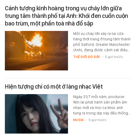
Cảnh tượng kinh hoàng trong vụ cháy lớn giữa
trung tâm thành phố tại Anh: Khói đen cuồn cuộn
bao trùm, một phần toà nhà đổ sập
Một vụ cháy lớn xảy ra tại cửa
hàng thời trang ở trung tâm thành
phố Salford, Greater Manchester
(Anh), đang được cảnh sát điều…
THẾ GIỚI ĐÓ ĐÂY
-
5 giờ trước
Hiện tượng chỉ có một ở làng nhạc Việt
Ngày 31/7 mỗi năm, producer
W/n lại phát hành sản phẩm âm
nhạc mới và mọi ca khúc anh
tung ra trong dịp này đều thống…
MUSIK
-
5 giờ trước