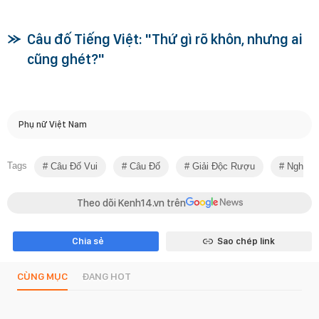
Câu đố Tiếng Việt: "Thứ gì rõ khôn, nhưng ai
cũng ghét?"
Phụ nữ Việt Nam
Tags
Câu Đố Vui
Câu Đố
Giải Độc Rượu
Nghiên
Theo dõi Kenh14.vn trên
Chia sẻ
Sao chép link
CÙNG MỤC
ĐANG HOT