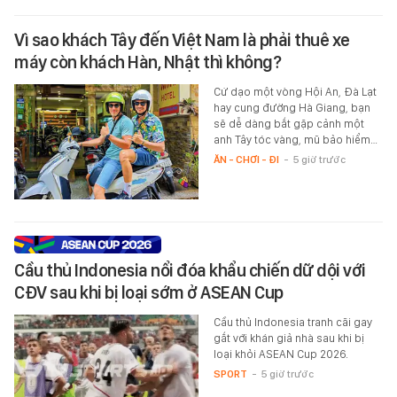
Vì sao khách Tây đến Việt Nam là phải thuê xe
máy còn khách Hàn, Nhật thì không?
Cứ dạo một vòng Hội An, Đà Lạt
hay cung đường Hà Giang, bạn
sẽ dễ dàng bắt gặp cảnh một
anh Tây tóc vàng, mũ bảo hiểm…
ĂN - CHƠI - ĐI
-
5 giờ trước
Cầu thủ Indonesia nổi đóa khẩu chiến dữ dội với
CĐV sau khi bị loại sớm ở ASEAN Cup
Cầu thủ Indonesia tranh cãi gay
gắt với khán giả nhà sau khi bị
loại khỏi ASEAN Cup 2026.
SPORT
-
5 giờ trước