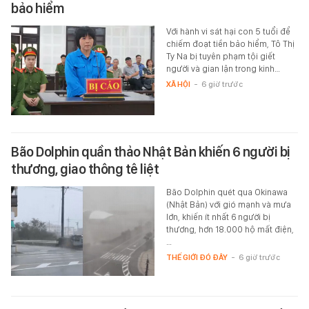
bảo hiểm
Với hành vi sát hại con 5 tuổi để
chiếm đoạt tiền bảo hiểm, Tô Thị
Ty Na bị tuyên phạm tội giết
người và gian lận trong kinh…
XÃ HỘI
-
6 giờ trước
Bão Dolphin quần thảo Nhật Bản khiến 6 người bị
thương, giao thông tê liệt
Bão Dolphin quét qua Okinawa
(Nhật Bản) với gió mạnh và mưa
lớn, khiến ít nhất 6 người bị
thương, hơn 18.000 hộ mất điện,
…
THẾ GIỚI ĐÓ ĐÂY
-
6 giờ trước