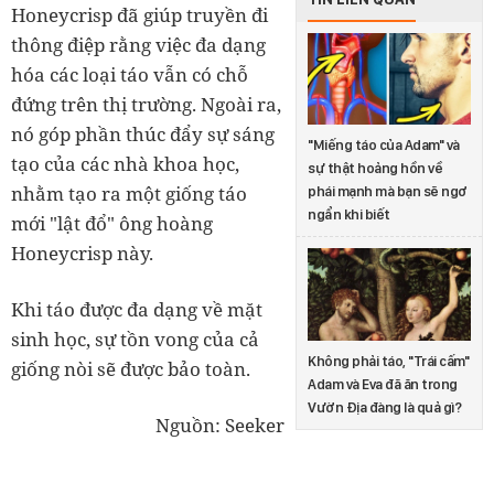
Honeycrisp đã giúp truyền đi
thông điệp rằng việc đa dạng
hóa các loại táo vẫn có chỗ
đứng trên thị trường. Ngoài ra,
nó góp phần thúc đẩy sự sáng
"Miếng táo của Adam" và
tạo của các nhà khoa học,
sự thật hoảng hồn về
nhằm tạo ra một giống táo
phái mạnh mà bạn sẽ ngơ
ngẩn khi biết
mới "lật đổ" ông hoàng
Honeycrisp này.
Khi táo được đa dạng về mặt
sinh học, sự tồn vong của cả
Không phải táo, "Trái cấm"
giống nòi sẽ được bảo toàn.
Adam và Eva đã ăn trong
Vườn Địa đàng là quả gì?
Nguồn: Seeker