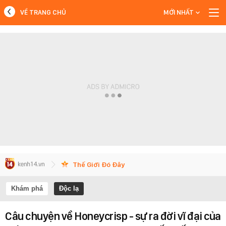
VỀ TRANG CHỦ
MỚI NHẤT
MỚI NHẤT
Xem thêm
Thế Giới Đó Đây
Khám phá
Độc lạ
Câu chuyện về Honeycrisp - sự ra đời vĩ đại của