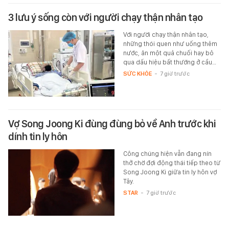
3 lưu ý sống còn với người chạy thận nhân tạo
Với người chạy thận nhân tạo,
những thói quen như uống thêm
nước, ăn một quả chuối hay bỏ
qua dấu hiệu bất thường ở cầu…
SỨC KHỎE
-
7 giờ trước
Vợ Song Joong Ki đùng đùng bỏ về Anh trước khi
dính tin ly hôn
Công chúng hiện vẫn đang nín
thở chờ đợi động thái tiếp theo từ
Song Joong Ki giữa tin ly hôn vợ
Tây.
STAR
-
7 giờ trước