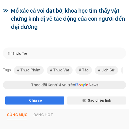
Mổ xác cá voi dạt bờ, khoa học tìm thấy vật
chứng kinh dị về tác động của con người đến
đại dương
Trí Thức Trẻ
Tags
Thực Phẩm
Thực Vật
Táo
Lịch Sử
H
Theo dõi Kenh14.vn trên
Chia sẻ
Sao chép link
CÙNG MỤC
ĐANG HOT