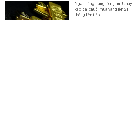
Ngân hàng trung ương nước này
kéo dài chuỗi mua vàng lên 21
tháng liên tiếp.
THẾ GIỚI ĐÓ ĐÂY
-
6 giờ trước
Vợ Xuân Son tự lái xe đưa cả gia đình từ Ninh Bình
lên Hà Nội để cổ vũ chồng, cách chăm con quá
Việt Nam
Chứng kiến cảnh tượng này, nhiều
người hâm mộ nhanh chóng thể
hiện tình cảm cho gia đình Xuân
Son.
ĐỜI SỐNG
-
6 giờ trước
Xuất hiện cái tên Việt Nam trong phim Hàn đang