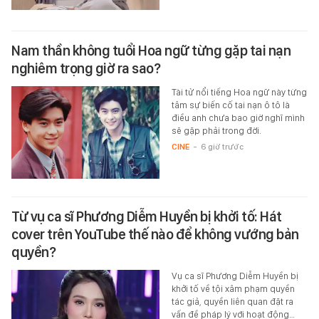
Nam thần không tuổi Hoa ngữ từng gặp tai nạn
nghiêm trọng giờ ra sao?
Tài tử nổi tiếng Hoa ngữ này từng
tâm sự biến cố tai nạn ô tô là
điều anh chưa bao giờ nghĩ mình
sẽ gặp phải trong đời.
CINE
-
6 giờ trước
Từ vụ ca sĩ Phương Diễm Huyền bị khởi tố: Hát
cover trên YouTube thế nào để không vướng bản
quyền?
Vụ ca sĩ Phương Diễm Huyền bị
khởi tố về tội xâm phạm quyền
tác giả, quyền liên quan đặt ra
vấn đề pháp lý với hoạt động…