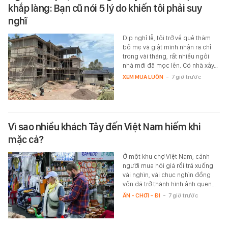
khắp làng: Bạn cũ nói 5 lý do khiến tôi phải suy
nghĩ
Dịp nghỉ lễ, tôi trở về quê thăm
bố mẹ và giật mình nhận ra chỉ
trong vài tháng, rất nhiều ngôi
nhà mới đã mọc lên. Có nhà xây…
XEM MUA LUÔN
-
7 giờ trước
Vì sao nhiều khách Tây đến Việt Nam hiếm khi
mặc cả?
Ở một khu chợ Việt Nam, cảnh
người mua hỏi giá rồi trả xuống
vài nghìn, vài chục nghìn đồng
vốn đã trở thành hình ảnh quen…
ĂN - CHƠI - ĐI
-
7 giờ trước