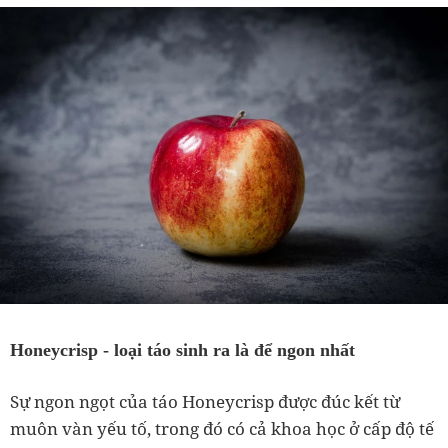
Honeycrisp - loại táo sinh ra là để ngon nhất
Sự ngon ngọt của táo Honeycrisp được đúc kết từ
muôn vàn yếu tố, trong đó có cả khoa học ở cấp độ tế