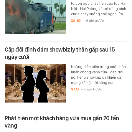
tô con bốc cháy trên cao tốc Hà
Nội - Hải Phòng, tài xế dùng bình
chữa cháy khống chế ngọn lửa…
XÃ HỘI
-
6 giờ trước
Cặp đôi đình đám showbiz ly thân gấp sau 15
ngày cưới
Những diễn biến trong cuộc hôn
nhân chóng vánh của 1 cặp đôi
nổi tiếng showbiz đã khiến cả
mạng xã hội sôi sùng sục.
STAR
-
6 giờ trước
Phát hiện một khách hàng vừa mua gần 20 tấn
vàng