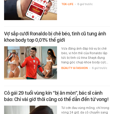
TEK-LIFE
-
6 giờ trước
Vợ sắp cưới Ronaldo bị chê béo, tình cũ tung ảnh
khoe body top 0,01% thế giới
Vừa đăng ảnh đáp trả vụ bị chê
béo, vị hôn thê của Ronaldo lập
tức bị tình cũ Irina Shayk đụng
hàng góc chụp khoe body cực…
BEAUTY & FASHION
-
6 giờ trước
Cô gái 29 tuổi vùng kín “bị ăn mòn”, bác sĩ cảnh
báo: Chỉ vài giờ thôi cũng có thể dẫn đến tử vong!
Từ cơn đau vùng mông, chỉ trong
vòng 24 giờ, da cô chuyển sang