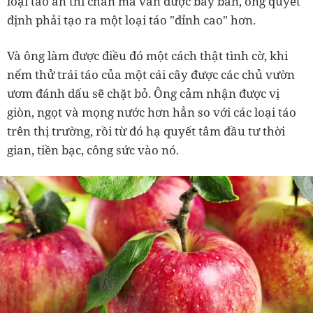
loại táo ăn thì chán mà vẫn được bày bán, ông quyết
định phải tạo ra một loại táo "đỉnh cao" hơn.
Và ông làm được điều đó một cách thật tình cờ, khi
nếm thử trái táo của một cái cây được các chủ vườn
ươm đánh dấu sẽ chặt bỏ. Ông cảm nhận được vị
giòn, ngọt và mọng nước hơn hẳn so với các loại táo
trên thị trường, rồi từ đó hạ quyết tâm đầu tư thời
gian, tiền bạc, công sức vào nó.