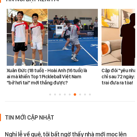
Xuân Đức (18 tuổi) - Hoài Anh (16 tuổi) là
Cặp đôi "yêu nha
ai mà khiến Top 1 Pickleball Việt Nam
chỉ sau 72 ngày: 
"bở hơi tai" mới thắng được?
trai đưa ra tòa!
TIN MỚI CẬP NHẬT
Nghỉ lễ về quê, tôi bất ngờ thấy nhà mới mọc lên