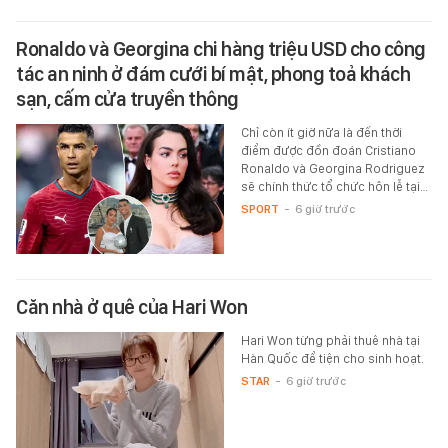
Ronaldo và Georgina chi hàng triệu USD cho công
tác an ninh ở đám cưới bí mật, phong toả khách
sạn, cấm cửa truyền thông
Chỉ còn ít giờ nữa là đến thời
điểm được đồn đoán Cristiano
Ronaldo và Georgina Rodriguez
sẽ chính thức tổ chức hôn lễ tại…
SPORT
-
6 giờ trước
Căn nhà ở quê của Hari Won
Hari Won từng phải thuê nhà tại
Hàn Quốc để tiện cho sinh hoạt.
STAR
-
6 giờ trước