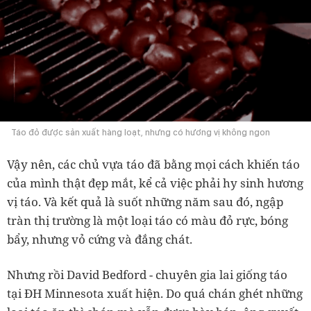
Táo đỏ được sản xuất hàng loạt, nhưng có hương vị không ngon
Vậy nên, các chủ vựa táo đã bằng mọi cách khiến táo
của mình thật đẹp mắt, kể cả việc phải hy sinh hương
vị táo. Và kết quả là suốt những năm sau đó, ngập
tràn thị trường là một loại táo có màu đỏ rực, bóng
bẩy, nhưng vỏ cứng và đắng chát.
Nhưng rồi David Bedford - chuyên gia lai giống táo
tại ĐH Minnesota xuất hiện. Do quá chán ghét những