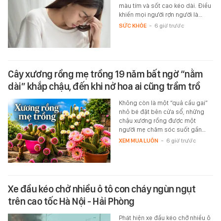
màu tím và sốt cao kéo dài. Điều
khiến mọi người rợn người là…
SỨC KHỎE
-
6 giờ trước
Cây xương rồng mẹ trồng 19 năm bất ngờ “nằm
dài” khắp chậu, đến khi nở hoa ai cũng trầm trồ
Không còn là một “quả cầu gai”
nhỏ bé đặt bên cửa sổ, những
chậu xương rồng được một
người mẹ chăm sóc suốt gần…
XEM MUA LUÔN
-
6 giờ trước
Xe đầu kéo chở nhiều ô tô con cháy ngùn ngụt
trên cao tốc Hà Nội - Hải Phòng
Phát hiện xe đầu kéo chở nhiều ô