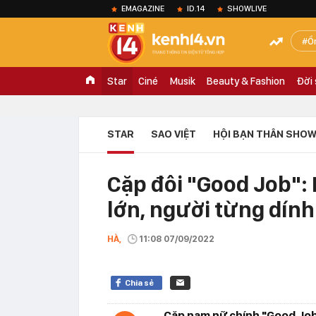
EMAGAZINE
ID.14
SHOWLIVE
Ồ
Star
Ciné
Musik
Beauty & Fashion
Đời
STAR
SAO VIỆT
HỘI BẠN THÂN SHOW
Cặp đôi "Good Job": 
lớn, người từng dính
HÀ,
11:08 07/09/2022
Chia sẻ
Cặp nam nữ chính "Good Job"