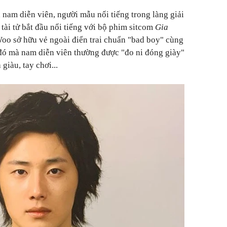
 nam diễn viên, người mẫu nổi tiếng trong làng giải
tài tử bắt đầu nổi tiếng với bộ phim sitcom
Gia
Woo sở hữu vẻ ngoài điển trai chuẩn "bad boy" cùng
ẽ đó mà nam diễn viên thường được "đo ni đóng giày"
giàu, tay chơi...