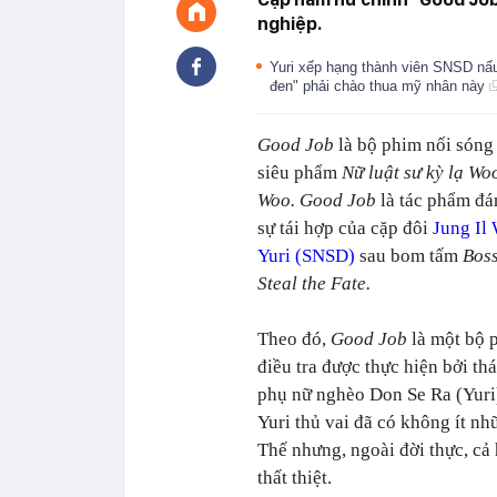
nghiệp.
Yuri xếp hạng thành viên SNSD nấ
đen" phải chào thua mỹ nhân này
Good Job
là bộ phim nối sóng
siêu phẩm
Nữ luật sư kỳ lạ Wo
Woo. Good Job
là tác phẩm đá
sự tái hợp của cặp đôi
Jung Il
Yuri (SNSD)
sau bom tấm
Bos
Steal the Fate.
Theo đó,
Good Job
là một bộ 
điều tra được thực hiện bởi t
phụ nữ nghèo Don Se Ra (Yuri
Yuri thủ vai đã có không ít nh
Thế nhưng, ngoài đời thực, cả h
thất thiệt.