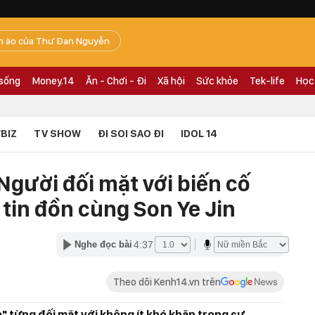
n ào của Thư Đan Nguyễn
 sống
Money.14
Ăn - Chơi - Đi
Xã hội
Sức khỏe
Tek-life
Học
BIZ
TV SHOW
ĐI SOI SAO ĐI
IDOL 14
Người đối mặt với biến cố
 tin đồn cùng Son Ye Jin
4:37
Nghe đọc bài
Theo dõi Kenh14.vn trên
 từng đối mặt với không ít khó khăn trong sự