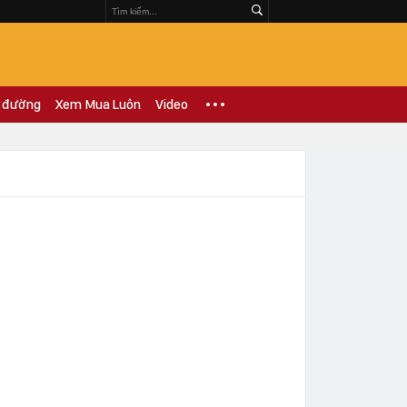
 đường
Xem Mua Luôn
Video