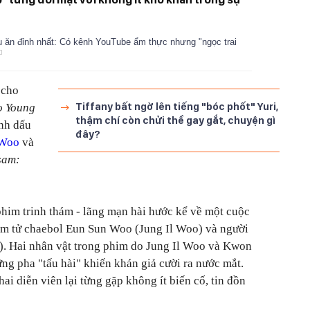
u ăn đỉnh nhất: Có kênh YouTube ẩm thực nhưng "ngọc trai
 cho
Tiffany bất ngờ lên tiếng "bóc phốt" Yuri,
o Young
thậm chí còn chửi thề gay gắt, chuyện gì
nh dấu
đây?
 Woo
và
sam:
phim trinh thám - lãng mạn hài hước kể về một cuộc
hám tử chaebol Eun Sun Woo (Jung Il Woo) và người
). Hai nhân vật trong phim do Jung Il Woo và Kwon
ững pha "tấu hài" khiến khán giả cười ra nước mắt.
ai diễn viên lại từng gặp không ít biến cố, tin đồn