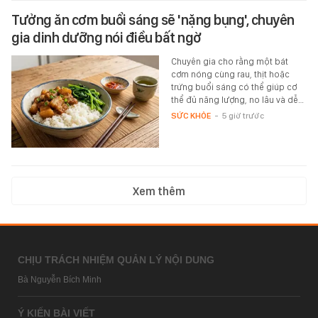
Tưởng ăn cơm buổi sáng sẽ 'nặng bụng', chuyên
gia dinh dưỡng nói điều bất ngờ
Chuyên gia cho rằng một bát
cơm nóng cùng rau, thịt hoặc
trứng buổi sáng có thể giúp cơ
thể đủ năng lượng, no lâu và dễ…
SỨC KHỎE
-
5 giờ trước
Xem thêm
CHỊU TRÁCH NHIỆM QUẢN LÝ NỘI DUNG
Bà Nguyễn Bích Minh
Ý KIẾN BÀI VIẾT