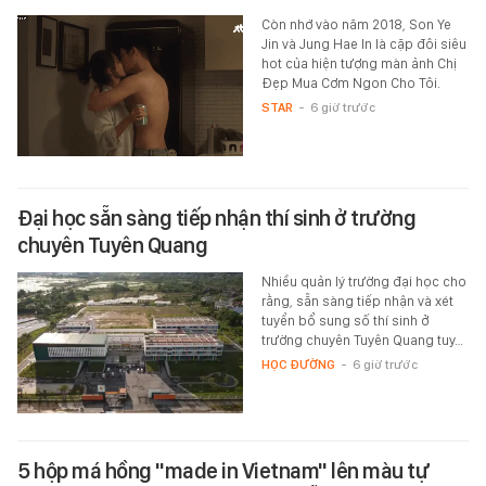
Còn nhớ vào năm 2018, Son Ye
Jin và Jung Hae In là cặp đôi siêu
hot của hiện tượng màn ảnh Chị
Đẹp Mua Cơm Ngon Cho Tôi.
STAR
-
6 giờ trước
Đại học sẵn sàng tiếp nhận thí sinh ở trường
chuyên Tuyên Quang
Nhiều quản lý trường đại học cho
rằng, sẵn sàng tiếp nhận và xét
tuyển bổ sung số thí sinh ở
trường chuyên Tuyên Quang tuy…
HỌC ĐƯỜNG
-
6 giờ trước
5 hộp má hồng "made in Vietnam" lên màu tự