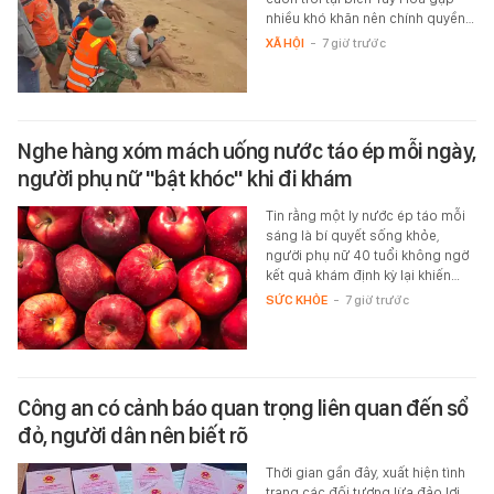
nhiều khó khăn nên chính quyền…
XÃ HỘI
-
7 giờ trước
Nghe hàng xóm mách uống nước táo ép mỗi ngày,
người phụ nữ "bật khóc" khi đi khám
Tin rằng một ly nước ép táo mỗi
sáng là bí quyết sống khỏe,
người phụ nữ 40 tuổi không ngờ
kết quả khám định kỳ lại khiến…
SỨC KHỎE
-
7 giờ trước
Công an có cảnh báo quan trọng liên quan đến sổ
đỏ, người dân nên biết rõ
Thời gian gần đây, xuất hiện tình
trạng các đối tượng lừa đảo lợi