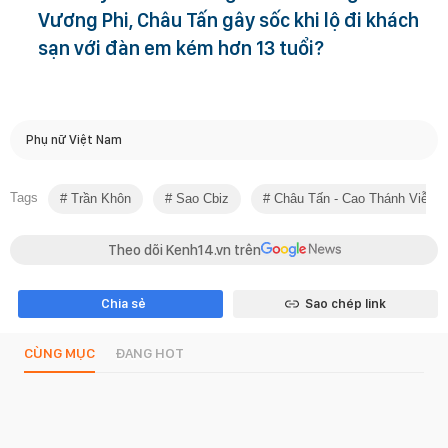
Vương Phi, Châu Tấn gây sốc khi lộ đi khách
sạn với đàn em kém hơn 13 tuổi?
Phụ nữ Việt Nam
Tags
Trần Khôn
Sao Cbiz
Châu Tấn - Cao Thánh Viễn
Theo dõi Kenh14.vn trên
Chia sẻ
Sao chép link
CÙNG MỤC
ĐANG HOT