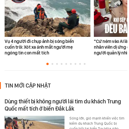
Vụ 4 người đi chụp ảnh bị sóng biển
"Cứ ném vào AI là
cuốn trôi: Xót xa ánh mắt người mẹ
nhân viên dị ứng c
ngóng tin con mất tích
người quản lý nhì
TIN MỚI CẬP NHẬT
Dùng thiết bị không người lái tìm du khách Trung
Quốc mất tích ở biển Đắk Lắk
Sóng lớn, gió mạnh khiến việc tìm
kiếm du khách Trung Quốc bị
cuốn trôi tại biển Tuy Hòa gặp