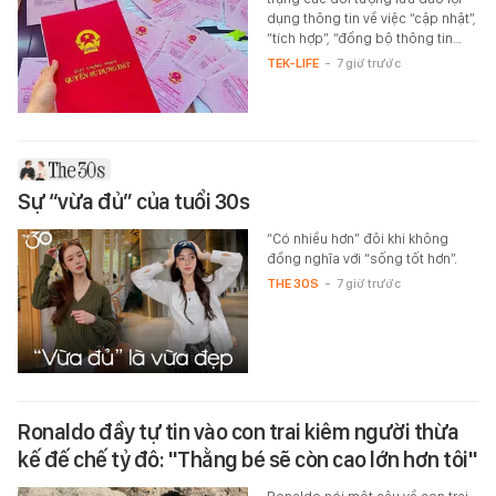
dụng thông tin về việc “cập nhật”,
“tích hợp”, “đồng bộ thông tin…
TEK-LIFE
-
7 giờ trước
Sự “vừa đủ” của tuổi 30s
“Có nhiều hơn” đôi khi không
đồng nghĩa với “sống tốt hơn”.
THE 30S
-
7 giờ trước
Ronaldo đầy tự tin vào con trai kiêm người thừa
kế đế chế tỷ đô: "Thằng bé sẽ còn cao lớn hơn tôi"