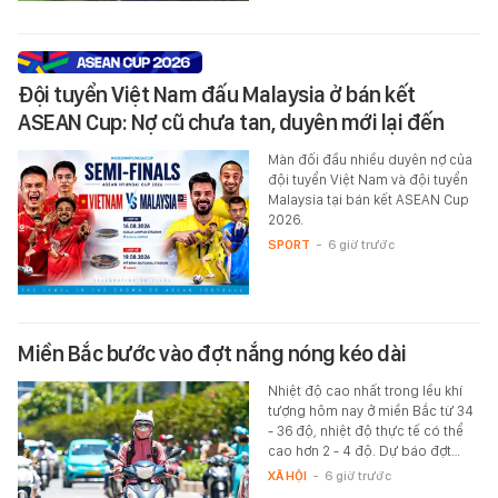
Đội tuyển Việt Nam đấu Malaysia ở bán kết
ASEAN Cup: Nợ cũ chưa tan, duyên mới lại đến
Màn đối đầu nhiều duyên nợ của
đội tuyển Việt Nam và đội tuyển
Malaysia tại bán kết ASEAN Cup
2026.
SPORT
-
6 giờ trước
Miền Bắc bước vào đợt nắng nóng kéo dài
Nhiệt độ cao nhất trong lều khí
tượng hôm nay ở miền Bắc từ 34
- 36 độ, nhiệt độ thực tế có thể
cao hơn 2 - 4 độ. Dự báo đợt…
XÃ HỘI
-
6 giờ trước