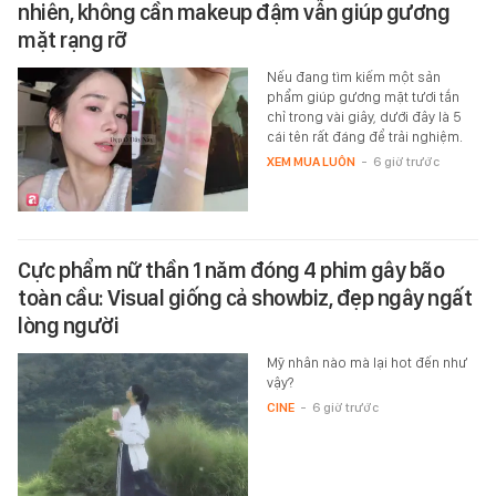
nhiên, không cần makeup đậm vẫn giúp gương
mặt rạng rỡ
Nếu đang tìm kiếm một sản
phẩm giúp gương mặt tươi tắn
chỉ trong vài giây, dưới đây là 5
cái tên rất đáng để trải nghiệm.
XEM MUA LUÔN
-
6 giờ trước
Cực phẩm nữ thần 1 năm đóng 4 phim gây bão
toàn cầu: Visual giống cả showbiz, đẹp ngây ngất
lòng người
Mỹ nhân nào mà lại hot đến như
vậy?
CINE
-
6 giờ trước