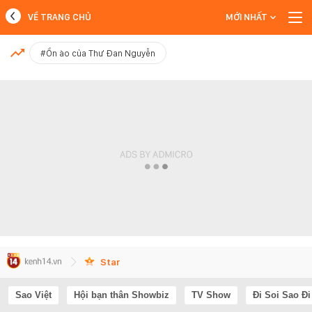
VỀ TRANG CHỦ
MỚI NHẤT
MỚI NHẤT
#Ồn ào của Thư Đan Nguyễn
Xem thêm
Star
Sao Việt
Hội bạn thân Showbiz
TV Show
Đi Soi Sao Đi