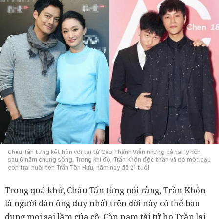
Châu Tấn từng kết hôn với tài tử Cao Thánh Viễn nhưng cả hai ly hôn
sau 6 năm chung sống. Trong khi đó, Trần Khôn độc thân và có một cậu
con trai nuôi tên Trần Tôn Hựu, năm nay đã 21 tuổi
Trong quá khứ, Châu Tấn từng nói rằng, Trần Khôn
là người đàn ông duy nhất trên đời này có thể bao
dung mọi sai lầm của cô. Còn nam tài tử họ Trần lại