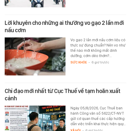
Lời khuyên cho những ai thường vo gạo 2 lần mới
nấu cơm
Vo gạo 2 lần mới nấu cơm liệu có
thực sự đúng chuẩn? Nên vo như
thế nào mới không mất dinh
dưỡng, cơm dẻo thơm?...
SỨC KHỎE
-
6 giờ trước
Chỉ đạo mới nhất từ Cục Thuế về tạm hoãn xuất
cảnh
Ngày 05/8/2026, Cục Thuế ban
hành Công văn số 5622/CT-NVT
gửi cơ quan thuế các cấp hướng
dẫn việc triển khai thực hiện quy…
XÃ HỘI
-
6 giờ trước