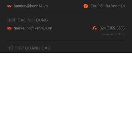
bandoc@kenh14.vn
Câu hỏi thường gặp
HỢP TÁC NỘI DUNG
marketing@kenh14.vn
024 7309 5555
HỖ TRỢ QUẢNG CÁO
giaitrixahoi@admicro.vn
02473007108
TRỤ SỞ HÀ NỘI
Tầng 21, Tòa nhà Center Building, Hapulico Complex, Số 01, phố
Nguyễn Huy Tưởng, phường Thanh Xuân, thành phố Hà Nội
TRỤ SỞ TP.HỒ CHÍ MINH
Tầng 4, Tòa nhà 123, số 127 Võ Văn Tần, Phường Xuân Hòa, TPHCM
Giấy phép thiết lập trang thông tin điện tử tổng hợp trên mạng số
2215/GP-TTĐT do Sở Thông tin và Truyền thông Hà Nội cấp ngày 10