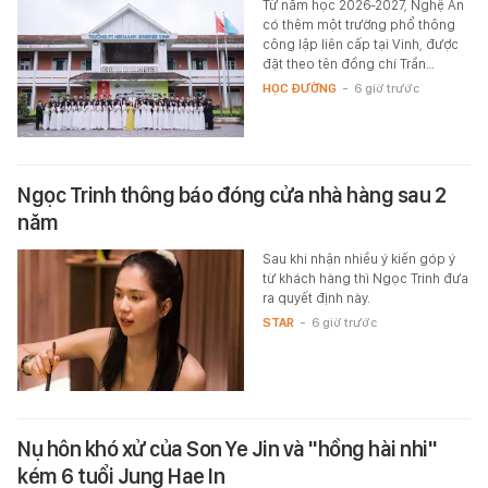
Từ năm học 2026-2027, Nghệ An
có thêm một trường phổ thông
công lập liên cấp tại Vinh, được
đặt theo tên đồng chí Trần…
HỌC ĐƯỜNG
-
6 giờ trước
Ngọc Trinh thông báo đóng cửa nhà hàng sau 2
năm
Sau khi nhận nhiều ý kiến góp ý
từ khách hàng thì Ngọc Trinh đưa
ra quyết định này.
STAR
-
6 giờ trước
Nụ hôn khó xử của Son Ye Jin và "hồng hài nhi"
kém 6 tuổi Jung Hae In