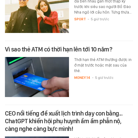
đã bên nhau gần một thập kỷ
trước khi siêu sao người Bồ Đào
Nha ngỏ lời cầu hôn. Từng thừa…
SPORT
-
5 giờ trước
Vì sao thẻ ATM có thời hạn lên tới 10 năm?
Thời hạn thẻ ATM thường được in
ở mặt trước hoặc mặt sau của
thẻ.
MONEY.14
-
5 giờ trước
CEO nổi tiếng đề xuất lịch trình dạy con bằng...
ChatGPT khiến hội phụ huynh ầm ầm phẫn nộ,
càng nghe càng bực mình!