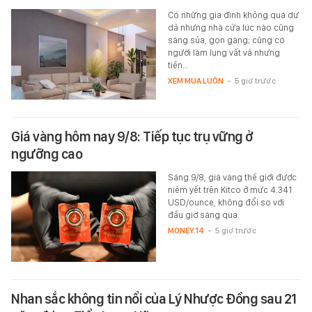
Có những gia đình không quá dư
dả nhưng nhà cửa lúc nào cũng
sáng sủa, gọn gàng; cũng có
người làm lụng vất vả nhưng
tiền…
XEM MUA LUÔN
-
5 giờ trước
Giá vàng hôm nay 9/8: Tiếp tục trụ vững ở
ngưỡng cao
Sáng 9/8, giá vàng thế giới được
niêm yết trên Kitco ở mức 4.341
USD/ounce, không đổi so với
đầu giờ sáng qua.
MONEY.14
-
5 giờ trước
Nhan sắc không tin nổi của Lý Nhược Đồng sau 21