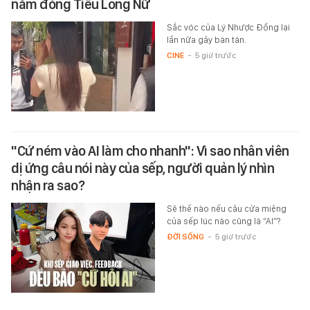
năm đóng Tiểu Long Nữ
Sắc vóc của Lý Nhược Đồng lại
lần nữa gây bàn tán.
CINE
-
5 giờ trước
"Cứ ném vào AI làm cho nhanh": Vì sao nhân viên
dị ứng câu nói này của sếp, người quản lý nhìn
nhận ra sao?
Sẽ thế nào nếu câu cửa miệng
của sếp lúc nào cũng là “AI”?
ĐỜI SỐNG
-
5 giờ trước