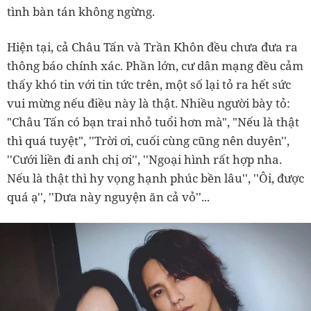
tình bàn tán không ngừng.
Hiện tại, cả Châu Tấn và Trần Khôn đều chưa đưa ra
thông báo chính xác. Phần lớn, cư dân mạng đều cảm
thấy khó tin với tin tức trên, một số lại tỏ ra hết sức
vui mừng nếu điều này là thật. Nhiều người bày tỏ:
"Châu Tấn có bạn trai nhỏ tuổi hơn mà", "Nếu là thật
thì quá tuyệt", ''Trời ơi, cuối cùng cũng nên duyên'',
''Cưới liền đi anh chị ơi'', ''Ngoại hình rất hợp nha.
Nếu là thật thì hy vọng hạnh phúc bền lâu'', ''Ôi, được
quá ạ'', ''Dưa này nguyện ăn cả vỏ''...