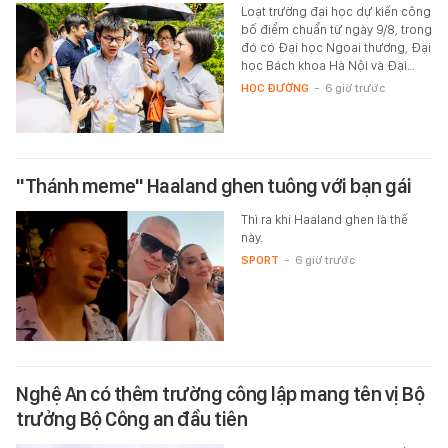
Loạt trường đại học dự kiến công
bố điểm chuẩn từ ngày 9/8, trong
đó có Đại học Ngoại thương, Đại
học Bách khoa Hà Nội và Đại…
HỌC ĐƯỜNG
-
6 giờ trước
"Thánh meme" Haaland ghen tuông với bạn gái
Thì ra khi Haaland ghen là thế
này.
SPORT
-
6 giờ trước
Nghệ An có thêm trường công lập mang tên vị Bộ
trưởng Bộ Công an đầu tiên