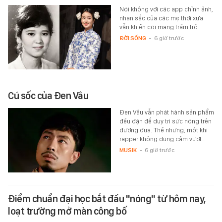
Nói không với các app chỉnh ảnh,
nhan sắc của các mẹ thời xưa
vẫn khiến cõi mạng trầm trồ.
ĐỜI SỐNG
-
6 giờ trước
Cú sốc của Đen Vâu
Đen Vâu vẫn phát hành sản phẩm
đều đặn để duy trì sức nóng trên
đường đua. Thế nhưng, một khi
rapper không dũng cảm vượt…
MUSIK
-
6 giờ trước
Điểm chuẩn đại học bắt đầu "nóng" từ hôm nay,
loạt trường mở màn công bố