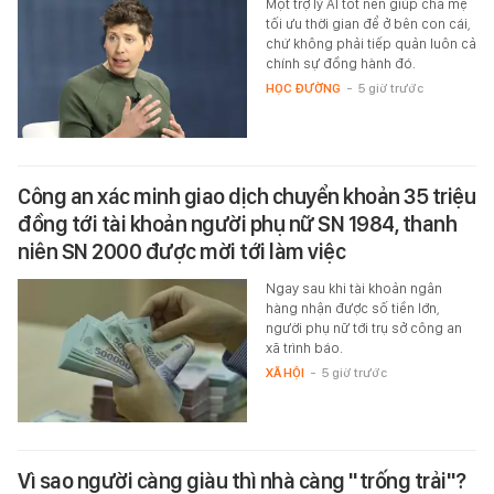
Một trợ lý AI tốt nên giúp cha mẹ
tối ưu thời gian để ở bên con cái,
chứ không phải tiếp quản luôn cả
chính sự đồng hành đó.
HỌC ĐƯỜNG
-
5 giờ trước
Công an xác minh giao dịch chuyển khoản 35 triệu
đồng tới tài khoản người phụ nữ SN 1984, thanh
niên SN 2000 được mời tới làm việc
Ngay sau khi tài khoản ngân
hàng nhận được số tiền lớn,
người phụ nữ tới trụ sở công an
xã trình báo.
XÃ HỘI
-
5 giờ trước
Vì sao người càng giàu thì nhà càng "trống trải"?